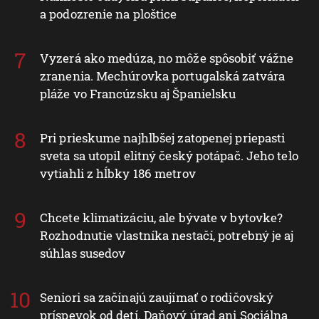
a podozrenie na ploštice
Vyzerá ako medúza, no môže spôsobiť vážne
zranenia. Mechúrovka portugalská zatvára
pláže vo Francúzsku aj Španielsku
Pri prieskume najhlbšej zatopenej priepasti
sveta sa utopil elitný český potápač. Jeho telo
vytiahli z hĺbky 186 metrov
Chcete klimatizáciu, ale bývate v bytovke?
Rozhodnutie vlastníka nestačí, potrebný je aj
súhlas susedov
Seniori sa začínajú zaujímať o rodičovský
príspevok od detí. Daňový úrad ani Sociálna