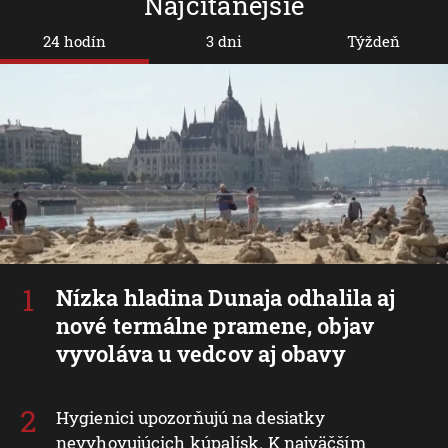
Najčítanejšie
24 hodín
3 dni
Týždeň
Nízka hladina Dunaja odhalila aj
nové termálne pramene, objav
vyvoláva u vedcov aj obavy
Hygienici upozorňujú na desiatky
nevyhovujúcich kúpalísk. K najväčším