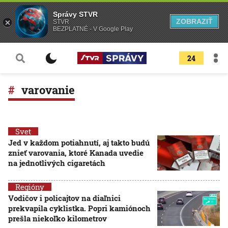
Správy STVR
ZOBRAZIŤ
STVR
BEZPLATNÉ - V Google Play
24
varovanie
Svet
Jed v každom potiahnutí, aj takto budú
znieť varovania, ktoré Kanada uvedie
na jednotlivých cigaretách
Regióny
Vodičov i policajtov na diaľnici
prekvapila cyklistka. Popri kamiónoch
prešla niekoľko kilometrov