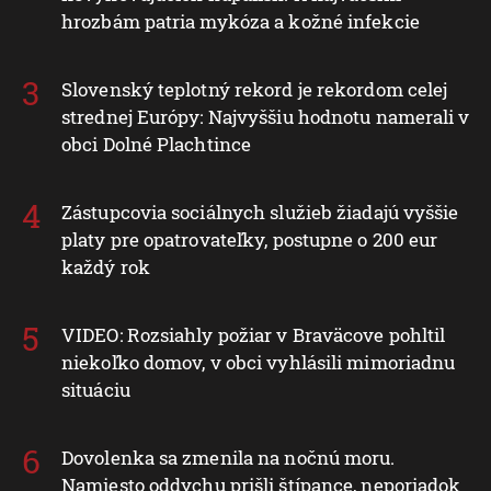
hrozbám patria mykóza a kožné infekcie
Slovenský teplotný rekord je rekordom celej
strednej Európy: Najvyššiu hodnotu namerali v
obci Dolné Plachtince
Zástupcovia sociálnych služieb žiadajú vyššie
platy pre opatrovateľky, postupne o 200 eur
každý rok
VIDEO: Rozsiahly požiar v Braväcove pohltil
niekoľko domov, v obci vyhlásili mimoriadnu
situáciu
Dovolenka sa zmenila na nočnú moru.
Namiesto oddychu prišli štípance, neporiadok