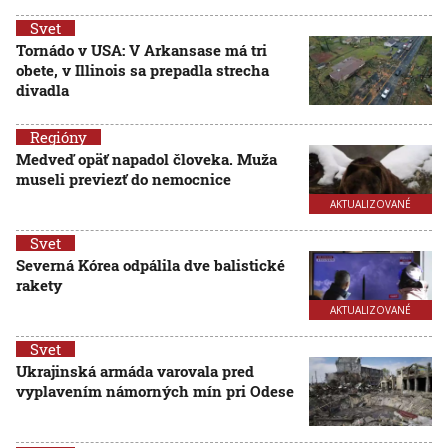
Svet
Tornádo v USA: V Arkansase má tri
obete, v Illinois sa prepadla strecha
divadla
Regióny
Medveď opäť napadol človeka. Muža
museli previezť do nemocnice
AKTUALIZOVANÉ
Svet
Severná Kórea odpálila dve balistické
rakety
AKTUALIZOVANÉ
Svet
Ukrajinská armáda varovala pred
vyplavením námorných mín pri Odese