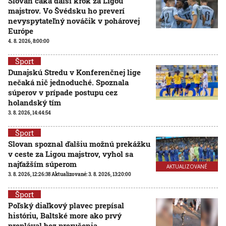
Slovan čaká ďalší krok za Ligou
majstrov. Vo Švédsku ho preverí
nevyspytateľný nováčik v pohárovej
Európe
4. 8. 2026, 8:00:00
Šport
Dunajskú Stredu v Konferenčnej lige
nečaká nič jednoduché. Spoznala
súperov v prípade postupu cez
holandský tím
3. 8. 2026, 14:44:54
Šport
Slovan spoznal ďalšiu možnú prekážku
v ceste za Ligou majstrov, vyhol sa
najťažším súperom
AKTUALIZOVANÉ
3. 8. 2026, 12:26:38
Aktualizované:
3. 8. 2026, 13:20:00
Šport
Poľský diaľkový plavec prepísal
históriu, Baltské more ako prvý
preplával bez prerušenia