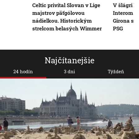
Celtic privítal Slovan v Lige
V šlágri M
majstrov päťgólovou
Interom ne
nádielkou. Historickým
Girona sia
strelcom belasých Wimmer
PSG
Najčítanejšie
24 hodín
3 dni
Týždeň