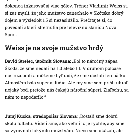
dokonca inkasovať aj viac gólov. Tréner Vladimír Weiss st.
si zas myslí, že jeho mužstvo zanechalo v Škótsku dobrý
dojem a výsledok 1:5 si nezaslúžilo. Prečítajte si, čo
povedali aktéri stretnutia pre televíznu stanicu Nova
Sport.
Weiss je na svoje mužstvo hrdý
David Strelec, útočník Slovana:
„Bol to náročný zápas.
Škoda, že sme nedali na 1:0 alebo 1:1. V druhom polčase
nás rozobrali a môžeme byť radi, že sme dostali len päťku.
Atmosféra bola super aj ľudia. Ale my sme sem prišli uhrať
nejaký bod, pretože nás čakajú nároční súperi. Žiaľbohu, sa
nám to nepodarilo.“
Juraj Kucka, stredopoliar Slovana:
„Dostali sme dobrú
školu futbalu. Videli sme, ako veľmi to je rýchle, aby sme
sa vyrovnali takýmto mužstvám. Niečo sme ukázali, ale