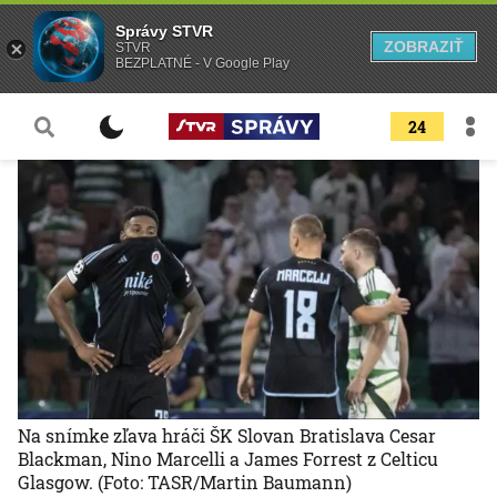
Správy STVR
ZOBRAZIŤ
STVR
BEZPLATNÉ - V Google Play
24
Na snímke zľava hráči ŠK Slovan Bratislava Cesar
Blackman, Nino Marcelli a James Forrest z Celticu
Glasgow.
(Foto: TASR/Martin Baumann)