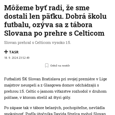
Môžeme byť radi, že sme
dostali len päťku. Dobrá školu
futbalu, ozýva sa z tábora
Slovana po prehre s Celticom
Slovan prehral s Celticom vysoko 1:5.
TASR
18. 9. 2024 23:52:49
Odlož na neskôr
Futbalisti ŠK Slovan Bratislava pri svojej premiére v Lige
majstrov neuspeli a z Glasgowa domov odchádzajú s
prehrou 1:5. Celtic o jasnom víťazstve rozhodol v druhom
polčase, v ktorom strelil až štyri góly.
Po zápase tak v tábore belasých, pochopiteľne, nevládla
spokojnosť. Podľa útočníka Davida Strelca mohol Slovan