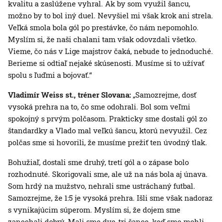
kvalitu a zaslúžene vyhral. Ak by som využil šancu,
možno by to bol iný duel. Nevyšiel mi však krok ani strela.
Veľká smola bola gól po prestávke, čo nám nepomohlo.
Myslím si, že naši chalani tam však odovzdali všetko.
Vieme, čo nás v Lige majstrov čaká, nebude to jednoduché.
Berieme si odtiaľ nejaké skúsenosti. Musíme si to užívať
spolu s ľuďmi a bojovať.“
Vladimír Weiss st., tréner Slovana:
„Samozrejme, dosť
vysoká prehra na to, čo sme odohrali. Bol som veľmi
spokojný s prvým polčasom. Prakticky sme dostali gól zo
štandardky a Vlado mal veľkú šancu, ktorú nevyužil. Cez
polčas sme si hovorili, že musíme prežiť ten úvodný tlak.
Bohužiaľ, dostali sme druhý, tretí gól a o zápase bolo
rozhodnuté. Skorigovali sme, ale už na nás bola aj únava.
Som hrdý na mužstvo, nehrali sme ustráchaný futbal.
Samozrejme, že 1:5 je vysoká prehra. Išli sme však nadoraz
s vynikajúcim súperom. Myslím si, že dojem sme
zanechali dobrý. Mali sme dve-tri šance, keď sme mohli