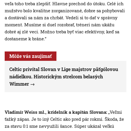
veľa toho treba zlepšiť. Hlavne prechod do útoku. Celé ich
mužstvo bolo kvalitne zorganizované, dobre sa pohybovali
a dostávali sa nám za chrbát. Vedeli si to dať v správny
moment. Musíme si duel rozobrať, tréneri nám ukážu
dobré aj zlé veci. Možno treba byť viac efektívny, keď sa
dostaneme k bráne.“
Môže vás zaujímať
Celtic privítal Slovan v Lige majstrov päťgólovou
nádielkou. Historickým strelcom belasých
Wimmer
Vladimír Weiss ml., krídelník a kapitán Slovana:
„Veľmi
ťažký zápas. Je to iný Celtic ako pred pár rokmi. Škoda, že
za stavu 0:1 sme nevyužili šance. Súper ukázal veľkú