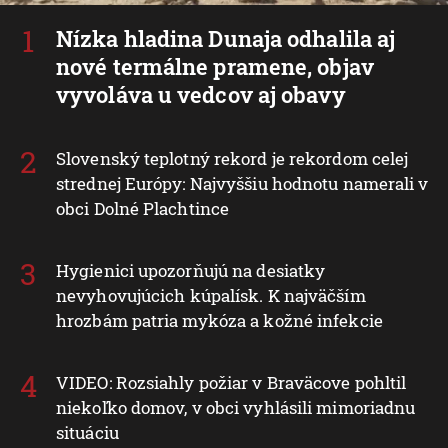
Nízka hladina Dunaja odhalila aj
nové termálne pramene, objav
vyvoláva u vedcov aj obavy
Slovenský teplotný rekord je rekordom celej
strednej Európy: Najvyššiu hodnotu namerali v
obci Dolné Plachtince
Hygienici upozorňujú na desiatky
nevyhovujúcich kúpalísk. K najväčším
hrozbám patria mykóza a kožné infekcie
VIDEO: Rozsiahly požiar v Braväcove pohltil
niekoľko domov, v obci vyhlásili mimoriadnu
situáciu