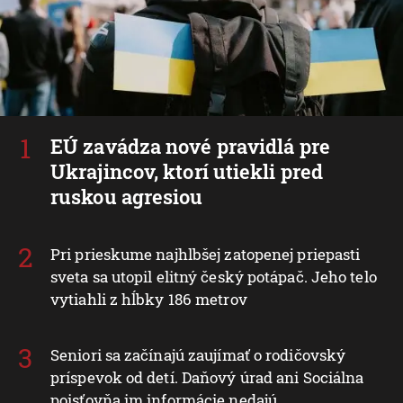
EÚ zavádza nové pravidlá pre
Ukrajincov, ktorí utiekli pred
ruskou agresiou
Pri prieskume najhlbšej zatopenej priepasti
sveta sa utopil elitný český potápač. Jeho telo
vytiahli z hĺbky 186 metrov
Seniori sa začínajú zaujímať o rodičovský
príspevok od detí. Daňový úrad ani Sociálna
poisťovňa im informácie nedajú