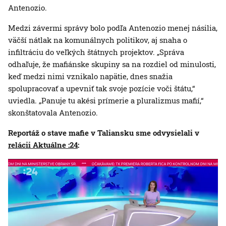
Antenozio.
Medzi závermi správy bolo podľa Antenozio menej násilia,
väčší nátlak na komunálnych politikov, aj snaha o
infiltráciu do veľkých štátnych projektov. „Správa
odhaľuje, že mafiánske skupiny sa na rozdiel od minulosti,
keď medzi nimi vznikalo napätie, dnes snažia
spolupracovať a upevniť tak svoje pozície voči štátu,“
uviedla. „Panuje tu akési prímerie a pluralizmus mafií,“
skonštatovala Antenozio.
Reportáž o stave mafie v Taliansku sme odvysielali v
relácii Aktuálne :24
: