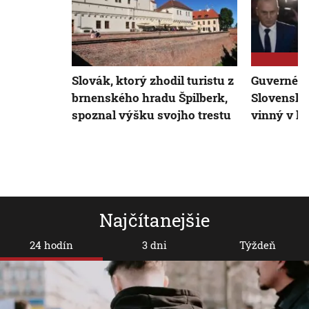
Slovák, ktorý zhodil turistu z
Guvernér 
brnenského hradu Špilberk,
Slovenska 
spoznal výšku svojho trestu
vinný v k
Najčítanejšie
24 hodín
3 dni
Týždeň