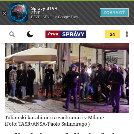
Správy STVR
ZOBRAZIŤ
STVR
BEZPLATNÉ - V Google Play
24
Talianski karabinieri a záchranári v Miláne.
(Foto: TASR/ANSA/Paolo Salmoirago )