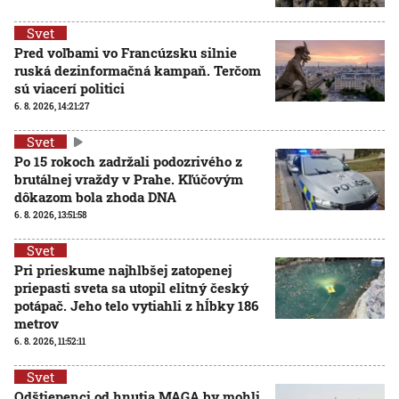
Svet
Pred voľbami vo Francúzsku silnie
ruská dezinformačná kampaň. Terčom
sú viacerí politici
6. 8. 2026, 14:21:27
Svet
Po 15 rokoch zadržali podozrivého z
brutálnej vraždy v Prahe. Kľúčovým
dôkazom bola zhoda DNA
6. 8. 2026, 13:51:58
Svet
Pri prieskume najhlbšej zatopenej
priepasti sveta sa utopil elitný český
potápač. Jeho telo vytiahli z hĺbky 186
metrov
6. 8. 2026, 11:52:11
Svet
Odštiepenci od hnutia MAGA by mohli