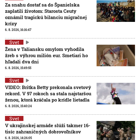
Za snahu dostať sa do Španielska
zaplatili životom: Starosta Ceuty
oznámil tragickú bilanciu migračnej
krízy
6. 8. 2026, 16:16:47
Svet
Žena v Taliansku omylom vyhodila
žreb s výhrou milión eur. Smetiari ho
hľadali dva dni
6. 8. 2026, 15:49:55
Svet
VIDEO: Britka Betty prekonala svetový
rekord. V 97 rokoch sa stala najstaršou
ženou, ktorá kráčala po krídle lietadla
6. 8. 2026, 15:40:24
Svet
V ukrajinskej armáde slúži takmer 16-
tisíc zahraničných dobrovoľníkov
6. 8. 2026, 14:26:05