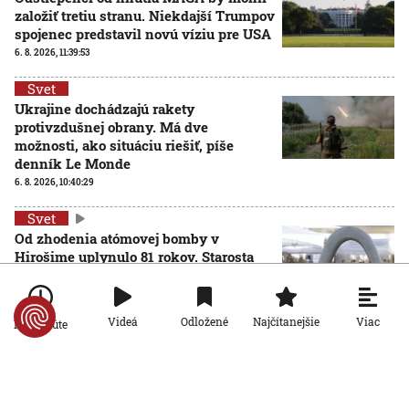
založiť tretiu stranu. Niekdajší Trumpov
spojenec predstavil novú víziu pre USA
6. 8. 2026, 11:39:53
Svet
Ukrajine dochádzajú rakety
protivzdušnej obrany. Má dve
možnosti, ako situáciu riešiť, píše
denník Le Monde
6. 8. 2026, 10:40:29
Svet
Od zhodenia atómovej bomby v
Hirošime uplynulo 81 rokov. Starosta
mesta varoval pred zľahčovaním
AKTUALIZOVANÉ
neľudskosti jadrových zbraní
6. 8. 2026, 10:39:25
Aktualizované:
6. 8. 2026, 13:10:00
Viac
Videá
Odložené
Najčítanejšie
Po minúte
Svet
Dron s výbušninami, ktorý našli na
letisku, predstavuje novú úroveň
nebezpečenstva, tvrdí nemecký