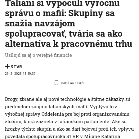
Taliani si vypočuli výročnú
správu o mafii: Skupiny sa
snažia navzájom
spolupracovať, tvária sa ako
alternatíva k pracovnému trhu
Usilujú sa aj o verejné financie
STVR
29. 5. 2025 11:19:37
Odlož na neskôr
Drogy, zbrane ale aj nové technológie a štátne zákazky sú
predmetom záujmu talianskych mafií. Vyplýva to z
výročnej správy Oddelenia pre boj proti organizovanému
zločinu, ktorá zaznela v talianskom parlamente. Aké sú
hrozby týchto skupín a ako sa darí bojovať proti ich vplyvu
povedala spolupracovníčka STVR v Miláne Katarína