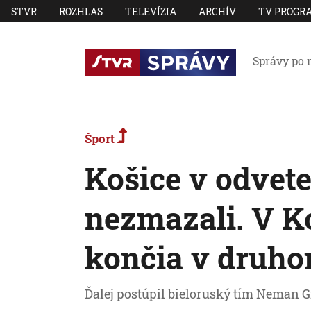
STVR
ROZHLAS
TELEVÍZIA
ARCHÍV
TV PROGR
Správy po 
Šport
Košice v odvet
nezmazali. V K
končia v druho
Ďalej postúpil bieloruský tím Neman 