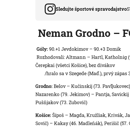
Sledujte športové spravodajstvo
S
Neman Grodno – FC 
Góly:
90.+1 Jevdokimov – 90.+3 Domik
Rozhodovali: Altmann – Hartl, Katholnig (vš
Čerepkai (všetci Košice), bez divákov
/hralo sa v Szegede (Maď.), prvý zápas 3:
Grodno:
Belov – Kučinskij (73. Pavľjukovec
Nazarenko (79. Jekimov) – Pantja, Savickij
Pušňjakov (73. Zubovič)
Košice:
Šípoš – Magda, Kružliak, Krivák, J
Sovič) – Kakay (46. Madleňák), Perišič (57. 