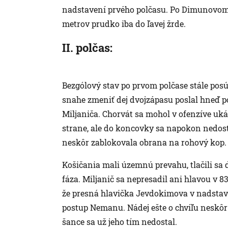
nadstavení prvého polčasu. Po Dimunovom 
metrov prudko iba do ľavej žrde.
II. polčas:
Bezgólový stav po prvom polčase stále pos
snahe zmeniť dej dvojzápasu poslal hneď p
Miljaniča. Chorvát sa mohol v ofenzíve uká
strane, ale do koncovky sa napokon nedostal
neskôr zablokovala obrana na rohový kop.
Košičania mali územnú prevahu, tlačili sa 
fáza. Miljanič sa nepresadil ani hlavou v 8
že presná hlavička Jevdokimova v nadstave
postup Nemanu. Nádej ešte o chvíľu neskôr
šance sa už jeho tím nedostal.