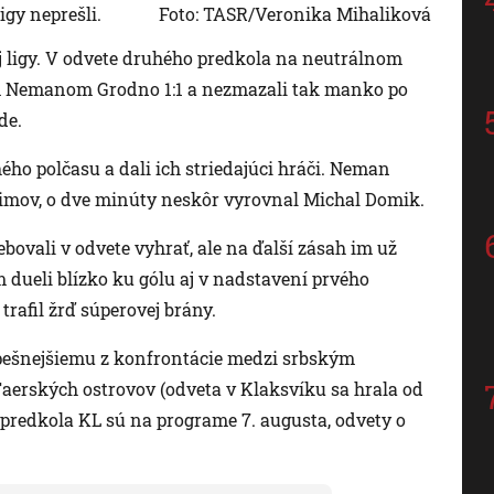
igy neprešli.
Foto: TASR/Veronika Mihaliková
ej ligy. V odvete druhého predkola na neutrálnom
ým Nemanom Grodno 1:1 a nezmazali tak manko po
de.
ho polčasu a dali ich striedajúci hráči. Neman
kimov, o dve minúty neskôr vyrovnal Michal Domik.
ovali v odvete vyhrať, ale na ďalší zásah im už
 dueli blízko ku gólu aj v nadstavení prvého
rafil žrď súperovej brány.
spešnejšiemu z konfrontácie medzi srbským
Faerských ostrovov (odveta v Klaksvíku sa hrala od
ho predkola KL sú na programe 7. augusta, odvety o