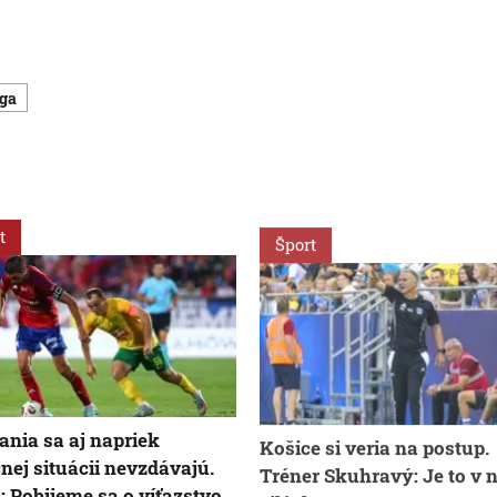
iga
t
Šport
čania sa aj napriek
Košice si veria na postup.
nej situácii nevzdávajú.
Tréner Skuhravý: Je to v 
: Pobijeme sa o víťazstvo
silách