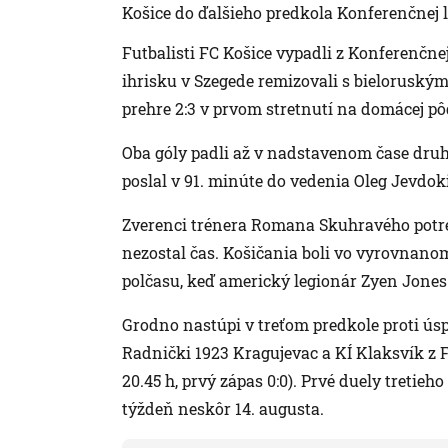
Košice do ďalšieho predkola Konferenčnej l
Futbalisti FC Košice vypadli z Konferenčn
ihrisku v Szegede remizovali s bielorusk
prehre 2:3 v prvom stretnutí na domácej pô
Oba góly padli až v nadstavenom čase druhé
poslal v 91. minúte do vedenia Oleg Jevdo
Zverenci trénera Romana Skuhravého potreb
nezostal čas. Košičania boli vo vyrovnanom
polčasu, keď americký legionár Zyen Jones t
Grodno nastúpi v treťom predkole proti ú
Radnički 1923 Kragujevac a KÍ Klaksvík z 
20.45 h, prvý zápas 0:0). Prvé duely tretie
týždeň neskôr 14. augusta.