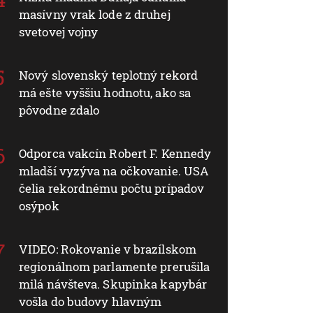
masívny vrak lode z druhej
svetovej vojny
Nový slovenský teplotný rekord
má ešte vyššiu hodnotu, ako sa
pôvodne zdalo
Odporca vakcín Robert F. Kennedy
mladší vyzýva na očkovanie. USA
čelia rekordnému počtu prípadov
osýpok
VIDEO: Rokovanie v brazílskom
regionálnom parlamente prerušila
milá návšteva. Skupinka kapybár
vošla do budovy hlavným