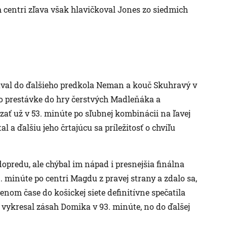
centri zľava však hlavičkoval Jones zo siedmich
úval do ďalšieho predkola Neman a kouč Skuhravý v
o prestávke do hry čerstvých Madleňáka a
zať už v 53. minúte po sľubnej kombinácii na ľavej
 a ďalšiu jeho črtajúcu sa príležitosť o chvíľu
dopredu, ale chýbal im nápad i presnejšia finálna
3. minúte po centri Magdu z pravej strany a zdalo sa,
nom čase do košickej siete definitívne spečatila
 vykresal zásah Domika v 93. minúte, no do ďalšej