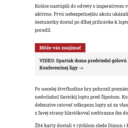
Košice nastúpili do odvety s imperatívom v
aktívne. Prvú nebezpečnejšiu akciu ukázali
šestnástky dostal po dlhej prihrávke k lop
poradil.
Môže vás zaujímať
VIDEO: Spartak doma predviedol gólovú 
Konferenčnej ligy
Po necelej štvrťhodine hry pohrozil premié
nedočiahol Savickij loptu pred Šípošom. K
defenzíve ratovať odkopom lopty až za vla
z ľavej strany hlavičkoval nedôrazne iba do
Žlté karty dostali v rýchlom slede Dimun i 