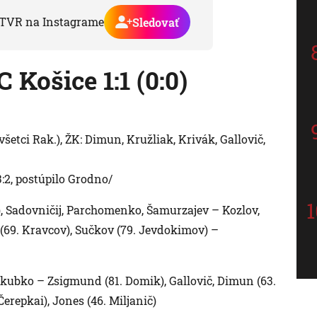
TVR na Instagrame
Sledovať
Košice 1:1 (0:0)
etci Rak.), ŽK: Dimun, Kružliak, Krivák, Gallovič,
2, postúpilo Grodno/
), Sadovničij, Parchomenko, Šamurzajev – Kozlov,
 (69. Kravcov), Sučkov (79. Jevdokimov) –
akubko – Zsigmund (81. Domik), Gallovič, Dimun (63.
Čerepkai), Jones (46. Miljanič)