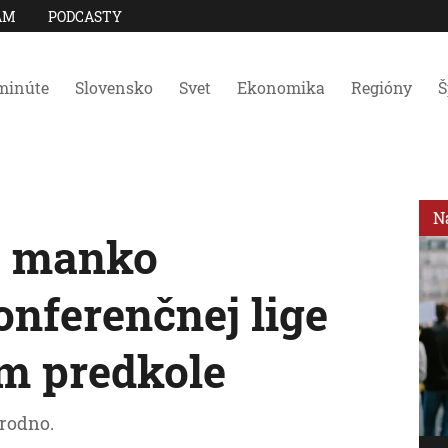
AM
PODCASTY
minúte
Slovensko
Svet
Ekonomika
Regióny
Š
N
e manko
onferenčnej lige
m predkole
Grodno.