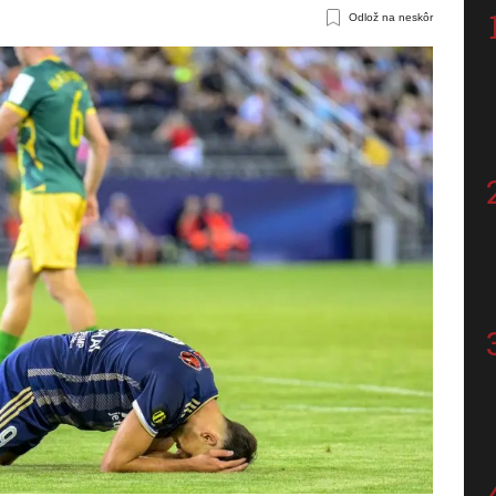
Odlož na neskôr