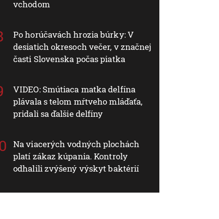
vchodom
Po horúčavách hrozia búrky: V
desiatich okresoch večer, v značnej
časti Slovenska počas piatka
VIDEO: Smútiaca matka delfína
plávala s telom mŕtveho mláďaťa,
pridali sa ďalšie delfíny
Na viacerých vodných plochách
platí zákaz kúpania. Kontroly
odhalili zvýšený výskyt baktérií