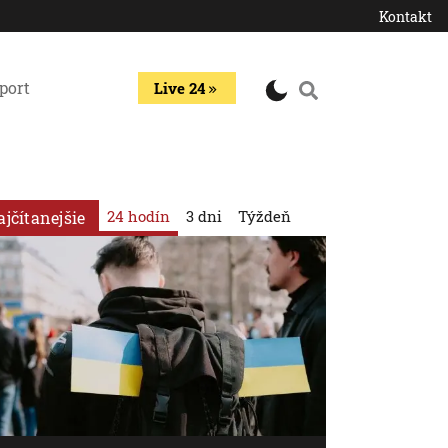
Kontakt
port
Live 24
24 hodín
3 dni
Týždeň
ajčítanejšie