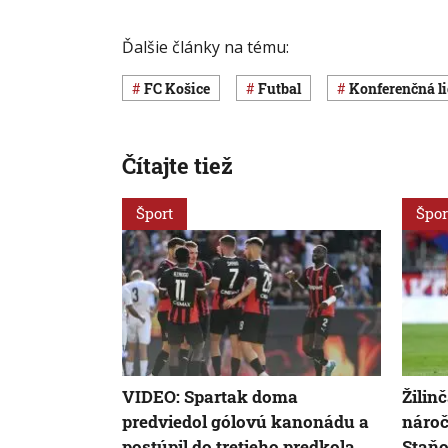
Ďalšie články na tému:
FC Košice
Futbal
Konferenčná l
Čítajte tiež
Šport
Špor
VIDEO: Spartak doma
Žilin
predviedol gólovú kanonádu a
nároč
postúpil do tretieho predkola
Staňo