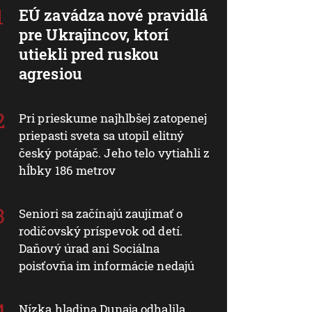
EÚ zavádza nové pravidlá
pre Ukrajincov, ktorí
utiekli pred ruskou
agresiou
Pri prieskume najhlbšej zatopenej
priepasti sveta sa utopil elitný
český potápač. Jeho telo vytiahli z
hĺbky 186 metrov
Seniori sa začínajú zaujímať o
rodičovský príspevok od detí.
Daňový úrad ani Sociálna
poisťovňa im informácie nedajú
Nízka hladina Dunaja odhalila