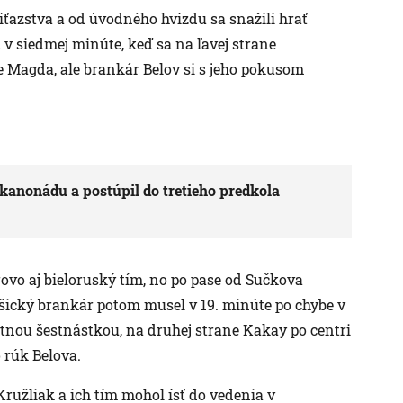
íťazstva a od úvodného hvizdu sa snažili hrať
 v siedmej minúte, keď sa na ľavej strane
te Magda, ale brankár Belov si s jeho pokusom
kanonádu a postúpil do tretieho predkola
rovo aj bieloruský tím, no po pase od Sučkova
ošický brankár potom musel v 19. minúte po chybe v
stnou šestnástkou, na druhej strane Kakay po centri
 rúk Belova.
Kružliak a ich tím mohol ísť do vedenia v