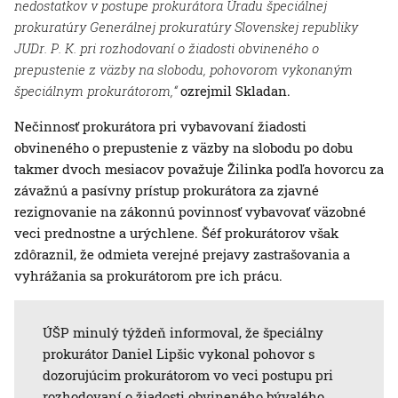
nedostatkov v postupe prokurátora Úradu špeciálnej
prokuratúry Generálnej prokuratúry Slovenskej republiky
JUDr. P. K. pri rozhodovaní o žiadosti obvineného o
prepustenie z väzby na slobodu, pohovorom vykonaným
špeciálnym prokurátorom,“
ozrejmil Skladan.
Nečinnosť prokurátora pri vybavovaní žiadosti
obvineného o prepustenie z väzby na slobodu po dobu
takmer dvoch mesiacov považuje Žilinka podľa hovorcu za
závažnú a pasívny prístup prokurátora za zjavné
rezignovanie na zákonnú povinnosť vybavovať väzobné
veci prednostne a urýchlene. Šéf prokurátorov však
zdôraznil, že odmieta verejné prejavy zastrašovania a
vyhrážania sa prokurátorom pre ich prácu.
ÚŠP minulý týždeň informoval, že špeciálny
prokurátor Daniel Lipšic vykonal pohovor s
dozorujúcim prokurátorom vo veci postupu pri
rozhodovaní o žiadosti obvineného bývalého