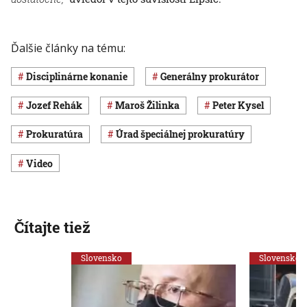
Ďalšie články na tému:
disciplinárne konanie
generálny prokurátor
Jozef Rehák
Maroš Žilinka
Peter Kysel
Prokuratúra
Úrad špeciálnej prokuratúry
Video
Čítajte tiež
Slovensko
Slovensko