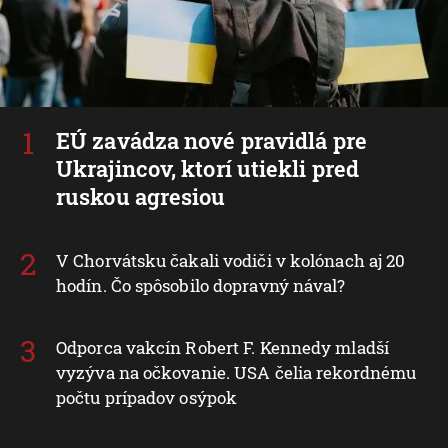
EÚ zavádza nové pravidlá pre
Ukrajincov, ktorí utiekli pred
ruskou agresiou
V Chorvátsku čakali vodiči v kolónach aj 20
hodín. Čo spôsobilo dopravný nával?
Odporca vakcín Robert F. Kennedy mladší
vyzýva na očkovanie. USA čelia rekordnému
počtu prípadov osýpok