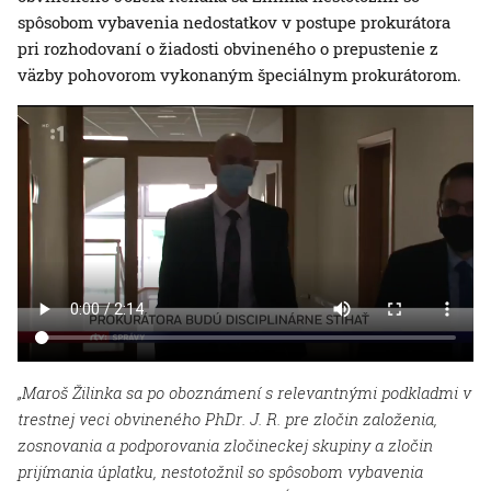
spôsobom vybavenia nedostatkov v postupe prokurátora
pri rozhodovaní o žiadosti obvineného o prepustenie z
väzby pohovorom vykonaným špeciálnym prokurátorom.
„Maroš Žilinka sa po oboznámení s relevantnými podkladmi v
trestnej veci obvineného PhDr. J. R. pre zločin založenia,
zosnovania a podporovania zločineckej skupiny a zločin
prijímania úplatku, nestotožnil so spôsobom vybavenia