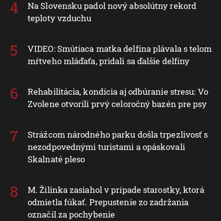
Na Slovensku padol nový absolútny rekord
teploty vzduchu
VIDEO: Smútiaca matka delfína plávala s telom
mŕtveho mláďaťa, pridali sa ďalšie delfíny
Rehabilitácia, kondícia aj odbúranie stresu: Vo
Zvolene otvorili prvý celoročný bazén pre psy
Strážcom národného parku došla trpezlivosť s
nezodpovednými turistami a opáskovali
Skalnaté pleso
M. Žilinka zasiahol v prípade starostky, ktorá
odmietla fúkať. Prepustenie zo zadržania
označil za pochybenie