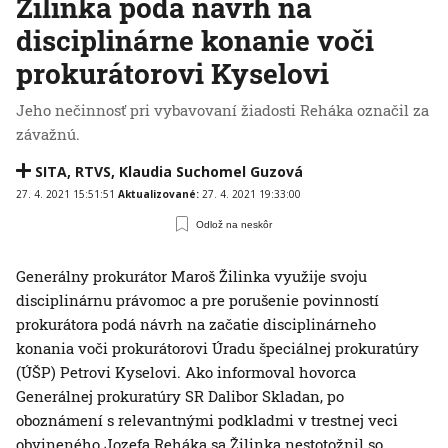
Žilinka podá návrh na
disciplinárne konanie voči
prokurátorovi Kyselovi
Jeho nečinnosť pri vybavovaní žiadosti Reháka označil za
závažnú.
SITA
,
RTVS
,
Klaudia Suchomel Guzová
27. 4. 2021 15:51:51
Aktualizované:
27. 4. 2021 19:33:00
Odlož na neskôr
Generálny prokurátor Maroš Žilinka využije svoju
disciplinárnu právomoc a pre porušenie povinností
prokurátora podá návrh na začatie disciplinárneho
konania voči prokurátorovi Úradu špeciálnej prokuratúry
(ÚŠP) Petrovi Kyselovi. Ako informoval hovorca
Generálnej prokuratúry SR Dalibor Skladan, po
oboznámení s relevantnými podkladmi v trestnej veci
obvineného Jozefa Reháka sa Žilinka nestotožnil so