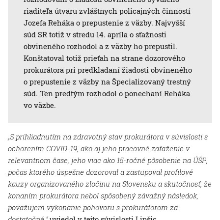
riaditeľa útvaru zvláštnych policajných činností
Jozefa Reháka o prepustenie z väzby. Najvyšší
súd SR totiž v stredu 14. apríla o sťažnosti
obvineného rozhodol a z väzby ho prepustil.
Konštatoval totiž prieťah na strane dozorového
prokurátora pri predkladaní žiadosti obvineného
o prepustenie z väzby na Špecializovaný trestný
súd. Ten predtým rozhodol o ponechaní Reháka
vo väzbe.
„S prihliadnutím na zdravotný stav prokurátora v súvislosti s
ochorením COVID-19, ako aj jeho pracovné zaťaženie v
relevantnom čase, jeho viac ako 15-ročné pôsobenie na ÚŠP,
počas ktorého úspešne dozoroval a zastupoval profilové
kauzy organizovaného zločinu na Slovensku a skutočnosť, že
konaním prokurátora nebol spôsobený závažný následok,
považujem vykonanie pohovoru s prokurátorom za
dostatočné,”
uviedol v tejto súvislosti Lipšic.