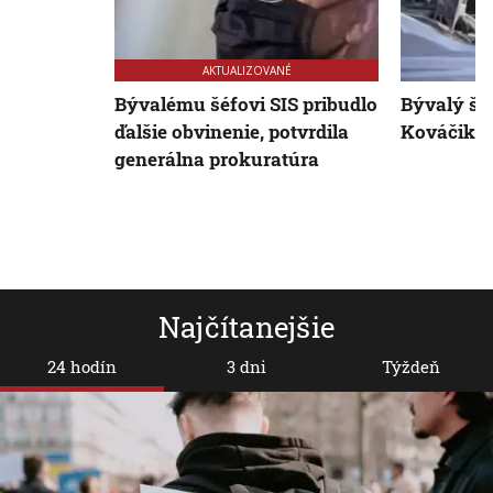
AKTUALIZOVANÉ
Bývalému šéfovi SIS pribudlo
Bývalý šp
ďalšie obvinenie, potvrdila
Kováčik č
generálna prokuratúra
Najčítanejšie
24 hodín
3 dni
Týždeň