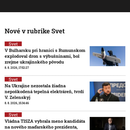
Nové v rubrike Svet
Svet
V Bulharsku pri hranici s Rumunskom
explodoval dron s výbušninami, bol
zrejme ukrajinského pôvodu
8. 8. 2026, 17:52:27
Svet
Na Ukrajine nezostala žiadna
nepoškodená tepelná elektráreň, tvrdí
V. Zelenskyj
8. 8. 2026, 15:34:46
Svet
Vládna TISZA vybrala meno kandidáta
na nového maďarského prezidenta,