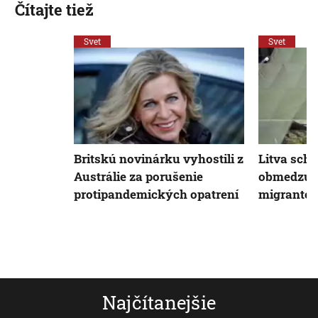
Čítajte tiež
Svet
Svet
Britskú novinárku vyhostili z
Litva schv
Austrálie za porušenie
obmedzujú
protipandemických opatrení
migranto
Najčítanejšie