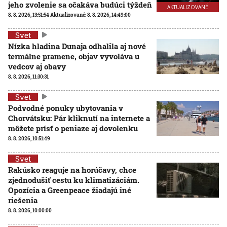
jeho zvolenie sa očakáva budúci týždeň
AKTUALIZOVANÉ
8. 8. 2026, 13:51:54
Aktualizované:
8. 8. 2026, 14:49:00
Svet
Nízka hladina Dunaja odhalila aj nové
termálne pramene, objav vyvoláva u
vedcov aj obavy
8. 8. 2026, 11:30:31
Svet
Podvodné ponuky ubytovania v
Chorvátsku: Pár kliknutí na internete a
môžete prísť o peniaze aj dovolenku
8. 8. 2026, 10:51:49
Svet
Rakúsko reaguje na horúčavy, chce
zjednodušiť cestu ku klimatizáciám.
Opozícia a Greenpeace žiadajú iné
riešenia
8. 8. 2026, 10:00:00