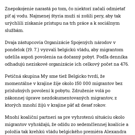
Znepokojenie narastá po tom, čo niektorí začali odmietať
piť aj vodu. Najmenej štyria muži si zošili pery, aby tak
urýchlili získanie prístupu na trh práce a k sociálnym
službám.
Dvaja zástupcovia Organizácie Spojených národov v
pondelok (19. 7.) vyzvali belgickú vládu, aby migrantom
udelila aspoň povolenia na dočasný pobyt. Podľa denníka
odhadujú neziskové organizácie ich celkový počet na 476.
Petičná skupina My sme tiež Belgicko tvrdí, že
momentálne v krajine žije okolo 150 000 migrantov bez
príslušných povolení k pobytu. Združenie volá po
zákonnej úprave nezdokumentovaných migrantov, z
ktorých mnohí žijú v krajine päť až desať rokov.
Mnohí koaliční partneri sa pre vyhrotenú situáciu okolo
migrantov vyhrážajú, že odídu zo sedemčlennej koalície a
položia tak krehkú vládu belgického premiéra Alexandra