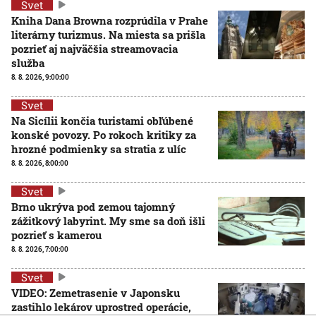
Svet
Kniha Dana Browna rozprúdila v Prahe
literárny turizmus. Na miesta sa prišla
pozrieť aj najväčšia streamovacia
služba
8. 8. 2026, 9:00:00
Svet
Na Sicílii končia turistami obľúbené
konské povozy. Po rokoch kritiky za
hrozné podmienky sa stratia z ulíc
8. 8. 2026, 8:00:00
Svet
Brno ukrýva pod zemou tajomný
zážitkový labyrint. My sme sa doň išli
pozrieť s kamerou
8. 8. 2026, 7:00:00
Svet
VIDEO: Zemetrasenie v Japonsku
zastihlo lekárov uprostred operácie,