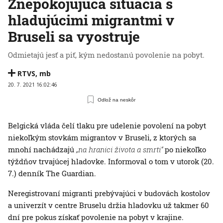
Znepokojujúca situácia s
hladujúcimi migrantmi v
Bruseli sa vyostruje
Odmietajú jesť a piť, kým nedostanú povolenie na pobyt.
RTVS
,
mb
20. 7. 2021 16:02:46
Odlož na neskôr
Belgická vláda čelí tlaku pre udelenie povolení na pobyt
niekoľkým stovkám migrantov v Bruseli, z ktorých sa
mnohí nachádzajú
„na hranici života a smrti“
po niekoľko
týždňov trvajúcej hladovke. Informoval o tom v utorok (20.
7.) denník The Guardian.
Neregistrovaní migranti prebývajúci v budovách kostolov
a univerzít v centre Bruselu držia hladovku už takmer 60
dní pre pokus získať povolenie na pobyt v krajine.