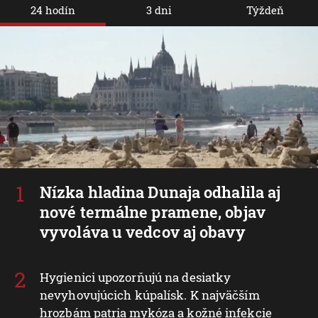
24 hodín
3 dni
Týždeň
Nízka hladina Dunaja odhalila aj
nové termálne pramene, objav
vyvoláva u vedcov aj obavy
Hygienici upozorňujú na desiatky
nevyhovujúcich kúpalísk. K najväčším
hrozbám patria mykóza a kožné infekcie