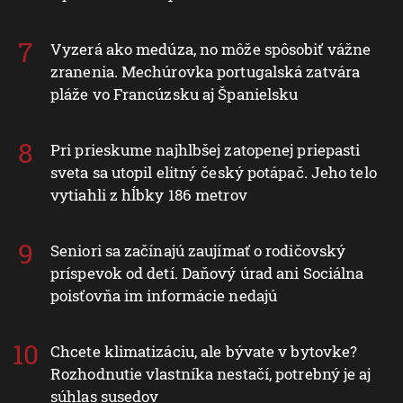
Vyzerá ako medúza, no môže spôsobiť vážne
zranenia. Mechúrovka portugalská zatvára
pláže vo Francúzsku aj Španielsku
Pri prieskume najhlbšej zatopenej priepasti
sveta sa utopil elitný český potápač. Jeho telo
vytiahli z hĺbky 186 metrov
Seniori sa začínajú zaujímať o rodičovský
príspevok od detí. Daňový úrad ani Sociálna
poisťovňa im informácie nedajú
Chcete klimatizáciu, ale bývate v bytovke?
Rozhodnutie vlastníka nestačí, potrebný je aj
súhlas susedov