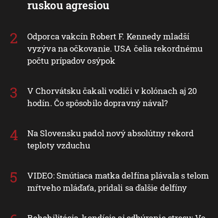
ruskou agresiou
Odporca vakcín Robert F. Kennedy mladší
vyzýva na očkovanie. USA čelia rekordnému
počtu prípadov osýpok
V Chorvátsku čakali vodiči v kolónach aj 20
hodín. Čo spôsobilo dopravný nával?
Na Slovensku padol nový absolútny rekord
teploty vzduchu
VIDEO: Smútiaca matka delfína plávala s telom
mŕtveho mláďaťa, pridali sa ďalšie delfíny
Rehabilitácia, kondícia aj odbúranie stresu: Vo