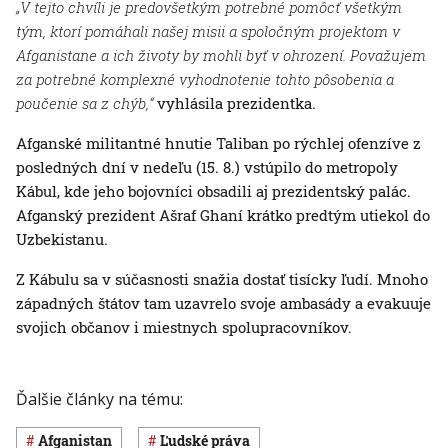
„V tejto chvíli je predovšetkým potrebné pomôcť všetkým
tým, ktorí pomáhali našej misii a spoločným projektom v
Afganistane a ich životy by mohli byť v ohrození. Považujem
za potrebné komplexné vyhodnotenie tohto pôsobenia a
poučenie sa z chýb,“
vyhlásila prezidentka.
Afganské militantné hnutie Taliban po rýchlej ofenzíve z
posledných dní v nedeľu (15. 8.) vstúpilo do metropoly
Kábul, kde jeho bojovníci obsadili aj prezidentský palác.
Afganský prezident Ašraf Ghaní krátko predtým utiekol do
Uzbekistanu.
Z Kábulu sa v súčasnosti snažia dostať tisícky ľudí. Mnoho
západných štátov tam uzavrelo svoje ambasády a evakuuje
svojich občanov i miestnych spolupracovníkov.
Ďalšie články na tému:
Afganistan
ľudské práva