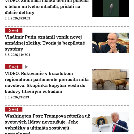
VIDEO: Smútiaca matka delfína plávala
s telom mŕtveho mláďaťa, pridali sa
ďalšie delfíny
5. 8. 2026, 15:20:02
Svet
Vladimir Putin oznámil vznik novej
armádnej zložky. Tvoria ju bezpilotné
systémy
5. 8. 2026, 14:47:04
Svet
VIDEO: Rokovanie v brazílskom
regionálnom parlamente prerušila milá
návšteva. Skupinka kapybár vošla do
budovy hlavným vchodom
5. 8. 2026, 13:53:13
Svet
Washington Post: Trumpova rétorika už
svetových lídrov nevzrušuje. Jeho
vyhrážky a ultimáta zostávajú
nenaplnené