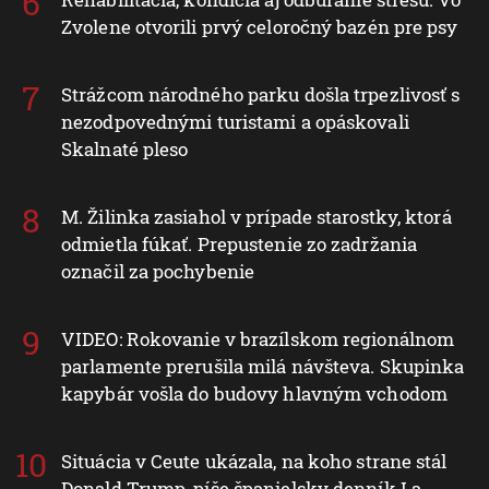
Zvolene otvorili prvý celoročný bazén pre psy
Strážcom národného parku došla trpezlivosť s
nezodpovednými turistami a opáskovali
Skalnaté pleso
M. Žilinka zasiahol v prípade starostky, ktorá
odmietla fúkať. Prepustenie zo zadržania
označil za pochybenie
VIDEO: Rokovanie v brazílskom regionálnom
parlamente prerušila milá návšteva. Skupinka
kapybár vošla do budovy hlavným vchodom
Situácia v Ceute ukázala, na koho strane stál
Donald Trump, píše španielsky denník La