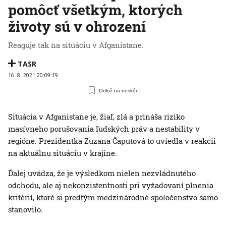
pomôcť všetkým, ktorých
životy sú v ohrození
Reaguje tak na situáciu v Afganistane.
TASR
16. 8. 2021 20:09:19
Odlož na neskôr
Situácia v Afganistane je, žiaľ, zlá a prináša riziko
masívneho porušovania ľudských práv a nestability v
regióne. Prezidentka Zuzana Čaputová to uviedla v reakcii
na aktuálnu situáciu v krajine.
Ďalej uvádza, že je výsledkom nielen nezvládnutého
odchodu, ale aj nekonzistentnosti pri vyžadovaní plnenia
kritérií, ktoré si predtým medzinárodné spoločenstvo samo
stanovilo.