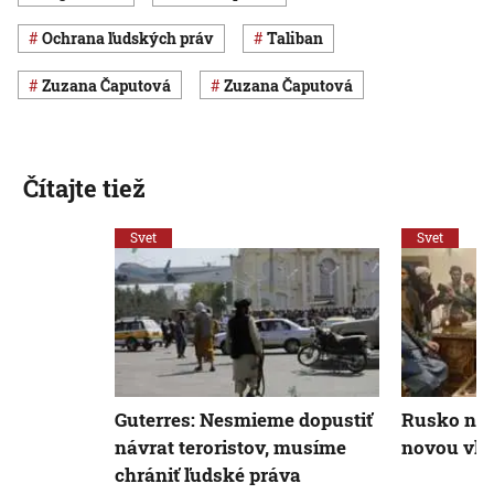
ochrana ľudských práv
Taliban
Zuzana Čaputová
Zuzana Čaputová
Čítajte tiež
Svet
Svet
Guterres: Nesmieme dopustiť
Rusko nad
návrat teroristov, musíme
novou vlá
chrániť ľudské práva