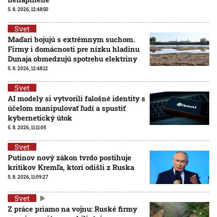
5. 8. 2026, 12:48:50
Svet
Maďari bojujú s extrémnym suchom.
Firmy i domácnosti pre nízku hladinu
Dunaja obmedzujú spotrebu elektriny
5. 8. 2026, 12:48:12
Svet
AI modely si vytvorili falošné identity s
účelom manipulovať ľudí a spustiť
kybernetický útok
5. 8. 2026, 11:11:05
Svet
Putinov nový zákon tvrdo postihuje
kritikov Kremľa, ktorí odišli z Ruska
5. 8. 2026, 11:09:27
Svet
Z práce priamo na vojnu: Ruské firmy