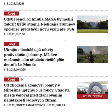
6. 8. 2026, 11:52:11
Svet
Odštiepenci od hnutia MAGA by mohli
založiť tretiu stranu. Niekdajší Trumpov
spojenec predstavil novú víziu pre USA
6. 8. 2026, 11:39:53
Svet
Ukrajine dochádzajú rakety
protivzdušnej obrany. Má dve
možnosti, ako situáciu riešiť, píše
denník Le Monde
6. 8. 2026, 10:40:29
Svet
Od zhodenia atómovej bomby v
Hirošime uplynulo 81 rokov. Starosta
mesta varoval pred zľahčovaním
AKTUALIZOVANÉ
neľudskosti jadrových zbraní
6. 8. 2026, 10:39:25
Aktualizované:
6. 8. 2026, 13:10:00