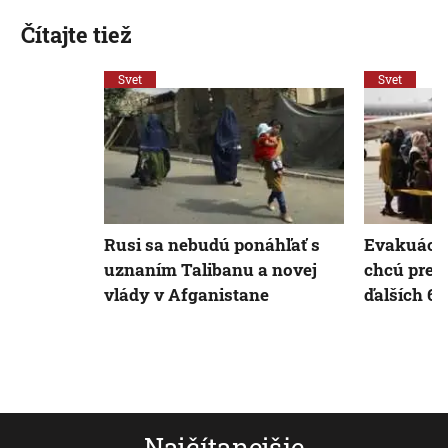
Čítajte tiež
Svet
Svet
Rusi sa nebudú ponáhľať s
Evakuácie 
uznaním Talibanu a novej
chcú prep
vlády v Afganistane
ďalších 6 
Najčítanejšie