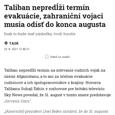
Taliban nepredĺži termín
evakuácie, zahraniční vojaci
musia odísť do konca augusta
Inak to bude mať následky, tvrdí hnutie.
TASR
23. 8. 2021 12:46:51
Odlož na neskôr
Taliban nepredĺži termín na zotrvanie cudzích vojsk na
území Afganistanu, a to ani za účelom evakuácie
cudzincov a ich spolupracovníkov z krajiny. Hovorca
Talibanu Suhajl Šáhín v rozhovore pre britskú televíziu
Sky News povedal, že 31. august v tomto smere predstavuje
„červenú čiaru“
.
„(Americký) prezident (Joe) Biden oznámil, že do 31. augusta