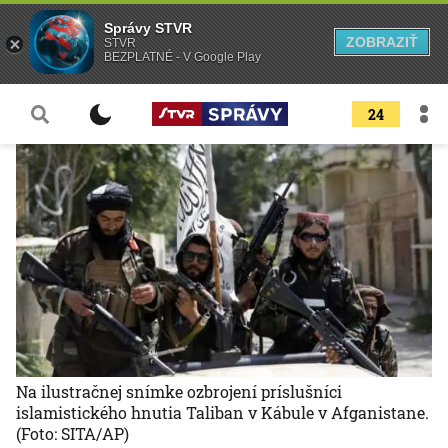
Správy STVR
ZOBRAZIŤ
STVR
BEZPLATNÉ - V Google Play
24
Na ilustračnej snímke ozbrojení príslušníci
islamistického hnutia Taliban v Kábule v Afganistane.
(Foto: SITA/AP)