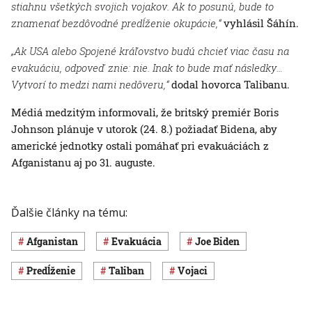
stiahnu všetkých svojich vojakov. Ak to posunú, bude to
znamenať bezdôvodné predĺženie okupácie,“
vyhlásil Šáhín.
„Ak USA alebo Spojené kráľovstvo budú chcieť viac času na
evakuáciu, odpoveď znie: nie. Inak to bude mať následky…
Vytvorí to medzi nami nedôveru,“
dodal hovorca Talibanu.
Médiá medzitým informovali, že britský premiér Boris
Johnson plánuje v utorok (24. 8.) požiadať Bidena, aby
americké jednotky ostali pomáhať pri evakuáciách z
Afganistanu aj po 31. auguste.
Ďalšie články na tému:
Afganistan
evakuácia
Joe Biden
predĺženie
Taliban
vojaci