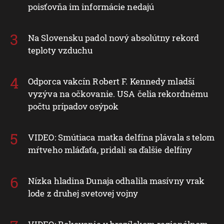
poisťovňa im informácie nedajú
Na Slovensku padol nový absolútny rekord
teploty vzduchu
Odporca vakcín Robert F. Kennedy mladší
vyzýva na očkovanie. USA čelia rekordnému
počtu prípadov osýpok
VIDEO: Smútiaca matka delfína plávala s telom
mŕtveho mláďaťa, pridali sa ďalšie delfíny
Nízka hladina Dunaja odhalila masívny vrak
lode z druhej svetovej vojny