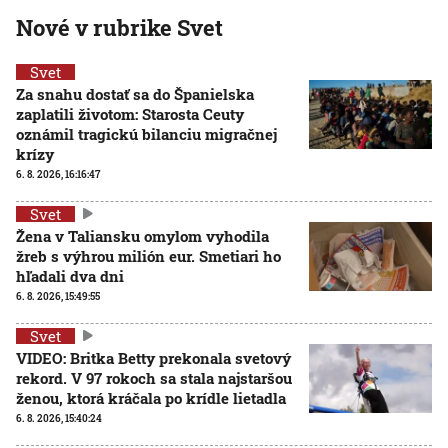
Nové v rubrike Svet
Svet
Za snahu dostať sa do Španielska
zaplatili životom: Starosta Ceuty
oznámil tragickú bilanciu migračnej
krízy
6. 8. 2026, 16:16:47
Svet
Žena v Taliansku omylom vyhodila
žreb s výhrou milión eur. Smetiari ho
hľadali dva dni
6. 8. 2026, 15:49:55
Svet
VIDEO: Britka Betty prekonala svetový
rekord. V 97 rokoch sa stala najstaršou
ženou, ktorá kráčala po krídle lietadla
6. 8. 2026, 15:40:24