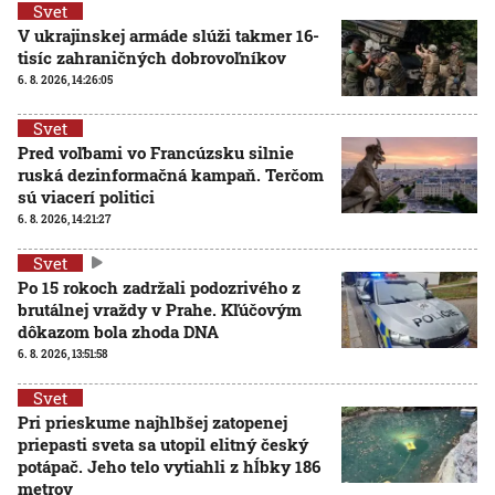
Svet
V ukrajinskej armáde slúži takmer 16-
tisíc zahraničných dobrovoľníkov
6. 8. 2026, 14:26:05
Svet
Pred voľbami vo Francúzsku silnie
ruská dezinformačná kampaň. Terčom
sú viacerí politici
6. 8. 2026, 14:21:27
Svet
Po 15 rokoch zadržali podozrivého z
brutálnej vraždy v Prahe. Kľúčovým
dôkazom bola zhoda DNA
6. 8. 2026, 13:51:58
Svet
Pri prieskume najhlbšej zatopenej
priepasti sveta sa utopil elitný český
potápač. Jeho telo vytiahli z hĺbky 186
metrov