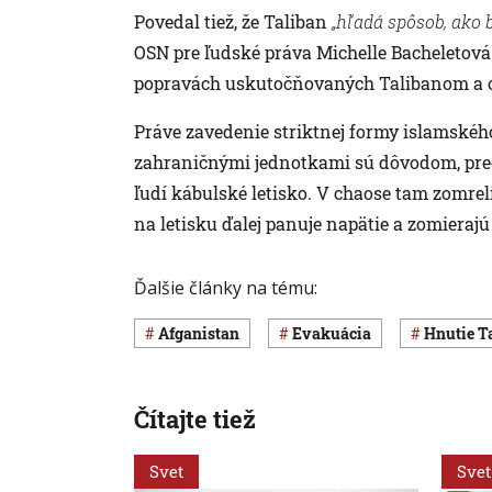
Povedal tiež, že Taliban
„hľadá spôsob, ako 
OSN pre ľudské práva Michelle Bacheletová
popravách uskutočňovaných Talibanom a o
Práve zavedenie striktnej formy islamského 
zahraničnými jednotkami sú dôvodom, prečo
ľudí kábulské letisko. V chaose tam zomrel
na letisku ďalej panuje napätie a zomierajú
Ďalšie články na tému:
Afganistan
evakuácia
hnutie T
Čítajte tiež
Svet
Svet