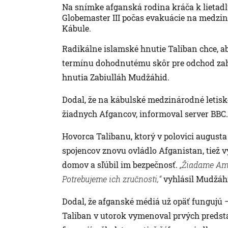
Na snímke afganská rodina kráča k lietadl
Globemaster III počas evakuácie na medzi
Kábule.
Radikálne islamské hnutie Taliban chce, ab
termínu dohodnutému skôr pre odchod zahra
hnutia Zabiulláh Mudžáhid.
Dodal, že na kábulské medzinárodné letisk
žiadnych Afgancov, informoval server BBC.
Hovorca Talibanu, ktorý v polovici augusta
spojencov znovu ovládlo Afganistan, tiež v
domov a sľúbil im bezpečnosť.
„Žiadame Am
Potrebujeme ich zručnosti,“
vyhlásil Mudžáh
Dodal, že afganské médiá už opäť fungujú 
Taliban v utorok vymenoval prvých predsta