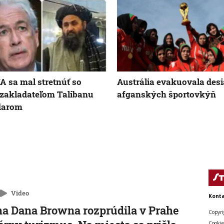
IA sa mal stretnúť so
Austrália evakuovala des
zakladateľom Talibanu
afganských športovkýň
darom
Video
Konta
a Dana Browna rozprúdila v Prahe
Copyri
Cookie