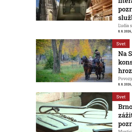
lite
pozr
služ
Ľudia s
8. 8. 2026
Svet
Na S
kons
hroz
Povozy 
8. 8. 2026
Svet
Brn
záži
pozr
Mystic