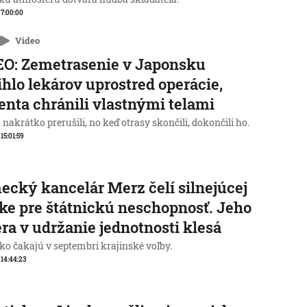
, 7:00:00
Video
O: Zemetrasenie v Japonsku
ihlo lekárov uprostred operácie,
enta chránili vlastnými telami
nakrátko prerušili, no keď otrasy skončili, dokončili ho.
 15:01:59
cký kancelár Merz čelí silnejúcej
ike pre štátnickú neschopnosť. Jeho
ra v udržanie jednotnosti klesá
o čakajú v septembri krajinské voľby.
, 14:44:23