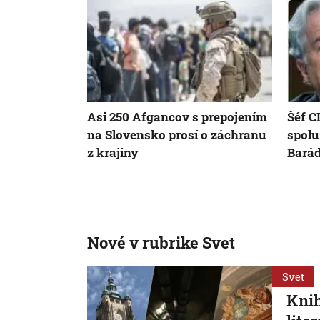
Asi 250 Afgancov s prepojením
Šéf C
na Slovensko prosí o záchranu
spolu
z krajiny
Bará
Nové v rubrike Svet
Svet
Knih