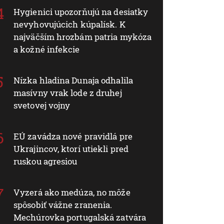
Hygienici upozorňujú na desiatky
nevyhovujúcich kúpalísk. K
najväčším hrozbám patria mykóza
a kožné infekcie
Nízka hladina Dunaja odhalila
masívny vrak lode z druhej
svetovej vojny
EÚ zavádza nové pravidlá pre
Ukrajincov, ktorí utiekli pred
ruskou agresiou
Vyzerá ako medúza, no môže
spôsobiť vážne zranenia.
Mechúrovka portugalská zatvára