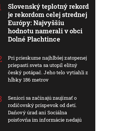
Slovenský teplotný rekord
je rekordom celej strednej
Európy: Najvyššiu
hodnotu namerali v obci
Dolné Plachtince
Pri prieskume najhlbšej zatopenej
priepasti sveta sa utopil elitný
český potápač. Jeho telo vytiahli z
hĺbky 186 metrov
Seniori sa začínajú zaujímať o
rodičovský príspevok od detí.
Daňový úrad ani Sociálna
poisťovňa im informácie nedajú