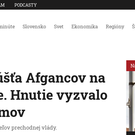
AM
PODCASTY
minúte
Slovensko
Svet
Ekonomika
Regióny
Š
N
úšťa Afgancov na
e. Hnutie vyzvalo
domov
ľov prechodnej vlády.