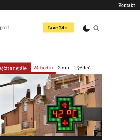
Kontakt
port
Live 24
24 hodín
3 dni
Týždeň
ajčítanejšie