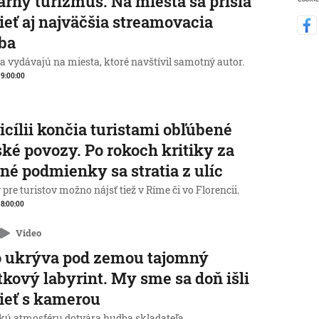
rárny turizmus. Na miesta sa prišla
ieť aj najväčšia streamovacia
ba
a vydávajú na miesta, ktoré navštívil samotný autor.
, 9:00:00
icílii končia turistami obľúbené
ké povozy. Po rokoch kritiky za
né podmienky sa stratia z ulíc
pre turistov možno nájsť tiež v Ríme či vo Florencii.
, 8:00:00
Video
o ukrýva pod zemou tajomný
tkový labyrint. My sme sa doň išli
ieť s kamerou
kú atmosféru dotvára hudba skladateľa.