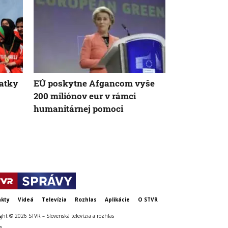
iatky
EÚ poskytne Afgancom vyše
Kniha Dana 
200 miliónov eur v rámci
v Prahe lite
humanitárnej pomoci
miesta sa pri
najväčšia s
kty
Videá
Televízia
Rozhlas
Aplikácie
O STVR
ght © 2026 STVR – Slovenská televízia a rozhlas
s