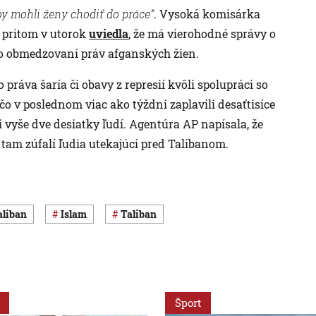
by mohli ženy chodiť do práce“
. Vysoká komisárka
 pritom v utorok
uviedla
, že má vierohodné správy o
 obmedzovaní práv afganských žien.
práva šaría či obavy z represií kvôli spolupráci so
 v poslednom viac ako týždni zaplavili desaťtisíce
i vyše dve desiatky ľudí. Agentúra AP napísala, že
 tam zúfalí ľudia utekajúci pred Talibanom.
aliban
islam
Taliban
Šport