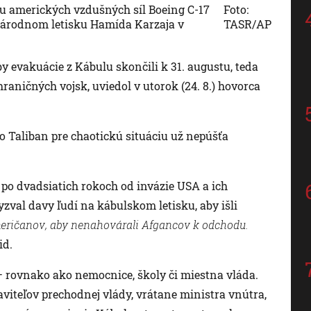
u amerických vzdušných síl Boeing C-17
Foto:
národnom letisku Hamída Karzaja v
TASR/AP
y evakuácie z Kábulu skončili k 31. augustu, teda
ničných vojsk, uviedol v utorok (24. 8.) hovorca
o Taliban pre chaotickú situáciu už nepúšťa
 po dvadsiatich rokoch od invázie USA a ich
yzval davy ľudí na kábulskom letisku, aby išli
eričanov, aby nenahovárali Afgancov k odchodu.
id.
– rovnako ako nemocnice, školy či miestna vláda.
viteľov prechodnej vlády, vrátane ministra vnútra,