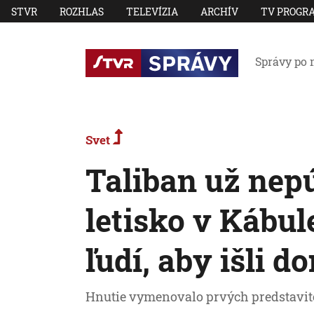
STVR
ROZHLAS
TELEVÍZIA
ARCHÍV
TV PROGR
Správy po 
Svet
Taliban už nep
letisko v Kábul
ľudí, aby išli 
Hnutie vymenovalo prvých predstavite