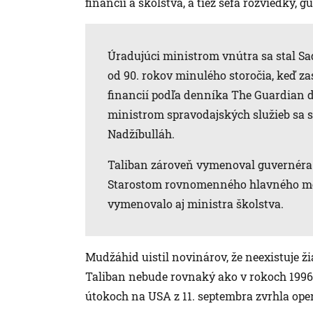
financií a školstva, a tiež šéfa rozviedky, 
Úradujúci ministrom vnútra sa stal Sa
od 90. rokov minulého storočia, keď zas
financií podľa denníka The Guardian
ministrom spravodajských služieb sa s
Nadžíbulláh.
Taliban zároveň vymenoval guvernéra p
Starostom rovnomenného hlavného me
vymenovalo aj ministra školstva.
Mudžáhid uistil novinárov, že neexistuje ž
Taliban nebude rovnaký ako v rokoch 1996 a
útokoch na USA z 11. septembra zvrhla oper