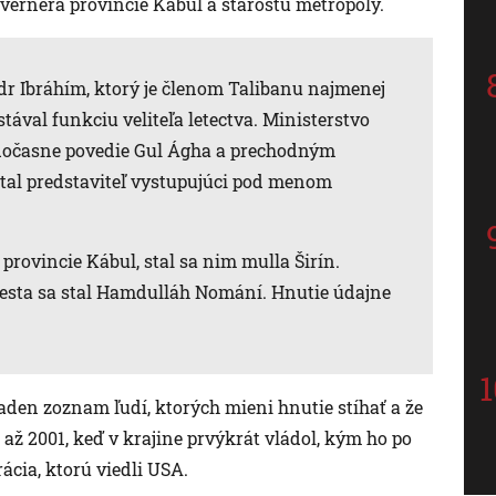
guvernéra provincie Kábul a starostu metropoly.
dr Ibráhím, ktorý je členom Talibanu najmenej
tával funkciu veliteľa letectva. Ministerstvo
 dočasne povedie Gul Ágha a prechodným
tal predstaviteľ vystupujúci pod menom
rovincie Kábul, stal sa nim mulla Širín.
sta sa stal Hamdulláh Nomání. Hnutie údajne
iaden zoznam ľudí, ktorých mieni hnutie stíhať a že
ž 2001, keď v krajine prvýkrát vládol, kým ho po
ácia, ktorú viedli USA.