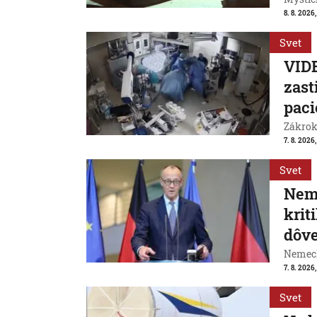
8. 8. 2026
Svet
VIDE
zast
paci
Zákrok 
7. 8. 2026,
Svet
Neme
krit
dôve
Nemeck
7. 8. 2026
Svet