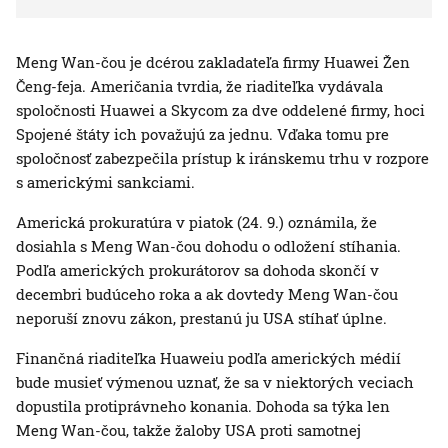
Meng Wan-čou je dcérou zakladateľa firmy Huawei Žen
Čeng-feja. Američania tvrdia, že riaditeľka vydávala
spoločnosti Huawei a Skycom za dve oddelené firmy, hoci
Spojené štáty ich považujú za jednu. Vďaka tomu pre
spoločnosť zabezpečila prístup k iránskemu trhu v rozpore
s americkými sankciami.
Americká prokuratúra v piatok (24. 9.) oznámila, že
dosiahla s Meng Wan-čou dohodu o odložení stíhania.
Podľa amerických prokurátorov sa dohoda skončí v
decembri budúceho roka a ak dovtedy Meng Wan-čou
neporuší znovu zákon, prestanú ju USA stíhať úplne.
Finančná riaditeľka Huaweiu podľa amerických médií
bude musieť výmenou uznať, že sa v niektorých veciach
dopustila protiprávneho konania. Dohoda sa týka len
Meng Wan-čou, takže žaloby USA proti samotnej