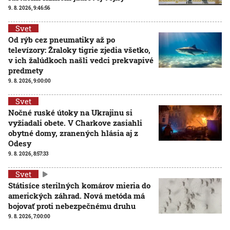
9. 8. 2026, 9:46:56
Svet
Od rýb cez pneumatiky až po
televízory: Žraloky tigrie zjedia všetko,
v ich žalúdkoch našli vedci prekvapivé
predmety
9. 8. 2026, 9:00:00
Svet
Nočné ruské útoky na Ukrajinu si
vyžiadali obete. V Charkove zasiahli
obytné domy, zranených hlásia aj z
Odesy
9. 8. 2026, 8:57:33
Svet
Státisíce sterilných komárov mieria do
amerických záhrad. Nová metóda má
bojovať proti nebezpečnému druhu
9. 8. 2026, 7:00:00