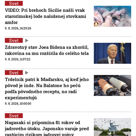
Svet
VIDEO: Pri brehoch Sicílie našli vrak
starorímskej lode naloženej stovkami
amfor
9. 8. 2026, 14:29:26
Svet
Zdravotný stav Joea Bidena sa zhoršil,
rakovina sa mu rozšírila do celého tela
9. 8. 2026, 11:07:22
Svet
Trdelník patrí k Maďarsku, aj keď jeho
pôvod je inde. Na Balatone ho pečú
podľa pôvodného receptu, no radi
experimentujú
9. 8. 2026, 10:00:00
Svet
Nagasaki si pripomína 81 rokov od
jadrového útoku. Japonsko varuje pred
rastúcim rizikom jadrovej vojny