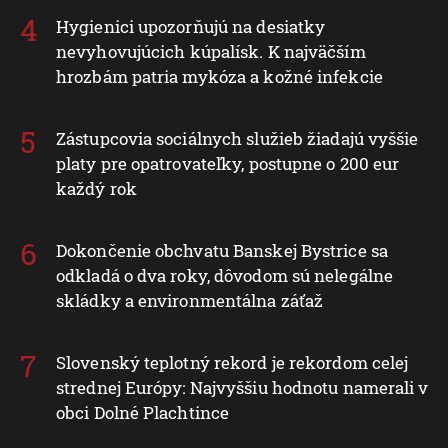
Hygienici upozorňujú na desiatky
nevyhovujúcich kúpalísk. K najväčším
hrozbám patria mykóza a kožné infekcie
Zástupcovia sociálnych služieb žiadajú vyššie
platy pre opatrovateľky, postupne o 200 eur
každý rok
Dokončenie obchvatu Banskej Bystrice sa
odkladá o dva roky, dôvodom sú nelegálne
skládky a environmentálna záťaž
Slovenský teplotný rekord je rekordom celej
strednej Európy: Najvyššiu hodnotu namerali v
obci Dolné Plachtince