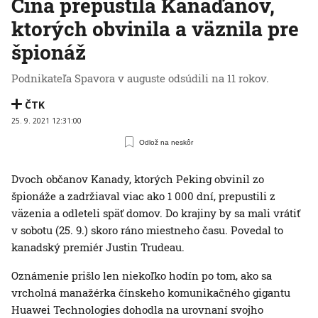
Čína prepustila Kanaďanov,
ktorých obvinila a väznila pre
špionáž
Podnikateľa Spavora v auguste odsúdili na 11 rokov.
ČTK
25. 9. 2021 12:31:00
Odlož na neskôr
Dvoch občanov Kanady, ktorých Peking obvinil zo
špionáže a zadržiaval viac ako 1 000 dní, prepustili z
väzenia a odleteli späť domov. Do krajiny by sa mali vrátiť
v sobotu (25. 9.) skoro ráno miestneho času. Povedal to
kanadský premiér Justin Trudeau.
Oznámenie prišlo len niekoľko hodín po tom, ako sa
vrcholná manažérka čínskeho komunikačného gigantu
Huawei Technologies dohodla na urovnaní svojho