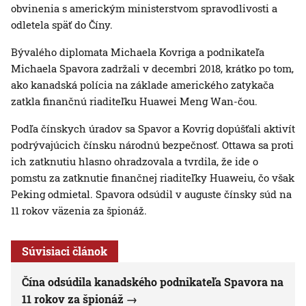
obvinenia s americkým ministerstvom spravodlivosti a
odletela späť do Číny.
Bývalého diplomata Michaela Kovriga a podnikateľa
Michaela Spavora zadržali v decembri 2018, krátko po tom,
ako kanadská polícia na základe amerického zatykača
zatkla finančnú riaditeľku Huawei Meng Wan-čou.
Podľa čínskych úradov sa Spavor a Kovrig dopúšťali aktivít
podrývajúcich čínsku národnú bezpečnosť. Ottawa sa proti
ich zatknutiu hlasno ohradzovala a tvrdila, že ide o
pomstu za zatknutie finančnej riaditeľky Huaweiu, čo však
Peking odmietal. Spavora odsúdil v auguste čínsky súd na
11 rokov väzenia za špionáž.
Súvisiaci článok
Čína odsúdila kanadského podnikateľa Spavora na
11 rokov za špionáž