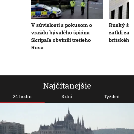
V súvislosti s pokusom o
Ruský šp
vraždu bývalého špióna
zatkli za
Skripaľa obvinili tretieho
britského
Rusa
Najčítanejšie
24 hodín
3 dni
Týždeň