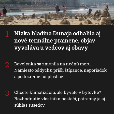
Nízka hladina Dunaja odhalila aj
nové termálne pramene, objav
vyvoláva u vedcov aj obavy
Dovolenka sa zmenila na nočnú moru.
Namiesto oddychu prišli štípance, neporiadok
a podozrenie na ploštice
Chcete klimatizáciu, ale bývate v bytovke?
Rozhodnutie vlastníka nestačí, potrebný je aj
súhlas susedov