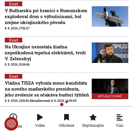
Svet
V Bulharsku pri hranici s Rumunskom
explodoval dron s výbušninami, bol
zrejme ukrajinského pôvodu
8. 8. 2026, 17:52:27
Svet
Na Ukrajine nezostala žiadna
nepoškodená tepelná elektráreň, tvrdí
V. Zelenskyj
8. 8. 2026, 15:34:46
Svet
Vládna TISZA vybrala meno kandidáta
na nového maďarského prezidenta,
jeho zvolenie sa očakáva budúci týždeň
AKTUALIZOVANÉ
8. 8. 2026, 13:51:54
Aktualizované:
8. 8. 2026, 14:49:00
Viac
Videá
Odložené
Najčítanejšie
Po minúte