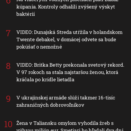
kúpania. Kontroly odhalili zvýšený výskyt
baktérií
VIDEO: Dunajská Streda utŕžila v holandskom
Twente debakel, v domácej odvete sa bude
pokúšať o nemožné
VIDEO: Britka Betty prekonala svetový rekord.
V 97 rokoch sa stala najstaršou ženou, ktorá
kráčala po krídle lietadla
V ukrajinskej armáde slúži takmer 16-tisíc
zahraničných dobrovoľníkov
Žena v Taliansku omylom vyhodila žreb s
výhrou milión eur. Smetiari ho hľadali dva dni