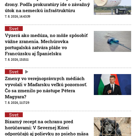
drony. Podľa prokuratúry ide o závažný
útok na nemeckú infraštruktúru
7. 8. 2026, 14:43:39
Svet
Vyzerá ako medúza, no môže spôsobiť
vážne zranenia. Mechúrovka
portugalská zatvára pláže vo
Francúzsku aj Španielsku
7. 8. 2026, 13:15:11
Svet
Zmeny vo verejnoprávnych médiách
vyvolali v Maďarsku veľkú pozornosť.
Čo sa zmenilo po nástupe Pétera
Magyara?
7. 8. 2026, 11:17:29
Svet
Bizarný recept na ochranu pred
horúčavami: V Severnej Kórei
odporúčajú aj polievku zo psieho mäsa