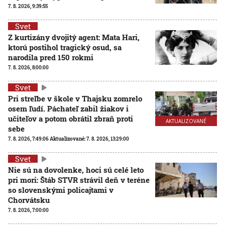
7. 8. 2026, 9:39:55
Svet
Z kurtizány dvojitý agent: Mata Hari,
ktorú postihol tragický osud, sa
narodila pred 150 rokmi
7. 8. 2026, 8:00:00
Svet
Pri streľbe v škole v Thajsku zomrelo
osem ľudí. Páchateľ zabil žiakov i
učiteľov a potom obrátil zbraň proti
AKTUALIZOVANÉ
sebe
7. 8. 2026, 7:49:06
Aktualizované:
7. 8. 2026, 13:29:00
Svet
Nie sú na dovolenke, hoci sú celé leto
pri mori: Štáb STVR strávil deň v teréne
so slovenskými policajtami v
Chorvátsku
7. 8. 2026, 7:00:00