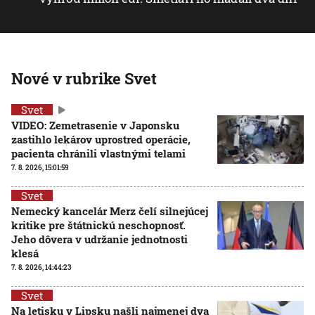
Nové v rubrike Svet
Svet
VIDEO: Zemetrasenie v Japonsku
zastihlo lekárov uprostred operácie,
pacienta chránili vlastnými telami
7. 8. 2026, 15:01:59
Svet
Nemecký kancelár Merz čelí silnejúcej
kritike pre štátnickú neschopnosť.
Jeho dôvera v udržanie jednotnosti
klesá
7. 8. 2026, 14:44:23
Svet
Na letisku v Lipsku našli najmenej dva