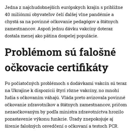
Jedna z najchudobnejších európskych krajín s približne
40 miliónmi obyvateľov čelí ďalšej vlne pandémie a
chystá sa na povinné očkovanie pedagógov a štátnych
zamestnancov. Aspoň jednu dávku vakcíny doteraz
dostala menej ako pätina dospelej populácie.
Problémom sú falošné
očkovacie certifikáty
Po počiatočných problémoch s dodávkami vakcín sú teraz
na Ukrajine k dispozícii štyri rôzne vakcíny, no mnohí
ľudia s očkovaním váhajú. Vláda preto avizovala povinné
očkovanie zdravotníkov a štátnych zamestnancov, pričom
nezaočkovaným by podľa ministra zdravotníctva hrozilo
pozastavenie výkonu funkcie. Úrady znepokojuje aj
šírenie falošných osvedčení o očkovaní a testoch PCR.