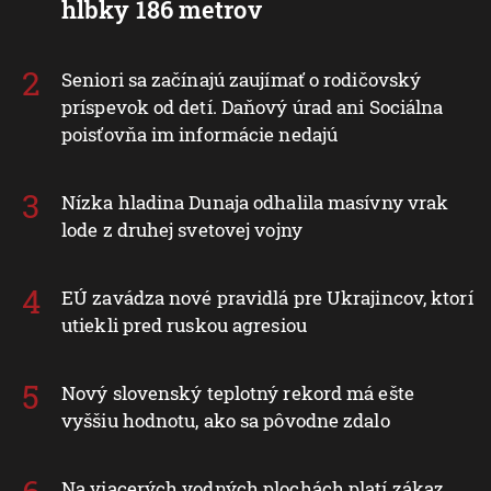
hĺbky 186 metrov
Seniori sa začínajú zaujímať o rodičovský
príspevok od detí. Daňový úrad ani Sociálna
poisťovňa im informácie nedajú
Nízka hladina Dunaja odhalila masívny vrak
lode z druhej svetovej vojny
EÚ zavádza nové pravidlá pre Ukrajincov, ktorí
utiekli pred ruskou agresiou
Nový slovenský teplotný rekord má ešte
vyššiu hodnotu, ako sa pôvodne zdalo
Na viacerých vodných plochách platí zákaz