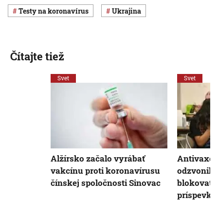
testy na koronavírus
Ukrajina
Čítajte tiež
Svet
Svet
Alžírsko začalo vyrábať
Antivaxe
vakcínu proti koronavírusu
odzvonilo.
čínskej spoločnosti Sinovac
blokovať 
príspevky