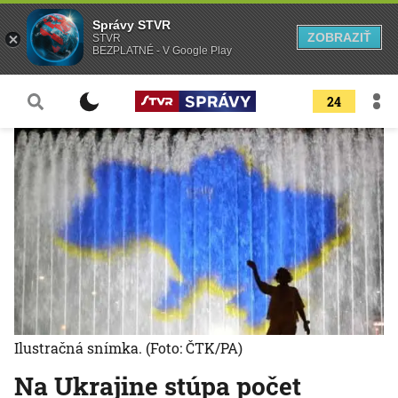
Správy STVR
ZOBRAZIŤ
STVR
BEZPLATNÉ - V Google Play
24
Ilustračná snímka.
(Foto: ČTK/PA)
Na Ukrajine stúpa počet