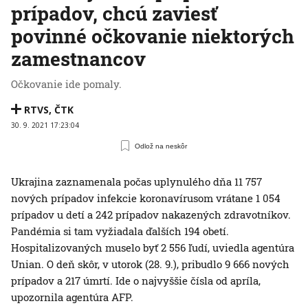
prípadov, chcú zaviesť
povinné očkovanie niektorých
zamestnancov
Očkovanie ide pomaly.
RTVS
,
ČTK
30. 9. 2021 17:23:04
Odlož na neskôr
Ukrajina zaznamenala počas uplynulého dňa 11 757
nových prípadov infekcie koronavírusom vrátane 1 054
prípadov u detí a 242 prípadov nakazených zdravotníkov.
Pandémia si tam vyžiadala ďalších 194 obetí.
Hospitalizovaných muselo byť 2 556 ľudí, uviedla agentúra
Unian. O deň skôr, v utorok (28. 9.), pribudlo 9 666 nových
prípadov a 217 úmrtí. Ide o najvyššie čísla od apríla,
upozornila agentúra AFP.