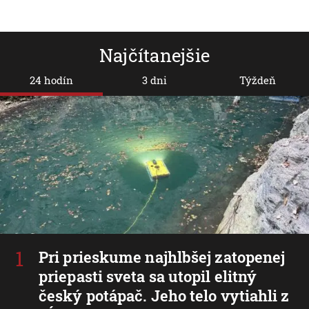
Najčítanejšie
24 hodín
3 dni
Týždeň
Pri prieskume najhlbšej zatopenej
priepasti sveta sa utopil elitný
český potápač. Jeho telo vytiahli z