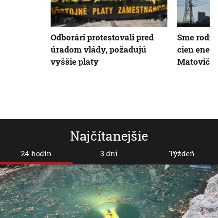
Odborári protestovali pred
Sme rodina
úradom vlády, požadujú
cien ener
vyššie platy
Matovič 
Najčítanejšie
24 hodín
3 dni
Týždeň