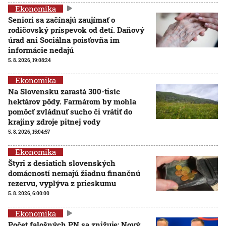
Ekonomika
Seniori sa začínajú zaujímať o
rodičovský príspevok od detí. Daňový
úrad ani Sociálna poisťovňa im
informácie nedajú
5. 8. 2026, 19:08:24
Ekonomika
Na Slovensku zarastá 300-tisíc
hektárov pôdy. Farmárom by mohla
pomôcť zvládnuť sucho či vrátiť do
krajiny zdroje pitnej vody
5. 8. 2026, 15:04:57
Ekonomika
Štyri z desiatich slovenských
domácností nemajú žiadnu finančnú
rezervu, vyplýva z prieskumu
5. 8. 2026, 6:00:00
Ekonomika
Počet falošných PN sa znižuje: Nový