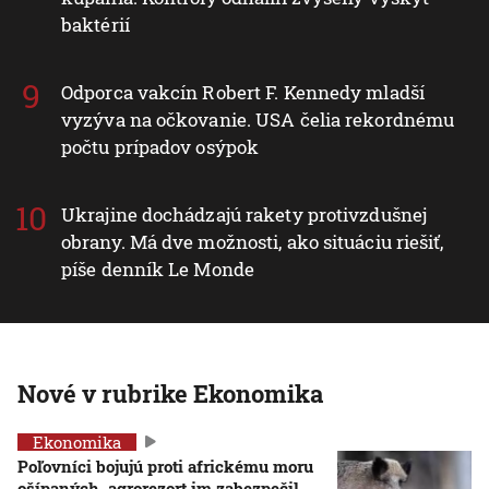
baktérií
Odporca vakcín Robert F. Kennedy mladší
vyzýva na očkovanie. USA čelia rekordnému
počtu prípadov osýpok
Ukrajine dochádzajú rakety protivzdušnej
obrany. Má dve možnosti, ako situáciu riešiť,
píše denník Le Monde
Nové v rubrike Ekonomika
Ekonomika
Poľovníci bojujú proti africkému moru
ošípaných, agrorezort im zabezpečil