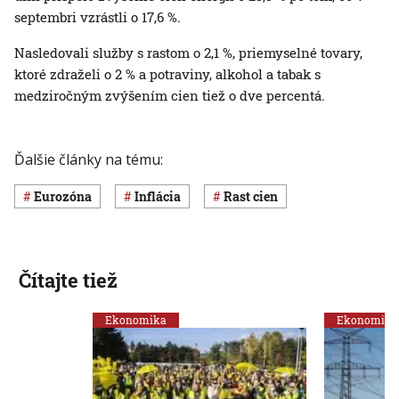
septembri vzrástli o 17,6 %.
Nasledovali služby s rastom o 2,1 %, priemyselné tovary,
ktoré zdraželi o 2 % a potraviny, alkohol a tabak s
medziročným zvýšením cien tiež o dve percentá.
Ďalšie články na tému:
eurozóna
inflácia
rast cien
Čítajte tiež
Ekonomika
Ekonomika