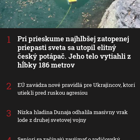
Pri prieskume najhlbšej zatopenej
priepasti sveta sa utopil elitný
český potápač. Jeho telo vytiahli z
hĺbky 186 metrov
EÚ zavádza nové pravidlá pre Ukrajincov, ktorí
utiekli pred ruskou agresiou
Nízka hladina Dunaja odhalila masívny vrak
lode z druhej svetovej vojny
Seniori sa začínajú zaujímať o rodičovský