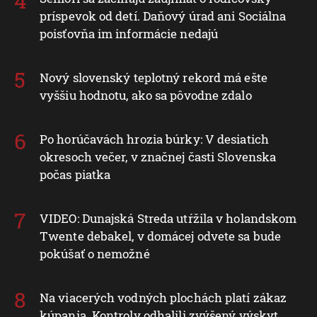
príspevok od detí. Daňový úrad ani Sociálna
poisťovňa im informácie nedajú
Nový slovenský teplotný rekord má ešte
vyššiu hodnotu, ako sa pôvodne zdalo
Po horúčavách hrozia búrky: V desiatich
okresoch večer, v značnej časti Slovenska
počas piatka
VIDEO: Dunajská Streda utŕžila v holandskom
Twente debakel, v domácej odvete sa bude
pokúšať o nemožné
Na viacerých vodných plochách platí zákaz
kúpania. Kontroly odhalili zvýšený výskyt