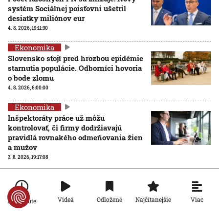
systém Sociálnej poisťovni ušetril
desiatky miliónov eur
4. 8. 2026, 19:11:30
Ekonomika
Slovensko stojí pred hrozbou epidémie
starnutia populácie. Odborníci hovoria
o bode zlomu
4. 8. 2026, 6:00:00
Ekonomika
Inšpektoráty práce už môžu
kontrolovať, či firmy dodržiavajú
pravidlá rovnakého odmeňovania žien
a mužov
3. 8. 2026, 19:17:08
Ekonomika
Problémový horský priechod Soroška
sa zatiaľ nezmení: Tunel je v
Viac
Videá
Odložené
Najčítanejšie
Po minúte
nedohľadne a rozšírenie cesty viazne
na financiách