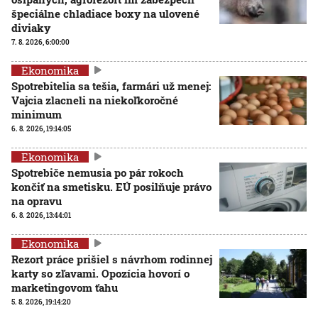
špeciálne chladiace boxy na ulovené
diviaky
7. 8. 2026, 6:00:00
Ekonomika
Spotrebitelia sa tešia, farmári už menej:
Vajcia zlacneli na niekoľkoročné
minimum
6. 8. 2026, 19:14:05
Ekonomika
Spotrebiče nemusia po pár rokoch
končiť na smetisku. EÚ posilňuje právo
na opravu
6. 8. 2026, 13:44:01
Ekonomika
Rezort práce prišiel s návrhom rodinnej
karty so zľavami. Opozícia hovorí o
marketingovom ťahu
5. 8. 2026, 19:14:20