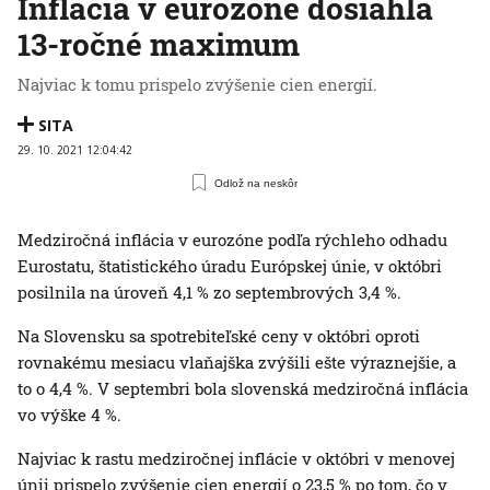
Inflácia v eurozóne dosiahla
13-ročné maximum
Najviac k tomu prispelo zvýšenie cien energií.
SITA
29. 10. 2021 12:04:42
Odlož na neskôr
Medziročná inflácia v eurozóne podľa rýchleho odhadu
Eurostatu, štatistického úradu Európskej únie, v októbri
posilnila na úroveň 4,1 % zo septembrových 3,4 %.
Na Slovensku sa spotrebiteľské ceny v októbri oproti
rovnakému mesiacu vlaňajška zvýšili ešte výraznejšie, a
to o 4,4 %. V septembri bola slovenská medziročná inflácia
vo výške 4 %.
Najviac k rastu medziročnej inflácie v októbri v menovej
únii prispelo zvýšenie cien energií o 23,5 % po tom, čo v