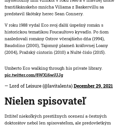
mysteriózny film vznikol v roku 1986 a v hlavnej úlohe
františkánskeho mnícha Viliama z Baskervillu sa
predstavil škótsky herec Sean Connery.
V roku 1988 vydal Eco svoj ďalší úspešný román s
historickou tematikou Foucaultovo kyvadlo. Po ňom
nasledovali romány Ostrov včerajšieho dňa (1994),
Baudolino (2000), Tajomný plameň kráľovnej Loany
(2004), Pražský cintorín (2010) a Nulté číslo (2015).
Umberto Eco walking through his private library.
pic.twitter.com/8WXi6wiUJg
— Lord of Leisure (@lavitalenta)
December 29, 2021
Nielen spisovateľ
Držiteľ niekoľkých prestížnych ocenení a čestných
doktorátov nebol len spisovateľom, ale predovšetkým