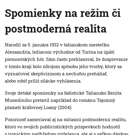
Spomienky na režim či
postmoderná realita
Narodil sa 5. januára 1932 v talianskom mestečku
Alessandria, ležiacom východne od Turína na úpätí
piemontských hôr. Sám často prehlasoval, že dospievanie
v tomto kraji bolo zdrojom spôsobu jeho tvorby, ktorý sa
vyznačoval skepticizmom a nechuťou preháňať,
alebo robiť príliš silácke vyhlásenia.
Svoje detské spomienky na fašistické Taliansko Benita
Mussoliniho pretavil napríklad do románu Tajomný
plameň kráľovnej Loany (2004).
Pozornosť zameriaval aj na súčasnú postmodernú realitu,
ktorú vo svojich publicistických príspevkoch hodnotil
s ironickým nadhľadom vzdelanca, ale aj s veľkou dávkou