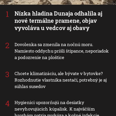
Nízka hladina Dunaja odhalila aj
nové termálne pramene, objav
vyvoláva u vedcov aj obavy
Dovolenka sa zmenila na nočnú moru.
Namiesto oddychu prišli štípance, neporiadok
a podozrenie na ploštice
Chcete klimatizáciu, ale bývate v bytovke?
Rozhodnutie vlastníka nestačí, potrebný je aj
súhlas susedov
Hygienici upozorňujú na desiatky
nevyhovujúcich kúpalísk. K najväčším
hrozbám patria mykóza a kožné infekcie