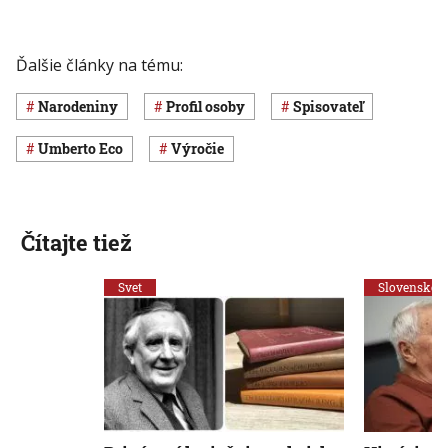
Ďalšie články na tému:
narodeniny
profil osoby
spisovateľ
Umberto Eco
výročie
Čítajte tiež
Svet
Slovensko