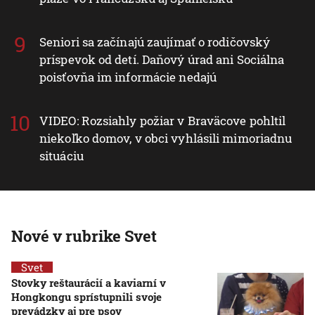
Seniori sa začínajú zaujímať o rodičovský
príspevok od detí. Daňový úrad ani Sociálna
poisťovňa im informácie nedajú
VIDEO: Rozsiahly požiar v Braväcove pohltil
niekoľko domov, v obci vyhlásili mimoriadnu
situáciu
Nové v rubrike Svet
Svet
Stovky reštaurácií a kaviarní v
Hongkongu sprístupnili svoje
prevádzky aj pre psov