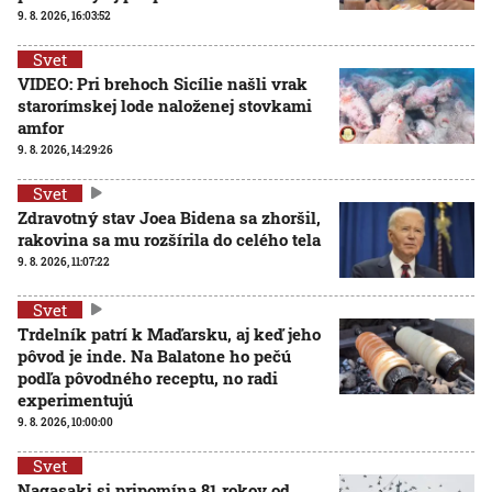
9. 8. 2026, 16:03:52
Svet
VIDEO: Pri brehoch Sicílie našli vrak
starorímskej lode naloženej stovkami
amfor
9. 8. 2026, 14:29:26
Svet
Zdravotný stav Joea Bidena sa zhoršil,
rakovina sa mu rozšírila do celého tela
9. 8. 2026, 11:07:22
Svet
Trdelník patrí k Maďarsku, aj keď jeho
pôvod je inde. Na Balatone ho pečú
podľa pôvodného receptu, no radi
experimentujú
9. 8. 2026, 10:00:00
Svet
Nagasaki si pripomína 81 rokov od