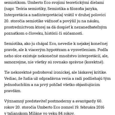
semiotikom. Umberto Eco svojimi teoretickými dielami
(napr. Teória semiotiky, Semiotika a filozofia jazyka,
Interpretácia a nadinterpretácia) vrátil v druhej polovici
20. storočia semiotike vážnosť a povýšil ju na náuku,
prostredníctvom ktorej sa dá dospieť k nezanedbateľným
poznatkom o človeku, histórii či súčasnosti.
Semiotika, ako ju chápal Eco, nevedie k nejakej konečnej
pravde, ale k viacerým hypotézam a vysvetleniam. Podľa
neho síce existuje nekonečné množstvo interpretácií, ale,
samozrejme, nie všetky sú rovnako správne (korektné).
Tie nekorektné podroboval ironickej, ale láskavej kritike.
Vediac, že ľudia už odpradávna veria a radi podliehajú tým
jednoduchším a na prvý pohľad všetko objasňujúcim
pravdám.
Významný predstaviteľ postmoderny a avantgardy 60.
rokov 20. storočia Umberto Eco zomrel 19. februára 2016
v talianskom Miláne vo veku 84 rokov.