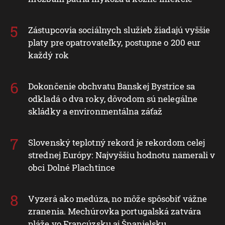
Zástupcovia sociálnych služieb žiadajú vyššie
platy pre opatrovateľky, postupne o 200 eur
každý rok
Dokončenie obchvatu Banskej Bystrice sa
odkladá o dva roky, dôvodom sú nelegálne
skládky a environmentálna záťaž
Slovenský teplotný rekord je rekordom celej
strednej Európy: Najvyššiu hodnotu namerali v
obci Dolné Plachtince
Vyzerá ako medúza, no môže spôsobiť vážne
zranenia. Mechúrovka portugalská zatvára
pláže vo Francúzsku aj Španielsku