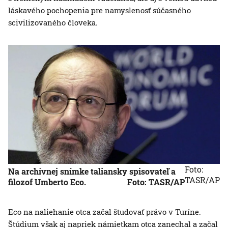
láskavého pochopenia pre namyslenosť súčasného
scivilizovaného človeka.
Foto:
Na archívnej snímke taliansky spisovateľ a
TASR/AP
filozof Umberto Eco.
Foto: TASR/AP
Eco na naliehanie otca začal študovať právo v Turíne.
Štúdium však aj napriek námietkam otca zanechal a začal