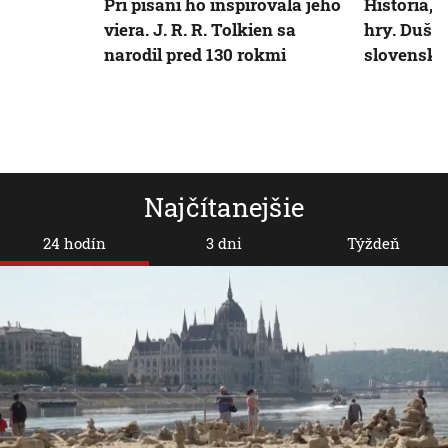
Pri písaní ho inšpirovala jeho
História, 
viera. J. R. R. Tolkien sa
hry. Dušan
narodil pred 130 rokmi
slovenský
Najčítanejšie
24 hodín
3 dni
Týždeň