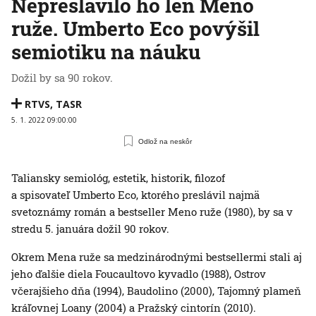
Nepreslávilo ho len Meno
ruže. Umberto Eco povýšil
semiotiku na náuku
Dožil by sa 90 rokov.
RTVS
,
TASR
5. 1. 2022 09:00:00
Odlož na neskôr
Taliansky semiológ, estetik, historik, filozof
a spisovateľ Umberto Eco, ktorého preslávil najmä
svetoznámy román a bestseller Meno ruže (1980), by sa v
stredu 5. januára dožil 90 rokov.
Okrem Mena ruže sa medzinárodnými bestsellermi stali aj
jeho ďalšie diela Foucaultovo kyvadlo (1988), Ostrov
včerajšieho dňa (1994), Baudolino (2000), Tajomný plameň
kráľovnej Loany (2004) a Pražský cintorín (2010).