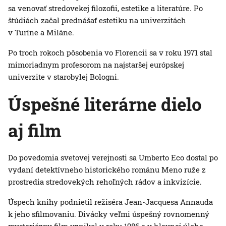
sa venovať stredovekej filozofii, estetike a literatúre. Po
štúdiách začal prednášať estetiku na univerzitách
v Turíne a Miláne.
Po troch rokoch pôsobenia vo Florencii sa v roku 1971 stal
mimoriadnym profesorom na najstaršej európskej
univerzite v starobylej Bologni.
Úspešné literárne dielo
aj film
Do povedomia svetovej verejnosti sa Umberto Eco dostal po
vydaní detektívneho historického románu Meno ruže z
prostredia stredovekých rehoľných rádov a inkvizície.
Úspech knihy podnietil režiséra Jean-Jacquesa Annauda
k jeho sfilmovaniu. Divácky veľmi úspešný rovnomenný