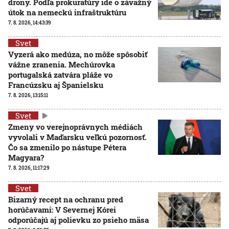
drony. Podľa prokuratúry ide o závažný
útok na nemeckú infraštruktúru
7. 8. 2026, 14:43:39
Svet
Vyzerá ako medúza, no môže spôsobiť
vážne zranenia. Mechúrovka
portugalská zatvára pláže vo
Francúzsku aj Španielsku
7. 8. 2026, 13:15:11
Svet
Zmeny vo verejnoprávnych médiách
vyvolali v Maďarsku veľkú pozornosť.
Čo sa zmenilo po nástupe Pétera
Magyara?
7. 8. 2026, 11:17:29
Svet
Bizarný recept na ochranu pred
horúčavami: V Severnej Kórei
odporúčajú aj polievku zo psieho mäsa