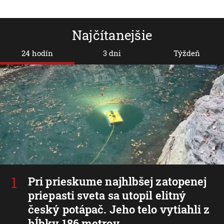
Najčítanejšie
24 hodín
3 dni
Týždeň
Pri prieskume najhlbšej zatopenej
priepasti sveta sa utopil elitný
český potápač. Jeho telo vytiahli z
hĺbky 186 metrov