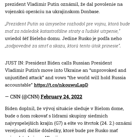
prezident Vladimir Putin oznámil, že dal povolenie na
vojenskú operáciu na ukrajinskom Donbase.
„Prezident Putin sa úmyselne rozhodol pre vojnu, ktorá bude
mať za následok katastrofálne straty a ľudské utrpenie,“
uviedol šéf Bieleho domu. Jedine Rusko je podľa neho
„zodpovedné za smrť a skazu, ktorú tento útok prinesie“
.
JUST IN: President Biden calls Russian President
Vladimir Putin’s move into Ukraine an “unprovoked and
unjustified attack” and vows “the world will hold Russia
accountable”
https://t.co/nkouwuLapD
— CNN (@CNN)
February 24, 2022
Biden doplnil, že vývoj situácie sleduje v Bielom dome,
bude o ňom rokovať s lídrami skupiny siedmich
najvyspelejších krajín (G7) a ešte vo štvrtok (24. 2.) oznámi
verejnosti ďalšie dôsledky, ktoré bude pre Rusko mať