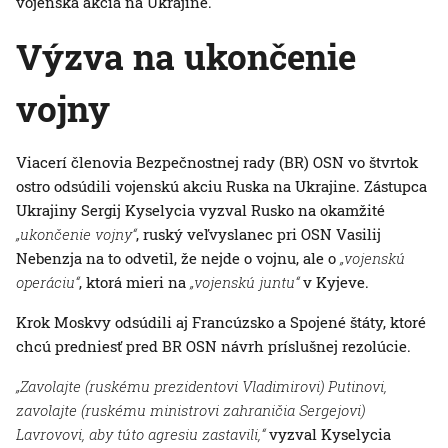
vojenská akcia na Ukrajine.
Výzva na ukončenie
vojny
Viacerí členovia Bezpečnostnej rady (BR) OSN vo štvrtok
ostro odsúdili vojenskú akciu Ruska na Ukrajine. Zástupca
Ukrajiny Sergij Kyselycia vyzval Rusko na okamžité
„ukončenie vojny“
, ruský veľvyslanec pri OSN Vasilij
Nebenzja na to odvetil, že nejde o vojnu, ale o
„vojenskú
operáciu“
, ktorá mieri na
„vojenskú juntu“
v Kyjeve.
Krok Moskvy odsúdili aj Francúzsko a Spojené štáty, ktoré
chcú predniesť pred BR OSN návrh príslušnej rezolúcie.
„Zavolajte (ruskému prezidentovi Vladimirovi) Putinovi,
zavolajte (ruskému ministrovi zahraničia Sergejovi)
Lavrovovi, aby túto agresiu zastavili,“
vyzval Kyselycia