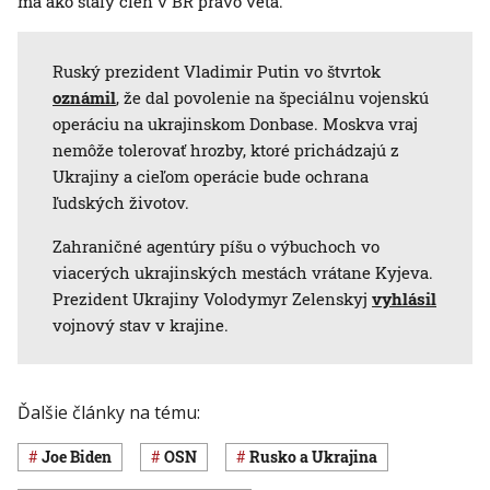
má ako stály člen v BR právo veta.
Ruský prezident Vladimir Putin vo štvrtok
oznámil
, že dal povolenie na špeciálnu vojenskú
operáciu na ukrajinskom Donbase. Moskva vraj
nemôže tolerovať hrozby, ktoré prichádzajú z
Ukrajiny a cieľom operácie bude ochrana
ľudských životov.
Zahraničné agentúry píšu o výbuchoch vo
viacerých ukrajinských mestách vrátane Kyjeva.
Prezident Ukrajiny Volodymyr Zelenskyj
vyhlásil
vojnový stav v krajine.
Ďalšie články na tému:
Joe Biden
OSN
Rusko a Ukrajina