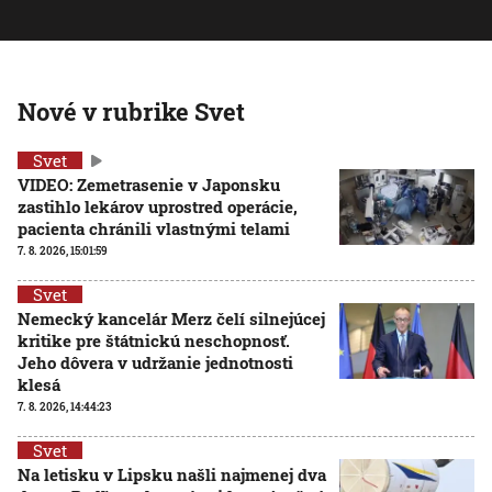
Nové v rubrike Svet
Svet
VIDEO: Zemetrasenie v Japonsku
zastihlo lekárov uprostred operácie,
pacienta chránili vlastnými telami
7. 8. 2026, 15:01:59
Svet
Nemecký kancelár Merz čelí silnejúcej
kritike pre štátnickú neschopnosť.
Jeho dôvera v udržanie jednotnosti
klesá
7. 8. 2026, 14:44:23
Svet
Na letisku v Lipsku našli najmenej dva