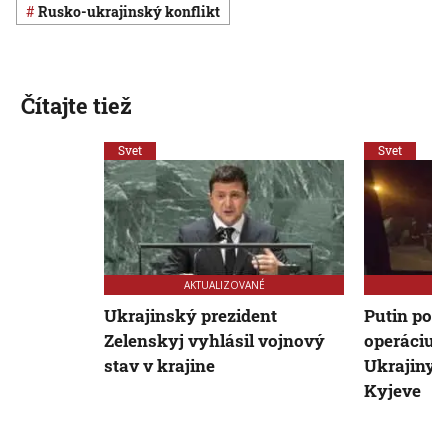
rusko-ukrajinský konflikt
Čítajte tiež
Svet
Svet
AKTUALIZOVANÉ
Ukrajinský prezident
Putin povo
Zelenskyj vyhlásil vojnový
operáciu 
stav v krajine
Ukrajiny, 
Kyjeve