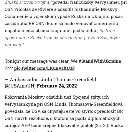
„Rusko si zvolilo vojnu,“
povedal francúzsky veľvyslanec pri
OSN Nicolas de Rivière a odsúdil rozhodnutie Moskvy.
Oznámenie o vojenskom vpáde Ruska na Ukrajinu počas
zasadnutia BR OSN, ktoré sa malo venovať zmierneniu
napätia medzi oboma krajinami, podľa neho
„ilustruje
opovrhnutie Ruska k medzinárodnému právu a Spojeným
národom“
.
Tonight our message was clear. We
#StandWithUkraine
????
pic.twitter.com/LKunv1XU3F
— Ambassador Linda Thomas-Greenfield
(@USAmbUN)
February 24, 2022
Rokovania Moskvy odsúdili tiež Spojené štáty, ich
veľvyslankyňa pri OSN Linda Thomasová-Greenfieldová
povedala, že USA sa chystajú ešte vo štvrtok predložiť BR
OSN návrh rezolúcie, o ktorom sa podľa diplomatických
zdrojov AFP bude zrejme hlasovať v piatok (25. 2.). Rusko