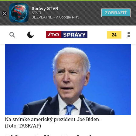
Správy STVR
ZOBRAZIŤ
STVR
BEZPLATNÉ - V Google Play
24
Na snímke americký prezident Joe Biden.
(Foto: TASR/AP)