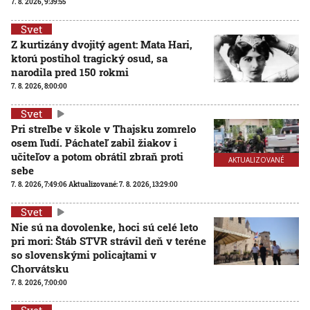
7. 8. 2026, 9:39:55
Svet
Z kurtizány dvojitý agent: Mata Hari,
ktorú postihol tragický osud, sa
narodila pred 150 rokmi
7. 8. 2026, 8:00:00
Svet
Pri streľbe v škole v Thajsku zomrelo
osem ľudí. Páchateľ zabil žiakov i
učiteľov a potom obrátil zbraň proti
AKTUALIZOVANÉ
sebe
7. 8. 2026, 7:49:06
Aktualizované:
7. 8. 2026, 13:29:00
Svet
Nie sú na dovolenke, hoci sú celé leto
pri mori: Štáb STVR strávil deň v teréne
so slovenskými policajtami v
Chorvátsku
7. 8. 2026, 7:00:00