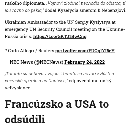
ruského diplomata.
„Vojnoví zločinci nechodia do očistca, tí
idú rovno do pekla,“
dodal Kyselycia smerom k Nebenzjovi.
Ukrainian Ambassador to the UN Sergiy Kyslytsya at
emergency UN Security Council meeting on the Ukraine-
Russia crisis.
https://t.co/GKTJ1BwCng
? Carlo Allegri / Reuters
pic.twitter.com/FUOglYI6eY
— NBC News (@NBCNews)
February 24, 2022
„Tomuto sa nehovorí vojna. Tomuto sa hovorí zvláštna
vojenská operácia na Donbase,“
odpovedal mu ruský
veľvyslanec.
Francúzsko a USA to
odsúdili