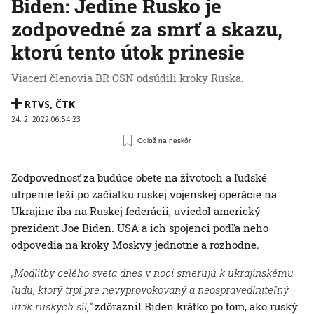
Biden: Jedine Rusko je
zodpovedné za smrť a skazu,
ktorú tento útok prinesie
Viacerí členovia BR OSN odsúdili kroky Ruska.
RTVS
,
ČTK
24. 2. 2022 06:54:23
Odlož na neskôr
Zodpovednosť za budúce obete na životoch a ľudské
utrpenie leží po začiatku ruskej vojenskej operácie na
Ukrajine iba na Ruskej federácii, uviedol americký
prezident Joe Biden. USA a ich spojenci podľa neho
odpovedia na kroky Moskvy jednotne a rozhodne.
„Modlitby celého sveta dnes v noci smerujú k ukrajinskému
ľudu, ktorý trpí pre nevyprovokovaný a neospravedlniteľný
útok ruských síl,“
zdôraznil Biden krátko po tom, ako ruský