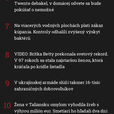
Twente debakel, v domácej odvete sa bude
pokúšať o nemožné
Na viacerých vodných plochách platí zákaz
kúpania. Kontroly odhalili zvýšený výskyt
baktérií
VIDEO: Britka Betty prekonala svetový rekord.
V 97 rokoch sa stala najstaršou ženou, ktorá
kráčala po krídle lietadla
V ukrajinskej armáde slúži takmer 16-tisíc
zahraničných dobrovoľníkov
Žena v Taliansku omylom vyhodila žreb s
výhrou milión eur. Smetiari ho hľadali dva dni