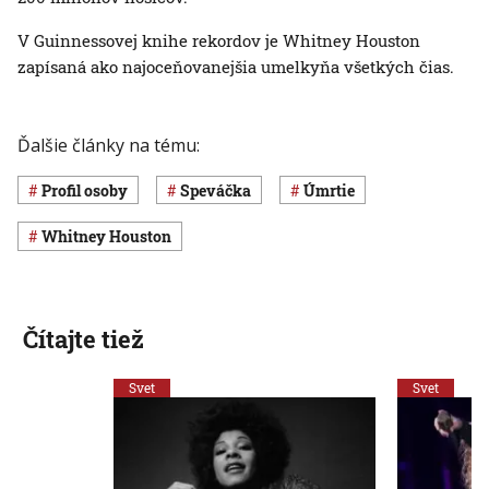
V Guinnessovej knihe rekordov je Whitney Houston
zapísaná ako najoceňovanejšia umelkyňa všetkých čias.
Ďalšie články na tému:
profil osoby
speváčka
úmrtie
Whitney Houston
Čítajte tiež
Svet
Svet