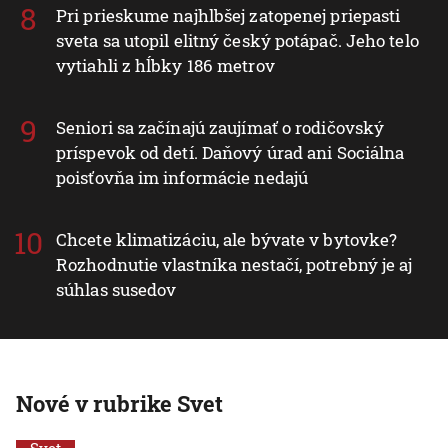
Pri prieskume najhlbšej zatopenej priepasti
sveta sa utopil elitný český potápač. Jeho telo
vytiahli z hĺbky 186 metrov
Seniori sa začínajú zaujímať o rodičovský
príspevok od detí. Daňový úrad ani Sociálna
poisťovňa im informácie nedajú
Chcete klimatizáciu, ale bývate v bytovke?
Rozhodnutie vlastníka nestačí, potrebný je aj
súhlas susedov
Nové v rubrike Svet
Svet