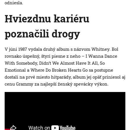
odniesla.
Hviezdnu kariéru
poznačili drogy
V júni 1987 vydala druhý album s názvom Whitney. Bol
rovnako úspešný, štyri piesne z neho – I Wanna Dance
With Somebody, Didn’t We Almost Have It All, So
Emotional a Where Do Broken Hearts Go sa postupne
dostali na prvé miesto hitparády, album jej opäť priniesol aj
cenu Grammy za najlepší ženský spevácky výkon.