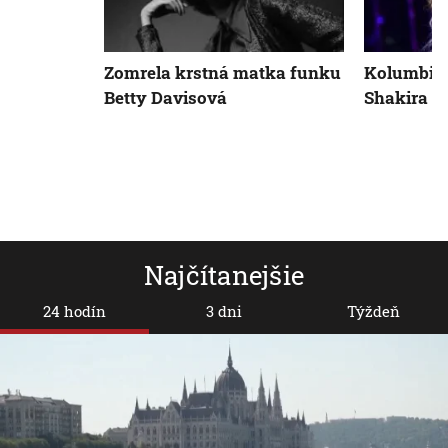
Zomrela krstná matka funku
Kolumbij
Betty Davisová
Shakira o
Najčítanejšie
24 hodín
3 dni
Týždeň