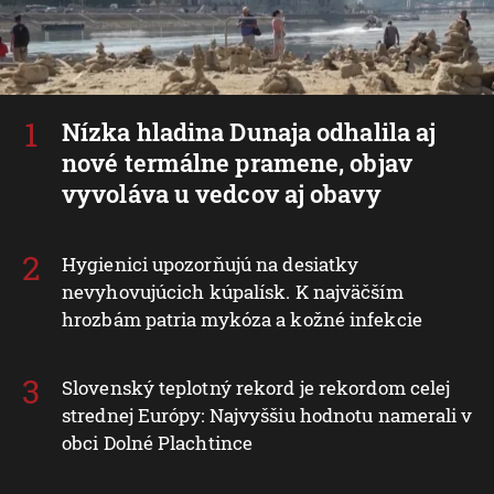
Nízka hladina Dunaja odhalila aj
nové termálne pramene, objav
vyvoláva u vedcov aj obavy
Hygienici upozorňujú na desiatky
nevyhovujúcich kúpalísk. K najväčším
hrozbám patria mykóza a kožné infekcie
Slovenský teplotný rekord je rekordom celej
strednej Európy: Najvyššiu hodnotu namerali v
obci Dolné Plachtince