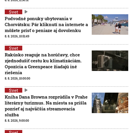
8. 8. 2026, 11:30:31
Svet
Podvodné ponuky ubytovania v
Chorvátsku: Pár kliknutí na internete a
môžete prísť o peniaze aj dovolenku
8. 8. 2026, 10:51:49
Svet
Rakúsko reaguje na horúčavy, chce
zjednodušiť cestu ku klimatizáciám.
Opozícia a Greenpeace žiadajú iné
riešenia
8. 8. 2026, 10:00:00
Svet
Kniha Dana Browna rozprúdila v Prahe
literárny turizmus. Na miesta sa prišla
pozrieť aj najväčšia streamovacia
služba
8. 8. 2026, 9:00:00
Svet