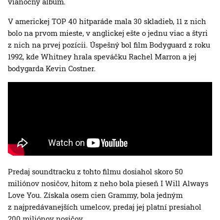
vianočný album.
V americkej TOP 40 hitparáde mala 30 skladieb, 11 z nich
bolo na prvom mieste, v anglickej ešte o jednu viac a štyri
z nich na prvej pozícii. Úspešný bol film Bodyguard z roku
1992, kde Whitney hrala speváčku Rachel Marron a jej
bodygarda Kevin Costner.
Predaj soundtracku z tohto filmu dosiahol skoro 50
miliónov nosičov, hitom z neho bola pieseň I Will Always
Love You. Získala osem cien Grammy, bola jedným
z najpredávanejších umelcov, predaj jej platní presiahol
200 miliónov nosičov.