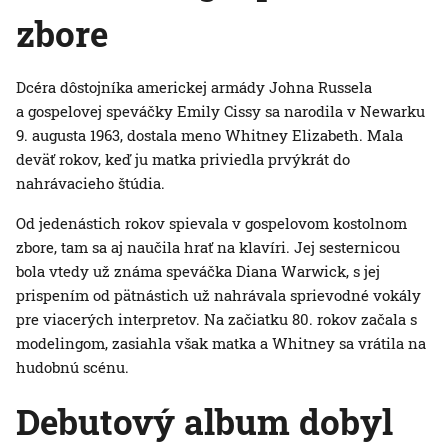
zbore
Dcéra dôstojníka americkej armády Johna Russela
a gospelovej speváčky Emily Cissy sa narodila v Newarku
9. augusta 1963, dostala meno Whitney Elizabeth. Mala
deväť rokov, keď ju matka priviedla prvýkrát do
nahrávacieho štúdia.
Od jedenástich rokov spievala v gospelovom kostolnom
zbore, tam sa aj naučila hrať na klavíri. Jej sesternicou
bola vtedy už známa speváčka Diana Warwick, s jej
prispením od pätnástich už nahrávala sprievodné vokály
pre viacerých interpretov. Na začiatku 80. rokov začala s
modelingom, zasiahla však matka a Whitney sa vrátila na
hudobnú scénu.
Debutový album dobyl