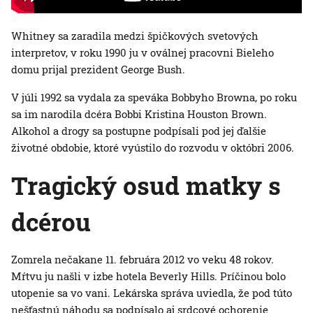
Whitney sa zaradila medzi špičkových svetových
interpretov, v roku 1990 ju v oválnej pracovni Bieleho
domu prijal prezident George Bush.
V júli 1992 sa vydala za speváka Bobbyho Browna, po roku
sa im narodila dcéra Bobbi Kristina Houston Brown.
Alkohol a drogy sa postupne podpísali pod jej ďalšie
životné obdobie, ktoré vyústilo do rozvodu v októbri 2006.
Tragický osud matky s
dcérou
Zomrela nečakane 11. februára 2012 vo veku 48 rokov.
Mŕtvu ju našli v izbe hotela Beverly Hills. Príčinou bolo
utopenie sa vo vani. Lekárska správa uviedla, že pod túto
nešťastnú náhodu sa podpísalo aj srdcové ochorenie