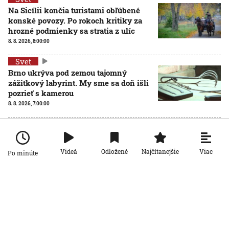
Na Sicílii končia turistami obľúbené
konské povozy. Po rokoch kritiky za
hrozné podmienky sa stratia z ulíc
8. 8. 2026, 8:00:00
Svet
Brno ukrýva pod zemou tajomný
zážitkový labyrint. My sme sa doň išli
pozrieť s kamerou
8. 8. 2026, 7:00:00
Svet
VIDEO: Zemetrasenie v Japonsku
zastihlo lekárov uprostred operácie,
Viac
Videá
Odložené
Najčítanejšie
Po minúte
pacienta chránili vlastnými telami
7. 8. 2026, 15:01:59
Svet
Nemecký kancelár Merz čelí silnejúcej
kritike pre štátnickú neschopnosť.
Jeho dôvera v udržanie jednotnosti
klesá