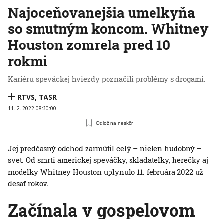
Najoceňovanejšia umelkyňa
so smutným koncom. Whitney
Houston zomrela pred 10
rokmi
Kariéru speváckej hviezdy poznačili problémy s drogami.
RTVS
,
TASR
11. 2. 2022 08:30:00
Odlož na neskôr
Jej predčasný odchod zarmútil celý – nielen hudobný –
svet. Od smrti americkej speváčky, skladateľky, herečky aj
modelky Whitney Houston uplynulo 11. februára 2022 už
desať rokov.
Začínala v gospelovom