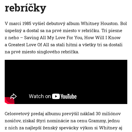
rebríčky
V marci 1985 vyšiel debutový album Whitney Houston. Bol
úspešný a dostal sa na prvé miesto v rebríčku. Tri piesne
z neho – Saving All My Love For You, How Will I Know
a Greatest Love Of All sa stali hitmi a všetky tri sa dostali
na prvé miesto singlového rebríčka.
Celosvetový predaj albumu prevýšil náklad 30 miliónov
nosičov, získal štyri nominácie na cenu Grammy, jednu
z nich za najlepší ženský spevácky výkon si Whitney aj