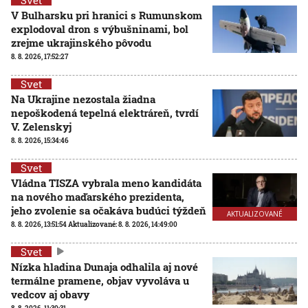
V Bulharsku pri hranici s Rumunskom
explodoval dron s výbušninami, bol
zrejme ukrajinského pôvodu
8. 8. 2026, 17:52:27
Svet
Na Ukrajine nezostala žiadna
nepoškodená tepelná elektráreň, tvrdí
V. Zelenskyj
8. 8. 2026, 15:34:46
Svet
Vládna TISZA vybrala meno kandidáta
na nového maďarského prezidenta,
jeho zvolenie sa očakáva budúci týždeň
AKTUALIZOVANÉ
8. 8. 2026, 13:51:54
Aktualizované:
8. 8. 2026, 14:49:00
Svet
Nízka hladina Dunaja odhalila aj nové
termálne pramene, objav vyvoláva u
vedcov aj obavy