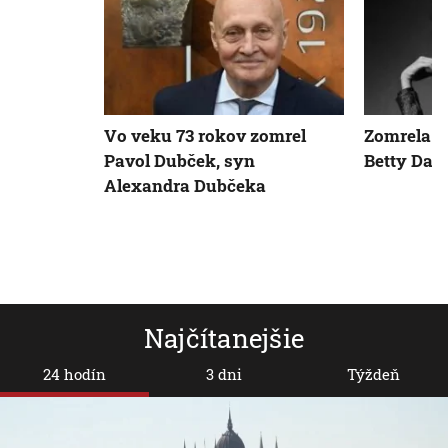
Vo veku 73 rokov zomrel
Zomrela k
Pavol Dubček, syn
Betty Dav
Alexandra Dubčeka
Najčítanejšie
24 hodín
3 dni
Týždeň