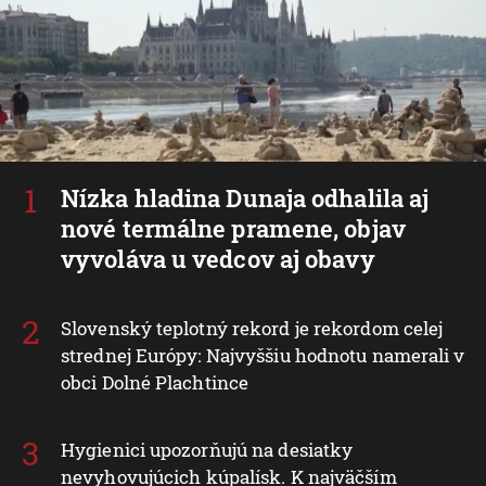
Nízka hladina Dunaja odhalila aj
nové termálne pramene, objav
vyvoláva u vedcov aj obavy
Slovenský teplotný rekord je rekordom celej
strednej Európy: Najvyššiu hodnotu namerali v
obci Dolné Plachtince
Hygienici upozorňujú na desiatky
nevyhovujúcich kúpalísk. K najväčším