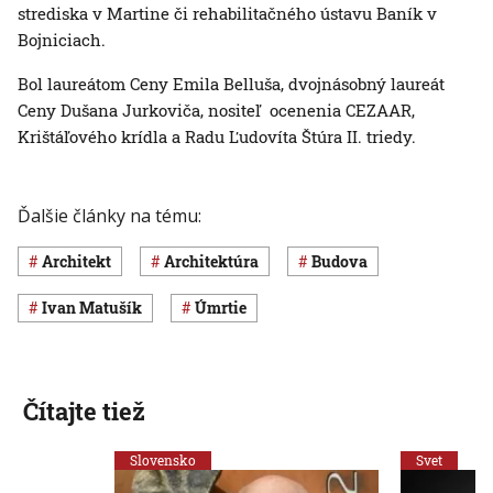
strediska v Martine či rehabilitačného ústavu Baník v
Bojniciach.
Bol laureátom Ceny Emila Belluša, dvojnásobný laureát
Ceny Dušana Jurkoviča, nositeľ ocenenia CEZAAR,
Krištáľového krídla a Radu Ľudovíta Štúra II. triedy.
Ďalšie články na tému:
architekt
architektúra
budova
Ivan Matušík
úmrtie
Čítajte tiež
Slovensko
Svet