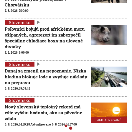
Chorvátsku
7. 8. 2026, 7:00:00
Slovensko
Poľovníci bojujú proti africkému moru
ošípaných, agrorezort im zabezpečil
špeciálne chladiace boxy na ulovené
diviaky
7. 8. 2026, 6:00:00
Slovensko
Dunaj sa zmenil na nepoznanie. Nízka
hladina blokuje lode a zvyšuje náklady
na prepravu
6. 8. 2026, 19:09:48
Slovensko
Nový slovenský teplotný rekord má
ešte vyššiu hodnotu, ako sa pôvodne
zdalo
AKTUALIZOVANÉ
6. 8. 2026, 14:59:28
Aktualizované:
6. 8. 2026, 16:57:00