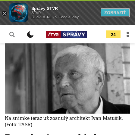
Správy STVR
ZOBRAZIŤ
STVR
BEZPLATNÉ - V Google Play
24
Na snímke teraz už zosnulý architekt Ivan Matušík.
(Foto: TASR)