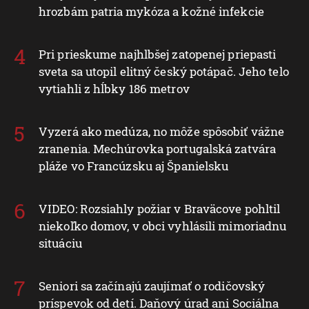
hrozbám patria mykóza a kožné infekcie
Pri prieskume najhlbšej zatopenej priepasti
sveta sa utopil elitný český potápač. Jeho telo
vytiahli z hĺbky 186 metrov
Vyzerá ako medúza, no môže spôsobiť vážne
zranenia. Mechúrovka portugalská zatvára
pláže vo Francúzsku aj Španielsku
VIDEO: Rozsiahly požiar v Braväcove pohltil
niekoľko domov, v obci vyhlásili mimoriadnu
situáciu
Seniori sa začínajú zaujímať o rodičovský
príspevok od detí. Daňový úrad ani Sociálna