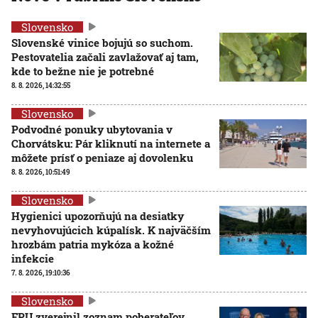
Slovensko
Slovenské vinice bojujú so suchom.
Pestovatelia začali zavlažovať aj tam,
kde to bežne nie je potrebné
8. 8. 2026, 14:32:55
Slovensko
Podvodné ponuky ubytovania v
Chorvátsku: Pár kliknutí na internete a
môžete prísť o peniaze aj dovolenku
8. 8. 2026, 10:51:49
Slovensko
Hygienici upozorňujú na desiatky
nevyhovujúcich kúpalísk. K najväčším
hrozbám patria mykóza a kožné
infekcie
7. 8. 2026, 19:10:36
Slovensko
FPU zverejnil zoznam poberateľov