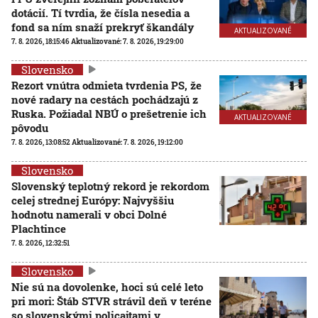
dotácií. Tí tvrdia, že čísla nesedia a
fond sa ním snaží prekryť škandály
AKTUALIZOVANÉ
7. 8. 2026, 18:15:46
Aktualizované:
7. 8. 2026, 19:29:00
Slovensko
Rezort vnútra odmieta tvrdenia PS, že
nové radary na cestách pochádzajú z
Ruska. Požiadal NBÚ o prešetrenie ich
AKTUALIZOVANÉ
pôvodu
7. 8. 2026, 13:08:52
Aktualizované:
7. 8. 2026, 19:12:00
Slovensko
Slovenský teplotný rekord je rekordom
celej strednej Európy: Najvyššiu
hodnotu namerali v obci Dolné
Plachtince
7. 8. 2026, 12:32:51
Slovensko
Nie sú na dovolenke, hoci sú celé leto
pri mori: Štáb STVR strávil deň v teréne
so slovenskými policajtami v