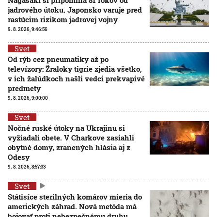
jadrového útoku. Japonsko varuje pred
rastúcim rizikom jadrovej vojny
9. 8. 2026, 9:46:56
Svet
Od rýb cez pneumatiky až po
televízory: Žraloky tigrie zjedia všetko,
v ich žalúdkoch našli vedci prekvapivé
predmety
9. 8. 2026, 9:00:00
Svet
Nočné ruské útoky na Ukrajinu si
vyžiadali obete. V Charkove zasiahli
obytné domy, zranených hlásia aj z
Odesy
9. 8. 2026, 8:57:33
Svet
Státisíce sterilných komárov mieria do
amerických záhrad. Nová metóda má
bojovať proti nebezpečnému druhu