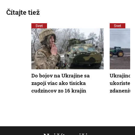
Čítajte tiež
Svet
Svet
Do bojov na Ukrajine sa
Ukrajinci 
zapojí viac ako tisícka
ukoristen
cudzincov zo 16 krajín
zdaneniu