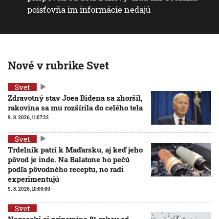
poisťovňa im informácie nedajú
Nové v rubrike Svet
Svet
Zdravotný stav Joea Bidena sa zhoršil,
rakovina sa mu rozšírila do celého tela
9. 8. 2026, 11:07:22
Svet
Trdelník patrí k Maďarsku, aj keď jeho
pôvod je inde. Na Balatone ho pečú
podľa pôvodného receptu, no radi
experimentujú
9. 8. 2026, 10:00:00
Svet
Nagasaki si pripomína 81 rokov od