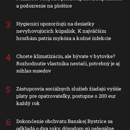
a podozrenie na ploštice
Hygienici upozorňujú na desiatky
nevyhovujúcich kúpalísk. K najväčším
hrozbám patria mykóza a kožné infekcie
Chcete klimatizáciu, ale bývate v bytovke?
Rozhodnutie vlastníka nestačí, potrebný je aj
súhlas susedov
Zástupcovia sociálnych služieb žiadajú vyššie
platy pre opatrovateľky, postupne o 200 eur
každý rok
Dokončenie obchvatu Banskej Bystrice sa
odkladá o dva roky, dôvodom sú nelegálne