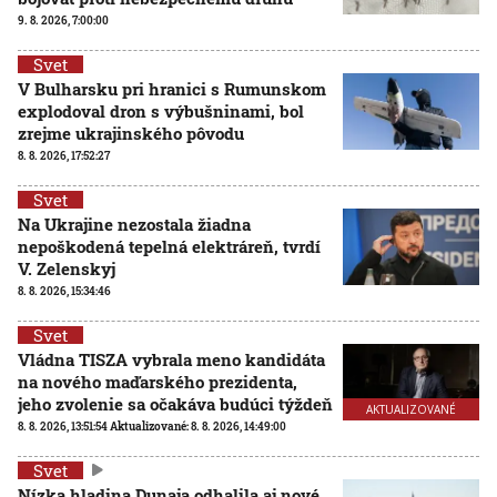
9. 8. 2026, 7:00:00
Svet
V Bulharsku pri hranici s Rumunskom
explodoval dron s výbušninami, bol
zrejme ukrajinského pôvodu
8. 8. 2026, 17:52:27
Svet
Na Ukrajine nezostala žiadna
nepoškodená tepelná elektráreň, tvrdí
V. Zelenskyj
8. 8. 2026, 15:34:46
Svet
Vládna TISZA vybrala meno kandidáta
na nového maďarského prezidenta,
jeho zvolenie sa očakáva budúci týždeň
AKTUALIZOVANÉ
8. 8. 2026, 13:51:54
Aktualizované:
8. 8. 2026, 14:49:00
Svet
Nízka hladina Dunaja odhalila aj nové