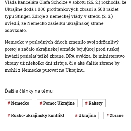
Vláda kancelára Olafa Scholze v sobotu (26. 2.) rozhodla, že
Ukrajine dodá 1 000 protitankových zbraní a 500 rakiet
typu Stinger. Zdroje z nemeckej vlády v stredu (2. 3.)
uviedli, že Nemecko zásielku ukrajinskej strane
odovzdalo.
Nemecko v posledných dňoch zmenilo svoj zdržanlivý
postoj a začalo ukrajinskej armáde bojujúcej proti ruskej
invázii posielať ťažké zbrane. DPA uvádza, že ministerstvo
obrany už niekoľko dní zisťuje, či a aké ďalšie zbrane by
mohli z Nemecka putovať na Ukrajinu.
Ďalšie články na tému:
Nemecko
pomoc Ukrajine
rakety
rusko-ukrajinský konflikt
Ukrajina
zbrane