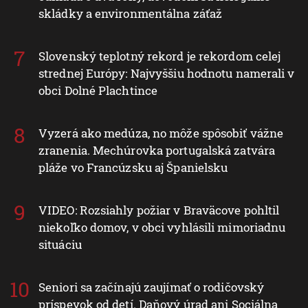
skládky a environmentálna záťaž
Slovenský teplotný rekord je rekordom celej
strednej Európy: Najvyššiu hodnotu namerali v
obci Dolné Plachtince
Vyzerá ako medúza, no môže spôsobiť vážne
zranenia. Mechúrovka portugalská zatvára
pláže vo Francúzsku aj Španielsku
VIDEO: Rozsiahly požiar v Braväcove pohltil
niekoľko domov, v obci vyhlásili mimoriadnu
situáciu
Seniori sa začínajú zaujímať o rodičovský
príspevok od detí. Daňový úrad ani Sociálna