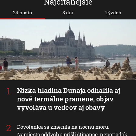
Najčítanejšie
24 hodín
3 dni
Týždeň
Nízka hladina Dunaja odhalila aj
nové termálne pramene, objav
vyvoláva u vedcov aj obavy
Dovolenka sa zmenila na nočnú moru.
Namiesto oddychu prišli štípance, neporiadok