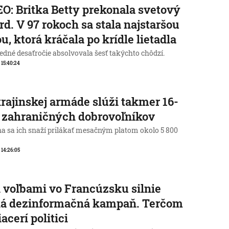
O: Britka Betty prekonala svetový
rd. V 97 rokoch sa stala najstaršou
u, ktorá kráčala po krídle lietadla
edné desaťročie absolvovala šesť takýchto chôdzí.
, 15:40:24
rajinskej armáde slúži takmer 16-
c zahraničných dobrovoľníkov
na sa ich snaží prilákať mesačným platom okolo 5 800
, 14:26:05
 voľbami vo Francúzsku silnie
ká dezinformačná kampaň. Terčom
iacerí politici