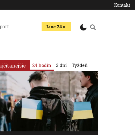
Kontakt
port
Live 24
24 hodín
3 dni
Týždeň
ajčítanejšie