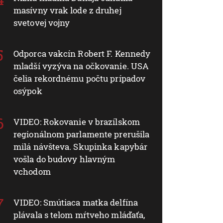
masívny vrak lode z druhej
svetovej vojny
Odporca vakcín Robert F. Kennedy
mladší vyzýva na očkovanie. USA
čelia rekordnému počtu prípadov
osýpok
VIDEO: Rokovanie v brazílskom
regionálnom parlamente prerušila
milá návšteva. Skupinka kapybár
vošla do budovy hlavným
vchodom
VIDEO: Smútiaca matka delfína
plávala s telom mŕtveho mláďaťa,