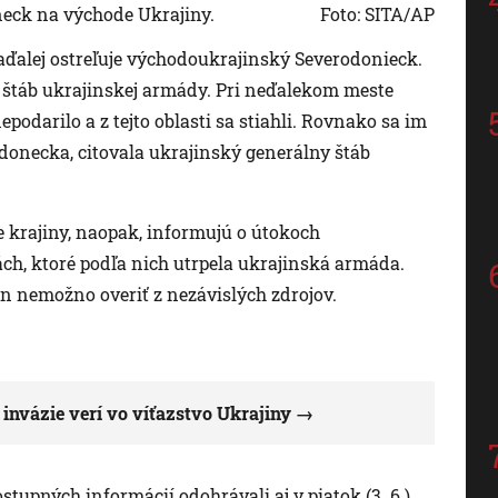
eck na východe Ukrajiny.
Foto: SITA/AP
aďalej ostreľuje východoukrajinský Severodonieck.
y štáb ukrajinskej armády. Pri neďalekom meste
odarilo a z tejto oblasti sa stiahli. Rovnako sa im
donecka, citovala ukrajinský generálny štáb
e krajiny, naopak, informujú o útokoch
ách, ktoré podľa nich utrpela ukrajinská armáda.
án nemožno overiť z nezávislých zdrojov.
 invázie verí vo víťazstvo Ukrajiny
tupných informácií odohrávali aj v piatok (3. 6.).