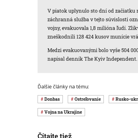
V piatok uplynulo sto dní od začiatku 
záchranná služba v tejto súvislosti ozn
vojny, evakuovala 1,8 milióna ľudí. Zlik
zneškodnili 128 424 kusov munície vrá
Medzi evakuovanými bolo vyše 504 000
napísal denník The Kyiv Independent.
Ďalšie články na tému:
Donbas
ostreľovanie
rusko-ukr
vojna na Ukrajine
Čítajte tiež