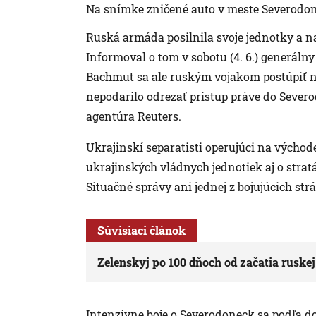
Na snímke zničené auto v meste Severodon
Ruská armáda posilnila svoje jednotky a n
Informoval o tom v sobotu (4. 6.) generáln
Bachmut sa ale ruským vojakom postúpiť nep
nepodarilo odrezať prístup práve do Severo
agentúra Reuters.
Ukrajinskí separatisti operujúci na východ
ukrajinských vládnych jednotiek aj o strat
Situačné správy ani jednej z bojujúcich str
Súvisiaci článok
Zelenskyj po 100 dňoch od začatia ruskej
Intenzívne boje o Severodoneck sa podľa dos