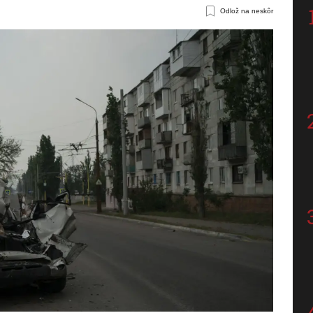
Odlož na neskôr