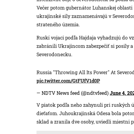
Večer potom gubernátor Luhanskej oblasti 
ukrajinské sily zaznamenávajú v Severodon
strateného územia.
Ruskí vojaci podľa Hajdaja vyhadzujú do v
zabránili Ukrajincom zabezpečiť si posily 
Severodonecku.
Russia "Throwing All Its Power" At Sever
pic.twitter.com/GtFUfV1d0P
— NDTV News feed (@ndtvfeed)
June 4, 20
V piatok podľa neho zahynuli pri ruských ú
dieťaťom. Juhoukrajinská Odesa bola poto
sklad a zranila dve osoby, uviedli miestni p