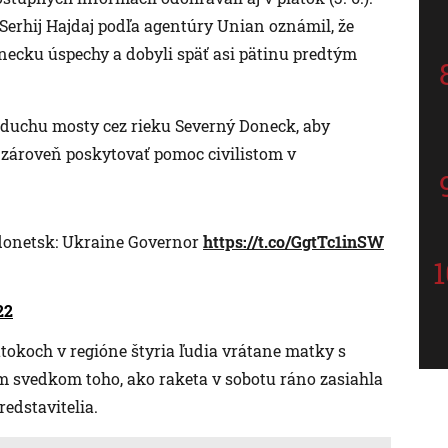
Serhij Hajdaj podľa agentúry Unian oznámil, že
ecku úspechy a dobyli späť asi pätinu predtým
zduchu mosty cez rieku Severný Doneck, aby
a zároveň poskytovať pomoc civilistom v
odonetsk: Ukraine Governor
https://t.co/GgtTc1inSW
22
tokoch v regióne štyria ľudia vrátane matky s
m svedkom toho, ako raketa v sobotu ráno zasiahla
redstavitelia.