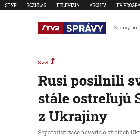
STVR
ROZHLAS
TELEVÍZIA
ARCHÍV
TV PROGR
Správy po 
Svet
Rusi posilnili s
stále ostreľujú
z Ukrajiny
Separatisti zase hovoria o stratách Uk