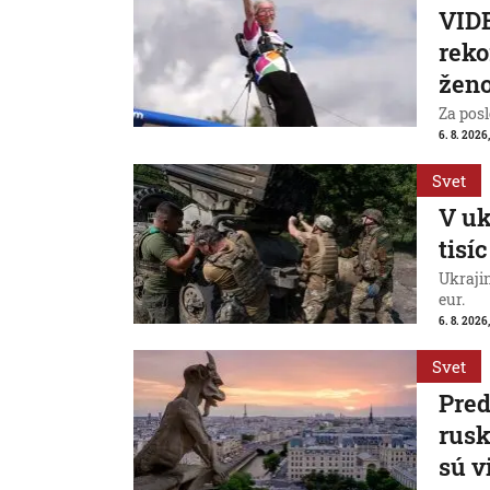
VIDE
reko
ženo
Za posl
6. 8. 2026
Svet
V uk
tisí
Ukraji
eur.
6. 8. 2026
Svet
Pred
rus
sú v