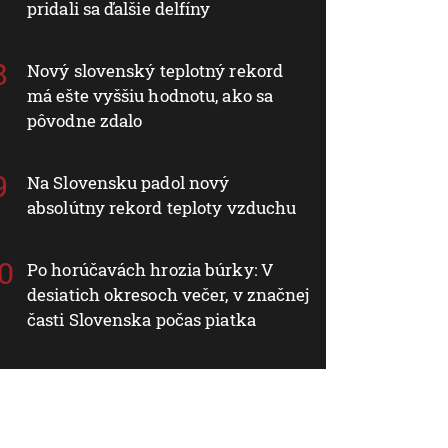
pridali sa ďalšie delfíny
Nový slovenský teplotný rekord
má ešte vyššiu hodnotu, ako sa
pôvodne zdalo
Na Slovensku padol nový
absolútny rekord teploty vzduchu
Po horúčavách hrozia búrky: V
desiatich okresoch večer, v značnej
časti Slovenska počas piatka