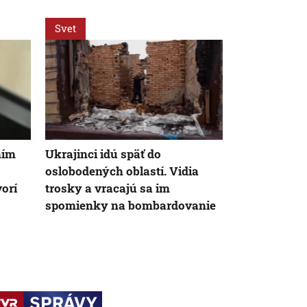
Svet
Svet
ním
Ukrajinci idú späť do
Za snahu dos
oslobodených oblastí. Vidia
Španielska z
vorí
trosky a vracajú sa im
Starosta Ce
spomienky na bombardovanie
tragickú bil
krízy