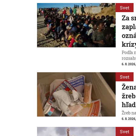
Svet
Za s
zapl
ozná
kríz
Podľa 
rozsah
6. 8. 2026,
Svet
Žena
žreb
hľad
Žreb n
6. 8. 2026,
Svet