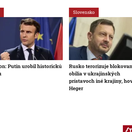
Slovensko
n: Putin urobil historickú
Rusko terorizuje blokova
u
obilia v ukrajinských
prístavoch iné krajiny, ho
Heger