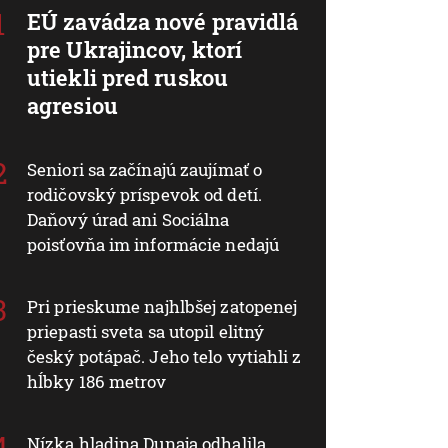
EÚ zavádza nové pravidlá
pre Ukrajincov, ktorí
utiekli pred ruskou
agresiou
Seniori sa začínajú zaujímať o
rodičovský príspevok od detí.
Daňový úrad ani Sociálna
poisťovňa im informácie nedajú
Pri prieskume najhlbšej zatopenej
priepasti sveta sa utopil elitný
český potápač. Jeho telo vytiahli z
hĺbky 186 metrov
Nízka hladina Dunaja odhalila