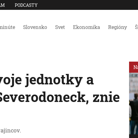
AM
PODCASTY
minúte
Slovensko
Svet
Ekonomika
Regióny
Š
N
voje jednotky a
 Severodoneck, znie
rajincov.