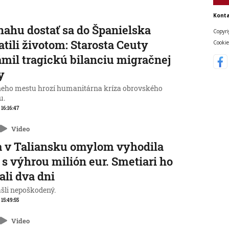
Konta
nahu dostať sa do Španielska
Copyri
atili životom: Starosta Ceuty
Cookie
mil tragickú bilanciu migračnej
y
neho mestu hrozí humanitárna kríza obrovského
u.
 16:16:47
Video
 v Taliansku omylom vyhodila
 s výhrou milión eur. Smetiari ho
ali dva dni
ašli nepoškodený.
 15:49:55
Video