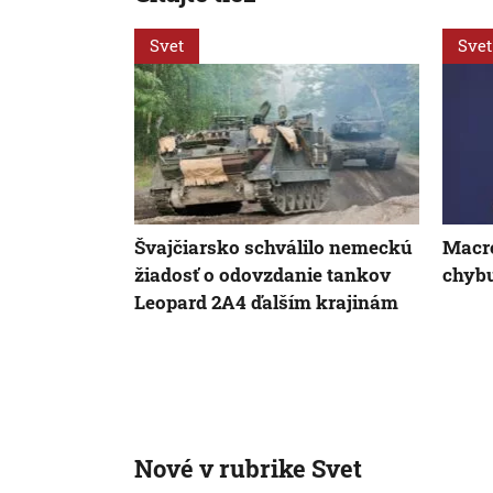
Svet
Svet
Švajčiarsko schválilo nemeckú
Macro
žiadosť o odovzdanie tankov
chyb
Leopard 2A4 ďalším krajinám
Nové v rubrike Svet