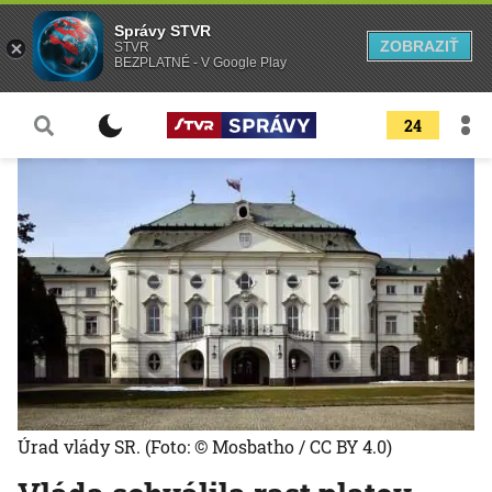
Správy STVR
ZOBRAZIŤ
STVR
BEZPLATNÉ - V Google Play
24
Úrad vlády SR.
(Foto: © Mosbatho / CC BY 4.0)