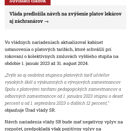
Súvisiaci článok
Vláda predložila návrh na zvýšenie platov lekárov
aj záchranárov
Vo vládnych nariadeniach aktualizoval kabinet
ustanovenia o platových tarifách, ktoré schválili pri
rokovaní o kolektívnych zmluvách vyššieho stupňa na
obdobie 1. január 2023 až 31. august 2024.
„Zvýši sa aj osobitná stupnica platových taríf učiteľov
vysokých škôl a výskumných a vývojových zamestnancov.
Spolu s platovými tarifami pedagogických zamestnancov a
odborných zamestnancov od 1. januára 2023 stúpnu o desať
percent a od 1. septembra 2023 o ďalších 12 percent,“
objasňuje Úrad vlády SR.
Návrh nariadenia vlády SR bude mať negatívny vplyv na
rozpočet, predpokladá však pozitívny vplyv na