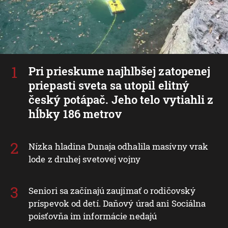
Pri prieskume najhlbšej zatopenej
priepasti sveta sa utopil elitný
český potápač. Jeho telo vytiahli z
hĺbky 186 metrov
Nízka hladina Dunaja odhalila masívny vrak
lode z druhej svetovej vojny
Seniori sa začínajú zaujímať o rodičovský
príspevok od detí. Daňový úrad ani Sociálna
poisťovňa im informácie nedajú