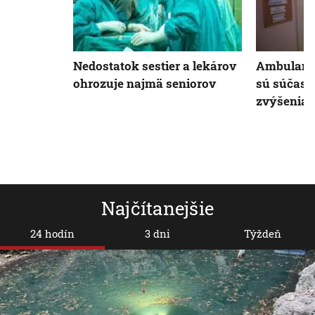
Nedostatok sestier a lekárov
Ambulancie
ohrozuje najmä seniorov
sú súčasť
zvýšenia 
Najčítanejšie
24 hodín
3 dni
Týždeň