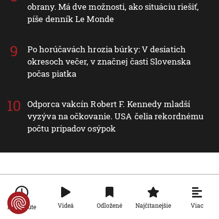
obrany. Má dve možnosti, ako situáciu riešiť,
píše denník Le Monde
Po horúčavách hrozia búrky: V desiatich
okresoch večer, v značnej časti Slovenska
počas piatka
Odporca vakcín Robert F. Kennedy mladší
vyzýva na očkovanie. USA čelia rekordnému
počtu prípadov osýpok
Nové v rubrike Slovensko
Slovensko
Viac
Videá
Odložené
Najčítanejšie
Po minúte
Nie sú na dovolenke, hoci sú celé leto