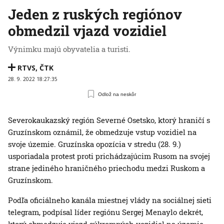
Jeden z ruských regiónov
obmedzil vjazd vozidiel
Výnimku majú obyvatelia a turisti.
RTVS
,
ČTK
28. 9. 2022 18:27:35
Odlož na neskôr
Severokaukazský región Severné Osetsko, ktorý hraničí s
Gruzínskom oznámil, že obmedzuje vstup vozidiel na
svoje územie. Gruzínska opozícia v stredu (28. 9.)
usporiadala protest proti prichádzajúcim Rusom na svojej
strane jediného hraničného priechodu medzi Ruskom a
Gruzínskom.
Podľa oficiálneho kanála miestnej vlády na sociálnej sieti
telegram, podpísal líder regiónu Sergej Menaylo dekrét,