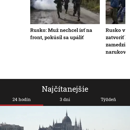
Rusko: Muž nechcel ísť na
Rusko vra
front, pokúsil sa upáliť
zatvoriť h
zamedzilo
narukova
Najčítanejšie
24 hodín
3 dni
Týždeň