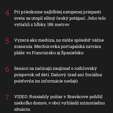
Pri prieskume najhlbšej zatopenej priepasti
sveta sa utopil elitný český potápač. Jeho telo
vytiahli z hĺbky 186 metrov
Vyzerá ako medúza, no môže spôsobiť vážne
zranenia. Mechúrovka portugalská zatvára
pláže vo Francúzsku aj Španielsku
Seniori sa začínajú zaujímať o rodičovský
príspevok od detí. Daňový úrad ani Sociálna
poisťovňa im informácie nedajú
VIDEO: Rozsiahly požiar v Braväcove pohltil
niekoľko domov, v obci vyhlásili mimoriadnu
situáciu