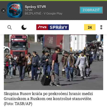
Správy STVR
ZOBRAZIŤ
STVR
BEZPLATNÉ - V Google Play
24
Skupina Rusov kráča po prekročení hraníc medzi
Gruzínskom a Ruskom cez kontrolné stanovište.
(Foto: TASR/AP)