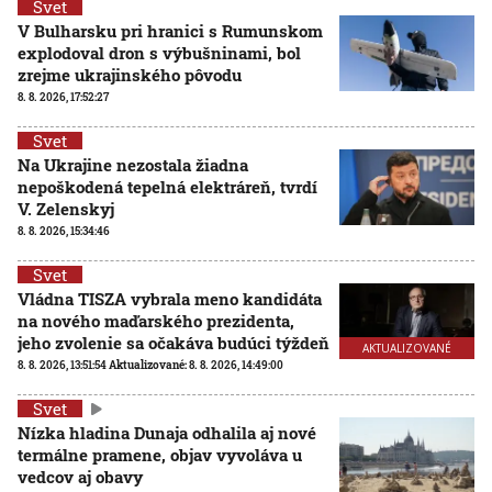
Svet
V Bulharsku pri hranici s Rumunskom
explodoval dron s výbušninami, bol
zrejme ukrajinského pôvodu
8. 8. 2026, 17:52:27
Svet
Na Ukrajine nezostala žiadna
nepoškodená tepelná elektráreň, tvrdí
V. Zelenskyj
8. 8. 2026, 15:34:46
Svet
Vládna TISZA vybrala meno kandidáta
na nového maďarského prezidenta,
jeho zvolenie sa očakáva budúci týždeň
AKTUALIZOVANÉ
8. 8. 2026, 13:51:54
Aktualizované:
8. 8. 2026, 14:49:00
Svet
Nízka hladina Dunaja odhalila aj nové
termálne pramene, objav vyvoláva u
vedcov aj obavy