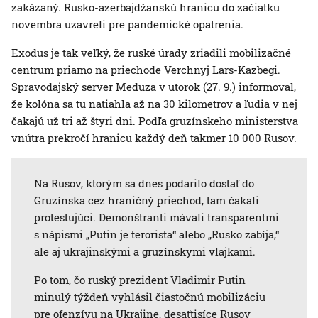
zakázaný. Rusko-azerbajdžanskú hranicu do začiatku
novembra uzavreli pre pandemické opatrenia.
Exodus je tak veľký, že ruské úrady zriadili mobilizačné
centrum priamo na priechode Verchnyj Lars-Kazbegi.
Spravodajský server Meduza v utorok (27. 9.) informoval,
že kolóna sa tu natiahla až na 30 kilometrov a ľudia v nej
čakajú už tri až štyri dni. Podľa gruzínskeho ministerstva
vnútra prekročí hranicu každý deň takmer 10 000 Rusov.
Na Rusov, ktorým sa dnes podarilo dostať do
Gruzínska cez hraničný priechod, tam čakali
protestujúci. Demonštranti mávali transparentmi
s nápismi „Putin je terorista“ alebo „Rusko zabíja,“
ale aj ukrajinskými a gruzínskymi vlajkami.
Po tom, čo ruský prezident Vladimir Putin
minulý týždeň vyhlásil čiastočnú mobilizáciu
pre ofenzívu na Ukrajine, desaťtisíce Rusov