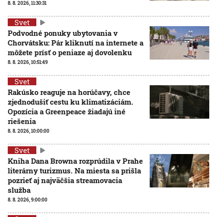
8. 8. 2026, 11:30:31
Svet
Podvodné ponuky ubytovania v
Chorvátsku: Pár kliknutí na internete a
môžete prísť o peniaze aj dovolenku
8. 8. 2026, 10:51:49
Svet
Rakúsko reaguje na horúčavy, chce
zjednodušiť cestu ku klimatizáciám.
Opozícia a Greenpeace žiadajú iné
riešenia
8. 8. 2026, 10:00:00
Svet
Kniha Dana Browna rozprúdila v Prahe
literárny turizmus. Na miesta sa prišla
pozrieť aj najväčšia streamovacia
služba
8. 8. 2026, 9:00:00