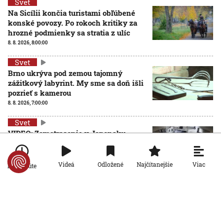
Svet
Na Sicílii končia turistami obľúbené
konské povozy. Po rokoch kritiky za
hrozné podmienky sa stratia z ulíc
8. 8. 2026, 8:00:00
Svet
Brno ukrýva pod zemou tajomný
zážitkový labyrint. My sme sa doň išli
pozrieť s kamerou
8. 8. 2026, 7:00:00
Svet
VIDEO: Zemetrasenie v Japonsku
zastihlo lekárov uprostred operácie,
pacienta chránili vlastnými telami
7. 8. 2026, 15:01:59
Viac
Videá
Odložené
Najčítanejšie
Po minúte
Svet
Nemecký kancelár Merz čelí silnejúcej kritike pre
štátnickú neschopnosť. Jeho dôvera v udržanie
jednotnosti klesá