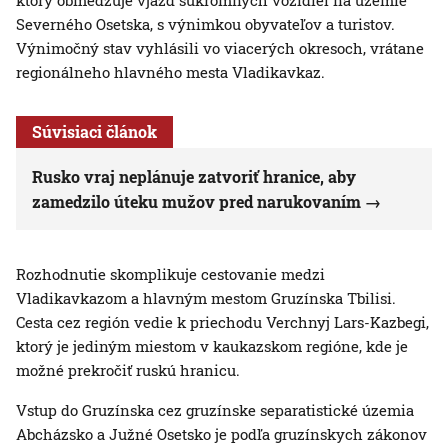
ktorý obmedzuje vjazd súkromných vozidiel na územie
Severného Osetska, s výnimkou obyvateľov a turistov.
Výnimočný stav vyhlásili vo viacerých okresoch, vrátane
regionálneho hlavného mesta Vladikavkaz.
Súvisiaci článok
Rusko vraj neplánuje zatvoriť hranice, aby
zamedzilo úteku mužov pred narukovaním
Rozhodnutie skomplikuje cestovanie medzi
Vladikavkazom a hlavným mestom Gruzínska Tbilisi.
Cesta cez región vedie k priechodu Verchnyj Lars-Kazbegi,
ktorý je jediným miestom v kaukazskom regióne, kde je
možné prekročiť ruskú hranicu.
Vstup do Gruzínska cez gruzínske separatistické územia
Abcházsko a Južné Osetsko je podľa gruzínskych zákonov