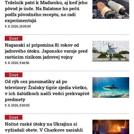
Trdelník patrí k Maďarsku, aj keď jeho
pôvod je inde. Na Balatone ho pečú
podľa pôvodného receptu, no radi
experimentujú
9. 8. 2026, 10:00:00
Svet
Nagasaki si pripomína 81 rokov od
jadrového útoku. Japonsko varuje pred
rastúcim rizikom jadrovej vojny
9. 8. 2026, 9:46:56
Svet
Od rýb cez pneumatiky až po
televízory: Žraloky tigrie zjedia všetko,
v ich žalúdkoch našli vedci prekvapivé
predmety
9. 8. 2026, 9:00:00
Svet
Nočné ruské útoky na Ukrajinu si
vyžiadali obete. V Charkove zasiahli