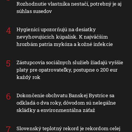
Rozhodnutie vlastníka nestačí, potrebný je aj
súhlas susedov
Hygienici upozorňujú na desiatky
nevyhovujúcich kúpalísk. K najväčším
hrozbám patria mykóza a kožné infekcie
Zástupcovia sociálnych služieb žiadajú vyššie
platy pre opatrovateľky, postupne o 200 eur
každý rok
Dokončenie obchvatu Banskej Bystrice sa
odkladá o dva roky, dôvodom sú nelegálne
skládky a environmentálna záťaž
Slovenský teplotný rekord je rekordom celej