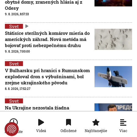
obytné domy, zranených hlásia aj z
Odesy
9. 8. 2026, 8:57:33
Svet
Státisíce sterilných komárov mieria do
amerických záhrad. Nová metóda má
bojovať proti nebezpečnému druhu
9. 8. 2026, 7:00:00
Svet
V Bulharsku pri hranici s Rumunskom
explodoval dron s výbušninami, bol
zrejme ukrajinského pôvodu
8. 8. 2026, 17:52:27
Svet
Na Ukrajine nezostala žiadna
nepoškodená tepelná elektráreň, tvrdí
V. Zelenskyj
8. 8. 2026, 15:34:46
Viac
Videá
Odložené
Najčítanejšie
Po minúte