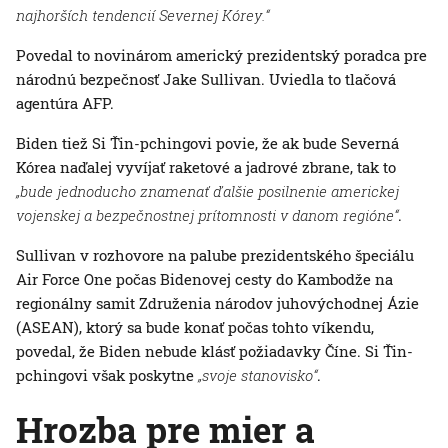
najhorších tendencií Severnej Kórey.“
Povedal to novinárom americký prezidentský poradca pre
národnú bezpečnosť Jake Sullivan. Uviedla to tlačová
agentúra AFP.
Biden tiež Si Ťin-pchingovi povie, že ak bude Severná
Kórea naďalej vyvíjať raketové a jadrové zbrane, tak to
„bude jednoducho znamenať ďalšie posilnenie americkej
vojenskej a bezpečnostnej prítomnosti v danom regióne“
.
Sullivan v rozhovore na palube prezidentského špeciálu
Air Force One počas Bidenovej cesty do Kambodže na
regionálny samit Združenia národov juhovýchodnej Ázie
(ASEAN), ktorý sa bude konať počas tohto víkendu,
povedal, že Biden nebude klásť požiadavky Číne. Si Ťin-
pchingovi však poskytne
„svoje stanovisko“
.
Hrozba pre mier a