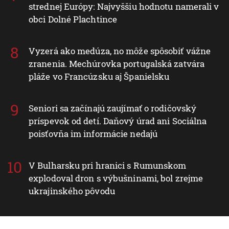
strednej Európy: Najvyššiu hodnotu namerali v
obci Dolné Plachtince
Vyzerá ako medúza, no môže spôsobiť vážne
zranenia. Mechúrovka portugalská zatvára
pláže vo Francúzsku aj Španielsku
Seniori sa začínajú zaujímať o rodičovský
príspevok od detí. Daňový úrad ani Sociálna
poisťovňa im informácie nedajú
V Bulharsku pri hranici s Rumunskom
explodoval dron s výbušninami, bol zrejme
ukrajinského pôvodu