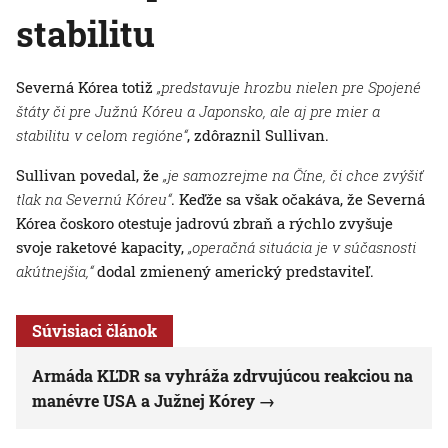
stabilitu
Severná Kórea totiž
„predstavuje hrozbu nielen pre Spojené
štáty či pre Južnú Kóreu a Japonsko, ale aj pre mier a
stabilitu v celom regióne“
, zdôraznil Sullivan.
Sullivan povedal, že
„je samozrejme na Číne, či chce zvýšiť
tlak na Severnú Kóreu“
. Keďže sa však očakáva, že Severná
Kórea čoskoro otestuje jadrovú zbraň a rýchlo zvyšuje
svoje raketové kapacity,
„operačná situácia je v súčasnosti
akútnejšia,“
dodal zmienený americký predstaviteľ.
Súvisiaci článok
Armáda KĽDR sa vyhráža zdrvujúcou reakciou na
manévre USA a Južnej Kórey