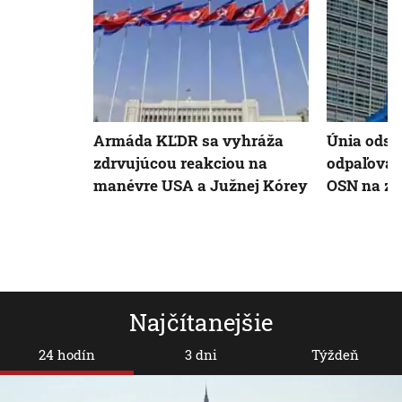
Armáda KĽDR sa vyhráža
Únia odsú
zdrvujúcou reakciou na
odpaľovan
manévre USA a Južnej Kórey
OSN na za
Najčítanejšie
24 hodín
3 dni
Týždeň