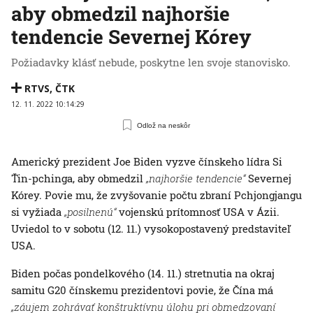
aby obmedzil najhoršie
tendencie Severnej Kórey
Požiadavky klásť nebude, poskytne len svoje stanovisko.
RTVS
,
ČTK
12. 11. 2022 10:14:29
Odlož na neskôr
Americký prezident Joe Biden vyzve čínskeho lídra Si
Ťin-pchinga, aby obmedzil
„najhoršie tendencie“
Severnej
Kórey. Povie mu, že zvyšovanie počtu zbraní Pchjongjangu
si vyžiada
„posilnenú“
vojenskú prítomnosť USA v Ázii.
Uviedol to v sobotu (12. 11.) vysokopostavený predstaviteľ
USA.
Biden počas pondelkového (14. 11.) stretnutia na okraj
samitu G20 čínskemu prezidentovi povie, že Čína má
„záujem zohrávať konštruktívnu úlohu pri obmedzovaní