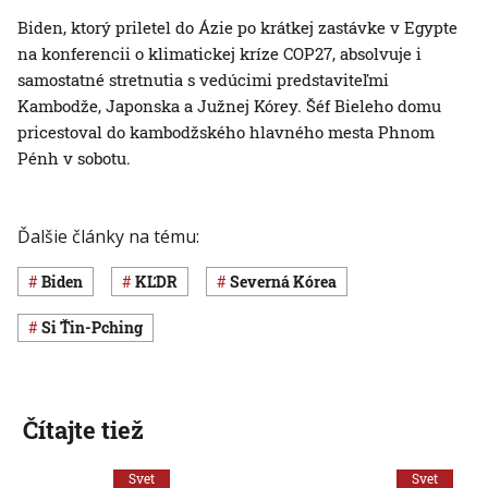
Biden, ktorý priletel do Ázie po krátkej zastávke v Egypte
na konferencii o klimatickej kríze COP27, absolvuje i
samostatné stretnutia s vedúcimi predstaviteľmi
Kambodže, Japonska a Južnej Kórey. Šéf Bieleho domu
pricestoval do kambodžského hlavného mesta Phnom
Pénh v sobotu.
Ďalšie články na tému:
Biden
KĽDR
Severná Kórea
Si Ťin-Pching
Čítajte tiež
Svet
Svet