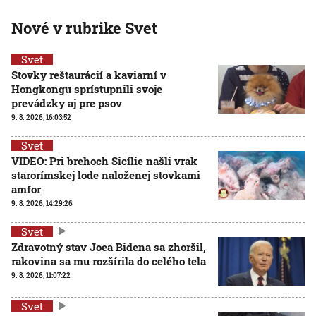
Nové v rubrike Svet
Svet
Stovky reštaurácií a kaviarní v
Hongkongu sprístupnili svoje
prevádzky aj pre psov
9. 8. 2026, 16:03:52
Svet
VIDEO: Pri brehoch Sicílie našli vrak
starorímskej lode naloženej stovkami
amfor
9. 8. 2026, 14:29:26
Svet
Zdravotný stav Joea Bidena sa zhoršil,
rakovina sa mu rozšírila do celého tela
9. 8. 2026, 11:07:22
Svet