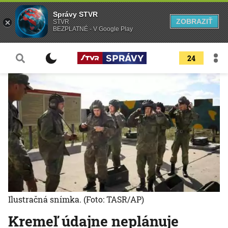
Správy STVR
ZOBRAZIŤ
STVR
BEZPLATNÉ - V Google Play
24
Ilustračná snímka.
(Foto: TASR/AP)
Kremeľ údajne neplánuje