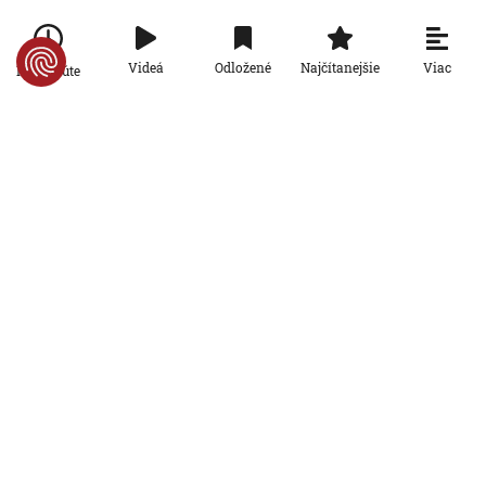
6. 8. 2026, 10:40:29
Svet
Viac
Videá
Odložené
Najčítanejšie
Po minúte
Od zhodenia atómovej bomby v
Hirošime uplynulo 81 rokov. Starosta
mesta varoval pred zľahčovaním
AKTUALIZOVANÉ
neľudskosti jadrových zbraní
6. 8. 2026, 10:39:25
Aktualizované:
6. 8. 2026, 13:10:00
Svet
Dron s výbušninami, ktorý našli na
letisku, predstavuje novú úroveň
nebezpečenstva, tvrdí nemecký
minister vnútra
6. 8. 2026, 10:17:42
Svet
Pri ruskom bombardovaní Charkovskej
oblasti zahynuli traja ľudia. Rusko hlási
obeť po ukrajinskom dronovom útoku
6. 8. 2026, 7:54:40