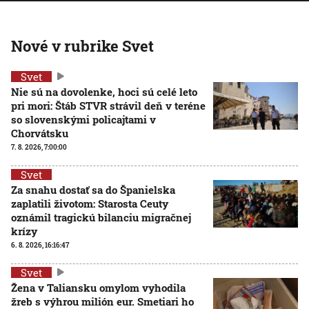
Nové v rubrike Svet
Svet
Nie sú na dovolenke, hoci sú celé leto
pri mori: Štáb STVR strávil deň v teréne
so slovenskými policajtami v
Chorvátsku
7. 8. 2026, 7:00:00
Svet
Za snahu dostať sa do Španielska
zaplatili životom: Starosta Ceuty
oznámil tragickú bilanciu migračnej
krízy
6. 8. 2026, 16:16:47
Svet
Žena v Taliansku omylom vyhodila
žreb s výhrou milión eur. Smetiari ho