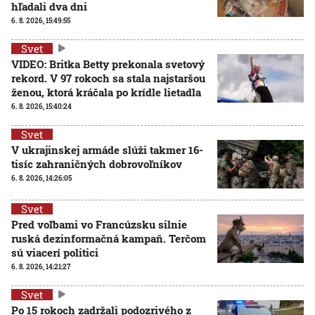
hľadali dva dni
6. 8. 2026, 15:49:55
Svet
VIDEO: Britka Betty prekonala svetový
rekord. V 97 rokoch sa stala najstaršou
ženou, ktorá kráčala po krídle lietadla
6. 8. 2026, 15:40:24
Svet
V ukrajinskej armáde slúži takmer 16-
tisíc zahraničných dobrovoľníkov
6. 8. 2026, 14:26:05
Svet
Pred voľbami vo Francúzsku silnie
ruská dezinformačná kampaň. Terčom
sú viacerí politici
6. 8. 2026, 14:21:27
Svet
Po 15 rokoch zadržali podozrivého z