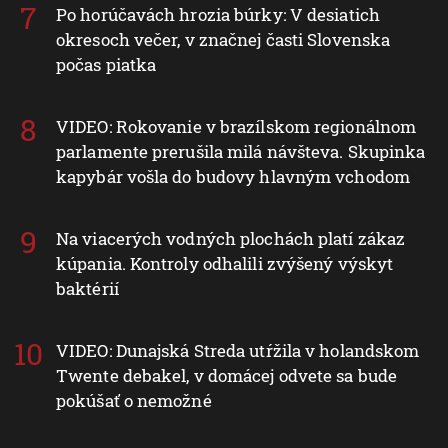
Po horúčavách hrozia búrky: V desiatich
okresoch večer, v značnej časti Slovenska
počas piatka
VIDEO: Rokovanie v brazílskom regionálnom
parlamente prerušila milá návšteva. Skupinka
kapybár vošla do budovy hlavným vchodom
Na viacerých vodných plochách platí zákaz
kúpania. Kontroly odhalili zvýšený výskyt
baktérií
VIDEO: Dunajská Streda utŕžila v holandskom
Twente debakel, v domácej odvete sa bude
pokúšať o nemožné