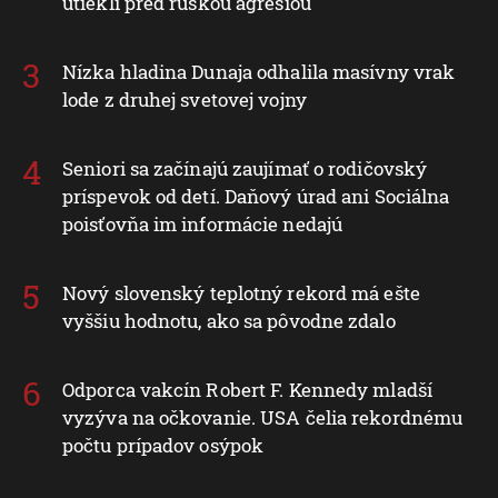
utiekli pred ruskou agresiou
Nízka hladina Dunaja odhalila masívny vrak
lode z druhej svetovej vojny
Seniori sa začínajú zaujímať o rodičovský
príspevok od detí. Daňový úrad ani Sociálna
poisťovňa im informácie nedajú
Nový slovenský teplotný rekord má ešte
vyššiu hodnotu, ako sa pôvodne zdalo
Odporca vakcín Robert F. Kennedy mladší
vyzýva na očkovanie. USA čelia rekordnému
počtu prípadov osýpok