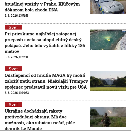
brutálnej vraždy v Prahe. Kľúčovým
dôkazom bola zhoda DNA
6. 8. 2026, 13:51:58
Svet
Pri prieskume najhlbšej zatopenej
priepasti sveta sa utopil elitný český
potápač. Jeho telo vytiahli z hĺbky 186
metrov
6. 8. 2026, 11:52:11
Svet
Odštiepenci od hnutia MAGA by mohli
založiť tretiu stranu. Niekdajší Trumpov
spojenec predstavil novú víziu pre USA
6. 8. 2026, 11:39:53
Svet
Ukrajine dochádzajú rakety
protivzdušnej obrany. Má dve
možnosti, ako situáciu riešiť, píše
denník Le Monde