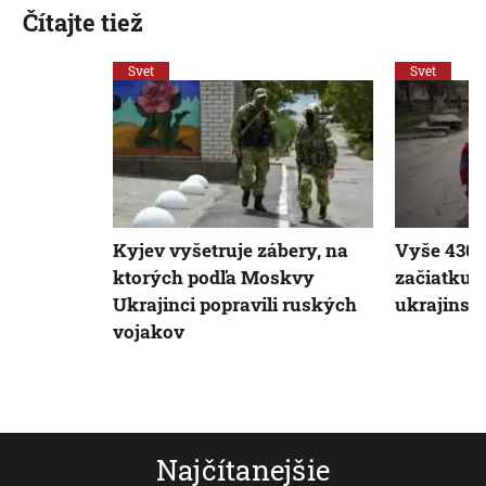
Čítajte tiež
Svet
Svet
Kyjev vyšetruje zábery, na
Vyše 430 
ktorých podľa Moskvy
začiatku i
Ukrajinci popravili ruských
ukrajinsk
vojakov
Najčítanejšie