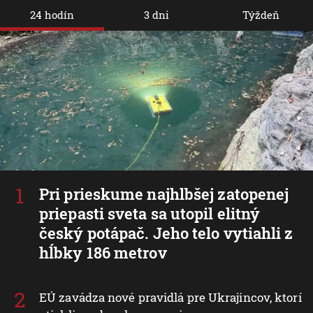
24 hodín
3 dni
Týždeň
Pri prieskume najhlbšej zatopenej
priepasti sveta sa utopil elitný
český potápač. Jeho telo vytiahli z
hĺbky 186 metrov
EÚ zavádza nové pravidlá pre Ukrajincov, ktorí