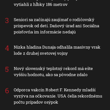
vytiahli z hĺbky 186 metrov
Seniori sa začínajú zaujímať o rodičovský
príspevok od detí. Daňový úrad ani Sociálna
poisťovňa im informácie nedajú
Nízka hladina Dunaja odhalila masívny vrak
lode z druhej svetovej vojny
Nový slovenský teplotný rekord má ešte
vyššiu hodnotu, ako sa pôvodne zdalo
Odporca vakcín Robert F. Kennedy mladší
vyzýva na očkovanie. USA čelia rekordnému
počtu prípadov osýpok