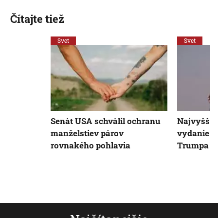
Čítajte tiež
Svet
Svet
Senát USA schválil ochranu
Najvyšší s
manželstiev párov
vydanie d
rovnakého pohlavia
Trumpa K