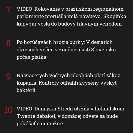
VIDEO: Rokovanie v brazílskom regionálnom
parlamente prerušila milá návšteva. Skupinka
kapybár vošla do budovy hlavným vchodom
Po horúčavách hrozia búrky: V desiatich
okresoch večer, v značnej časti Slovenska
počas piatka
Na viacerých vodných plochách platí zákaz
kúpania. Kontroly odhalili zvýšený výskyt
baktérií
VIDEO: Dunajská Streda utŕžila v holandskom
Twente debakel, v domácej odvete sa bude
pokúšať o nemožné