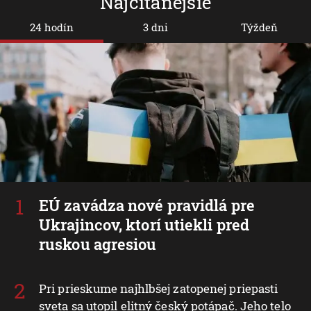
Najčítanejšie
24 hodín
3 dni
Týždeň
EÚ zavádza nové pravidlá pre
Ukrajincov, ktorí utiekli pred
ruskou agresiou
Pri prieskume najhlbšej zatopenej priepasti
sveta sa utopil elitný český potápač. Jeho telo