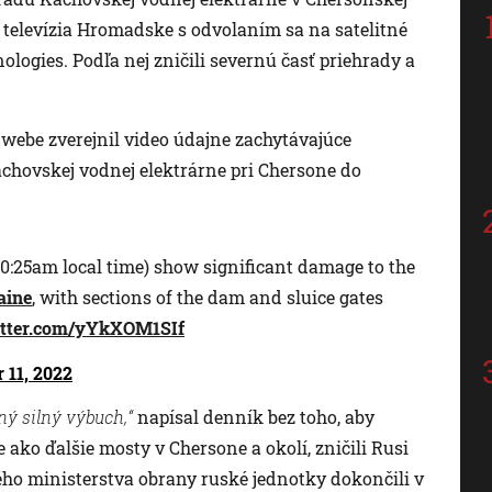
ská televízia Hromadske s odvolaním sa na satelitné
ogies. Podľa nej zničili severnú časť priehrady a
 webe zverejnil video údajne zachytávajúce
chovskej vodnej elektrárne pri Chersone do
0:25am local time) show significant damage to the
aine
, with sections of the dam and sluice gates
itter.com/yYkXOM1SIf
11, 2022
ný silný výbuch,“
napísal denník bez toho, aby
ko ďalšie mosty v Chersone a okolí, zničili Rusi
ého ministerstva obrany ruské jednotky dokončili v