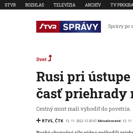
STVR
ROZHLAS
TELEVÍZIA
ARCHÍV
TV PROGR
Správy po 
Svet
Rusi pri ústupe
časť priehrady
Cestný most mali vyhodiť do povetria.
RTVS
,
ČTK
12. 11. 2022 12:20:07
Aktualizované:
12. 11.
Ruské okupačné sily vážne poškodili prieh