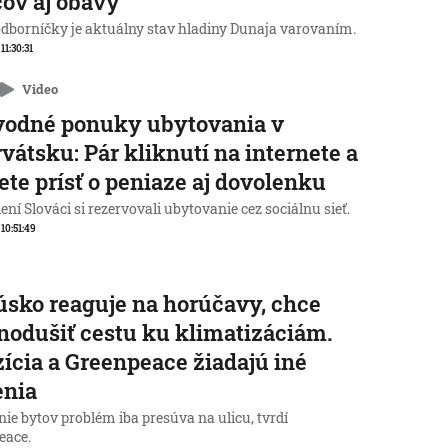
ov aj obavy
odborníčky je aktuálny stav hladiny Dunaja varovaním.
 11:30:31
Video
vodné ponuky ubytovania v
vátsku: Pár kliknutí na internete a
te prísť o peniaze aj dovolenku
ní Slováci si rezervovali ubytovanie cez sociálnu sieť.
 10:51:49
sko reaguje na horúčavy, chce
nodušiť cestu ku klimatizáciám.
ícia a Greenpeace žiadajú iné
enia
ie bytov problém iba presúva na ulicu, tvrdí
eace.