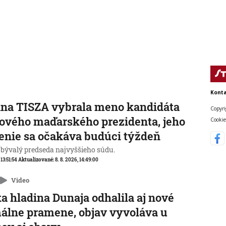
Konta
na TISZA vybrala meno kandidáta
Copyri
ového maďarského prezidenta, jeho
Cookie
enie sa očakáva budúci týždeň
 bývalý predseda najvyššieho súdu.
 13:51:54
Aktualizované:
8. 8. 2026, 14:49:00
Video
a hladina Dunaja odhalila aj nové
álne pramene, objav vyvoláva u