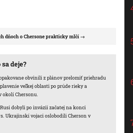
ch dňoch o Chersone prakticky mlčí
 sa deje?
opakovane obvinili z plánov prelomiť priehradu
lavenie veľkej oblasti po prúde rieky a
v okolí Chersonu.
Rusi dobyli po invázii začatej na konci
. Ukrajinskí vojaci oslobodili Cherson v