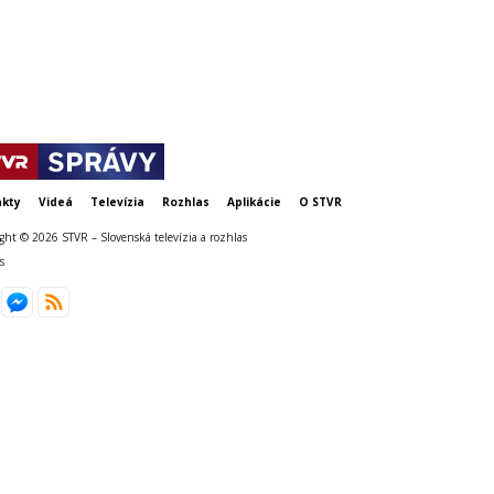
zvolenie sa
týždeň
kty
Videá
Televízia
Rozhlas
Aplikácie
O STVR
ght © 2026 STVR – Slovenská televízia a rozhlas
s