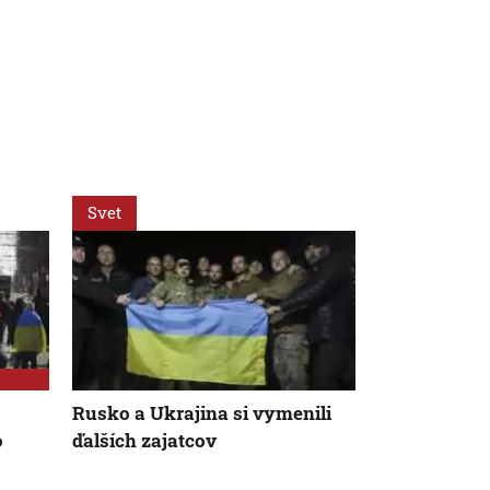
Svet
Svet
AK
Rusko a Ukrajina si vymenili
Vládna TISZ
o
ďalších zajatcov
kandidáta n
maďarského 