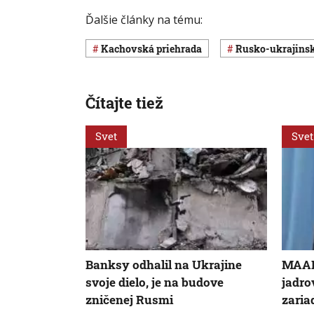
Ďalšie články na tému:
Kachovská priehrada
rusko-ukrajins
Čítajte tiež
Svet
Svet
Banksy odhalil na Ukrajine
MAAE 
svoje dielo, je na budove
jadr
zničenej Rusmi
zaria