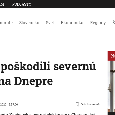
AM
PODCASTY
minúte
Slovensko
Svet
Ekonomika
Regióny
Š
N
 poškodili severnú
 na Dnepre
 2022 16:57:00
Odlož na neskôr
radu Kachovskej vodnej elektrárne v Chersonskej