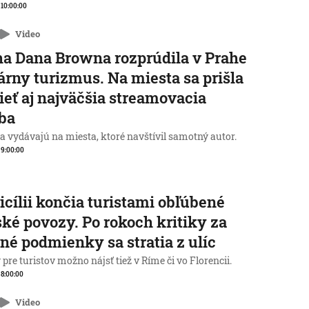
, 10:00:00
Video
a Dana Browna rozprúdila v Prahe
rárny turizmus. Na miesta sa prišla
ieť aj najväčšia streamovacia
ba
a vydávajú na miesta, ktoré navštívil samotný autor.
, 9:00:00
icílii končia turistami obľúbené
ké povozy. Po rokoch kritiky za
né podmienky sa stratia z ulíc
pre turistov možno nájsť tiež v Ríme či vo Florencii.
, 8:00:00
Video