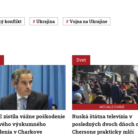
ký konflikt
Ukrajina
vojna na Ukrajine
Svet
AKTUALIZOVANÉ
zistila vážne poškodenie
Ruská štátna televízia v
ového výskumného
posledných dvoch dňoch 
denia v Charkove
Chersone prakticky mlčí