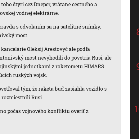
 toho štyri cez Dneper, vrátane cestného a
vskej vodnej elektrárne.
 pravda s odvolaním sa na satelitné snímky.
onivský most.
 kancelárie Oleksij Arestovyč ale podľa
ntonivský most nevyhodili do povetria Rusi, ale
krajinskými jednotkami z raketometu HIMARS
úcich ruských vojsk.
etľoval tým, že raketa buď zasiahla vozidlo s
 rozmiestnili Rusi.
o počas vojnového konfliktu overiť z