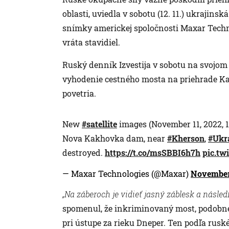
oblasti, uviedla v sobotu (12. 11.) ukrajin
snímky americkej spoločnosti Maxar Technol
vráta stavidiel.
Ruský denník Izvestija v sobotu na svojom
vyhodenie cestného mosta na priehrade Ka
povetria.
New
#satellite
images (November 11, 2022, 1
Nova Kakhovka dam, near
#Kherson
,
#Ukr
destroyed.
https://t.co/msSBBI6h7h
pic.tw
— Maxar Technologies (@Maxar)
November 
„Na záberoch je vidieť jasný záblesk a násled
spomenul, že inkriminovaný most, podobne a
pri ústupe za rieku Dneper. Ten podľa rusk