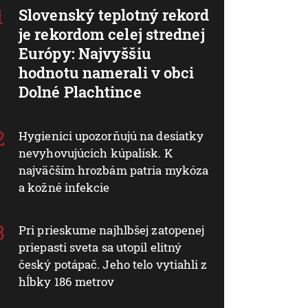
Slovenský teplotný rekord
je rekordom celej strednej
Európy: Najvyššiu
hodnotu namerali v obci
Dolné Plachtince
Hygienici upozorňujú na desiatky
nevyhovujúcich kúpalísk. K
najväčším hrozbám patria mykóza
a kožné infekcie
Pri prieskume najhlbšej zatopenej
priepasti sveta sa utopil elitný
český potápač. Jeho telo vytiahli z
hĺbky 186 metrov