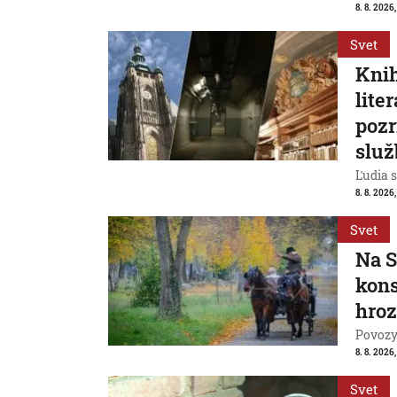
8. 8. 2026
Svet
Knih
lite
pozr
služ
Ľudia s
8. 8. 2026
Svet
Na S
kons
hroz
Povozy 
8. 8. 2026
Svet