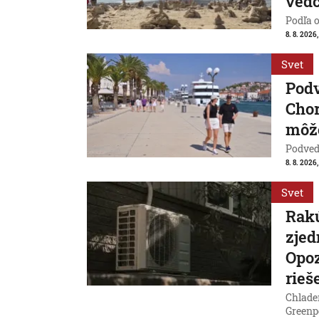
vedc
Podľa 
8. 8. 2026,
Svet
Pod
Chor
môže
Podvede
8. 8. 2026,
Svet
Rakú
zjed
Opoz
rieš
Chladen
Greenp