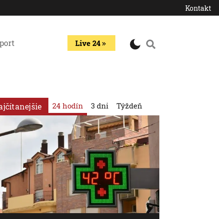
Kontakt
port
Live 24
24 hodín
3 dni
Týždeň
ajčítanejšie