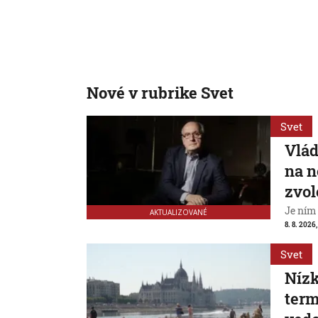
Nové v rubrike Svet
Svet
Vlád
na n
zvol
Je ním
AKTUALIZOVANÉ
8. 8. 2026,
Svet
Nízk
term