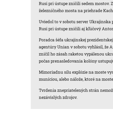
Rusi pri ústupe zničili sedem mostov. Z
železničného mosta na priehrade Kacho
Uviedol to v sobotu server Ukrajinska
Rusi pri ústupe zničili aj kľúčový Ant
Poradca šéfa ukrajinskej prezidentskej
agentúry Unian v sobotu vyhlásil, že A
zničil ho zásah raketou vypálenou u
počas prenasledovania kolóny ustupuj
Mimoriadnu silu explózie na moste vysv
muníciou, alebo nálože, ktoré na moste
Tvrdenia znepriatelených strán nemožn
nezávislých zdrojov.