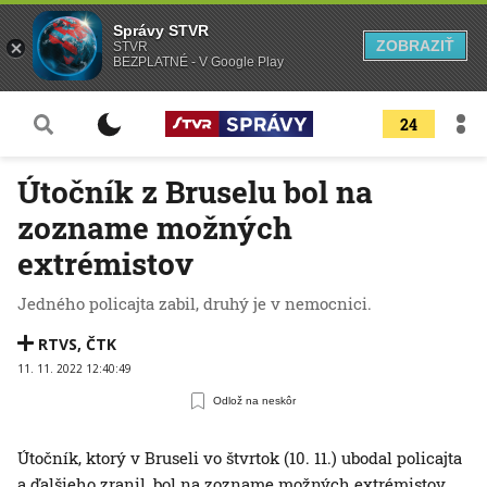
Správy STVR
ZOBRAZIŤ
STVR
BEZPLATNÉ - V Google Play
24
Útočník z Bruselu bol na
zozname možných
extrémistov
Jedného policajta zabil, druhý je v nemocnici.
RTVS
,
ČTK
11. 11. 2022 12:40:49
Odlož na neskôr
Útočník, ktorý v Bruseli vo štvrtok (10. 11.) ubodal policajta
a ďalšieho zranil, bol na zozname možných extrémistov.