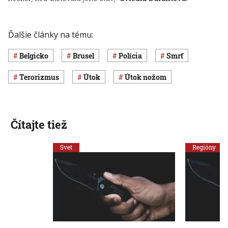
Ďalšie články na tému:
Belgicko
Brusel
polícia
smrť
terorizmus
útok
útok nožom
Čítajte tiež
Svet
Regióny