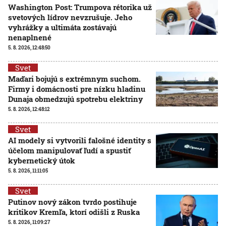
Washington Post: Trumpova rétorika už
svetových lídrov nevzrušuje. Jeho
vyhrážky a ultimáta zostávajú
nenaplnené
5. 8. 2026, 12:48:50
Svet
Maďari bojujú s extrémnym suchom.
Firmy i domácnosti pre nízku hladinu
Dunaja obmedzujú spotrebu elektriny
5. 8. 2026, 12:48:12
Svet
AI modely si vytvorili falošné identity s
účelom manipulovať ľudí a spustiť
kybernetický útok
5. 8. 2026, 11:11:05
Svet
Putinov nový zákon tvrdo postihuje
kritikov Kremľa, ktorí odišli z Ruska
5. 8. 2026, 11:09:27