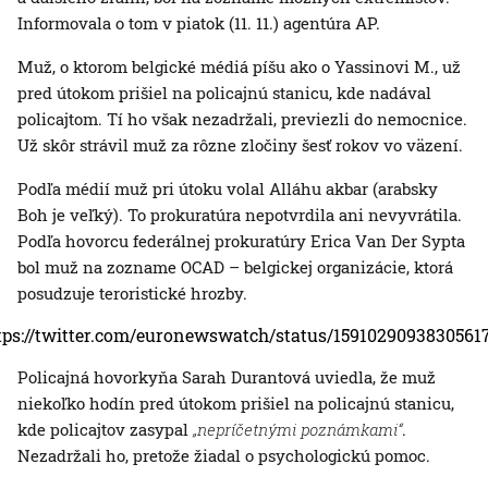
Informovala o tom v piatok (11. 11.) agentúra AP.
Muž, o ktorom belgické médiá píšu ako o Yassinovi M., už
pred útokom prišiel na policajnú stanicu, kde nadával
policajtom. Tí ho však nezadržali, previezli do nemocnice.
Už skôr strávil muž za rôzne zločiny šesť rokov vo väzení.
Podľa médií muž pri útoku volal Alláhu akbar (arabsky
Boh je veľký). To prokuratúra nepotvrdila ani nevyvrátila.
Podľa hovorcu federálnej prokuratúry Erica Van Der Sypta
bol muž na zozname OCAD – belgickej organizácie, ktorá
posudzuje teroristické hrozby.
tps://twitter.com/euronewswatch/status/1591029093830561
Policajná hovorkyňa Sarah Durantová uviedla, že muž
niekoľko hodín pred útokom prišiel na policajnú stanicu,
kde policajtov zasypal
„nepríčetnými poznámkami“
.
Nezadržali ho, pretože žiadal o psychologickú pomoc.