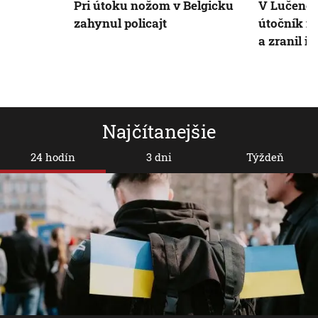
Pri útoku nožom v Belgicku
V Lučenci
zahynul policajt
útočník n
a zranil ic
Najčítanejšie
24 hodín
3 dni
Týždeň