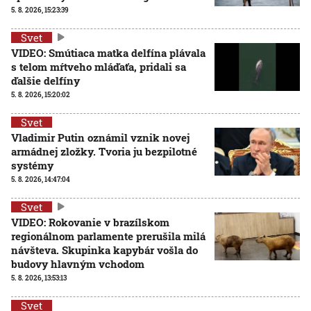
5. 8. 2026, 15:23:39
Svet
VIDEO: Smútiaca matka delfína plávala
s telom mŕtveho mláďaťa, pridali sa
ďalšie delfíny
5. 8. 2026, 15:20:02
Svet
Vladimir Putin oznámil vznik novej
armádnej zložky. Tvoria ju bezpilotné
systémy
5. 8. 2026, 14:47:04
Svet
VIDEO: Rokovanie v brazílskom
regionálnom parlamente prerušila milá
návšteva. Skupinka kapybár vošla do
budovy hlavným vchodom
5. 8. 2026, 13:53:13
Svet