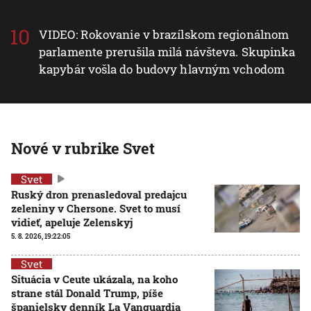
VIDEO: Rokovanie v brazílskom regionálnom
parlamente prerušila milá návšteva. Skupinka
kapybár vošla do budovy hlavným vchodom
Nové v rubrike Svet
Svet
Ruský dron prenasledoval predajcu
zeleniny v Chersone. Svet to musí
vidieť, apeluje Zelenskyj
5. 8. 2026, 19:22:05
Svet
Situácia v Ceute ukázala, na koho
strane stál Donald Trump, píše
španielsky denník La Vanguardia