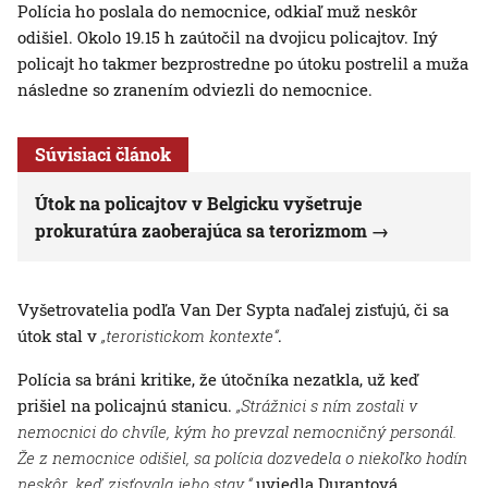
Polícia ho poslala do nemocnice, odkiaľ muž neskôr
odišiel. Okolo 19.15 h zaútočil na dvojicu policajtov. Iný
policajt ho takmer bezprostredne po útoku postrelil a muža
následne so zranením odviezli do nemocnice.
Súvisiaci článok
Útok na policajtov v Belgicku vyšetruje
prokuratúra zaoberajúca sa terorizmom
Vyšetrovatelia podľa Van Der Sypta naďalej zisťujú, či sa
útok stal v
„teroristickom kontexte“
.
Polícia sa bráni kritike, že útočníka nezatkla, už keď
prišiel na policajnú stanicu.
„Strážnici s ním zostali v
nemocnici do chvíle, kým ho prevzal nemocničný personál.
Že z nemocnice odišiel, sa polícia dozvedela o niekoľko hodín
neskôr, keď zisťovala jeho stav,“
uviedla Durantová.