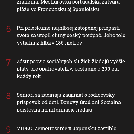
zranenia. Mechúrovka portugalská zatvára
pláže vo Francúzsku aj Španielsku
Pri prieskume najhlbšej zatopenej priepasti
sveta sa utopil elitný český potápač. Jeho telo
vytiahli z hĺbky 186 metrov
Zástupcovia sociálnych služieb žiadajú vyššie
platy pre opatrovateľky, postupne o 200 eur
každý rok
Seniori sa začínajú zaujímať o rodičovský
príspevok od detí. Daňový úrad ani Sociálna
poisťovňa im informácie nedajú
VIDEO: Zemetrasenie v Japonsku zastihlo