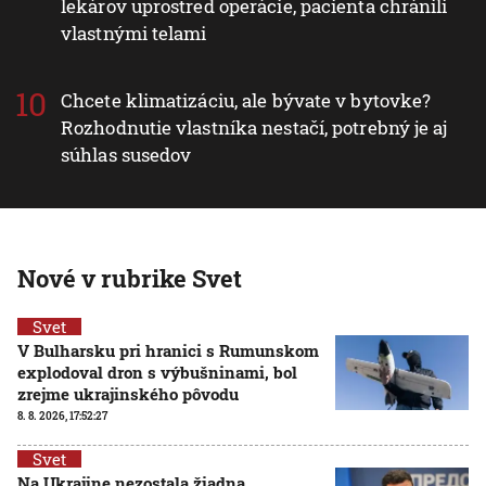
lekárov uprostred operácie, pacienta chránili
vlastnými telami
Chcete klimatizáciu, ale bývate v bytovke?
Rozhodnutie vlastníka nestačí, potrebný je aj
súhlas susedov
Nové v rubrike Svet
Svet
V Bulharsku pri hranici s Rumunskom
explodoval dron s výbušninami, bol
zrejme ukrajinského pôvodu
8. 8. 2026, 17:52:27
Svet
Na Ukrajine nezostala žiadna