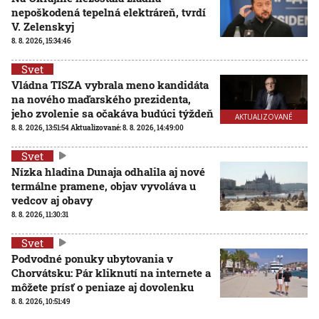
nepoškodená tepelná elektráreň, tvrdí
V. Zelenskyj
8. 8. 2026, 15:34:46
Svet
Vládna TISZA vybrala meno kandidáta
na nového maďarského prezidenta,
jeho zvolenie sa očakáva budúci týždeň
AKTUALIZOVANÉ
8. 8. 2026, 13:51:54
Aktualizované:
8. 8. 2026, 14:49:00
Svet
Nízka hladina Dunaja odhalila aj nové
termálne pramene, objav vyvoláva u
vedcov aj obavy
8. 8. 2026, 11:30:31
Svet
Podvodné ponuky ubytovania v
Chorvátsku: Pár kliknutí na internete a
môžete prísť o peniaze aj dovolenku
8. 8. 2026, 10:51:49