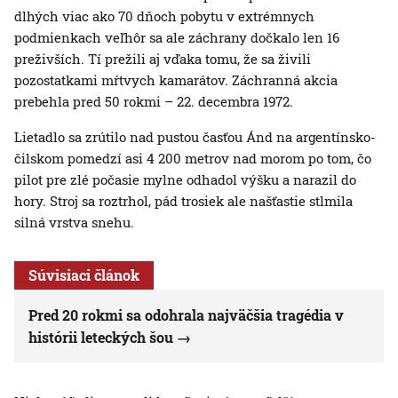
dlhých viac ako 70 dňoch pobytu v extrémnych
podmienkach veľhôr sa ale záchrany dočkalo len 16
preživších. Tí prežili aj vďaka tomu, že sa živili
pozostatkami mŕtvych kamarátov. Záchranná akcia
prebehla pred 50 rokmi – 22. decembra 1972.
Lietadlo sa zrútilo nad pustou časťou Ánd na argentínsko-
čilskom pomedzí asi 4 200 metrov nad morom po tom, čo
pilot pre zlé počasie mylne odhadol výšku a narazil do
hory. Stroj sa roztrhol, pád trosiek ale našťastie stlmila
silná vrstva snehu.
Súvisiaci článok
Pred 20 rokmi sa odohrala najväčšia tragédia v
histórii leteckých šou