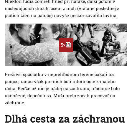
Niektorí ľudia zomreli hneď pri náraze, ďalší potom v
nasledujúcich dňoch, osem z nich (vrátane poslednej z
piatich žien na palube) navyše neskôr zavalila lavína.
5×
Preživší spočiatku v neprehľadnom teréne čakali na
pomoc, ranou však pre nich boli informácie z malého
rádia. Keďže už nie je nádej na záchranu, hľadanie bolo
ukončené, dopočuli sa. Muži preto začali pracovať na
záchrane.
Dlhá cesta za záchranou