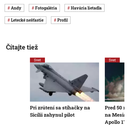
Andy
Fotogaléria
havária lietadla
letecké nešťastie
profil
Čítajte tiež
Svet
Svet
Pri zrútení sa stíhačky na
Pred 50 r
Sicílii zahynul pilot
na Mesiac
Apollo 17