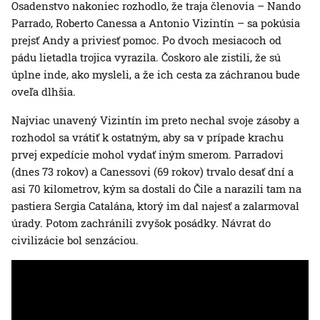
Osadenstvo nakoniec rozhodlo, že traja členovia – Nando
Parrado, Roberto Canessa a Antonio Vizintín – sa pokúsia
prejsť Andy a priviesť pomoc. Po dvoch mesiacoch od
pádu lietadla trojica vyrazila. Čoskoro ale zistili, že sú
úplne inde, ako mysleli, a že ich cesta za záchranou bude
oveľa dlhšia.
Najviac unavený Vizintín im preto nechal svoje zásoby a
rozhodol sa vrátiť k ostatným, aby sa v prípade krachu
prvej expedície mohol vydať iným smerom. Parradovi
(dnes 73 rokov) a Canessovi (69 rokov) trvalo desať dní a
asi 70 kilometrov, kým sa dostali do Čile a narazili tam na
pastiera Sergia Catalána, ktorý im dal najesť a zalarmoval
úrady. Potom zachránili zvyšok posádky. Návrat do
civilizácie bol senzáciou.