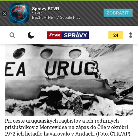
Správy STVR
ZOBRAZIŤ
STVR
BEZPLATNÉ - V Google Play
24
Pri ceste uruguajských ragbistov a ich rodinných
príslušníkov z Montevidea na zápas do Čile v októbri
1972 ich lietadlo havarovalo v Andách.
(Foto: ČTK/AP)