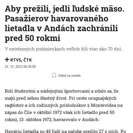
Aby prežili, jedli ľudské mäso.
Pasažierov havarovaného
lietadla v Andách zachránili
pred 50 rokmi
V extrémnych podmienkach veľhôr žili viac ako 70 dní.
RTVS
,
ČTK
22. 12. 2022 06:20:00
Odlož na neskôr
Boli študentmi a nádejnými športovcami a zdalo sa, že
majú pred sebou šťastný život. Pri ceste uruguajských
ragbistov a ich rodinných príslušníkov z Montevidea na
zápas do Čile v októbri 1972 však ich lietadlo pred 50
rokmi, 13. októbra 1972, havarovalo v Andách.
Haváriu lietadla zo 45 ľudí na palube prežilo 27 z nich. Po