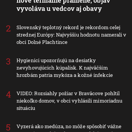
nové termálne pramene, objav
vyvoláva u vedcov aj obavy
Slovenský teplotný rekord je rekordom celej
strednej Európy: Najvyššiu hodnotu namerali v
obci Dolné Plachtince
Hygienici upozorňujú na desiatky
nevyhovujúcich kúpalísk. K najväčším
hrozbám patria mykóza a kožné infekcie
VIDEO: Rozsiahly požiar v Braväcove pohltil
niekoľko domov, v obci vyhlásili mimoriadnu
situáciu
Vyzerá ako medúza, no môže spôsobiť vážne