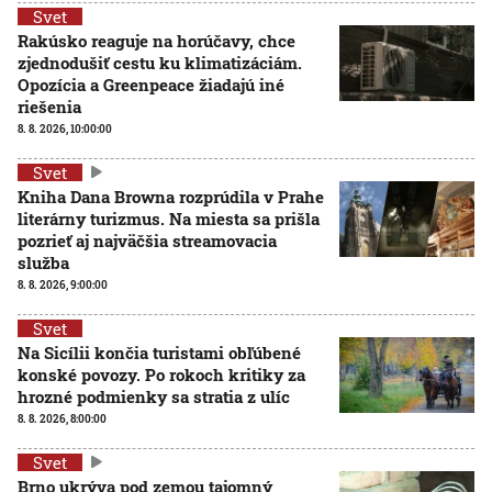
Svet
Rakúsko reaguje na horúčavy, chce
zjednodušiť cestu ku klimatizáciám.
Opozícia a Greenpeace žiadajú iné
riešenia
8. 8. 2026, 10:00:00
Svet
Kniha Dana Browna rozprúdila v Prahe
literárny turizmus. Na miesta sa prišla
pozrieť aj najväčšia streamovacia
služba
8. 8. 2026, 9:00:00
Svet
Na Sicílii končia turistami obľúbené
konské povozy. Po rokoch kritiky za
hrozné podmienky sa stratia z ulíc
8. 8. 2026, 8:00:00
Svet
Brno ukrýva pod zemou tajomný