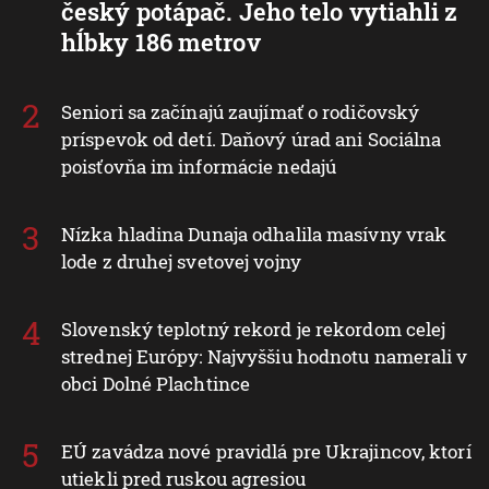
český potápač. Jeho telo vytiahli z
hĺbky 186 metrov
Seniori sa začínajú zaujímať o rodičovský
príspevok od detí. Daňový úrad ani Sociálna
poisťovňa im informácie nedajú
Nízka hladina Dunaja odhalila masívny vrak
lode z druhej svetovej vojny
Slovenský teplotný rekord je rekordom celej
strednej Európy: Najvyššiu hodnotu namerali v
obci Dolné Plachtince
EÚ zavádza nové pravidlá pre Ukrajincov, ktorí
utiekli pred ruskou agresiou