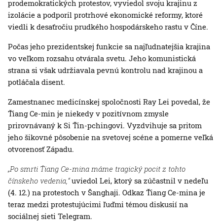
prodemokratických protestov, vyviedol svoju krajinu z
izolácie a podporil protrhové ekonomické reformy, ktoré
viedli k desaťročiu prudkého hospodárskeho rastu v Číne.
Počas jeho prezidentskej funkcie sa najľudnatejšia krajina
vo veľkom rozsahu otvárala svetu. Jeho komunistická
strana si však udržiavala pevnú kontrolu nad krajinou a
potláčala disent.
Zamestnanec medicínskej spoločnosti Ray Lei povedal, že
Ťiang Ce-min je niekedy v pozitívnom zmysle
prirovnávaný k Si Ťin-pchingovi. Vyzdvihuje sa pritom
jeho šikovné pôsobenie na svetovej scéne a pomerne veľká
otvorenosť Západu.
„Po smrti Ťiang Ce-mina máme tragický pocit z tohto
čínskeho vedenia,“
uviedol Lei, ktorý sa zúčastnil v nedeľu
(4. 12.) na protestoch v Šanghaji. Odkaz Ťiang Ce-mina je
teraz medzi protestujúcimi ľuďmi témou diskusií na
sociálnej sieti Telegram.