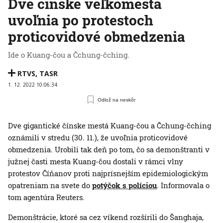
Dve čínske veľkomestá
uvoľnia po protestoch
proticovidové obmedzenia
Ide o Kuang-čou a Čchung-čching.
RTVS
,
TASR
1. 12. 2022 10:06:34
Odlož na neskôr
Dve gigantické čínske mestá Kuang-čou a Čchung-čching
oznámili v stredu (30. 11.), že uvoľnia proticovidové
obmedzenia. Urobili tak deň po tom, čo sa demonštranti v
južnej časti mesta Kuang-čou dostali v rámci vlny
protestov Číňanov proti najprísnejším epidemiologickým
opatreniam na svete do
potýčok s políciou
. Informovala o
tom agentúra Reuters.
Demonštrácie, ktoré sa cez víkend rozšírili do Šanghaja,