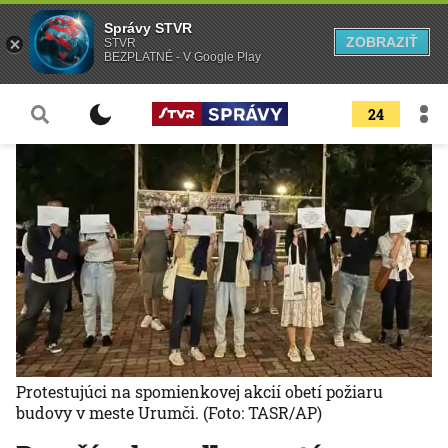
Správy STVR
ZOBRAZIŤ
STVR
BEZPLATNÉ - V Google Play
24
Protestujúci na spomienkovej akcií obetí požiaru
budovy v meste Urumči.
(Foto: TASR/AP)