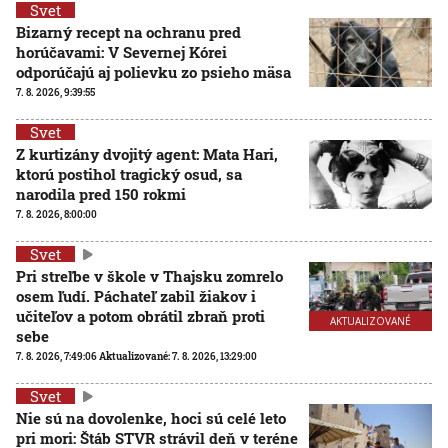
Svet
Bizarný recept na ochranu pred
horúčavami: V Severnej Kórei
odporúčajú aj polievku zo psieho mäsa
7. 8. 2026, 9:39:55
Svet
Z kurtizány dvojitý agent: Mata Hari,
ktorú postihol tragický osud, sa
narodila pred 150 rokmi
7. 8. 2026, 8:00:00
Svet
Pri streľbe v škole v Thajsku zomrelo
osem ľudí. Páchateľ zabil žiakov i
učiteľov a potom obrátil zbraň proti
AKTUALIZOVANÉ
sebe
7. 8. 2026, 7:49:06
Aktualizované:
7. 8. 2026, 13:29:00
Svet
Nie sú na dovolenke, hoci sú celé leto
pri mori: Štáb STVR strávil deň v teréne