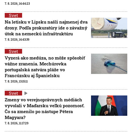
7. 8. 2026, 14:44:23
Svet
Na letisku v Lipsku našli najmenej dva
drony. Podľa prokuratúry ide o závažný
útok na nemeckú infraštruktúru
7. 8. 2026, 14:43:39
Svet
Vyzerá ako medúza, no môže spôsobiť
vážne zranenia. Mechúrovka
portugalská zatvára pláže vo
Francúzsku aj Španielsku
7. 8. 2026, 13:15:11
Svet
Zmeny vo verejnoprávnych médiách
vyvolali v Maďarsku veľkú pozornosť.
Čo sa zmenilo po nástupe Pétera
Magyara?
7. 8. 2026, 11:17:29