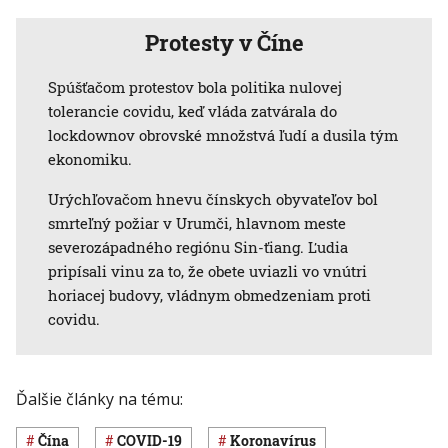
Protesty v Číne
Spúšťačom protestov bola politika nulovej
tolerancie covidu, keď vláda zatvárala do
lockdownov obrovské množstvá ľudí a dusila tým
ekonomiku.
Urýchľovačom hnevu čínskych obyvateľov bol
smrteľný požiar v Urumči, hlavnom meste
severozápadného regiónu Sin-ťiang. Ľudia
pripísali vinu za to, že obete uviazli vo vnútri
horiacej budovy, vládnym obmedzeniam proti
covidu.
Ďalšie články na tému:
Čína
COVID-19
koronavírus