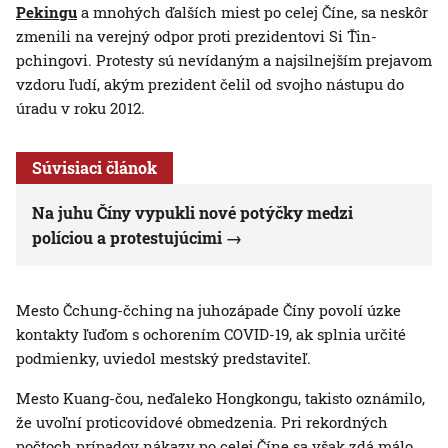
Pekingu
a mnohých ďalších miest po celej Číne, sa neskôr
zmenili na verejný odpor proti prezidentovi Si Ťin-
pchingovi. Protesty sú nevídaným a najsilnejším prejavom
vzdoru ľudí, akým prezident čelil od svojho nástupu do
úradu v roku 2012.
Súvisiaci článok
Na juhu Číny vypukli nové potýčky medzi
políciou a protestujúcimi
Mesto Čchung-čching na juhozápade Číny povolí úzke
kontakty ľuďom s ochorením COVID-19, ak splnia určité
podmienky, uviedol mestský predstaviteľ.
Mesto Kuang-čou, neďaleko Hongkongu, takisto oznámilo,
že uvoľní proticovidové obmedzenia. Pri rekordných
počtoch prípadov nákazy po celej Číne sa však zdá málo