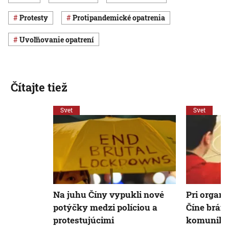
protesty
protipandemické opatrenia
uvoľňovanie opatrení
Čítajte tiež
Svet
Svet
Na juhu Číny vypukli nové
Pri organi
potýčky medzi políciou a
Číne bráni
protestujúcimi
komunikuj