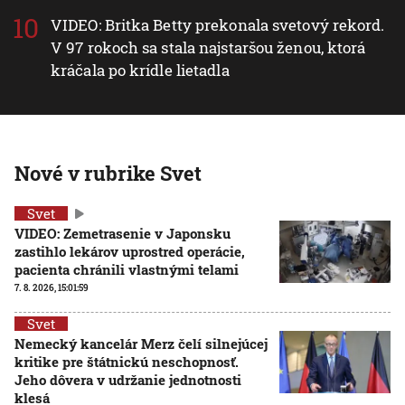
VIDEO: Britka Betty prekonala svetový rekord.
V 97 rokoch sa stala najstaršou ženou, ktorá
kráčala po krídle lietadla
Nové v rubrike Svet
Svet
VIDEO: Zemetrasenie v Japonsku
zastihlo lekárov uprostred operácie,
pacienta chránili vlastnými telami
7. 8. 2026, 15:01:59
Svet
Nemecký kancelár Merz čelí silnejúcej
kritike pre štátnickú neschopnosť.
Jeho dôvera v udržanie jednotnosti
klesá