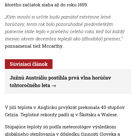
ktorého začiatok siaha až do roku 1659.
„Kým mnohí si určite budú pamätať extrémne letné
horúčavy, tento rok bolo pozoruhodné predovšetkým
pomerne stále teplo v priebehu celého roka, keď bol každý
mesiac okrem decembra teplejší ako (dlhodobý) priemer,“
poznamenal tiež Mccarthy.
Súvisiaci článok
Južnú Austráliu postihla prvá vlna horúčav
tohtoročného leta
V júli teplota v Anglicku prvýkrát prekonala 40 stupňov
Celzia. Teplotné rekordy padli aj v Škótsku a Walese.
Stúpajúce teploty sú podľa meteorológov výsledkom
globálneho otepľovania v dôsledku činnosti človeka a