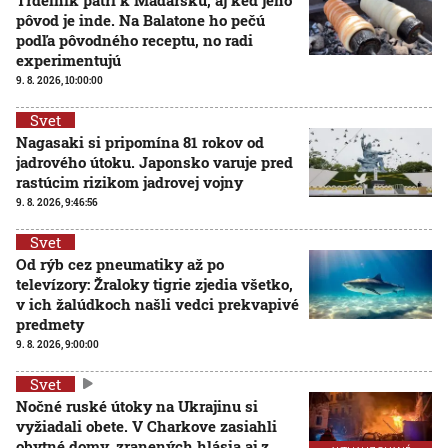
pôvod je inde. Na Balatone ho pečú
podľa pôvodného receptu, no radi
experimentujú
9. 8. 2026, 10:00:00
Svet
Nagasaki si pripomína 81 rokov od
jadrového útoku. Japonsko varuje pred
rastúcim rizikom jadrovej vojny
9. 8. 2026, 9:46:56
Svet
Od rýb cez pneumatiky až po
televízory: Žraloky tigrie zjedia všetko,
v ich žalúdkoch našli vedci prekvapivé
predmety
9. 8. 2026, 9:00:00
Svet
Nočné ruské útoky na Ukrajinu si
vyžiadali obete. V Charkove zasiahli
obytné domy, zranených hlásia aj z