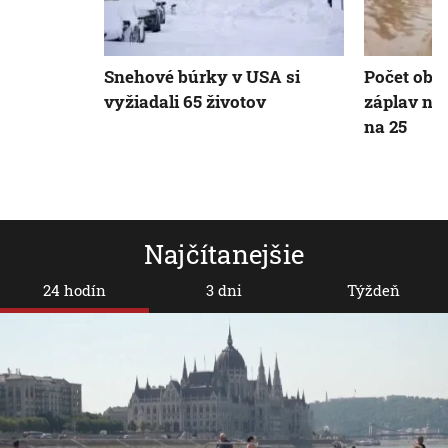
Snehové búrky v USA si
Počet obe
vyžiadali 65 životov
záplav na 
na 25
Najčítanejšie
24 hodín
3 dni
Týždeň