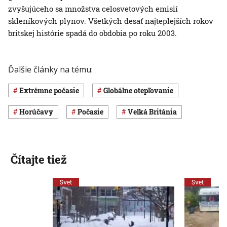
zvyšujúceho sa množstva celosvetových emisií
skleníkových plynov. Všetkých desať najteplejších rokov
britskej histórie spadá do obdobia po roku 2003.
Ďalšie články na tému:
extrémne počasie
globálne otepľovanie
horúčavy
Počasie
Veľká Británia
Čítajte tiež
Svet
Svet