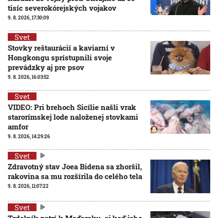
tisíc severokórejských vojakov
9. 8. 2026, 17:30:09
Svet
Stovky reštaurácií a kaviarní v
Hongkongu sprístupnili svoje
prevádzky aj pre psov
9. 8. 2026, 16:03:52
Svet
VIDEO: Pri brehoch Sicílie našli vrak
starorímskej lode naloženej stovkami
amfor
9. 8. 2026, 14:29:26
Svet
Zdravotný stav Joea Bidena sa zhoršil,
rakovina sa mu rozšírila do celého tela
9. 8. 2026, 11:07:22
Svet
Trdelník patrí k Maďarsku, aj keď jeho