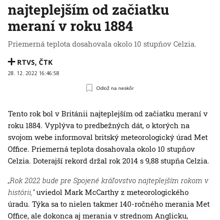
najteplejším od začiatku
meraní v roku 1884
Priemerná teplota dosahovala okolo 10 stupňov Celzia.
RTVS
,
ČTK
28. 12. 2022 16:46:58
Odlož na neskôr
Tento rok bol v Británii najteplejším od začiatku meraní v
roku 1884. Vyplýva to predbežných dát, o ktorých na
svojom webe informoval britský meteorologický úrad Met
Office. Priemerná teplota dosahovala okolo 10 stupňov
Celzia. Doterajší rekord držal rok 2014 s 9,88 stupňa Celzia.
„Rok 2022 bude pre Spojené kráľovstvo najteplejším rokom v
histórii,“
uviedol Mark McCarthy z meteorologického
úradu. Týka sa to nielen takmer 140-ročného merania Met
Office, ale dokonca aj merania v strednom Anglicku,