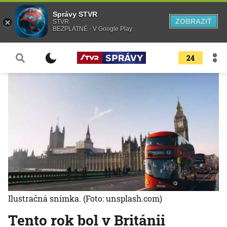
Správy STVR
ZOBRAZIŤ
STVR
BEZPLATNÉ - V Google Play
24
Ilustračná snímka.
(Foto: unsplash.com)
Tento rok bol v Británii