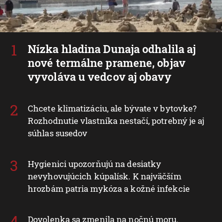
Nízka hladina Dunaja odhalila aj
nové termálne pramene, objav
vyvoláva u vedcov aj obavy
Chcete klimatizáciu, ale bývate v bytovke?
Rozhodnutie vlastníka nestačí, potrebný je aj
súhlas susedov
Hygienici upozorňujú na desiatky
nevyhovujúcich kúpalísk. K najväčším
hrozbám patria mykóza a kožné infekcie
Dovolenka sa zmenila na nočnú moru.