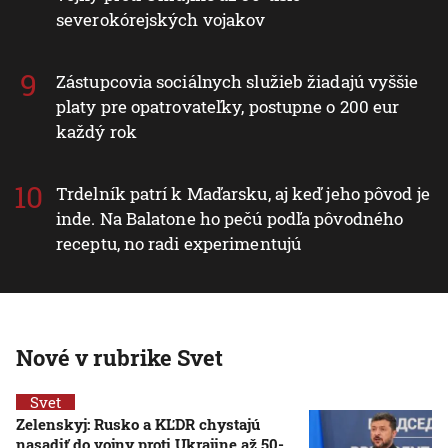
severokórejských vojakov
Zástupcovia sociálnych služieb žiadajú vyššie
platy pre opatrovateľky, postupne o 200 eur
každý rok
Trdelník patrí k Maďarsku, aj keď jeho pôvod je
inde. Na Balatone ho pečú podľa pôvodného
receptu, no radi experimentujú
Nové v rubrike Svet
Svet
Zelenskyj: Rusko a KĽDR chystajú
nasadiť do vojny proti Ukrajine až 50-