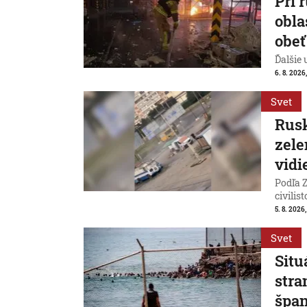
Pri 
obla
obeť
Ďalšie
6. 8. 2026
Svet
Rusk
zele
vidi
Podľa Z
civilist
5. 8. 2026
Svet
Situ
stra
špan