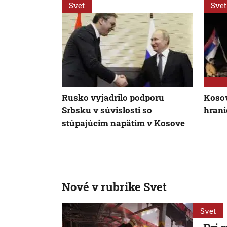
Svet
Svet
Rusko vyjadrilo podporu
Kosov
Srbsku v súvislosti so
hrani
stúpajúcim napätím v Kosove
Nové v rubrike Svet
Svet