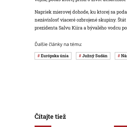
Napriek mierovej dohode, ku ktorej sa podar
nezávislosť viaceré ozbrojené skupiny. Št
prezidenta Salvu Kiira a bývalého vodcu p
Ďalšie články na tému:
Európska únia
Južný Sudán
n
Čítajte tiež