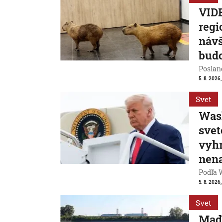
VIDE
regi
návš
bud
Poslanc
5. 8. 2026,
Svet
Wash
svet
vyhr
nen
Podľa 
5. 8. 2026,
Svet
Maď