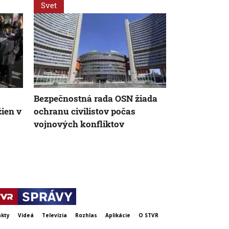
Svet
Svet
Bezpečnostná rada OSN žiada
Pri ruskom
ien v
ochranu civilistov počas
Charkovskej
vojnových konfliktov
traja ľudia. 
ukrajinsko
kty
Videá
Televízia
Rozhlas
Aplikácie
O STVR