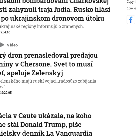
ruskom bombardovaní Charkovskej
Copyri
sti zahynuli traja ľudia. Rusko hlási
Cookie
 po ukrajinskom dronovom útoku
 ukrajinské regióny informujú o zranených.
, 7:54:40
Video
ý dron prenasledoval predajcu
niny v Chersone. Svet to musí
eť, apeluje Zelenskyj
elenského majú ruskí vojaci „radosť zo zabíjania
ov“.
, 19:22:05
ácia v Ceute ukázala, na koho
ne stál Donald Trump, píše
ielsky denník La Vanguardia