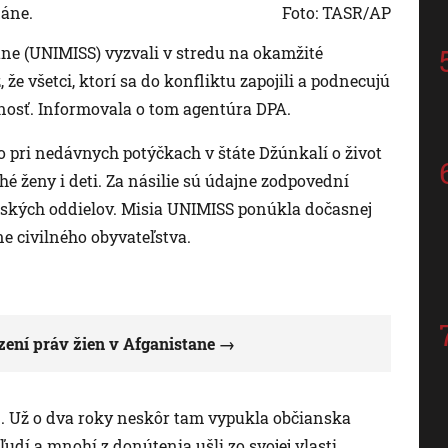
áne.
Foto: TASR/AP
e (UNIMISS) vyzvali v stredu na okamžité
 že všetci, ktorí sa do konfliktu zapojili a podnecujú
dnosť. Informovala o tom agentúra DPA.
o pri nedávnych potýčkach v štáte Džúnkalí o život
hé ženy i deti. Za násilie sú údajne zodpovední
nských oddielov. Misia UNIMISS ponúkla dočasnej
e civilného obyvateľstva.
ení práv žien v Afganistane
1. Už o dva roky neskôr tam vypukla občianska
e ľudí a mnohí z donútenia ušli zo svojej vlasti.