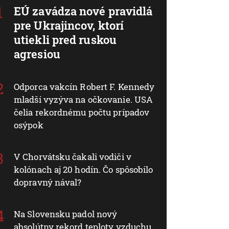
EÚ zavádza nové pravidlá
pre Ukrajincov, ktorí
utiekli pred ruskou
agresiou
Odporca vakcín Robert F. Kennedy
mladší vyzýva na očkovanie. USA
čelia rekordnému počtu prípadov
osýpok
V Chorvátsku čakali vodiči v
kolónach aj 20 hodín. Čo spôsobilo
dopravný nával?
Na Slovensku padol nový
absolútny rekord teploty vzduchu