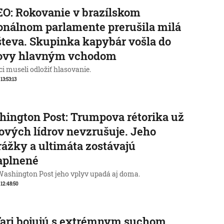
O: Rokovanie v brazílskom
onálnom parlamente prerušila milá
teva. Skupinka kapybár vošla do
ovy hlavným vchodom
i museli odložiť hlasovanie.
 13:53:13
ington Post: Trumpova rétorika už
ových lídrov nevzrušuje. Jeho
ážky a ultimáta zostávajú
aplnené
Washington Post jeho vplyv upadá aj doma.
 12:48:50
ari bojujú s extrémnym suchom.