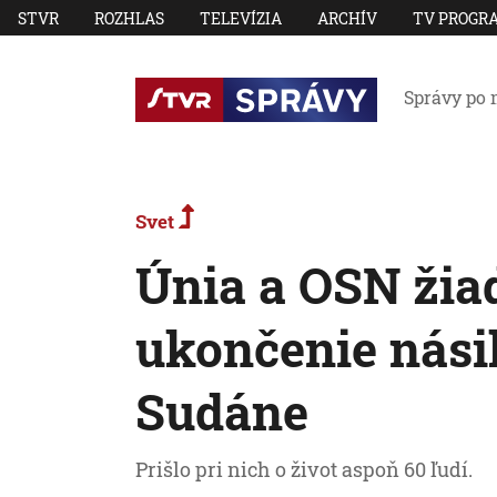
STVR
ROZHLAS
TELEVÍZIA
ARCHÍV
TV PROGR
Správy po 
Svet
Únia a OSN žia
ukončenie nási
Sudáne
Prišlo pri nich o život aspoň 60 ľudí.