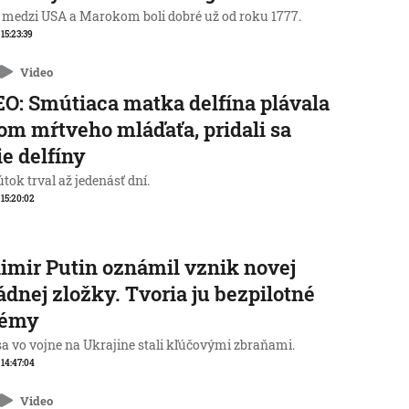
 medzi USA a Marokom boli dobré už od roku 1777.
 15:23:39
Video
O: Smútiaca matka delfína plávala
lom mŕtveho mláďaťa, pridali sa
ie delfíny
tok trval až jedenásť dní.
, 15:20:02
imir Putin oznámil vznik novej
dnej zložky. Tvoria ju bezpilotné
témy
sa vo vojne na Ukrajine stali kľúčovými zbraňami.
, 14:47:04
Video