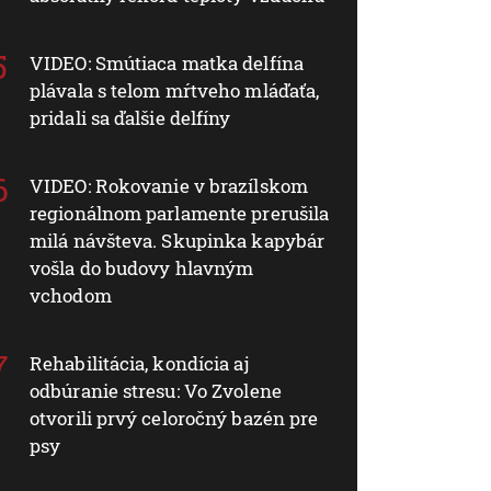
VIDEO: Smútiaca matka delfína
plávala s telom mŕtveho mláďaťa,
pridali sa ďalšie delfíny
VIDEO: Rokovanie v brazílskom
regionálnom parlamente prerušila
milá návšteva. Skupinka kapybár
vošla do budovy hlavným
vchodom
Rehabilitácia, kondícia aj
odbúranie stresu: Vo Zvolene
otvorili prvý celoročný bazén pre
psy