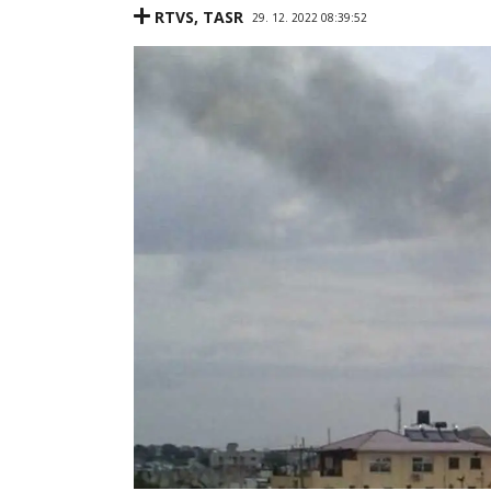
RTVS
,
TASR
29. 12. 2022 08:39:52