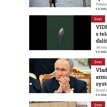
Vzťahy
5. 8. 2026,
Svet
VIDE
s te
ďalš
Jej smú
5. 8. 2026
Svet
Vlad
armá
sys
Drony 
5. 8. 2026
Svet