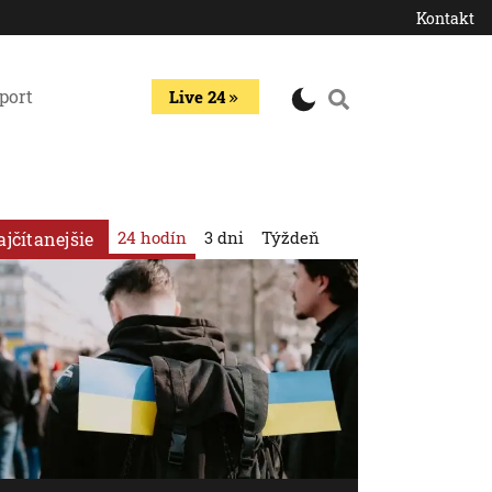
Kontakt
port
Live 24
24 hodín
3 dni
Týždeň
ajčítanejšie