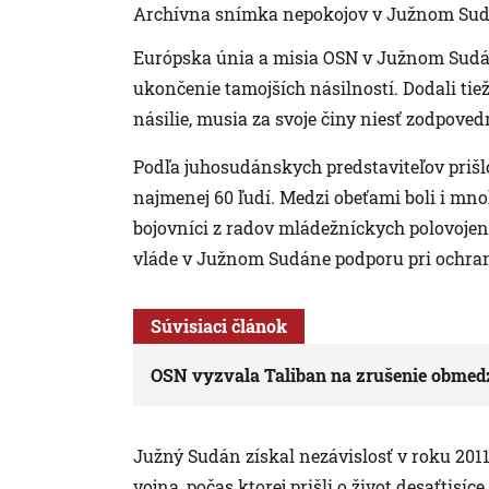
Archívna snímka nepokojov v Južnom Sud
Európska únia a misia OSN v Južnom Sudán
ukončenie tamojších násilností. Dodali tiež,
násilie, musia za svoje činy niesť zodpove
Podľa juhosudánskych predstaviteľov prišl
najmenej 60 ľudí. Medzi obeťami boli i mno
bojovníci z radov mládežníckych polovoje
vláde v Južnom Sudáne podporu pri ochran
Súvisiaci článok
OSN vyzvala Taliban na zrušenie obmedz
Južný Sudán získal nezávislosť v roku 201
vojna, počas ktorej prišli o život desaťtisíc