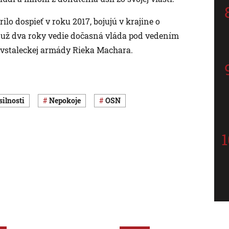
ilo dospieť v roku 2017, bojujú v krajine o
át už dva roky vedie dočasná vláda pod vedením
ovstaleckej armády Rieka Machara.
ásilnosti
nepokoje
OSN