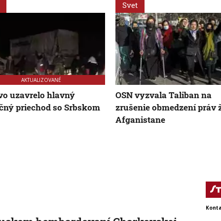
Svet
AKTUALIZOVANÉ
o uzavrelo hlavný
OSN vyzvala Taliban na
čný priechod so Srbskom
zrušenie obmedzení práv ž
Afganistane
Konta