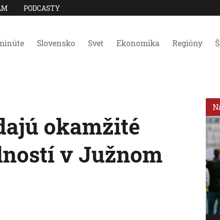
AM
PODCASTY
minúte
Slovensko
Svet
Ekonomika
Regióny
Š
N
dajú okamžité
lností v Južnom