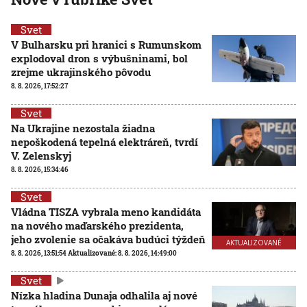
Svet
V Bulharsku pri hranici s Rumunskom
explodoval dron s výbušninami, bol
zrejme ukrajinského pôvodu
8. 8. 2026, 17:52:27
Svet
Na Ukrajine nezostala žiadna
nepoškodená tepelná elektráreň, tvrdí
V. Zelenskyj
8. 8. 2026, 15:34:46
Svet
Vládna TISZA vybrala meno kandidáta
na nového maďarského prezidenta,
jeho zvolenie sa očakáva budúci týždeň
AKTUALIZOVANÉ
8. 8. 2026, 13:51:54
Aktualizované:
8. 8. 2026, 14:49:00
Svet
Nízka hladina Dunaja odhalila aj nové