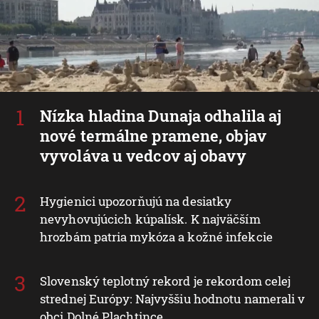
Nízka hladina Dunaja odhalila aj
nové termálne pramene, objav
vyvoláva u vedcov aj obavy
Hygienici upozorňujú na desiatky
nevyhovujúcich kúpalísk. K najväčším
hrozbám patria mykóza a kožné infekcie
Slovenský teplotný rekord je rekordom celej
strednej Európy: Najvyššiu hodnotu namerali v
obci Dolné Plachtince