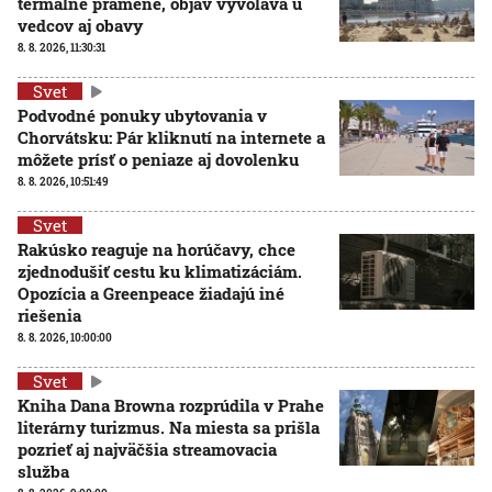
termálne pramene, objav vyvoláva u
vedcov aj obavy
8. 8. 2026, 11:30:31
Svet
Podvodné ponuky ubytovania v
Chorvátsku: Pár kliknutí na internete a
môžete prísť o peniaze aj dovolenku
8. 8. 2026, 10:51:49
Svet
Rakúsko reaguje na horúčavy, chce
zjednodušiť cestu ku klimatizáciám.
Opozícia a Greenpeace žiadajú iné
riešenia
8. 8. 2026, 10:00:00
Svet
Kniha Dana Browna rozprúdila v Prahe
literárny turizmus. Na miesta sa prišla
pozrieť aj najväčšia streamovacia
služba