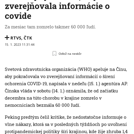
zverejňovala informácie o
covide
Za mesiac tam zomrelo takmer 60 000 ľudí.
RTVS
,
ČTK
15. 1. 2023 11:31:44
Odlož na neskôr
Svetová zdravotnícka organizácia (WHO) apeluje na Čínu,
aby pokračovala vo zverejňovaní informácií o šírení
ochorenia COVID-19, napísala v nedeľu (15. 1.) agentúra AP.
Čínska vláda v sobotu (14. 1.) oznámila, že od začiatku
decembra na túto chorobu v krajine zomrelo v
nemocniciach bezmála 60 000 ľudí.
Peking predtým čelil kritike, že nedostatočne informuje o
vlne nákazy, ktorá sa v posledných týždňoch po uvoľnení
protipandemickej politiky šíri krajinou, kde žije zhruba 1,4