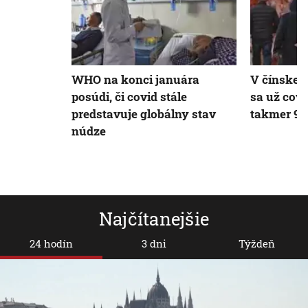
WHO na konci januára
V čínskej 
posúdi, či covid stále
sa už cov
predstavuje globálny stav
takmer 90
núdze
Najčítanejšie
24 hodín
3 dni
Týždeň