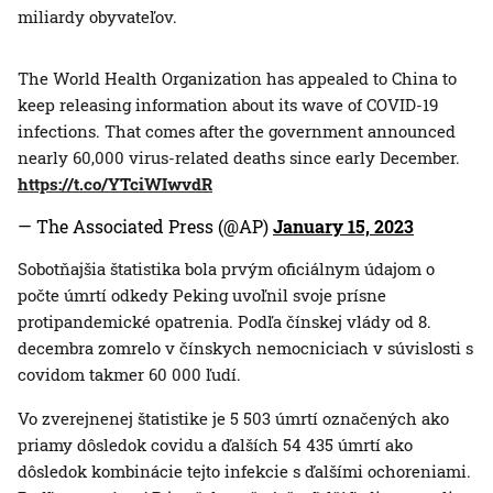
miliardy obyvateľov.
The World Health Organization has appealed to China to
keep releasing information about its wave of COVID-19
infections. That comes after the government announced
nearly 60,000 virus-related deaths since early December.
https://t.co/YTciWIwvdR
— The Associated Press (@AP)
January 15, 2023
Sobotňajšia štatistika bola prvým oficiálnym údajom o
počte úmrtí odkedy Peking uvoľnil svoje prísne
protipandemické opatrenia. Podľa čínskej vlády od 8.
decembra zomrelo v čínskych nemocniciach v súvislosti s
covidom takmer 60 000 ľudí.
Vo zverejnenej štatistike je 5 503 úmrtí označených ako
priamy dôsledok covidu a ďalších 54 435 úmrtí ako
dôsledok kombinácie tejto infekcie s ďalšími ochoreniami.