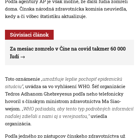
Podľa agentúry AP je však možné, že ďalší ľudia zomreli
doma. Čínska národná zdravotnícka komisia neuviedla,
kedy a či vôbec štatistiku aktualizuje.
Súvisiaci článok
Za mesiac zomrelo v Číne na covid takmer 60 000
ľudí
Toto oznámenie
„umožňuje lepšie pochopiť epidemickú
situáciu“
, uvádza sa vo vyhlásení WHO. Šéf organizácie
Tedros Adhanom Ghebreyesus podľa neho telefonicky
hovoril s čínskym ministrom zdravotníctva Ma Siao-
wejom.
„WHO požiadala, aby tento typ podrobných informácií
naďalej zdieľali s nami aj s verejnosťou,“
uviedla
organizácia.
Podľa jedného zo zástupcov čínskeho zdravotníctva už