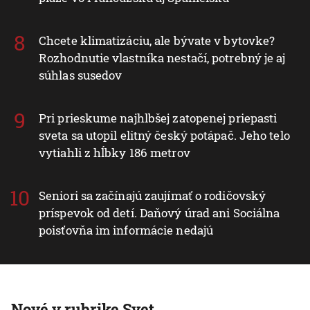
Chcete klimatizáciu, ale bývate v bytovke?
Rozhodnutie vlastníka nestačí, potrebný je aj
súhlas susedov
Pri prieskume najhlbšej zatopenej priepasti
sveta sa utopil elitný český potápač. Jeho telo
vytiahli z hĺbky 186 metrov
Seniori sa začínajú zaujímať o rodičovský
príspevok od detí. Daňový úrad ani Sociálna
poisťovňa im informácie nedajú
Nové v rubrike Svet