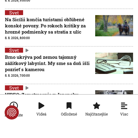
8. 8. 2026, 9:00:00
Svet
Na Sicílii končia turistami obľúbené
konské povozy. Po rokoch kritiky za
hrozné podmienky sa stratia z ulíc
8. 8. 2026, 8:00:00
Svet
Brno ukrýva pod zemou tajomný
zážitkový labyrint. My sme sa doň išli
pozrieť s kamerou
8. 8. 2026, 7:00:00
Svet
VIDEO: Zemetrasenie v Japonsku
zastihlo lekárov uprostred operácie,
pacienta chránili vlastnými telami
7. 8. 2026, 15:01:59
Viac
Videá
Odložené
Najčítanejšie
Po minúte
Svet
Nemecký kancelár Merz čelí silnejúcej kritike pre