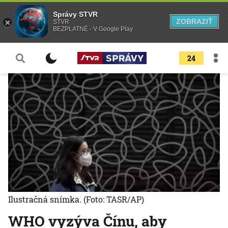
Správy STVR
ZOBRAZIŤ
STVR
BEZPLATNÉ - V Google Play
24
Ilustračná snímka.
(Foto: TASR/AP)
WHO vyzýva Čínu, aby