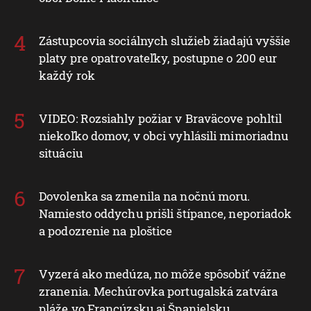
Zástupcovia sociálnych služieb žiadajú vyššie
platy pre opatrovateľky, postupne o 200 eur
každý rok
VIDEO: Rozsiahly požiar v Braväcove pohltil
niekoľko domov, v obci vyhlásili mimoriadnu
situáciu
Dovolenka sa zmenila na nočnú moru.
Namiesto oddychu prišli štípance, neporiadok
a podozrenie na ploštice
Vyzerá ako medúza, no môže spôsobiť vážne
zranenia. Mechúrovka portugalská zatvára
pláže vo Francúzsku aj Španielsku