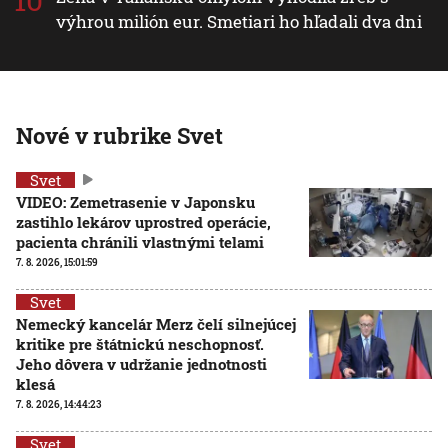
výhrou milión eur. Smetiari ho hľadali dva dni
Nové v rubrike Svet
Svet
VIDEO: Zemetrasenie v Japonsku
zastihlo lekárov uprostred operácie,
pacienta chránili vlastnými telami
7. 8. 2026, 15:01:59
Svet
Nemecký kancelár Merz čelí silnejúcej
kritike pre štátnickú neschopnosť.
Jeho dôvera v udržanie jednotnosti
klesá
7. 8. 2026, 14:44:23
Svet