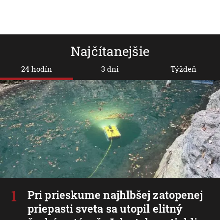
Najčítanejšie
24 hodín
3 dni
Týždeň
Pri prieskume najhlbšej zatopenej
priepasti sveta sa utopil elitný