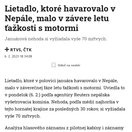
Lietadlo, ktoré havarovalo v
Nepále, malo v závere letu
ťažkosti s motormi
Januárová nehoda si vyžiadala vyše 70 mŕtvych.
RTVS
,
ČTK
6. 2. 2023 18:34:08
Odlož na neskôr
Lietadlo, ktoré v polovici januára havarovalo v Nepále,
malo v záverečnej fáze letu ťažkosti s motormi. Uviedla to
v pondelok (6. 2.) podľa agentúry Reuters nepálska
vyšetrovacia komisia. Nehoda, podľa médií najhoršia v
tejto hornatej krajine za posledných 30 rokov, si vyžiadala
vyše 70 mŕtvych.
Analýza hlasového záznamu z pilotnej kabíny i záznamy