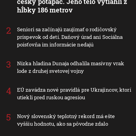
český potápač. Jeho telo vytiahli z
hĺbky 186 metrov
Seniori sa začínajú zaujímať o rodičovský
príspevok od detí. Daňový úrad ani Sociálna
poisťovňa im informácie nedajú
Nízka hladina Dunaja odhalila masívny vrak
lode z druhej svetovej vojny
EÚ zavádza nové pravidlá pre Ukrajincov, ktorí
utiekli pred ruskou agresiou
Nový slovenský teplotný rekord má ešte
vyššiu hodnotu, ako sa pôvodne zdalo