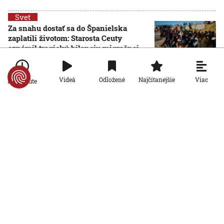
Svet
Za snahu dostať sa do Španielska
zaplatili životom: Starosta Ceuty
oznámil tragickú bilanciu migračnej
krízy
6. 8. 2026, 16:16:47
Viac
Videá
Odložené
Najčítanejšie
Po minúte
Svet
Žena v Taliansku omylom vyhodila
žreb s výhrou milión eur. Smetiari ho
hľadali dva dni
6. 8. 2026, 15:49:55
Svet
VIDEO: Britka Betty prekonala svetový
rekord. V 97 rokoch sa stala najstaršou
ženou, ktorá kráčala po krídle lietadla
6. 8. 2026, 15:40:24
Svet
V ukrajinskej armáde slúži takmer 16-