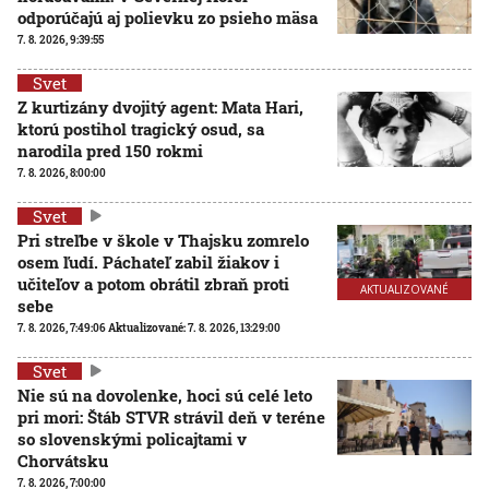
odporúčajú aj polievku zo psieho mäsa
7. 8. 2026, 9:39:55
Svet
Z kurtizány dvojitý agent: Mata Hari,
ktorú postihol tragický osud, sa
narodila pred 150 rokmi
7. 8. 2026, 8:00:00
Svet
Pri streľbe v škole v Thajsku zomrelo
osem ľudí. Páchateľ zabil žiakov i
učiteľov a potom obrátil zbraň proti
AKTUALIZOVANÉ
sebe
7. 8. 2026, 7:49:06
Aktualizované:
7. 8. 2026, 13:29:00
Svet
Nie sú na dovolenke, hoci sú celé leto
pri mori: Štáb STVR strávil deň v teréne
so slovenskými policajtami v
Chorvátsku
7. 8. 2026, 7:00:00