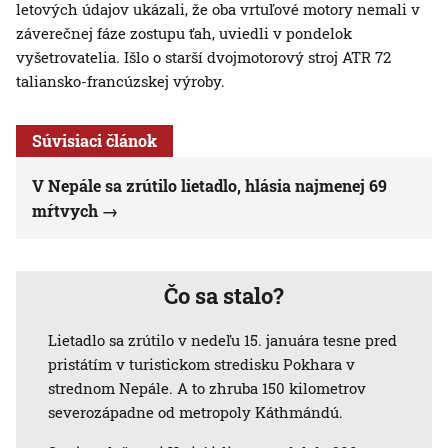
letových údajov ukázali, že oba vrtuľové motory nemali v
záverečnej fáze zostupu ťah, uviedli v pondelok
vyšetrovatelia. Išlo o starší dvojmotorový stroj ATR 72
taliansko-francúzskej výroby.
Súvisiaci článok
V Nepále sa zrútilo lietadlo, hlásia najmenej 69
mŕtvych
Čo sa stalo?
Lietadlo sa zrútilo v nedeľu 15. januára tesne pred
pristátím v turistickom stredisku Pokhara v
strednom Nepále. A to zhruba 150 kilometrov
severozápadne od metropoly Káthmándú.