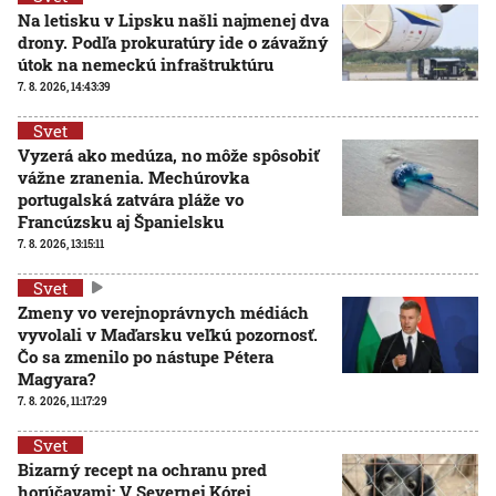
Na letisku v Lipsku našli najmenej dva
drony. Podľa prokuratúry ide o závažný
útok na nemeckú infraštruktúru
7. 8. 2026, 14:43:39
Svet
Vyzerá ako medúza, no môže spôsobiť
vážne zranenia. Mechúrovka
portugalská zatvára pláže vo
Francúzsku aj Španielsku
7. 8. 2026, 13:15:11
Svet
Zmeny vo verejnoprávnych médiách
vyvolali v Maďarsku veľkú pozornosť.
Čo sa zmenilo po nástupe Pétera
Magyara?
7. 8. 2026, 11:17:29
Svet
Bizarný recept na ochranu pred
horúčavami: V Severnej Kórei