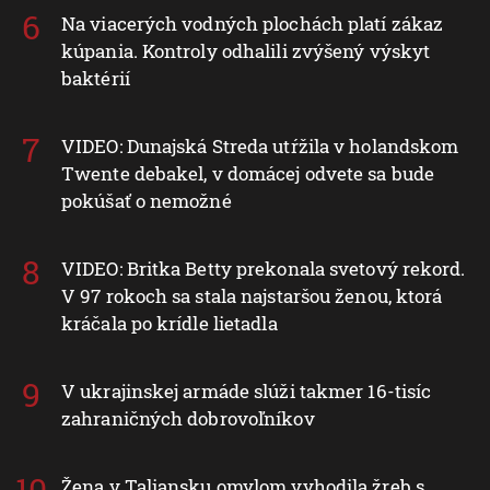
Na viacerých vodných plochách platí zákaz
kúpania. Kontroly odhalili zvýšený výskyt
baktérií
VIDEO: Dunajská Streda utŕžila v holandskom
Twente debakel, v domácej odvete sa bude
pokúšať o nemožné
VIDEO: Britka Betty prekonala svetový rekord.
V 97 rokoch sa stala najstaršou ženou, ktorá
kráčala po krídle lietadla
V ukrajinskej armáde slúži takmer 16-tisíc
zahraničných dobrovoľníkov
Žena v Taliansku omylom vyhodila žreb s