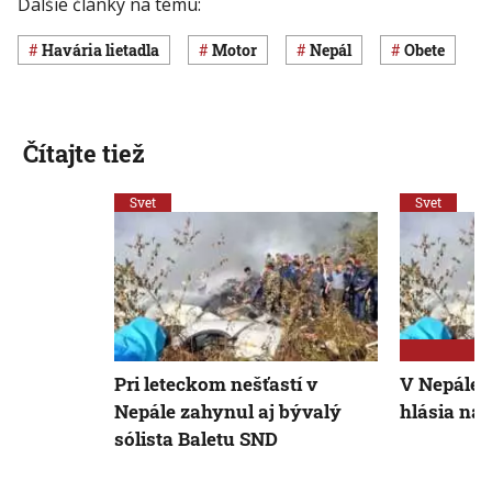
Ďalšie články na tému:
havária lietadla
motor
Nepál
obete
Čítajte tiež
Svet
Svet
Pri leteckom nešťastí v
V Nepále sa
Nepále zahynul aj bývalý
hlásia na
sólista Baletu SND