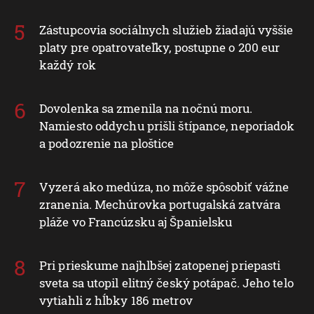
Zástupcovia sociálnych služieb žiadajú vyššie
platy pre opatrovateľky, postupne o 200 eur
každý rok
Dovolenka sa zmenila na nočnú moru.
Namiesto oddychu prišli štípance, neporiadok
a podozrenie na ploštice
Vyzerá ako medúza, no môže spôsobiť vážne
zranenia. Mechúrovka portugalská zatvára
pláže vo Francúzsku aj Španielsku
Pri prieskume najhlbšej zatopenej priepasti
sveta sa utopil elitný český potápač. Jeho telo
vytiahli z hĺbky 186 metrov