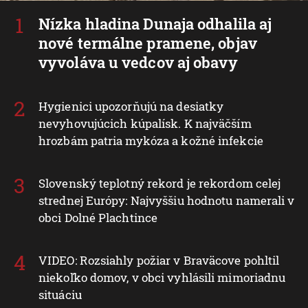
Nízka hladina Dunaja odhalila aj
nové termálne pramene, objav
vyvoláva u vedcov aj obavy
Hygienici upozorňujú na desiatky
nevyhovujúcich kúpalísk. K najväčším
hrozbám patria mykóza a kožné infekcie
Slovenský teplotný rekord je rekordom celej
strednej Európy: Najvyššiu hodnotu namerali v
obci Dolné Plachtince
VIDEO: Rozsiahly požiar v Braväcove pohltil
niekoľko domov, v obci vyhlásili mimoriadnu
situáciu