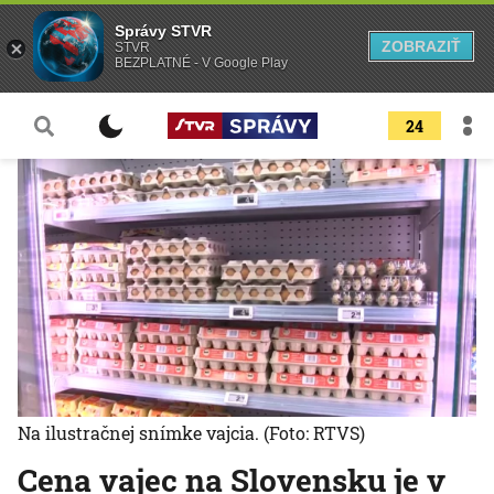
Správy STVR
ZOBRAZIŤ
STVR
BEZPLATNÉ - V Google Play
24
Na ilustračnej snímke vajcia.
(Foto: RTVS)
Cena vajec na Slovensku je v