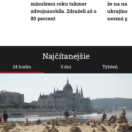
minulému roku takmer
že na naš
zdvojnásobila. Zdraželi až o
ukrajinské
80 percent
nesmú pr
Najčítanejšie
24 hodín
3 dni
Týždeň