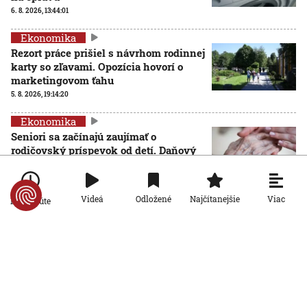
6. 8. 2026, 13:44:01
Ekonomika
Rezort práce prišiel s návrhom rodinnej
karty so zľavami. Opozícia hovorí o
marketingovom ťahu
5. 8. 2026, 19:14:20
Ekonomika
Seniori sa začínajú zaujímať o
rodičovský príspevok od detí. Daňový
úrad ani Sociálna poisťovňa im
informácie nedajú
5. 8. 2026, 19:08:24
Viac
Videá
Odložené
Najčítanejšie
Po minúte
Ekonomika
Na Slovensku zarastá 300-tisíc
hektárov pôdy. Farmárom by mohla
pomôcť zvládnuť sucho či vrátiť do
krajiny zdroje pitnej vody
5. 8. 2026, 15:04:57