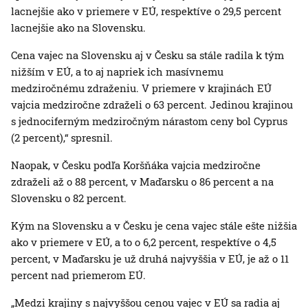
lacnejšie ako v priemere v EÚ, respektíve o 29,5 percent
lacnejšie ako na Slovensku.
Cena vajec na Slovensku aj v Česku sa stále radila k tým
nižším v EÚ, a to aj napriek ich masívnemu
medziročnému zdraženiu. V priemere v krajinách EÚ
vajcia medziročne zdraželi o 63 percent. Jedinou krajinou
s jednociferným medziročným nárastom ceny bol Cyprus
(2 percent),“ spresnil.
Naopak, v Česku podľa Koršňáka vajcia medziročne
zdraželi až o 88 percent, v Maďarsku o 86 percent a na
Slovensku o 82 percent.
Kým na Slovensku a v Česku je cena vajec stále ešte nižšia
ako v priemere v EÚ, a to o 6,2 percent, respektíve o 4,5
percent, v Maďarsku je už druhá najvyššia v EÚ, je až o 11
percent nad priemerom EÚ.
„Medzi krajiny s najvyššou cenou vajec v EÚ sa radia aj