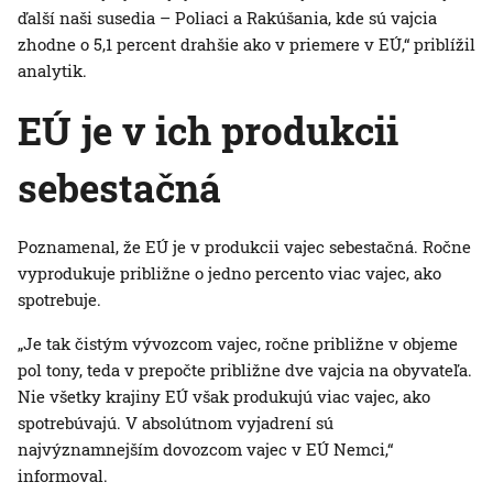
ďalší naši susedia – Poliaci a Rakúšania, kde sú vajcia
zhodne o 5,1 percent drahšie ako v priemere v EÚ,“ priblížil
analytik.
EÚ je v ich produkcii
sebestačná
Poznamenal, že EÚ je v produkcii vajec sebestačná. Ročne
vyprodukuje približne o jedno percento viac vajec, ako
spotrebuje.
„Je tak čistým vývozcom vajec, ročne približne v objeme
pol tony, teda v prepočte približne dve vajcia na obyvateľa.
Nie všetky krajiny EÚ však produkujú viac vajec, ako
spotrebúvajú. V absolútnom vyjadrení sú
najvýznamnejším dovozcom vajec v EÚ Nemci,“
informoval.