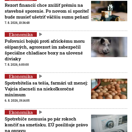
Rezort financií chce znížiť prémiu na
stavebné sporenie. Po novom si sporiteľ
bude musieť ušetriť väčšiu sumu peňazí
7. 8. 2026, 10:34:48
Ekonomika
Poľovníci bojujú proti africkému moru
ošípaných, agrorezort im zabezpečil
špeciálne chladiace boxy na ulovené
diviaky
7. 8. 2026, 6:00:00
Ekonomika
Spotrebitelia sa tešia, farmári už menej:
Vajcia zlacneli na niekoľkoročné
minimum
6. 8. 2026, 19:14:05
Ekonomika
Spotrebiče nemusia po pár rokoch
končiť na smetisku. EÚ posilňuje právo
na opravu