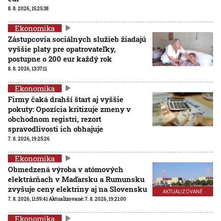
8. 8. 2026, 15:25:38
Ekonomika
Zástupcovia sociálnych služieb žiadajú
vyššie platy pre opatrovateľky,
postupne o 200 eur každý rok
8. 8. 2026, 13:37:11
Ekonomika
Firmy čaká drahší štart aj vyššie
pokuty: Opozícia kritizuje zmeny v
obchodnom registri, rezort
spravodlivosti ich obhajuje
7. 8. 2026, 19:25:26
Ekonomika
Obmedzená výroba v atómových
elektrárňach v Maďarsku a Rumunsku
zvyšuje ceny elektriny aj na Slovensku
AKTUALIZOVANÉ
7. 8. 2026, 11:59:41
Aktualizované:
7. 8. 2026, 19:21:00
Ekonomika