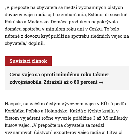
„V prepočte na obyvateľa sa medzi významných čistých
dovozov vajec radia aj Luxemburčania, Estónci či susedné
Rakúsko a Maďarsko. Domáca produkcia nepokrývala
domácu spotrebu v minulom roku ani v Česku. To bolo
nútené z dovozu kryť približne spotrebu siedmich vajec na
obyvateľa,“ doplnil.
Súvisiaci článok
Cena vajec sa oproti minulému roku takmer
zdvojnásobila. Zdraželi až o 80 percent
Naopak, najväčším čistým vývozcom vajec v EÚ sú podľa
Koršňáka Poľsko a Holandsko. Každá z týchto krajín v
čistom vyjadrení ročne vyvezie približne 3 až 3,5 miliardy
kusov vajec. „V prepočte na obyvateľa sa medzi
významných (čistých) exportérov vajec radia aj Litva či