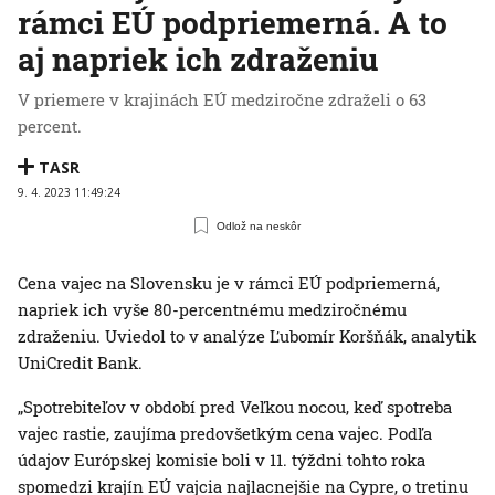
rámci EÚ podpriemerná. A to
aj napriek ich zdraženiu
V priemere v krajinách EÚ medziročne zdraželi o 63
percent.
TASR
9. 4. 2023 11:49:24
Odlož na neskôr
Cena vajec na Slovensku je v rámci EÚ podpriemerná,
napriek ich vyše 80-percentnému medziročnému
zdraženiu. Uviedol to v analýze Ľubomír Koršňák, analytik
UniCredit Bank.
„Spotrebiteľov v období pred Veľkou nocou, keď spotreba
vajec rastie, zaujíma predovšetkým cena vajec. Podľa
údajov Európskej komisie boli v 11. týždni tohto roka
spomedzi krajín EÚ vajcia najlacnejšie na Cypre, o tretinu