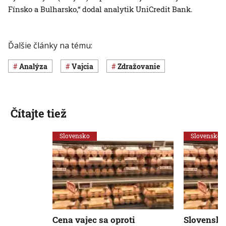
Fínsko a Bulharsko,“ dodal analytik UniCredit Bank.
Ďalšie články na tému:
analýza
Vajcia
zdražovanie
Čítajte tiež
Slovensko
Slovensko
Cena vajec sa oproti
Slovenskí 