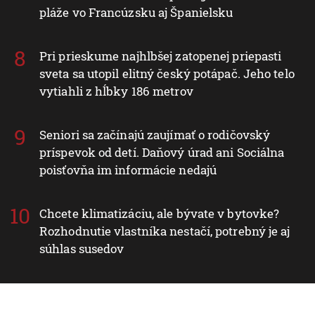
pláže vo Francúzsku aj Španielsku
Pri prieskume najhlbšej zatopenej priepasti
sveta sa utopil elitný český potápač. Jeho telo
vytiahli z hĺbky 186 metrov
Seniori sa začínajú zaujímať o rodičovský
príspevok od detí. Daňový úrad ani Sociálna
poisťovňa im informácie nedajú
Chcete klimatizáciu, ale bývate v bytovke?
Rozhodnutie vlastníka nestačí, potrebný je aj
súhlas susedov