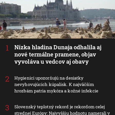
Nízka hladina Dunaja odhalila aj
nové termálne pramene, objav
vyvoláva u vedcov aj obavy
Hygienici upozorňujú na desiatky
nevyhovujúcich kúpalísk. K najväčším
hrozbám patria mykóza a kožné infekcie
Slovenský teplotný rekord je rekordom celej
strednej Európy: Najvyššiu hodnotu namerali v