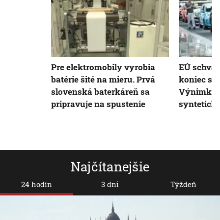
Pre elektromobily vyrobia
EÚ schváli
batérie šité na mieru. Prvá
koniec sp
slovenská baterkáreň sa
Výnimku 
pripravuje na spustenie
syntetické
Najčítanejšie
24 hodín
3 dni
Týždeň