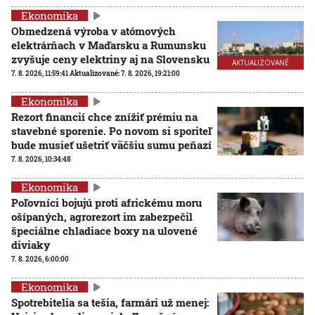
Ekonomika
Obmedzená výroba v atómových
elektrárňach v Maďarsku a Rumunsku
zvyšuje ceny elektriny aj na Slovensku
AKTUALIZOVANÉ
7. 8. 2026, 11:59:41
Aktualizované:
7. 8. 2026, 19:21:00
Ekonomika
Rezort financií chce znížiť prémiu na
stavebné sporenie. Po novom si sporiteľ
bude musieť ušetriť väčšiu sumu peňazí
7. 8. 2026, 10:34:48
Ekonomika
Poľovníci bojujú proti africkému moru
ošípaných, agrorezort im zabezpečil
špeciálne chladiace boxy na ulovené
diviaky
7. 8. 2026, 6:00:00
Ekonomika
Spotrebitelia sa tešia, farmári už menej: