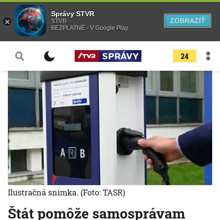
Správy STVR
ZOBRAZIŤ
STVR
BEZPLATNÉ - V Google Play
24
Ilustračná snímka.
(Foto: TASR)
Štát pomôže samosprávam