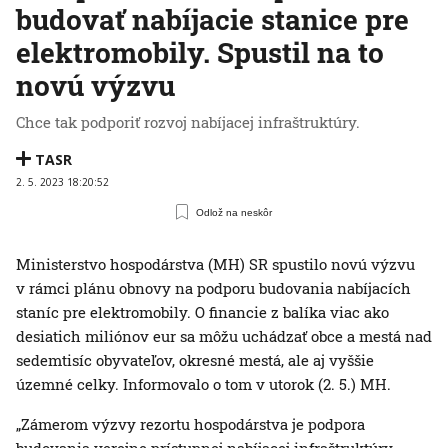
budovať nabíjacie stanice pre
elektromobily. Spustil na to
novú výzvu
Chce tak podporiť rozvoj nabíjacej infraštruktúry.
TASR
2. 5. 2023 18:20:52
Odlož na neskôr
Ministerstvo hospodárstva (MH) SR spustilo novú výzvu
v rámci plánu obnovy na podporu budovania nabíjacích
staníc pre elektromobily. O financie z balíka viac ako
desiatich miliónov eur sa môžu uchádzať obce a mestá nad
sedemtisíc obyvateľov, okresné mestá, ale aj vyššie
územné celky. Informovalo o tom v utorok (2. 5.) MH.
„Zámerom výzvy rezortu hospodárstva je podpora