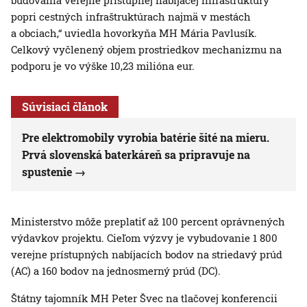
budovania verejne prístupnej nabíjacej infraštruktúry
popri cestných infraštruktúrach najmä v mestách
a obciach,“ uviedla hovorkyňa MH Mária Pavlusík.
Celkový vyčlenený objem prostriedkov mechanizmu na
podporu je vo výške 10,23 milióna eur.
Súvisiaci článok
Pre elektromobily vyrobia batérie šité na mieru.
Prvá slovenská baterkáreň sa pripravuje na
spustenie
Ministerstvo môže preplatiť až 100 percent oprávnených
výdavkov projektu. Cieľom výzvy je vybudovanie 1 800
verejne prístupných nabíjacích bodov na striedavý prúd
(AC) a 160 bodov na jednosmerný prúd (DC).
Štátny tajomník MH Peter Švec na tlačovej konferencii