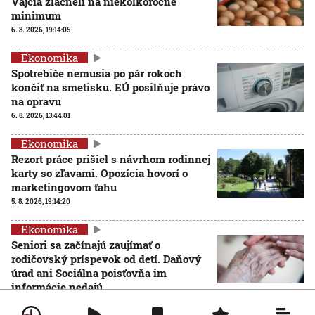
Vajcia zlacneli na niekoľkoročné
minimum
6. 8. 2026, 19:14:05
Ekonomika
Spotrebiče nemusia po pár rokoch
končiť na smetisku. EÚ posilňuje právo
na opravu
6. 8. 2026, 13:44:01
Ekonomika
Rezort práce prišiel s návrhom rodinnej
karty so zľavami. Opozícia hovorí o
marketingovom ťahu
5. 8. 2026, 19:14:20
Ekonomika
Seniori sa začínajú zaujímať o
rodičovský príspevok od detí. Daňový
úrad ani Sociálna poisťovňa im
informácie nedajú
5. 8. 2026, 19:08:24