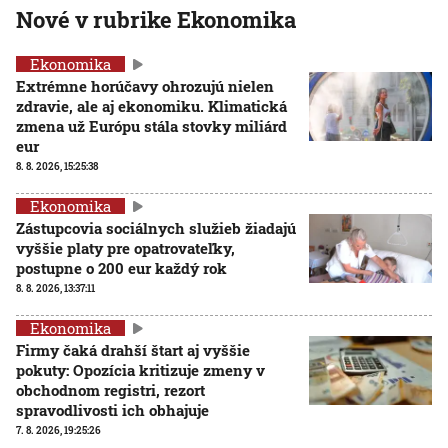
Nové v rubrike Ekonomika
Ekonomika
Extrémne horúčavy ohrozujú nielen
zdravie, ale aj ekonomiku. Klimatická
zmena už Európu stála stovky miliárd
eur
8. 8. 2026, 15:25:38
Ekonomika
Zástupcovia sociálnych služieb žiadajú
vyššie platy pre opatrovateľky,
postupne o 200 eur každý rok
8. 8. 2026, 13:37:11
Ekonomika
Firmy čaká drahší štart aj vyššie
pokuty: Opozícia kritizuje zmeny v
obchodnom registri, rezort
spravodlivosti ich obhajuje
7. 8. 2026, 19:25:26