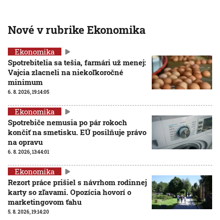
Nové v rubrike Ekonomika
Ekonomika
Spotrebitelia sa tešia, farmári už menej:
Vajcia zlacneli na niekoľkoročné
minimum
6. 8. 2026, 19:14:05
Ekonomika
Spotrebiče nemusia po pár rokoch
končiť na smetisku. EÚ posilňuje právo
na opravu
6. 8. 2026, 13:44:01
Ekonomika
Rezort práce prišiel s návrhom rodinnej
karty so zľavami. Opozícia hovorí o
marketingovom ťahu
5. 8. 2026, 19:14:20