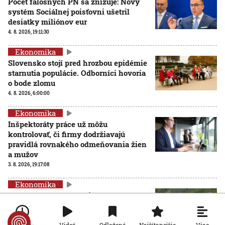
Počet falošných PN sa znižuje: Nový
systém Sociálnej poisťovni ušetril
desiatky miliónov eur
4. 8. 2026, 19:11:30
Ekonomika
Slovensko stojí pred hrozbou epidémie
starnutia populácie. Odborníci hovoria
o bode zlomu
4. 8. 2026, 6:00:00
Ekonomika
Inšpektoráty práce už môžu
kontrolovať, či firmy dodržiavajú
pravidlá rovnakého odmeňovania žien
a mužov
3. 8. 2026, 19:17:08
Ekonomika
Problémový horský priechod Soroška
sa zatiaľ nezmení: Tunel je v
nedohľadne a rozšírenie cesty viazne
Viac