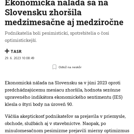
Ekonomická nálada sa na
Slovensku zhoršila
medzimesačne aj medziročne
Podnikatelia boli pesimistickí, spotrebitelia o čosi
optimistickejší.
TASR
29. 6. 2023 10:08:49
Odlož na neskôr
Ekonomická nálada na Slovensku sa v júni 2023 oproti
predchádzajúcemu mesiacu zhoršila, hodnota sezónne
upraveného indikátora ekonomického sentimentu (IES)
klesla o štyri body na úroveň 90.
Väčšia akeptickosť podnikateľov sa prejavila v priemysle,
obchode, službách aj v stavebníctve. Naopak, po
minulomesačnom pesimizme prejavili mierny optimizmus