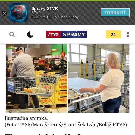
Správy STVR
ZOBRAZIŤ
STVR
BEZPLATNÉ - V Google Play
24
Ilustračná snímka.
(Foto: TASR/Maroš Černý/František Iván/Koláž RTVS)