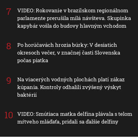
VIDEO: Rokovanie v brazílskom regionálnom
parlamente prerušila milá návšteva. Skupinka
kapybár vošla do budovy hlavným vchodom
Po horúčavách hrozia búrky: V desiatich
okresoch večer, v značnej časti Slovenska
počas piatka
Na viacerých vodných plochách platí zákaz
kúpania. Kontroly odhalili zvýšený výskyt
baktérií
VIDEO: Smútiaca matka delfína plávala s telom
mŕtveho mláďaťa, pridali sa ďalšie delfíny