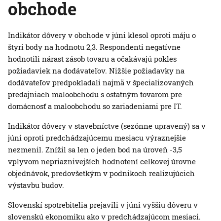
obchode
Indikátor dôvery v obchode v júni klesol oproti máju o
štyri body na hodnotu 2,3. Respondenti negatívne
hodnotili nárast zásob tovaru a očakávajú pokles
požiadaviek na dodávateľov. Nižšie požiadavky na
dodávateľov predpokladali najmä v špecializovaných
predajniach maloobchodu s ostatným tovarom pre
domácnosť a maloobchodu so zariadeniami pre IT.
Indikátor dôvery v stavebníctve (sezónne upravený) sa v
júni oproti predchádzajúcemu mesiacu výraznejšie
nezmenil. Znížil sa len o jeden bod na úroveň -3,5
vplyvom nepriaznivejších hodnotení celkovej úrovne
objednávok, predovšetkým v podnikoch realizujúcich
výstavbu budov.
Slovenskí spotrebitelia prejavili v júni vyššiu dôveru v
slovenskú ekonomiku ako v predchádzajúcom mesiaci.