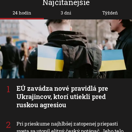
Najčítanejšie
24 hodín
3 dni
Týždeň
EÚ zavádza nové pravidlá pre
Ukrajincov, ktorí utiekli pred
ruskou agresiou
Pri prieskume najhlbšej zatopenej priepasti
sveta sa utopil elitný český potápač. Jeho telo