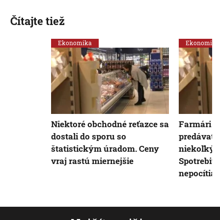
Čítajte tiež
Ekonomika
Ekonomika
Niektoré obchodné reťazce sa
Farmári b
dostali do sporu so
predávať 
štatistickým úradom. Ceny
niekoľkýc
vraj rastú miernejšie
Spotrebit
nepocítia