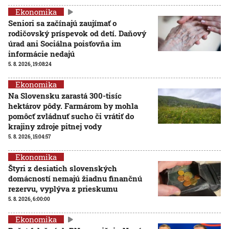
Ekonomika
Seniori sa začínajú zaujímať o
rodičovský príspevok od detí. Daňový
úrad ani Sociálna poisťovňa im
informácie nedajú
5. 8. 2026, 19:08:24
Ekonomika
Na Slovensku zarastá 300-tisíc
hektárov pôdy. Farmárom by mohla
pomôcť zvládnuť sucho či vrátiť do
krajiny zdroje pitnej vody
5. 8. 2026, 15:04:57
Ekonomika
Štyri z desiatich slovenských
domácností nemajú žiadnu finančnú
rezervu, vyplýva z prieskumu
5. 8. 2026, 6:00:00
Ekonomika