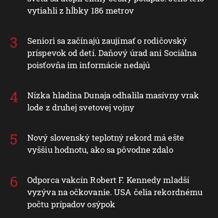
vytiahli z hĺbky 186 metrov
Seniori sa začínajú zaujímať o rodičovský
príspevok od detí. Daňový úrad ani Sociálna
poisťovňa im informácie nedajú
Nízka hladina Dunaja odhalila masívny vrak
lode z druhej svetovej vojny
Nový slovenský teplotný rekord má ešte
vyššiu hodnotu, ako sa pôvodne zdalo
Odporca vakcín Robert F. Kennedy mladší
vyzýva na očkovanie. USA čelia rekordnému
počtu prípadov osýpok