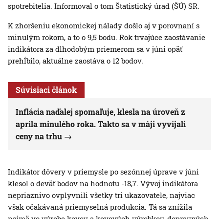
spotrebitelia. Informoval o tom Štatistický úrad (ŠÚ) SR.
K zhoršeniu ekonomickej nálady došlo aj v porovnaní s
minulým rokom, a to o 9,5 bodu. Rok trvajúce zaostávanie
indikátora za dlhodobým priemerom sa v júni opäť
prehĺbilo, aktuálne zaostáva o 12 bodov.
Súvisiaci článok
Inflácia naďalej spomaľuje, klesla na úroveň z
apríla minulého roka. Takto sa v máji vyvíjali
ceny na trhu
Indikátor dôvery v priemysle po sezónnej úprave v júni
klesol o deväť bodov na hodnotu -18,7. Vývoj indikátora
nepriaznivo ovplyvnili všetky tri ukazovatele, najviac
však očakávaná priemyselná produkcia. Tá sa znížila
najmä vo výrobe kovov a kovových výrobkov, dopravných