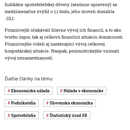
Indikátor spotrebiteľskej dôvery (sezónne upravený) sa
medzimesačne zvýšil o 1,1 bodu, jeho úroveň dosiahla
-23,1.
Priaznivejší očakávali hlavne vývoj ich financií, a to ako
tvorbu úspor, tak aj celkovú finančnú situáciu domácností.
Priaznivejšie videli aj nastávajúci vývoj celkovej
hospodárskej situácie. Naopak, pesimistickejšie vnímali
vývoj nezamestnanosti.
Ďalšie články na tému:
ekonomická nálada
nálada v ekonomike
podnikatelia
Slovenská ekonomika
spotrebitelia
Štatistický úrad SR