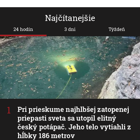
Najčítanejšie
24 hodín
3 dni
Týždeň
Pri prieskume najhlbšej zatopenej
priepasti sveta sa utopil elitný
český potápač. Jeho telo vytiahli z
hĺbky 186 metrov