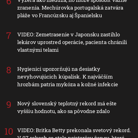
zranenia. Mechúrovka portugalská zatvára
pláže vo Francúzsku aj Španielsku
VIDEO: Zemetrasenie v Japonsku zastihlo
lekárov uprostred operácie, pacienta chránili
vlastnými telami
Hygienici upozorňujú na desiatky
nevyhovujúcich kúpalísk. K najväčším
hrozbám patria mykóza a kožné infekcie
Nový slovenský teplotný rekord má ešte
vyššiu hodnotu, ako sa pôvodne zdalo
VIDEO: Britka Betty prekonala svetový rekord.
V 97 rokoch sa stala najstaršou ženou, ktorá