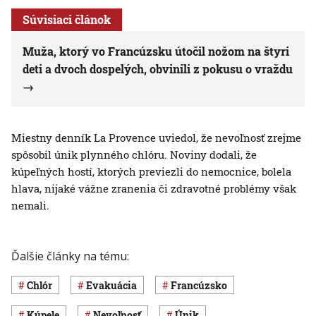
Súvisiaci článok
Muža, ktorý vo Francúzsku útočil nožom na štyri
deti a dvoch dospelých, obvinili z pokusu o vraždu
Miestny denník La Provence uviedol, že nevoľnosť zrejme
spôsobil únik plynného chlóru. Noviny dodali, že
kúpeľných hostí, ktorých previezli do nemocnice, bolela
hlava, nijaké vážne zranenia či zdravotné problémy však
nemali.
Ďalšie články na tému:
chlór
evakuácia
Francúzsko
kúpele
nevoľnosť
únik