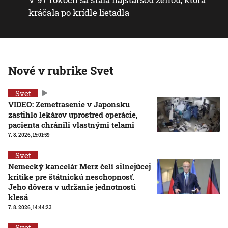
kráčala po krídle lietadla
Nové v rubrike Svet
Svet
VIDEO: Zemetrasenie v Japonsku
zastihlo lekárov uprostred operácie,
pacienta chránili vlastnými telami
7. 8. 2026, 15:01:59
Svet
Nemecký kancelár Merz čelí silnejúcej
kritike pre štátnickú neschopnosť.
Jeho dôvera v udržanie jednotnosti
klesá
7. 8. 2026, 14:44:23
Svet