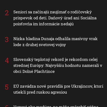
Seniori sa začínajú zaujímať o rodičovský
príspevok od detí. Daňový úrad ani Sociálna
poisťovňa im informácie nedajú
Nízka hladina Dunaja odhalila masívny vrak
lode z druhej svetovej vojny
Slovenský teplotný rekord je rekordom celej
strednej Európy: Najvyššiu hodnotu namerali v
obci Dolné Plachtince
EÚ zavádza nové pravidlá pre Ukrajincov, ktorí
utiekli pred ruskou agresiou
Vyzerá ako medúza, no môže spôsobiť vážne