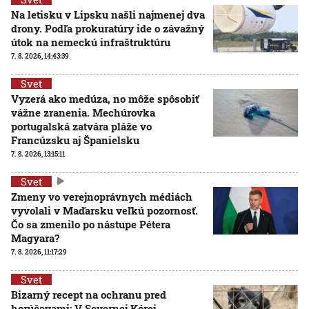
Na letisku v Lipsku našli najmenej dva
drony. Podľa prokuratúry ide o závažný
útok na nemeckú infraštruktúru
7. 8. 2026, 14:43:39
Svet
Vyzerá ako medúza, no môže spôsobiť
vážne zranenia. Mechúrovka
portugalská zatvára pláže vo
Francúzsku aj Španielsku
7. 8. 2026, 13:15:11
Svet
Zmeny vo verejnoprávnych médiách
vyvolali v Maďarsku veľkú pozornosť.
Čo sa zmenilo po nástupe Pétera
Magyara?
7. 8. 2026, 11:17:29
Svet
Bizarný recept na ochranu pred
horúčavami: V Severnej Kórei