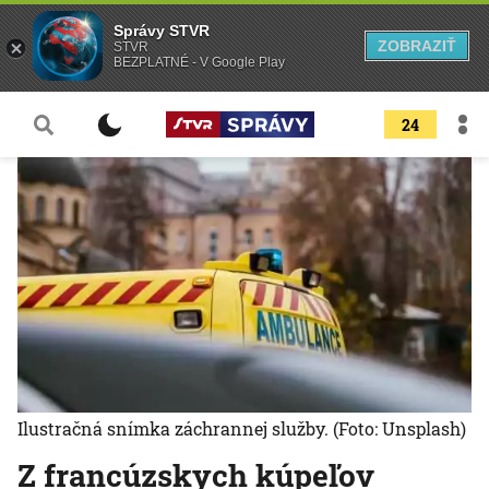
Správy STVR
ZOBRAZIŤ
STVR
BEZPLATNÉ - V Google Play
24
Ilustračná snímka záchrannej služby.
(Foto: Unsplash)
Z francúzskych kúpeľov