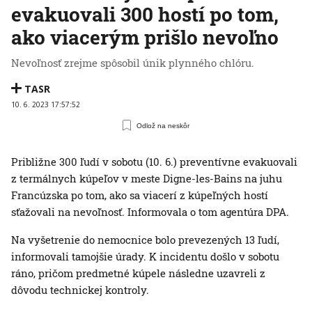
evakuovali 300 hostí po tom,
ako viacerým prišlo nevoľno
Nevoľnosť zrejme spôsobil únik plynného chlóru.
TASR
10. 6. 2023 17:57:52
Odlož na neskôr
Približne 300 ľudí v sobotu (10. 6.) preventívne evakuovali
z termálnych kúpeľov v meste Digne-les-Bains na juhu
Francúzska po tom, ako sa viacerí z kúpeľných hostí
sťažovali na nevoľnosť. Informovala o tom agentúra DPA.
Na vyšetrenie do nemocnice bolo prevezených 13 ľudí,
informovali tamojšie úrady. K incidentu došlo v sobotu
ráno, pričom predmetné kúpele následne uzavreli z
dôvodu technickej kontroly.