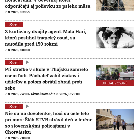
odporúčajú aj polievku zo psieho mäsa
7. 8. 2026, 9:39:55
Svet
Z kurtizány dvojitý agent: Mata Hari,
ktorú postihol tragický osud, sa
narodila pred 150 rokmi
7. 8. 2026, 8:00:00
Svet
Pri streľbe v škole v Thajsku zomrelo
osem ľudí. Páchateľ zabil žiakov i
učiteľov a potom obrátil zbraň proti
AKTUALIZOVANÉ
sebe
7. 8. 2026, 7:49:06
Aktualizované:
7. 8. 2026, 13:29:00
Svet
Nie sú na dovolenke, hoci sú celé leto
pri mori: Štáb STVR strávil deň v teréne
so slovenskými policajtami v
Chorvátsku
7. 8. 2026, 7:00:00