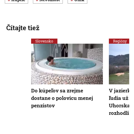
Čítajte tiež
Slovensko
Regióny
Do kúpeľov sa zrejme
V jazierku
dostane o polovicu menej
ľudia už 
penzistov
Uhorska. 
rozhodli h