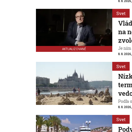
8. 8. 2026,
Svet
Vlád
na n
zvol
Je ním
AKTUALIZOVANÉ
8. 8. 2026,
Svet
Nízk
term
vedc
Podľa 
8. 8. 2026,
Svet
Pod