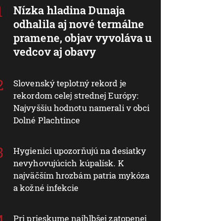
Nízka hladina Dunaja
odhalila aj nové termálne
pramene, objav vyvoláva u
vedcov aj obavy
Slovenský teplotný rekord je
rekordom celej strednej Európy:
Najvyššiu hodnotu namerali v obci
Dolné Plachtince
Hygienici upozorňujú na desiatky
nevyhovujúcich kúpalísk. K
najväčším hrozbám patria mykóza
a kožné infekcie
Pri prieskume najhlbšej zatopenej