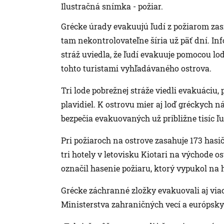
Ilustračná snímka - požiar.
Grécke úrady evakuujú ľudí z požiarom zas
tam nekontrolovateľne šíria už päť dní. I
stráž uviedla, že ľudí evakuuje pomocou lod
tohto turistami vyhľadávaného ostrova.
Tri lode pobrežnej stráže viedli evakuáciu
plavidiel. K ostrovu mier aj loď gréckych 
bezpečia evakuovaných už približne tisíc ľu
Pri požiaroch na ostrove zasahuje 173 hasi
tri hotely v letovisku Kiotari na východe 
označil hasenie požiaru, ktorý vypukol na 
Grécke záchranné zložky evakuovali aj via
Ministerstva zahraničných vecí a európsky