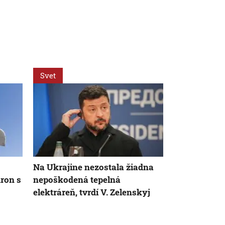
Svet
Svet
AK
Na Ukrajine nezostala žiadna
Vládna TISZ
ron s
nepoškodená tepelná
kandidáta n
elektráreň, tvrdí V. Zelenskyj
maďarského 
zvolenie sa
týždeň