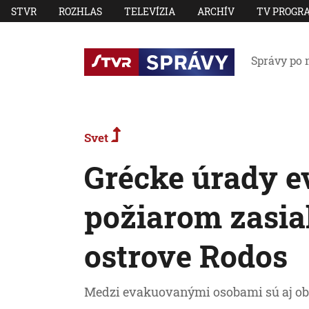
STVR
ROZHLAS
TELEVÍZIA
ARCHÍV
TV PROGR
Správy po 
Svet
Grécke úrady e
požiarom zasia
ostrove Rodos
Medzi evakuovanými osobami sú aj ob