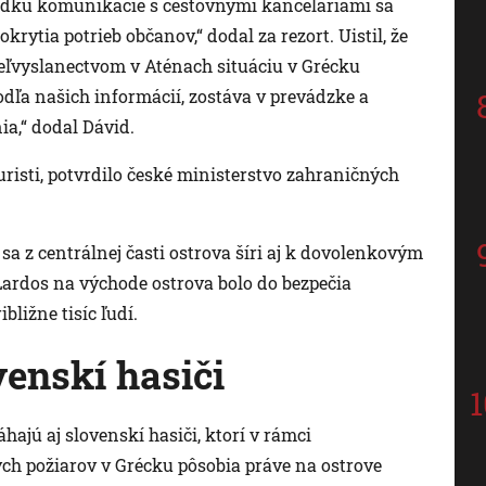
padku komunikácie s cestovnými kanceláriami sa
rytia potrieb občanov,“ dodal za rezort. Uistil, že
eľvyslanectvom v Aténach situáciu v Grécku
odľa našich informácií, zostáva v prevádzke a
ia,“ dodal Dávid.
risti, potvrdilo české ministerstvo zahraničných
sa z centrálnej časti ostrova šíri aj k dovolenkovým
 Lardos na východe ostrova bolo do bezpečia
ližne tisíc ľudí.
venskí hasiči
ajú aj slovenskí hasiči, ktorí v rámci
ch požiarov v Grécku pôsobia práve na ostrove