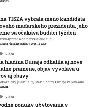
 15:34:46
na TISZA vybrala meno kandidáta
ového maďarského prezidenta, jeho
enie sa očakáva budúci týždeň
 bývalý predseda najvyššieho súdu.
 13:51:54
Aktualizované:
8. 8. 2026, 14:49:00
Video
a hladina Dunaja odhalila aj nové
álne pramene, objav vyvoláva u
ov aj obavy
odborníčky je aktuálny stav hladiny Dunaja varovaním.
 11:30:31
Video
vodné ponuky ubytovania v