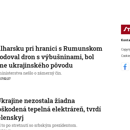
Konta
lharsku pri hranici s Rumunskom
Copyri
odoval dron s výbušninami, bol
Cookie
me ukrajinského pôvodu
ministerstva nešlo o zámerný čin.
 17:52:27
krajine nezostala žiadna
škodená tepelná elektráreň, tvrdí
elenskyj
l to po stretnutí so srbským prezidentom.