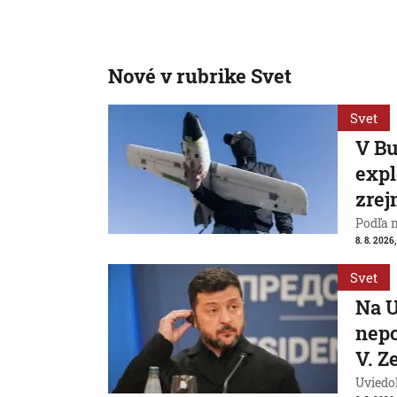
Nové v rubrike Svet
Svet
V Bu
expl
zrej
Podľa 
8. 8. 2026,
Svet
Na U
nepo
V. Z
Uviedo