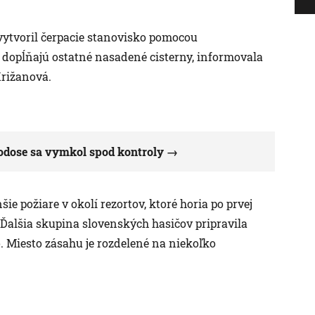
 vytvoril čerpacie stanovisko pomocou
u dopĺňajú ostatné nasadené cisterny, informovala
rižanová.
Rodose sa vymkol spod kontroly
 požiare v okolí rezortov, ktoré horia po prvej
 Ďalšia skupina slovenských hasičov pripravila
. Miesto zásahu je rozdelené na niekoľko