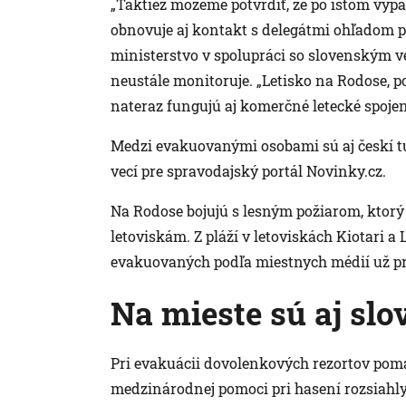
„Taktiež môžeme potvrdiť, že po istom vý
obnovuje aj kontakt s delegátmi ohľadom pok
ministerstvo v spolupráci so slovenským v
neustále monitoruje. „Letisko na Rodose, p
nateraz fungujú aj komerčné letecké spojen
Medzi evakuovanými osobami sú aj českí tu
vecí pre spravodajský portál Novinky.cz.
Na Rodose bojujú s lesným požiarom, ktorý 
letoviskám. Z pláží v letoviskách Kiotari a
evakuovaných podľa miestnych médií už prib
Na mieste sú aj slo
Pri evakuácii dovolenkových rezortov pomáh
medzinárodnej pomoci pri hasení rozsiahly