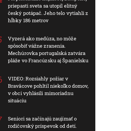
priepasti sveta sa utopil elitný
český potápač. Jeho telo vytiahli z
hĺbky 186 metrov
Vyzerá ako medúza, no môže
spôsobiť vážne zranenia.
Mechúrovka portugalská zatvára
pláže vo Francúzsku aj Španielsku
VIDEO: Rozsiahly požiar v
Braväcove pohltil niekoľko domov,
v obci vyhlásili mimoriadnu
situáciu
Seniori sa začínajú zaujímať o
rodičovský príspevok od detí.