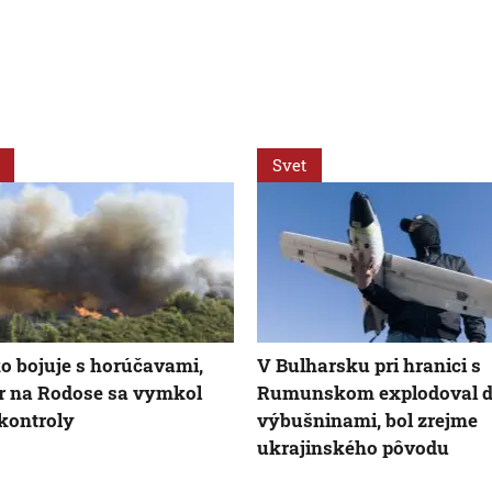
Svet
o bojuje s horúčavami,
V Bulharsku pri hranici s
r na Rodose sa vymkol
Rumunskom explodoval d
kontroly
výbušninami, bol zrejme
ukrajinského pôvodu