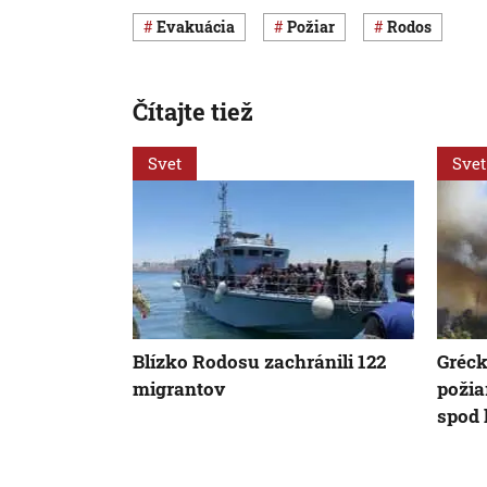
evakuácia
požiar
Rodos
Čítajte tiež
Svet
Svet
Blízko Rodosu zachránili 122
Gréck
migrantov
požia
spod 