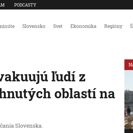
AM
PODCASTY
minúte
Slovensko
Svet
Ekonomika
Regióny
Š
N
vakuujú ľudí z
hnutých oblastí na
čania Slovenska.