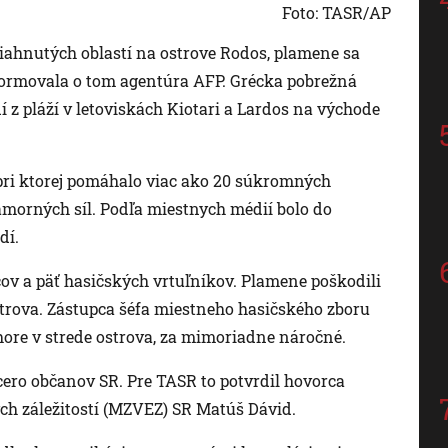
Foto: TASR/AP
iahnutých oblastí na ostrove Rodos, plamene sa
nformovala o tom agentúra AFP. Grécka pobrežná
í z pláží v letoviskách Kiotari a Lardos na východe
, pri ktorej pomáhalo viac ako 20 súkromných
námorných síl. Podľa miestnych médií bolo do
dí.
čov a päť hasičských vrtuľníkov. Plamene poškodili
ostrova. Zástupca šéfa miestneho hasičského zboru
hore v strede ostrova, za mimoriadne náročné.
cero občanov SR. Pre TASR to potvrdil hovorca
ch záležitostí (MZVEZ) SR Matúš Dávid.