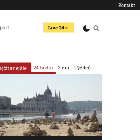
Kontakt
port
Live 24
24 hodín
3 dni
Týždeň
ajčítanejšie