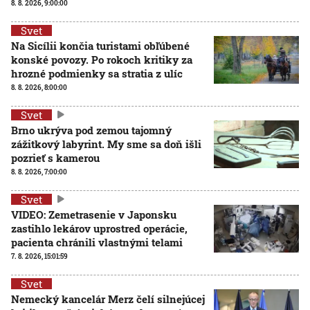
8. 8. 2026, 9:00:00
Svet
Na Sicílii končia turistami obľúbené
konské povozy. Po rokoch kritiky za
hrozné podmienky sa stratia z ulíc
8. 8. 2026, 8:00:00
Svet
Brno ukrýva pod zemou tajomný
zážitkový labyrint. My sme sa doň išli
pozrieť s kamerou
8. 8. 2026, 7:00:00
Svet
VIDEO: Zemetrasenie v Japonsku
zastihlo lekárov uprostred operácie,
pacienta chránili vlastnými telami
7. 8. 2026, 15:01:59
Svet
Nemecký kancelár Merz čelí silnejúcej