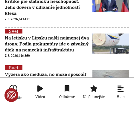
kritike pre štátnickú neschopnosť.
Jeho dôvera v udržanie jednotnosti
klesá
7. 8. 2026, 14:44:23
Svet
Na letisku v Lipsku našli najmenej dva
drony. Podľa prokuratúry ide o závažný
útok na nemeckú infraštruktúru
7. 8. 2026, 14:43:39
Svet
Vyzerá ako medúza, no môže spôsobiť
vážne zranenia. Mechúrovka
portugalská zatvára pláže vo
Francúzsku aj Španielsku
Viac
Videá
Odložené
Najčítanejšie
Po minúte
7. 8. 2026, 13:15:11
Svet
Zmeny vo verejnoprávnych médiách vyvolali v
Maďarsku veľkú pozornosť. Čo sa zmenilo po nástupe
Pétera Magyara?