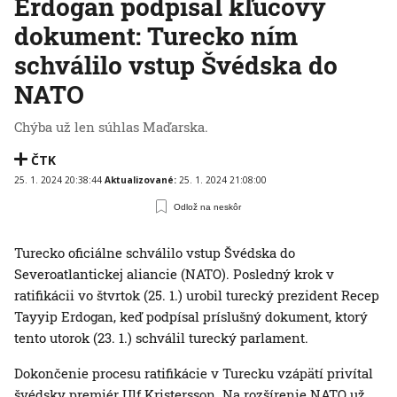
Erdogan podpísal kľúčový
dokument: Turecko ním
schválilo vstup Švédska do
NATO
Chýba už len súhlas Maďarska.
ČTK
25. 1. 2024 20:38:44
Aktualizované:
25. 1. 2024 21:08:00
Odlož na neskôr
Turecko oficiálne schválilo vstup Švédska do
Severoatlantickej aliancie (NATO). Posledný krok v
ratifikácii vo štvrtok (25. 1.) urobil turecký prezident Recep
Tayyip Erdogan, keď podpísal príslušný dokument, ktorý
tento utorok (23. 1.) schválil turecký parlament.
Dokončenie procesu ratifikácie v Turecku vzápätí privítal
švédsky premiér Ulf Kristersson. Na rozšírenie NATO už