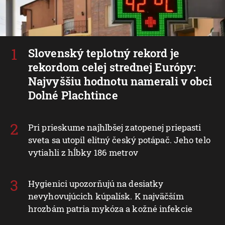
Slovenský teplotný rekord je
rekordom celej strednej Európy:
Najvyššiu hodnotu namerali v obci
Dolné Plachtince
Pri prieskume najhlbšej zatopenej priepasti
sveta sa utopil elitný český potápač. Jeho telo
vytiahli z hĺbky 186 metrov
Hygienici upozorňujú na desiatky
nevyhovujúcich kúpalísk. K najväčším
hrozbám patria mykóza a kožné infekcie