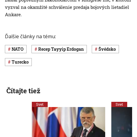
vyzval na okamžité schválenie predaja bojových lietadiel
Ankare.
Ďalšie články na tému:
NATO
Recep Tayyip Erdogan
Švédsko
Turecko
Čítajte tiež
Svet
Svet