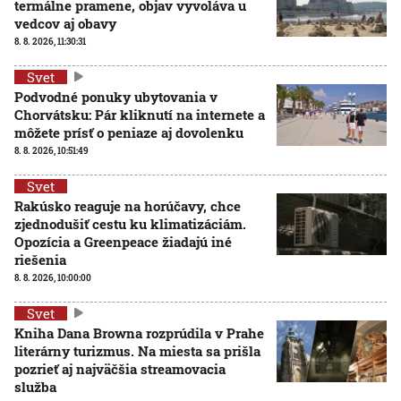
termálne pramene, objav vyvoláva u
vedcov aj obavy
8. 8. 2026, 11:30:31
Svet
Podvodné ponuky ubytovania v
Chorvátsku: Pár kliknutí na internete a
môžete prísť o peniaze aj dovolenku
8. 8. 2026, 10:51:49
Svet
Rakúsko reaguje na horúčavy, chce
zjednodušiť cestu ku klimatizáciám.
Opozícia a Greenpeace žiadajú iné
riešenia
8. 8. 2026, 10:00:00
Svet
Kniha Dana Browna rozprúdila v Prahe
literárny turizmus. Na miesta sa prišla
pozrieť aj najväčšia streamovacia
služba