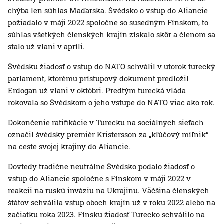
chýba len súhlas Maďarska. Švédsko o vstup do Aliancie
požiadalo v máji 2022 spoločne so susedným Fínskom, to
súhlas všetkých členských krajín získalo skôr a členom sa
stalo už vlani v apríli.
Švédsku žiadosť o vstup do NATO schválil v utorok turecký
parlament, ktorému prístupový dokument predložil
Erdogan už vlani v októbri. Predtým turecká vláda
rokovala so Švédskom o jeho vstupe do NATO viac ako rok.
Dokončenie ratifikácie v Turecku na sociálnych sieťach
označil švédsky premiér Kristersson za „kľúčový míľnik“
na ceste svojej krajiny do Aliancie.
Dovtedy tradične neutrálne Švédsko podalo žiadosť o
vstup do Aliancie spoločne s Fínskom v máji 2022 v
reakcii na ruskú inváziu na Ukrajinu. Väčšina členských
štátov schválila vstup oboch krajín už v roku 2022 alebo na
začiatku roka 2023. Fínsku žiadosť Turecko schválilo na