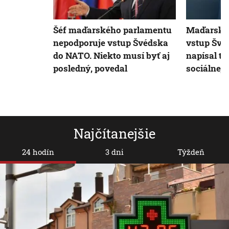
Šéf maďarského parlamentu
Maďarská 
nepodporuje vstup Švédska
vstup Švé
do NATO. Niekto musí byť aj
napísal to
posledný, povedal
sociálnej s
Najčítanejšie
24 hodín
3 dni
Týždeň