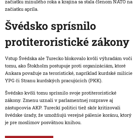
začiatku minulého roka a krajina sa stala členom NATO na
začiatku apríla.
Švédsko sprísnilo
protiteroristické zákony
Vstup Švédska ale Turecko blokovalo kvôli výhradám voči
tomu, ako Štokholm postupuje proti organizáciám, ktoré
Ankara považuje za teroristické, napríklad kurdské milície
YPG či Stranu kurdských pracujúcich (PKK).
Švédsko kvôli tomu sprísnilo svoje protiteroristické
zákony. Zmenu uznali v parlamentnej rozprave aj
zástupcovia AKP. Tureckí politici tiež skôr kritizovali
švédske úrady, že umožňujú verejné pálenie koránu, ktorý
je pre moslimov posvätnou knihou.