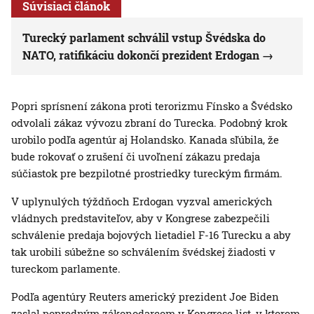
Súvisiaci článok
Turecký parlament schválil vstup Švédska do
NATO, ratifikáciu dokončí prezident Erdogan
Popri sprísnení zákona proti terorizmu Fínsko a Švédsko
odvolali zákaz vývozu zbraní do Turecka. Podobný krok
urobilo podľa agentúr aj Holandsko. Kanada sľúbila, že
bude rokovať o zrušení či uvoľnení zákazu predaja
súčiastok pre bezpilotné prostriedky tureckým firmám.
V uplynulých týždňoch Erdogan vyzval amerických
vládnych predstaviteľov, aby v Kongrese zabezpečili
schválenie predaja bojových lietadiel F-16 Turecku a aby
tak urobili súbežne so schválením švédskej žiadosti v
tureckom parlamente.
Podľa agentúry Reuters americký prezident Joe Biden
zaslal popredným zákonodarcom v Kongrese list, v ktorom