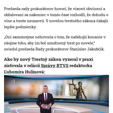
Predseda rady prokurátorov hovorí, že viacerí obvinení a
obžalovaní sa nakoniec v tomto čase rozhodli, že dohodu o
vine a treste neuzavrú. S novelou trestného zákona čakajú
lepšie podmienky.
„Oni samozrejme nehovoria o tom, že naťahujú konanie v
záujme toho, aby im bol umožnený trest po novele,“
uviedol predseda Rady prokurátorov Stanislav Jakubčík.
Ako by nový Trestný zákon vyzeral v praxi
zisťovala v relácii
Správy RTVS
redaktorka
Ľubomíra Hulínová: