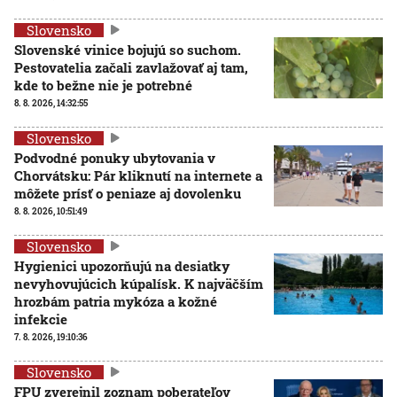
Slovensko
Slovenské vinice bojujú so suchom.
Pestovatelia začali zavlažovať aj tam,
kde to bežne nie je potrebné
8. 8. 2026, 14:32:55
Slovensko
Podvodné ponuky ubytovania v
Chorvátsku: Pár kliknutí na internete a
môžete prísť o peniaze aj dovolenku
8. 8. 2026, 10:51:49
Slovensko
Hygienici upozorňujú na desiatky
nevyhovujúcich kúpalísk. K najväčším
hrozbám patria mykóza a kožné
infekcie
7. 8. 2026, 19:10:36
Slovensko
FPU zverejnil zoznam poberateľov