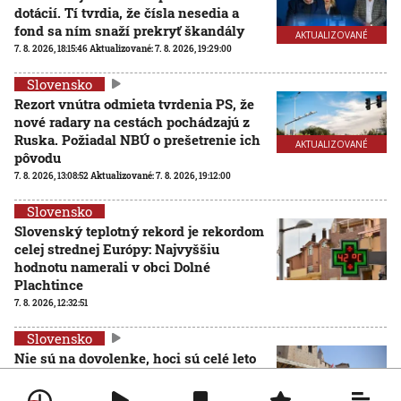
dotácií. Tí tvrdia, že čísla nesedia a
fond sa ním snaží prekryť škandály
AKTUALIZOVANÉ
7. 8. 2026, 18:15:46
Aktualizované:
7. 8. 2026, 19:29:00
Slovensko
Rezort vnútra odmieta tvrdenia PS, že
nové radary na cestách pochádzajú z
Ruska. Požiadal NBÚ o prešetrenie ich
AKTUALIZOVANÉ
pôvodu
7. 8. 2026, 13:08:52
Aktualizované:
7. 8. 2026, 19:12:00
Slovensko
Slovenský teplotný rekord je rekordom
celej strednej Európy: Najvyššiu
hodnotu namerali v obci Dolné
Plachtince
7. 8. 2026, 12:32:51
Slovensko
Nie sú na dovolenke, hoci sú celé leto
pri mori: Štáb STVR strávil deň v teréne
so slovenskými policajtami v