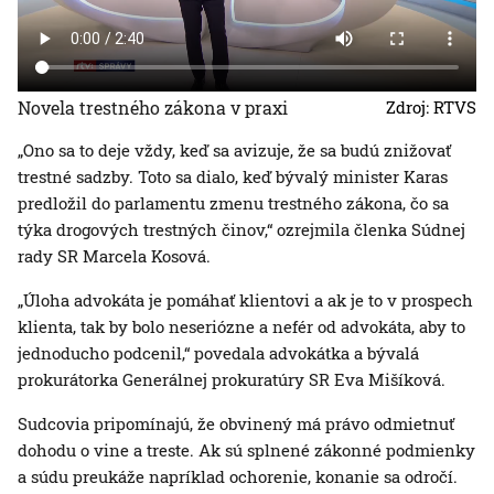
Novela trestného zákona v praxi
Zdroj: RTVS
„Ono sa to deje vždy, keď sa avizuje, že sa budú znižovať
trestné sadzby. Toto sa dialo, keď bývalý minister Karas
predložil do parlamentu zmenu trestného zákona, čo sa
týka drogových trestných činov,“ ozrejmila členka Súdnej
rady SR Marcela Kosová.
„Úloha advokáta je pomáhať klientovi a ak je to v prospech
klienta, tak by bolo neseriózne a nefér od advokáta, aby to
jednoducho podcenil,“ povedala advokátka a bývalá
prokurátorka Generálnej prokuratúry SR Eva Mišíková.
Sudcovia pripomínajú, že obvinený má právo odmietnuť
dohodu o vine a treste. Ak sú splnené zákonné podmienky
a súdu preukáže napríklad ochorenie, konanie sa odročí.