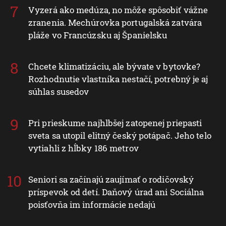
Vyzerá ako medúza, no môže spôsobiť vážne
zranenia. Mechúrovka portugalská zatvára
pláže vo Francúzsku aj Španielsku
Chcete klimatizáciu, ale bývate v bytovke?
Rozhodnutie vlastníka nestačí, potrebný je aj
súhlas susedov
Pri prieskume najhlbšej zatopenej priepasti
sveta sa utopil elitný český potápač. Jeho telo
vytiahli z hĺbky 186 metrov
Seniori sa začínajú zaujímať o rodičovský
príspevok od detí. Daňový úrad ani Sociálna
poisťovňa im informácie nedajú