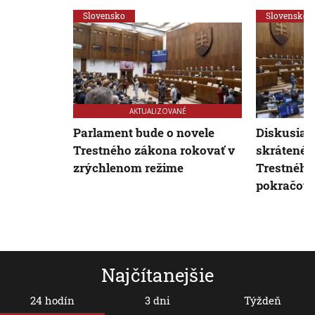
Slovensko
Slovensko
AKTUALIZOVANÉ
Parlament bude o novele
Diskusia 
Trestného zákona rokovať v
skrátené 
zrýchlenom režime
Trestného
pokračova
Najčítanejšie
24 hodín
3 dni
Týždeň