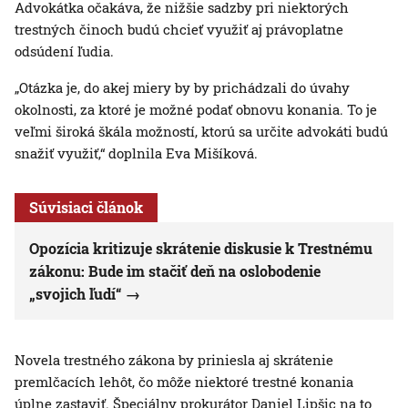
Advokátka očakáva, že nižšie sadzby pri niektorých
trestných činoch budú chcieť využiť aj právoplatne
odsúdení ľudia.
„Otázka je, do akej miery by by prichádzali do úvahy
okolnosti, za ktoré je možné podať obnovu konania. To je
veľmi široká škála možností, ktorú sa určite advokáti budú
snažiť využiť,“ doplnila Eva Mišíková.
Súvisiaci článok
Opozícia kritizuje skrátenie diskusie k Trestnému
zákonu: Bude im stačiť deň na oslobodenie
„svojich ľudí“
Novela trestného zákona by priniesla aj skrátenie
premlčacích lehôt, čo môže niektoré trestné konania
úplne zastaviť. Špeciálny prokurátor Daniel Lipšic na to