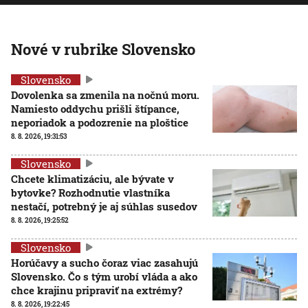
Nové v rubrike Slovensko
Slovensko
Dovolenka sa zmenila na nočnú moru.
Namiesto oddychu prišli štípance,
neporiadok a podozrenie na ploštice
8. 8. 2026, 19:31:53
Slovensko
Chcete klimatizáciu, ale bývate v
bytovke? Rozhodnutie vlastníka
nestačí, potrebný je aj súhlas susedov
8. 8. 2026, 19:25:52
Slovensko
Horúčavy a sucho čoraz viac zasahujú
Slovensko. Čo s tým urobí vláda a ako
chce krajinu pripraviť na extrémy?
8. 8. 2026, 19:22:45