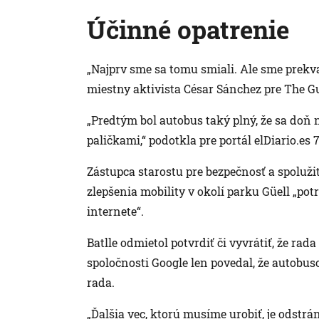
Účinné opatrenie
„Najprv sme sa tomu smiali. Ale sme prekva
miestny aktivista César Sánchez pre The G
„Predtým bol autobus taký plný, že sa doň
paličkami,“ podotkla pre portál elDiario.es
Zástupca starostu pre bezpečnosť a spolužit
zlepšenia mobility v okolí parku Güell „pot
internete“.
Batlle odmietol potvrdiť či vyvrátiť, že rad
spoločnosti Google len povedal, že autobuso
rada.
„Ďalšia vec, ktorú musíme urobiť, je odstrá