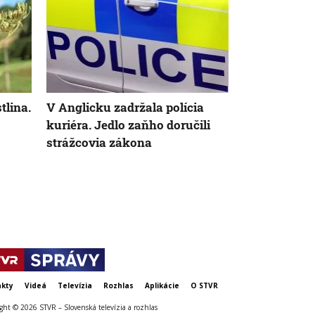
AK
tlina.
V Anglicku zadržala polícia
Vládna TISZ
kuriéra. Jedlo zaňho doručili
kandidáta n
strážcovia zákona
maďarského 
zvolenie sa
týždeň
kty
Videá
Televízia
Rozhlas
Aplikácie
O STVR
ght © 2026 STVR – Slovenská televízia a rozhlas