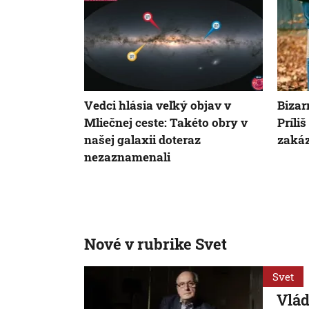
Vedci hlásia veľký objav v
Bizar
Mliečnej ceste: Takéto obry v
Príli
našej galaxii doteraz
zakáz
nezaznamenali
Nové v rubrike Svet
Svet
Vlád