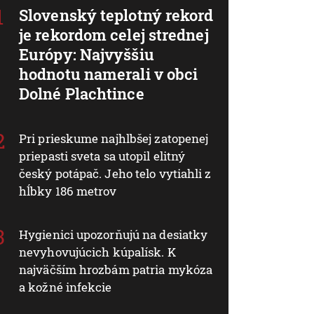
Slovenský teplotný rekord
je rekordom celej strednej
Európy: Najvyššiu
hodnotu namerali v obci
Dolné Plachtince
Pri prieskume najhlbšej zatopenej
priepasti sveta sa utopil elitný
český potápač. Jeho telo vytiahli z
hĺbky 186 metrov
Hygienici upozorňujú na desiatky
nevyhovujúcich kúpalísk. K
najväčším hrozbám patria mykóza
a kožné infekcie