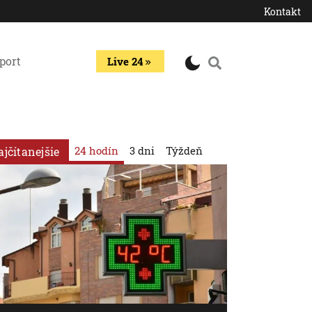
Kontakt
port
Live 24
24 hodín
3 dni
Týždeň
ajčítanejšie