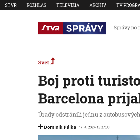
STVR
ROZHLAS
TELEVÍZIA
ARCHÍV
TV PROGR
Správy po 
Svet
Boj proti turis
Barcelona prija
Úrady odstránili jednu z autobusových
Dominik Pálka
17. 4. 2024 13:27:30