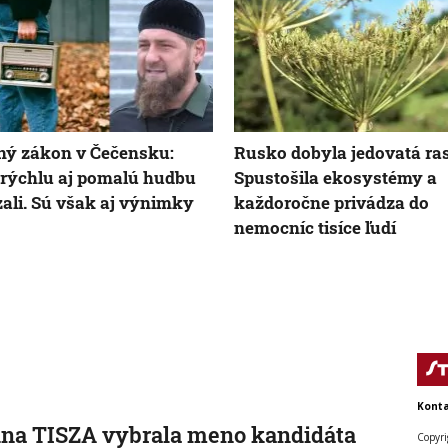
ný zákon v Čečensku:
Rusko dobyla jedovatá ras
š rýchlu aj pomalú hudbu
Spustošila ekosystémy a
ali. Sú však aj výnimky
každoročne privádza do
nemocníc tisíce ľudí
Konta
na TISZA vybrala meno kandidáta
Copyri