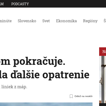
AM
PODCASTY
minúte
Slovensko
Svet
Ekonomika
Regióny
Š
N
tom pokračuje.
la ďalšie opatrenie
 liniek z máp.
Odlož na neskôr