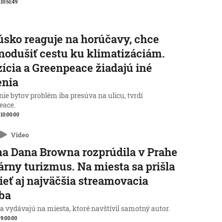
 10:51:49
sko reaguje na horúčavy, chce
nodušiť cestu ku klimatizáciám.
ícia a Greenpeace žiadajú iné
enia
ie bytov problém iba presúva na ulicu, tvrdí
eace.
, 10:00:00
Video
a Dana Browna rozprúdila v Prahe
rárny turizmus. Na miesta sa prišla
ieť aj najväčšia streamovacia
ba
a vydávajú na miesta, ktoré navštívil samotný autor.
, 9:00:00