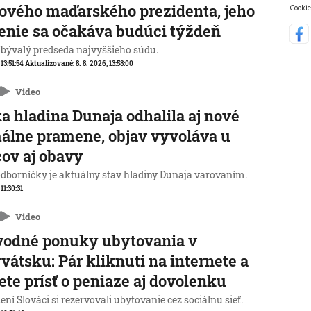
ového maďarského prezidenta, jeho
Cookie
enie sa očakáva budúci týždeň
 bývalý predseda najvyššieho súdu.
 13:51:54
Aktualizované:
8. 8. 2026, 13:58:00
Video
a hladina Dunaja odhalila aj nové
álne pramene, objav vyvoláva u
ov aj obavy
odborníčky je aktuálny stav hladiny Dunaja varovaním.
 11:30:31
Video
vodné ponuky ubytovania v
vátsku: Pár kliknutí na internete a
te prísť o peniaze aj dovolenku
ní Slováci si rezervovali ubytovanie cez sociálnu sieť.