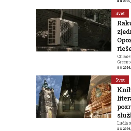
8. 8. 2026,
Svet
Rakú
zjed
Opoz
rieš
Chladen
Greenp
8. 8. 2026
Svet
Knih
lite
pozr
služ
Ľudia s
8. 8. 2026