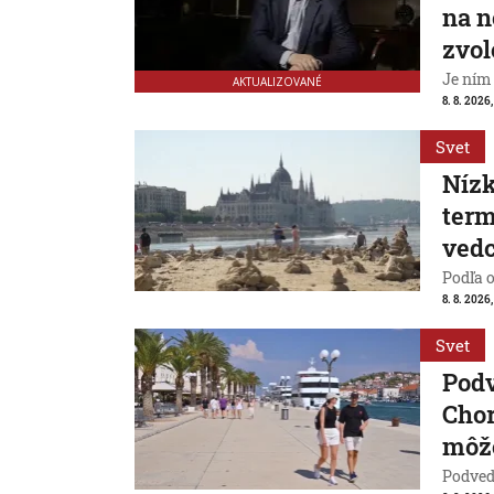
na n
zvol
Je ním
AKTUALIZOVANÉ
8. 8. 2026,
Svet
Nízk
term
vedc
Podľa 
8. 8. 2026,
Svet
Pod
Chor
môže
Podvede