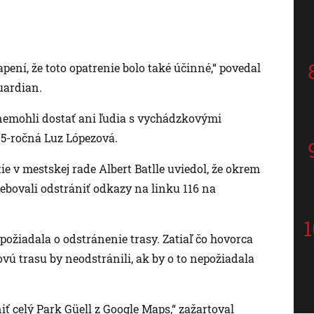
pení, že toto opatrenie bolo také účinné,“ povedal
uardian.
 nemohli dostať ani ľudia s vychádzkovými
 75-ročná Luz Lópezová.
ie v mestskej rade Albert Batlle uviedol, že okrem
rebovali odstrániť odkazy na linku 116 na
a požiadala o odstránenie trasy. Zatiaľ čo hovorca
vú trasu by neodstránili, ak by o to nepožiadala
niť celý Park Güell z Google Maps,“ zažartoval