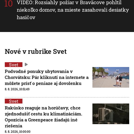
VIDEO: Rozsiahly požiar v Braväcove pohltil
niekoľko domov, na mieste zasahovali desiatky
hasičov
Nové v rubrike Svet
Svet
Podvodné ponuky ubytovania v
Chorvátsku: Pár kliknutí na internete a
môžete prísť o peniaze aj dovolenku
8. 8. 2026, 10:51:49
Svet
Rakúsko reaguje na horúčavy, chce
zjednodušiť cestu ku klimatizáciám.
Opozícia a Greenpeace žiadajú iné
riešenia
8. 8. 2026, 10:00:00