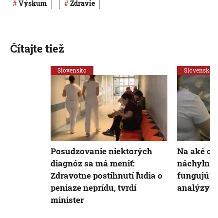
výskum
Zdravie
Čítajte tiež
Slovensko
Slovensko
Posudzovanie niektorých
Na aké ch
diagnóz sa má meniť:
náchylní a
Zdravotne postihnutí ľudia o
fungujú? V
peniaze neprídu, tvrdí
analýzy 
minister