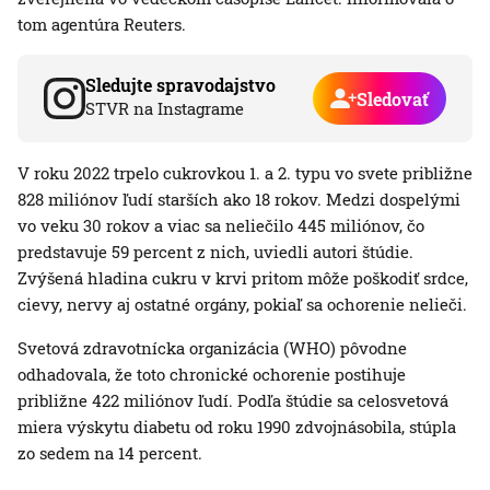
tom agentúra Reuters.
Sledujte spravodajstvo
Sledovať
STVR na Instagrame
V roku 2022 trpelo cukrovkou 1. a 2. typu vo svete približne
828 miliónov ľudí starších ako 18 rokov. Medzi dospelými
vo veku 30 rokov a viac sa neliečilo 445 miliónov, čo
predstavuje 59 percent z nich, uviedli autori štúdie.
Zvýšená hladina cukru v krvi pritom môže poškodiť srdce,
cievy, nervy aj ostatné orgány, pokiaľ sa ochorenie nelieči.
Svetová zdravotnícka organizácia (WHO) pôvodne
odhadovala, že toto chronické ochorenie postihuje
približne 422 miliónov ľudí. Podľa štúdie sa celosvetová
miera výskytu diabetu od roku 1990 zdvojnásobila, stúpla
zo sedem na 14 percent.