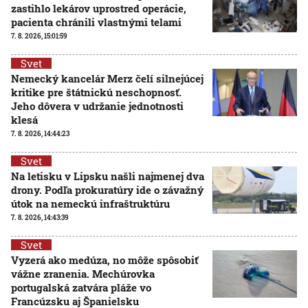
zastihlo lekárov uprostred operácie,
pacienta chránili vlastnými telami
7. 8. 2026, 15:01:59
Svet
Nemecký kancelár Merz čelí silnejúcej
kritike pre štátnickú neschopnosť.
Jeho dôvera v udržanie jednotnosti
klesá
7. 8. 2026, 14:44:23
Svet
Na letisku v Lipsku našli najmenej dva
drony. Podľa prokuratúry ide o závažný
útok na nemeckú infraštruktúru
7. 8. 2026, 14:43:39
Svet
Vyzerá ako medúza, no môže spôsobiť
vážne zranenia. Mechúrovka
portugalská zatvára pláže vo
Francúzsku aj Španielsku