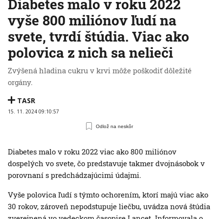
Diabetes malo v roku 2022
vyše 800 miliónov ľudí na
svete, tvrdí štúdia. Viac ako
polovica z nich sa nelieči
Zvýšená hladina cukru v krvi môže poškodiť dôležité
orgány.
TASR
15. 11. 2024 09:10:57
Odlož na neskôr
Diabetes malo v roku 2022 viac ako 800 miliónov
dospelých vo svete, čo predstavuje takmer dvojnásobok v
porovnaní s predchádzajúcimi údajmi.
Vyše polovica ľudí s týmto ochorením, ktorí majú viac ako
30 rokov, zároveň nepodstupuje liečbu, uvádza nová štúdia
zverejnená vo vedeckom časopise Lancet. Informovala o