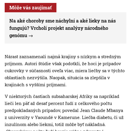
Môže vás zaujímať
Na aké choroby sme náchylní a aké lieky na nás
fungujú? Vrcholí projekt analýzy národného
genómu
Nárast zaznamenali najmä krajiny s nízkym a stredným
príjmom. Autori štúdie však podotkli, že hoci je prípadov
cukrovky v súčasnosti oveľa viac, miera liečby sa v týchto
oblastiach nezvýšila. Naopak, situácia sa zlepšila v
krajinách s vyššími príjmami.
V niektorých častiach subsaharskej Afriky sa napríklad
lieči len päť až desať percent ľudí z celkového počtu
predpokladaných prípadov, povedal Jean Claude Mbanya
z univerzity v Yaoundé v Kamerune. Liečba diabetu, či už
inzulínom alebo liekmi, totiž môže byť nákladná.