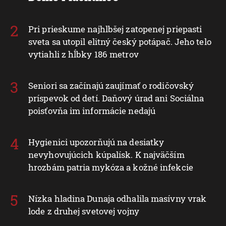
Pri prieskume najhlbšej zatopenej priepasti
sveta sa utopil elitný český potápač. Jeho telo
vytiahli z hĺbky 186 metrov
Seniori sa začínajú zaujímať o rodičovský
príspevok od detí. Daňový úrad ani Sociálna
poisťovňa im informácie nedajú
Hygienici upozorňujú na desiatky
nevyhovujúcich kúpalísk. K najväčším
hrozbám patria mykóza a kožné infekcie
Nízka hladina Dunaja odhalila masívny vrak
lode z druhej svetovej vojny