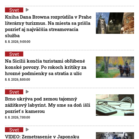
Svet
Kniha Dana Browna rozprúdila v Prahe
literárny turizmus. Na miesta sa prišla
pozrieť aj najväčšia streamovacia
služba
8. 8. 2026, 9:00:00
Svet
Na Sicílii končia turistami obľúbené
konské povozy. Po rokoch kritiky za
hrozné podmienky sa stratia z ulíc
8. 8. 2026, 8:00:00
Svet
Brno ukrýva pod zemou tajomný
zážitkový labyrint. My sme sa doň išli
pozrieť s kamerou
8. 8. 2026, 7:00:00
Svet
VIDEO: Zemetrasenie v Japonsku