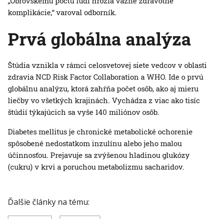
„Obrovskému počtu ľudí hrozia vážne zdravotné
komplikácie,“ varoval odborník.
Prvá globálna analýza
Štúdia vznikla v rámci celosvetovej siete vedcov v oblasti
zdravia NCD Risk Factor Collaboration a WHO. Ide o prvú
globálnu analýzu, ktorá zahŕňa počet osôb, ako aj mieru
liečby vo všetkých krajinách. Vychádza z viac ako tisíc
štúdií týkajúcich sa vyše 140 miliónov osôb.
Diabetes mellitus je chronické metabolické ochorenie
spôsobené nedostatkom inzulínu alebo jeho malou
účinnosťou. Prejavuje sa zvýšenou hladinou glukózy
(cukru) v krvi a poruchou metabolizmu sacharidov.
Ďalšie články na tému: