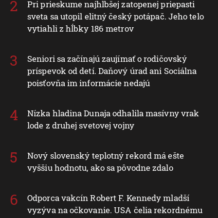
Pri prieskume najhlbšej zatopenej priepasti
sveta sa utopil elitný český potápač. Jeho telo
vytiahli z hĺbky 186 metrov
Seniori sa začínajú zaujímať o rodičovský
príspevok od detí. Daňový úrad ani Sociálna
poisťovňa im informácie nedajú
Nízka hladina Dunaja odhalila masívny vrak
lode z druhej svetovej vojny
Nový slovenský teplotný rekord má ešte
vyššiu hodnotu, ako sa pôvodne zdalo
Odporca vakcín Robert F. Kennedy mladší
vyzýva na očkovanie. USA čelia rekordnému