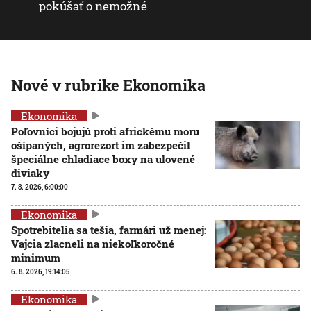
pokúšať o nemožné
Nové v rubrike Ekonomika
Ekonomika
Poľovníci bojujú proti africkému moru
ošípaných, agrorezort im zabezpečil
špeciálne chladiace boxy na ulovené
diviaky
7. 8. 2026, 6:00:00
Ekonomika
Spotrebitelia sa tešia, farmári už menej:
Vajcia zlacneli na niekoľkoročné
minimum
6. 8. 2026, 19:14:05
Ekonomika