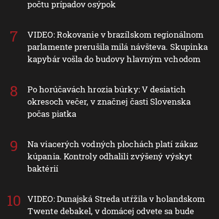
počtu prípadov osýpok
VIDEO: Rokovanie v brazílskom regionálnom
parlamente prerušila milá návšteva. Skupinka
kapybár vošla do budovy hlavným vchodom
Po horúčavách hrozia búrky: V desiatich
okresoch večer, v značnej časti Slovenska
počas piatka
Na viacerých vodných plochách platí zákaz
kúpania. Kontroly odhalili zvýšený výskyt
baktérií
VIDEO: Dunajská Streda utŕžila v holandskom
Twente debakel, v domácej odvete sa bude