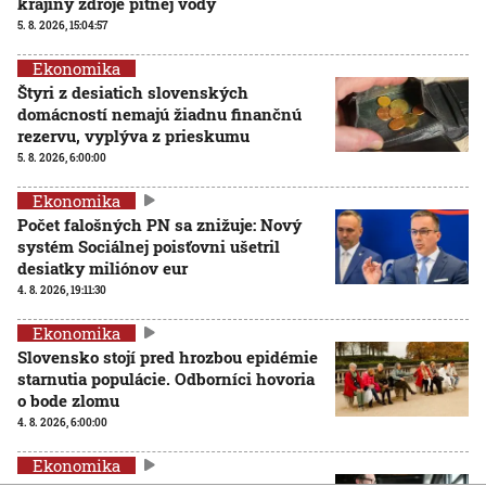
krajiny zdroje pitnej vody
5. 8. 2026, 15:04:57
Ekonomika
Štyri z desiatich slovenských
domácností nemajú žiadnu finančnú
rezervu, vyplýva z prieskumu
5. 8. 2026, 6:00:00
Ekonomika
Počet falošných PN sa znižuje: Nový
systém Sociálnej poisťovni ušetril
desiatky miliónov eur
4. 8. 2026, 19:11:30
Ekonomika
Slovensko stojí pred hrozbou epidémie
starnutia populácie. Odborníci hovoria
o bode zlomu
4. 8. 2026, 6:00:00
Ekonomika