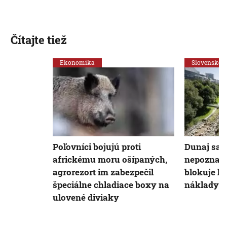
Čítajte tiež
Ekonomika
Slovensko
Poľovníci bojujú proti
Dunaj sa 
africkému moru ošípaných,
nepoznani
agrorezort im zabezpečil
blokuje lo
špeciálne chladiace boxy na
náklady n
ulovené diviaky