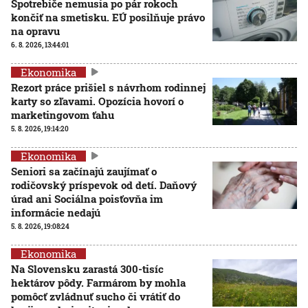
Spotrebiče nemusia po pár rokoch
končiť na smetisku. EÚ posilňuje právo
na opravu
6. 8. 2026, 13:44:01
Ekonomika
Rezort práce prišiel s návrhom rodinnej
karty so zľavami. Opozícia hovorí o
marketingovom ťahu
5. 8. 2026, 19:14:20
Ekonomika
Seniori sa začínajú zaujímať o
rodičovský príspevok od detí. Daňový
úrad ani Sociálna poisťovňa im
informácie nedajú
5. 8. 2026, 19:08:24
Ekonomika
Na Slovensku zarastá 300-tisíc
hektárov pôdy. Farmárom by mohla
pomôcť zvládnuť sucho či vrátiť do