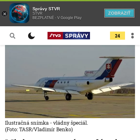
Správy STVR
ZOBRAZIŤ
STVR
BEZPLATNÉ - V Google Play
24
Ilustračná snímka - vládny špeciál.
(Foto: TASR/Vladimír Benko)