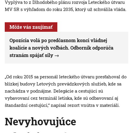
Vyplýva to z Dlhodobého plánu rozvoja Leteckého útvaru
MV SR s výhľadom do roku 2035, ktorý už schválila vláda.
Môže vás zaujímať
Opozícia volá po predčasnom konci vládnej
koalície a nových voľbách. Odborník odporúča
stranám spájať sily
„Od roku 2015 sa personál leteckého útvaru presťahoval do
blízkej budovy Letových prevádzkových služieb, kde sa
nachádza v podnájme. Delegácie a cestujúci sú
vybavovaní cez terminál letiska, kde sú odbavovaní aj
štandardní cestujúci,“ napísal rezort vnútra v materiáli.
Nevyhovujúce