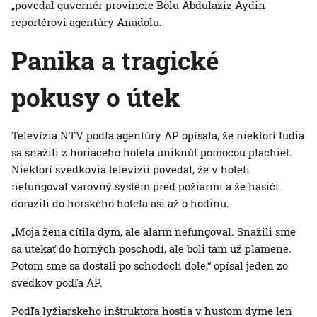
„povedal guvernér provincie Bolu Abdulaziz Aydin
reportérovi agentúry Anadolu.
Panika a tragické
pokusy o útek
Televízia NTV podľa agentúry AP opísala, že niektorí ľudia
sa snažili z horiaceho hotela uniknúť pomocou plachiet.
Niektorí svedkovia televízii povedal, že v hoteli
nefungoval varovný systém pred požiarmi a že hasiči
dorazili do horského hotela asi až o hodinu.
„Moja žena cítila dym, ale alarm nefungoval. Snažili sme
sa utekať do horných poschodí, ale boli tam už plamene.
Potom sme sa dostali po schodoch dole,“ opísal jeden zo
svedkov podľa AP.
Podľa lyžiarskeho inštruktora hostia v hustom dyme len