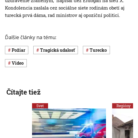
uzdravenie zraneným,“ napísal tiež Erdogan na sieti X.
Kondolencia zaslala cez sociálne siete rodinám obetí aj
turecká prvá dáma, rad ministrov aj opoziční politici.
Ďalšie články na tému:
požiar
Tragická udalosť
Turecko
Video
Čítajte tiež
Svet
Regióny