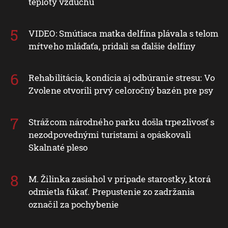
teploty vzduchu
VIDEO: Smútiaca matka delfína plávala s telom
mŕtveho mláďaťa, pridali sa ďalšie delfíny
Rehabilitácia, kondícia aj odbúranie stresu: Vo
Zvolene otvorili prvý celoročný bazén pre psy
Strážcom národného parku došla trpezlivosť s
nezodpovednými turistami a opáskovali
Skalnaté pleso
M. Žilinka zasiahol v prípade starostky, ktorá
odmietla fúkať. Prepustenie zo zadržania
označil za pochybenie