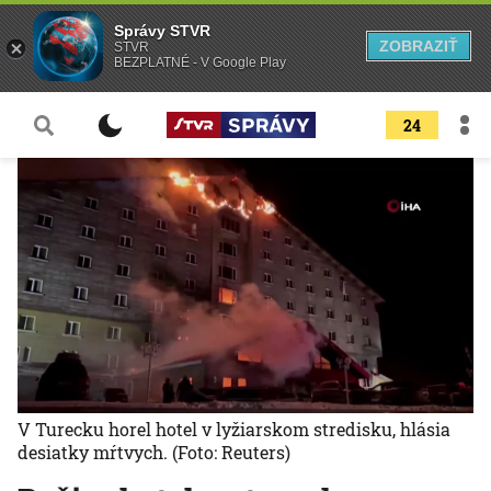
Správy STVR
ZOBRAZIŤ
STVR
BEZPLATNÉ - V Google Play
24
V Turecku horel hotel v lyžiarskom stredisku, hlásia
desiatky mŕtvych.
(Foto: Reuters)