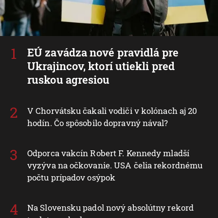
EÚ zavádza nové pravidlá pre
Ukrajincov, ktorí utiekli pred
ruskou agresiou
V Chorvátsku čakali vodiči v kolónach aj 20
hodín. Čo spôsobilo dopravný nával?
Odporca vakcín Robert F. Kennedy mladší
vyzýva na očkovanie. USA čelia rekordnému
počtu prípadov osýpok
Na Slovensku padol nový absolútny rekord