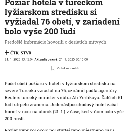
Požiar hotela v tureckom
lyžiarskom stredisku si
vyžiadal 76 obetí, v zariadení
bolo vyše 200 ľudí
Predošlé informácie hovorili o desiatich mŕtvych.
ČTK
,
STVR
21. 1. 2025 13:45:04
Aktualizované:
21. 1. 2025 20:15:00
Odlož na neskôr
Počet obetí požiaru v hoteli v lyžiarskom stredisku na
severe Turecka vzrástol na 76, oznámil podľa agentúry
Reuters turecký minister vnútra Ali Yerlikaya. Ďalších 51
ľudí utrpelo zranenia. Jedenásťposchodový hotel začal
horieť v noci na utorok (21. 1.) v čase, keď v ňom bolo vyše
200 hostí.
Požiar vypukol okolo pol štvrtej ráno miestneho času