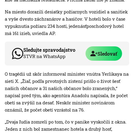
Na miesto dorazili desiatky požiarnych vozidiel a sanitiek
a vyše dvesto záchranárov a hasičov. V hoteli bolo v čase
vypuknutia požiaru 234 hostí, jedenásťposchodový hotel
má 161 izieb, uviedla AP.
Sledujte spravodajstvo
Sledovať
STVR na WhatsApp
O tragédii už skôr informoval minister vnútra Yerlikaya na
sieti X. „Žiaľ, podľa prvotných zistení prišlo o život šesť
našich občanov a 31 našich občanov bolo zranených,“
napísal pred tým, ako agentúra Anadolu napísala, že počet
obetí sa zvýšil na desať. Neskôr minister novinárom
oznámil, že počet obetí vzrástol na 76.
„Dvaja ľudia zomreli po tom, čo v panike vyskočili z okna.
Jeden z nich bol zamestnanec hotela a druhý hosť,