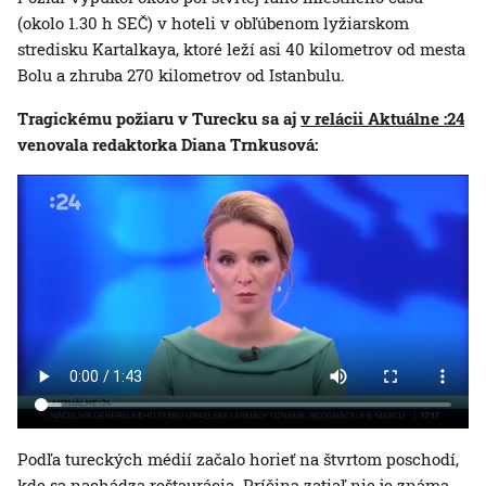
(okolo 1.30 h SEČ) v hoteli v obľúbenom lyžiarskom
stredisku Kartalkaya, ktoré leží asi 40 kilometrov od mesta
Bolu a zhruba 270 kilometrov od Istanbulu.
Tragickému požiaru v Turecku sa aj
v relácii Aktuálne :24
venovala redaktorka Diana Trnkusová:
Podľa tureckých médií začalo horieť na štvrtom poschodí,
kde sa nachádza reštaurácia. Príčina zatiaľ nie je známa.