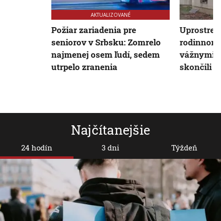
AKTUALIZOVANÉ
Požiar zariadenia pre
Uprostred
seniorov v Srbsku: Zomrelo
rodinnom 
najmenej osem ľudí, sedem
vážnymi 
utrpelo zranenia
skončili v
Najčítanejšie
24 hodín
3 dni
Týždeň