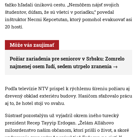
ťažko hľadali únikovú cestu. „Nemôžem nájsť svojich
študentov, dúfam, že sú všetci v poriadku,“ povedal
inštruktor Necmi Kepcetutan, ktorý pomohol evakuovať asi
20 hostí.
Môže vás zaujímať
Požiar zariadenia pre seniorov v Srbsku: Zomrelo
najmenej osem ľudí, sedem utrpelo zranenia
Podľa televízie NTV prispel k rýchlemu šíreniu požiaru aj
drevený obklad exteriéru budovy. Hasičom sťažovalo prácu
aj to, že hotel stojí vo svahu.
Sústrasť pozostalým už vyjadril okrem iného turecký
prezident Recep Tayyip Erdogan. „Želám Alláhovo
milosrdenstvo našim občanom, ktorí prišli o život, a skoré