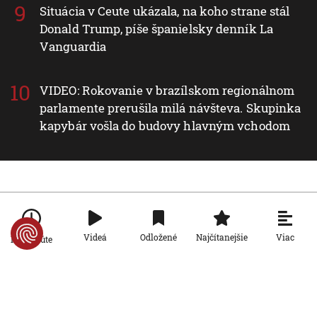
Situácia v Ceute ukázala, na koho strane stál
Donald Trump, píše španielsky denník La
Vanguardia
VIDEO: Rokovanie v brazílskom regionálnom
parlamente prerušila milá návšteva. Skupinka
kapybár vošla do budovy hlavným vchodom
Nové v rubrike Svet
Svet
Viac
Videá
Odložené
Najčítanejšie
Po minúte
Ruský dron prenasledoval predajcu
zeleniny v Chersone. Svet to musí
vidieť, apeluje Zelenskyj
5. 8. 2026, 19:22:05