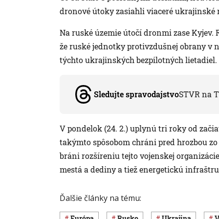
dronové útoky zasiahli viaceré ukrajinské
Na ruské územie útočí dronmi zase Kyjev. 
že ruské jednotky protivzdušnej obrany v no
týchto ukrajinských bezpilotných lietadiel.
Sledujte spravodajstvo
STVR na T
V pondelok (24. 2.) uplynú tri roky od zači
takýmto spôsobom chráni pred hrozbou zo
bráni rozšíreniu tejto vojenskej organizá
mestá a dediny a tiež energetickú infraštr
Ďalšie články na tému:
Európa
Rusko
Ukrajina