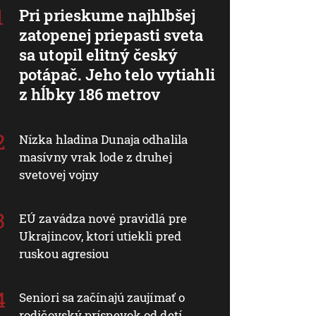
Pri prieskume najhlbšej
zatopenej priepasti sveta
sa utopil elitný český
potápač. Jeho telo vytiahli
z hĺbky 186 metrov
Nízka hladina Dunaja odhalila
masívny vrak lode z druhej
svetovej vojny
EÚ zavádza nové pravidlá pre
Ukrajincov, ktorí utiekli pred
ruskou agresiou
Seniori sa začínajú zaujímať o
rodičovský príspevok od detí.