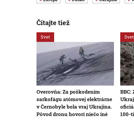
Čítajte tiež
Svet
Svet
Overovňa: Za poškodením
BBC: 
sarkofágu atómovej elektrárne
Ukraj
v Černobyle bola vraj Ukrajina.
ofici
Pôvod dronu hovorí niečo iné
100-t