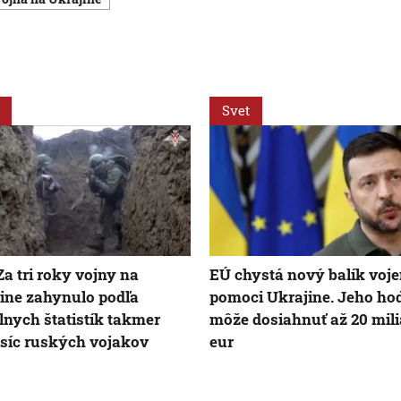
Svet
Za tri roky vojny na
EÚ chystá nový balík voj
ine zahynulo podľa
pomoci Ukrajine. Jeho ho
álnych štatistík takmer
môže dosiahnuť až 20 mili
isíc ruských vojakov
eur