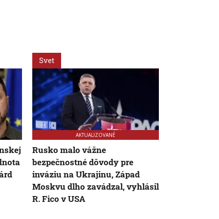
Svet
Svet
AKTUALIZOVANÉ
enskej
Rusko malo vážne
Bizarný rece
dnota
bezpečnostné dôvody pre
horúčavami:
árd
inváziu na Ukrajinu, Západ
odporúčajú a
Moskvu dlho zavádzal, vyhlásil
psieho mäs
R. Fico v USA