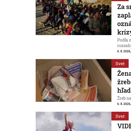
Za s
zapl
ozná
kríz
Podľa 
rozsah
6. 8. 2026,
Svet
Žena
žreb
hľad
Žreb n
6. 8. 2026,
Svet
VIDE