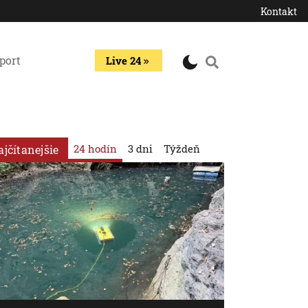
Kontakt
port
Live 24
24 hodín
3 dni
Týždeň
ajčítanejšie