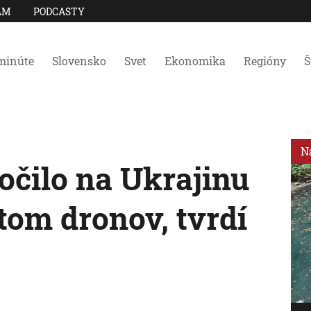
AM
PODCASTY
minúte
Slovensko
Svet
Ekonomika
Regióny
Š
N
očilo na Ukrajinu
om dronov, tvrdí