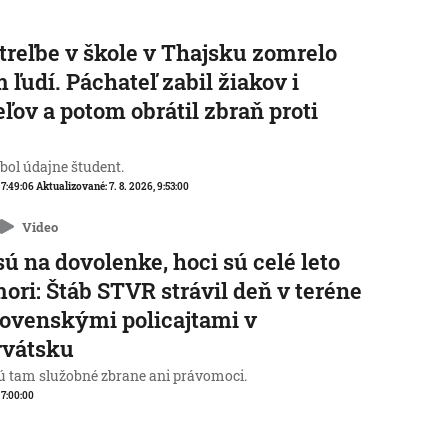
streľbe v škole v Thajsku zomrelo
 ľudí. Páchateľ zabil žiakov i
eľov a potom obrátil zbraň proti
e
 bol údajne študent.
, 7:49:06
Aktualizované:
7. 8. 2026, 9:53:00
Video
sú na dovolenke, hoci sú celé leto
mori: Štáb STVR strávil deň v teréne
lovenskými policajtami v
rvátsku
 tam služobné zbrane ani právomoci.
, 7:00:00