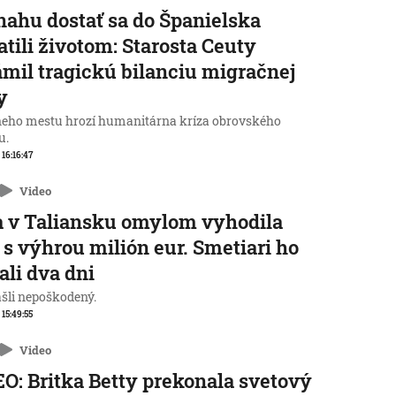
nahu dostať sa do Španielska
atili životom: Starosta Ceuty
mil tragickú bilanciu migračnej
y
neho mestu hrozí humanitárna kríza obrovského
u.
 16:16:47
Video
 v Taliansku omylom vyhodila
 s výhrou milión eur. Smetiari ho
ali dva dni
ašli nepoškodený.
 15:49:55
Video
O: Britka Betty prekonala svetový