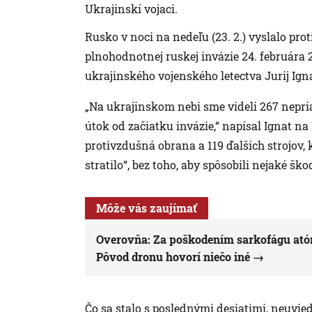
Ukrajinskí vojaci.
Rusko v noci na nedeľu (23. 2.) vyslalo pro
plnohodnotnej ruskej invázie 24. februára
ukrajinského vojenského letectva Jurij Igna
„Na ukrajinskom nebi sme videli 267 nepria
útok od začiatku invázie,“ napísal Ignat na
protivzdušná obrana a 119 ďalších strojov, 
stratilo“, bez toho, aby spôsobili nejaké ško
Môže vás zaujímať
Overovňa: Za poškodením sarkofágu atóm
Pôvod dronu hovorí niečo iné
Čo sa stalo s poslednými desiatimi, neuvi