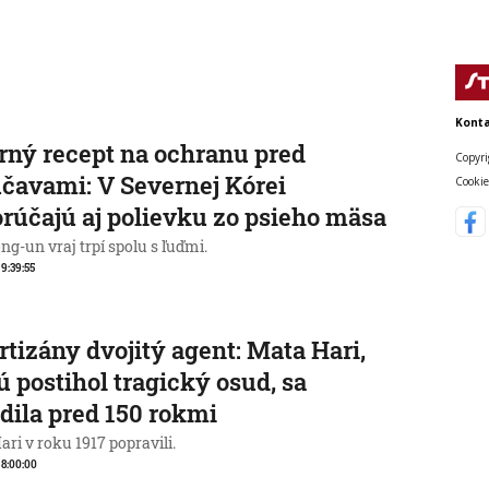
Konta
rný recept na ochranu pred
Copyri
čavami: V Severnej Kórei
Cookie
rúčajú aj polievku zo psieho mäsa
g-un vraj trpí spolu s ľuďmi.
 9:39:55
rtizány dvojitý agent: Mata Hari,
ú postihol tragický osud, sa
dila pred 150 rokmi
ri v roku 1917 popravili.
, 8:00:00