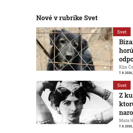
Nové v rubrike Svet
Svet
Biza
horú
odpo
Kim Čon
7. 8. 2026,
Svet
Z ku
ktor
naro
Mata Ha
7. 8. 2026