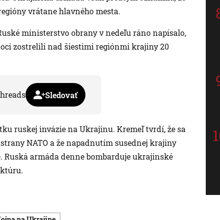
 regióny vrátane hlavného mesta.
Ruské ministerstvo obrany v nedeľu ráno napísalo,
ci zostrelili nad šiestimi regiónmi krajiny 20
hreads
Sledovať
atku ruskej invázie na Ukrajinu. Kremeľ tvrdí, že sa
 strany NATO a že napadnutím susednej krajiny
cie. Ruská armáda denne bombarduje ukrajinské
uktúru.
vojna na Ukrajine