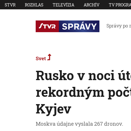
STVR
ROZHLAS
TELEVÍZIA
ARCHÍV
TV PROGR
Správy po 
Svet
Rusko v noci út
rekordným počt
Kyjev
Moskva údajne vyslala 267 dronov.