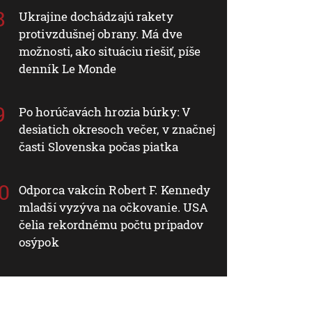
Ukrajine dochádzajú rakety
protivzdušnej obrany. Má dve
možnosti, ako situáciu riešiť, píše
denník Le Monde
Po horúčavách hrozia búrky: V
desiatich okresoch večer, v značnej
časti Slovenska počas piatka
Odporca vakcín Robert F. Kennedy
mladší vyzýva na očkovanie. USA
čelia rekordnému počtu prípadov
osýpok