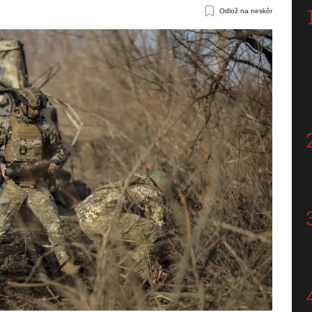
Odlož na neskôr