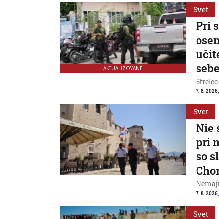
Svet
Pri 
osem
učit
seb
AKTUALIZOVANÉ
Strelec
7. 8. 2026
Svet
Nie 
pri 
so s
Cho
Nemajú
7. 8. 2026
Svet