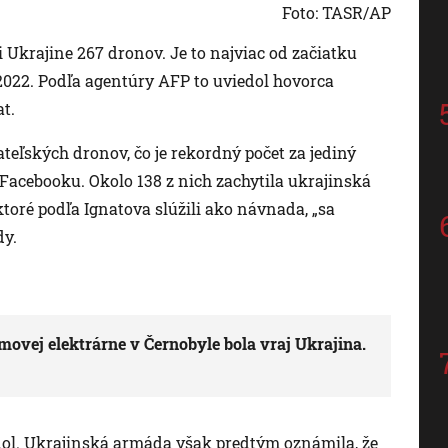
Foto: TASR/AP
ti Ukrajine 267 dronov. Je to najviac od začiatku
 2022. Podľa agentúry AFP to uviedol hovorca
t.
teľských dronov, čo je rekordný počet za jediný
 Facebooku. Okolo 138 z nich zachytila ukrajinská
ktoré podľa Ignatova slúžili ako návnada, „sa
dy.
ovej elektrárne v Černobyle bola vraj Ukrajina.
edol. Ukrajinská armáda však predtým oznámila, že