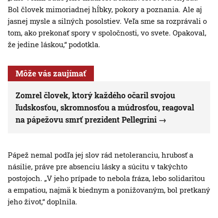
Bol človek mimoriadnej hĺbky, pokory a poznania. Ale aj
jasnej mysle a silných posolstiev. Veľa sme sa rozprávali o
tom, ako prekonať spory v spoločnosti, vo svete. Opakoval,
že jedine láskou,“ podotkla.
Môže vás zaujímať
Zomrel človek, ktorý každého očaril svojou
ľudskosťou, skromnosťou a múdrosťou, reagoval
na pápežovu smrť prezident Pellegrini
Pápež nemal podľa jej slov rád netoleranciu, hrubosť a
násilie, práve pre absenciu lásky a súcitu v takýchto
postojoch. „V jeho prípade to nebola fráza, lebo solidaritou
a empatiou, najmä k biednym a ponižovaným, bol pretkaný
jeho život,“ doplnila.