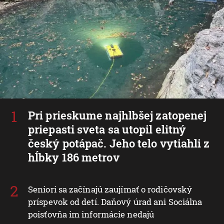
Pri prieskume najhlbšej zatopenej
priepasti sveta sa utopil elitný
český potápač. Jeho telo vytiahli z
hĺbky 186 metrov
Seniori sa začínajú zaujímať o rodičovský
príspevok od detí. Daňový úrad ani Sociálna
poisťovňa im informácie nedajú