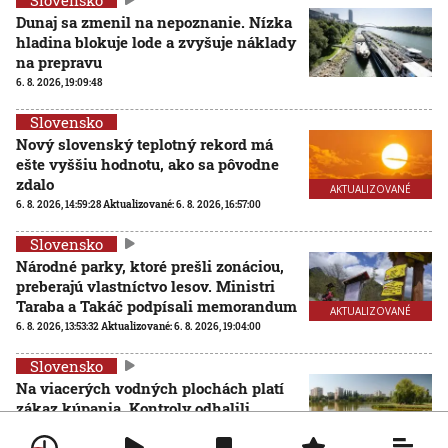
Dunaj sa zmenil na nepoznanie. Nízka
hladina blokuje lode a zvyšuje náklady
na prepravu
6. 8. 2026, 19:09:48
Slovensko
Nový slovenský teplotný rekord má
ešte vyššiu hodnotu, ako sa pôvodne
zdalo
AKTUALIZOVANÉ
6. 8. 2026, 14:59:28
Aktualizované:
6. 8. 2026, 16:57:00
Slovensko
Národné parky, ktoré prešli zonáciou,
preberajú vlastníctvo lesov. Ministri
Taraba a Takáč podpísali memorandum
AKTUALIZOVANÉ
6. 8. 2026, 13:53:32
Aktualizované:
6. 8. 2026, 19:04:00
Slovensko
Na viacerých vodných plochách platí
zákaz kúpania. Kontroly odhalili
zvýšený výskyt baktérií