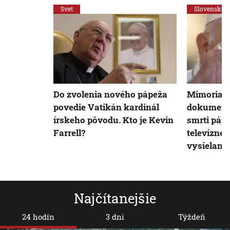
Svet
Slovensko
Do zvolenia nového pápeža
Mimoriadn
povedie Vatikán kardinál
dokumenty
írskeho pôvodu. Kto je Kevin
smrti páp
Farrell?
televízne 
vysielanie
Najčítanejšie
24 hodín
3 dni
Týždeň