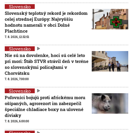
Slovensko
Slovenský teplotný rekord je rekordom
celej strednej Európy: Najvyššiu
hodnotu namerali v obci Dolné
Plachtince
7. 8. 2026, 12:32:51
Slovensko
Nie sú na dovolenke, hoci sú celé leto
pri mori: Štáb STVR strávil deň v teréne
so slovenskými policajtami v
Chorvátsku
7. 8. 2026, 7:00:00
Slovensko
Poľovníci bojujú proti africkému moru
ošípaných, agrorezort im zabezpečil
špeciálne chladiace boxy na ulovené
diviaky
7. 8. 2026, 6:00:00
Slovensko