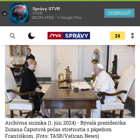
Správy STVR
ZOBRAZIŤ
STVR
BEZPLATNÉ - V Google Play
24
Archívna snímka (1. jún 2024) - Bývalá prezidentka
Zuzana Čaputová počas stretnutia s pápežom
Františkom.
(Foto: TASR/Vatican News)