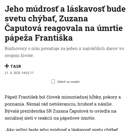
Jeho múdrosť a láskavosť bude
svetu chýbať, Zuzana
Čaputová reagovala na úmrtie
pápeža Františka
Rozhovory s ním považuje za jeden z najväčších darov vo
svojom živote.
TASR
21. 4. 2025 14:02:11
Odlož na neskôr
Pápež František bol človek mimoriadnej hĺbky, pokory a
poznania. Nemal rád netoleranciu, hrubosť a násilie.
Bývalá prezidentka SR Zuzana Čaputová to uviedla na
sociálnej sieti v reakcii na pápežove úmrtie.
„Ako veľmi bude jeho múdrosť a láskavosť svetu chýbať.