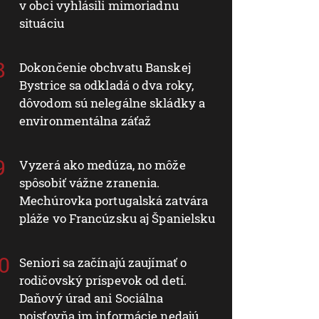
v obci vyhlásili mimoriadnu
situáciu
Dokončenie obchvatu Banskej
Bystrice sa odkladá o dva roky,
dôvodom sú nelegálne skládky a
environmentálna záťaž
Vyzerá ako medúza, no môže
spôsobiť vážne zranenia.
Mechúrovka portugalská zatvára
pláže vo Francúzsku aj Španielsku
Seniori sa začínajú zaujímať o
rodičovský príspevok od detí.
Daňový úrad ani Sociálna
poisťovňa im informácie nedajú