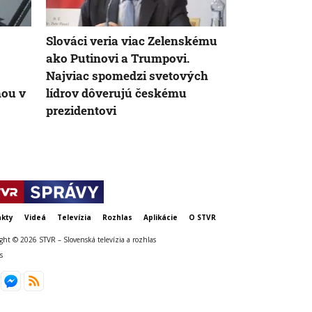
Slováci veria viac Zelenskému
Dáta zbiera
ako Putinovi a Trumpovi.
spôsobom, i
Najviac spomedzi svetových
neho dávno 
nou v
lídrov dôverujú českému
prieskumov 
prezidentovi
nezverejnen
kty
Videá
Televízia
Rozhlas
Aplikácie
O STVR
ght © 2026 STVR – Slovenská televízia a rozhlas
s