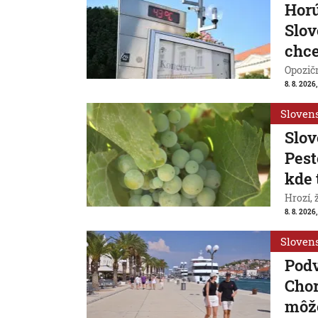
Horú
Slov
chce
Opozičn
8. 8. 2026
Sloven
Slov
Pest
kde 
Hrozí,
8. 8. 2026,
Sloven
Pod
Chor
môže