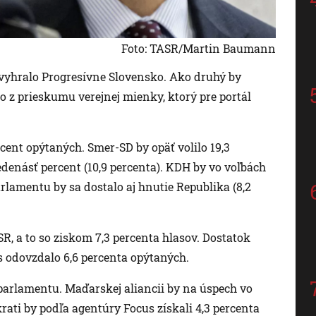
Foto: TASR/Martin Baumann
i vyhralo Progresívne Slovensko. Ako druhý by
o z prieskumu verejnej mienky, ktorý pre portál
cent opýtaných. Smer-SD by opäť volilo 19,3
denásť percent (10,9 percenta). KDH by vo voľbách
rlamentu by sa dostalo aj hnutie Republika (8,2
R, a to so ziskom 7,3 percenta hlasov. Dostatok
las odovzdalo 6,6 percenta opýtaných.
parlamentu. Maďarskej aliancii by na úspech vo
rati by podľa agentúry Focus získali 4,3 percenta