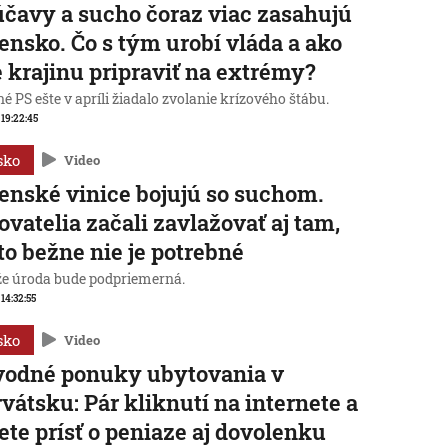
čavy a sucho čoraz viac zasahujú
ensko. Čo s tým urobí vláda a ako
 krajinu pripraviť na extrémy?
é PS ešte v apríli žiadalo zvolanie krízového štábu.
, 19:22:45
sko
Video
enské vinice bojujú so suchom.
ovatelia začali zavlažovať aj tam,
to bežne nie je potrebné
 že úroda bude podpriemerná.
 14:32:55
sko
Video
vodné ponuky ubytovania v
vátsku: Pár kliknutí na internete a
te prísť o peniaze aj dovolenku