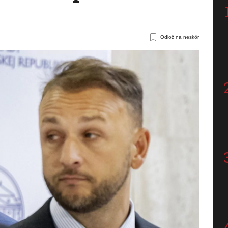
Odlož na neskôr