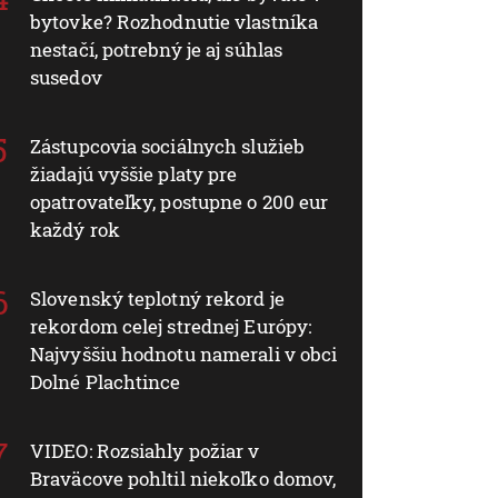
bytovke? Rozhodnutie vlastníka
nestačí, potrebný je aj súhlas
susedov
Zástupcovia sociálnych služieb
žiadajú vyššie platy pre
opatrovateľky, postupne o 200 eur
každý rok
Slovenský teplotný rekord je
rekordom celej strednej Európy:
Najvyššiu hodnotu namerali v obci
Dolné Plachtince
VIDEO: Rozsiahly požiar v
Braväcove pohltil niekoľko domov,