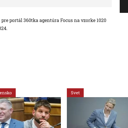
 pre portál 360tka agentúra Focus na vzorke 1020
024.
vensko
Svet