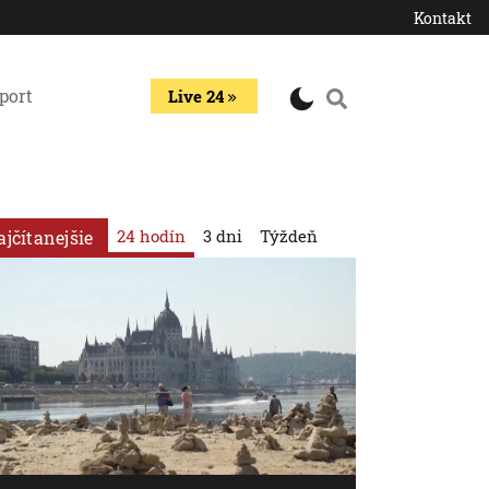
Kontakt
port
Live 24
24 hodín
3 dni
Týždeň
ajčítanejšie