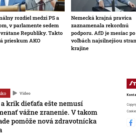
álny rozdiel medzi PS a
Nemecká krajná pravica
om, v parlamente sedem
zaznamenala rekordnú
 vrátane Republiky. Takto
podporu. AfD je mesiac po
rá prieskum AKO
voľbách najsilnejšou stra
krajine
sko
Video
Konta
 a krik dieťaťa ešte nemusí
Copyri
enať vážne zranenie. V takom
Cookie
ade pomôže nová zdravotnícka
a