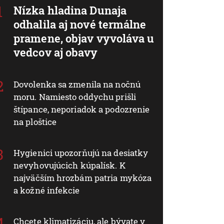
Nízka hladina Dunaja
odhalila aj nové termálne
pramene, objav vyvoláva u
vedcov aj obavy
Dovolenka sa zmenila na nočnú
moru. Namiesto oddychu prišli
štípance, neporiadok a podozrenie
na ploštice
Hygienici upozorňujú na desiatky
nevyhovujúcich kúpalísk. K
najväčším hrozbám patria mykóza
a kožné infekcie
Chcete klimatizáciu, ale bývate v