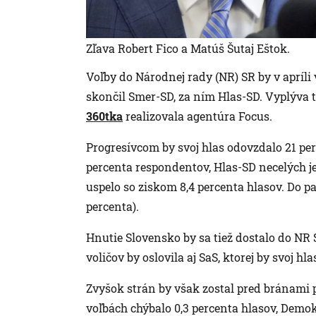
Zľava Robert Fico a Matúš Šutaj Eštok.
Voľby do Národnej rady (NR) SR by v apríl
skončil Smer-SD, za ním Hlas-SD. Vyplýva t
360tka
realizovala agentúra Focus.
Progresívcom by svoj hlas odovzdalo 21 per
percenta respondentov, Hlas-SD necelých je
uspelo so ziskom 8,4 percenta hlasov. Do pa
percenta).
Hnutie Slovensko by sa tiež dostalo do NR S
voličov by oslovila aj SaS, ktorej by svoj h
Zvyšok strán by však zostal pred bránami 
voľbách chýbalo 0,3 percenta hlasov, Demok