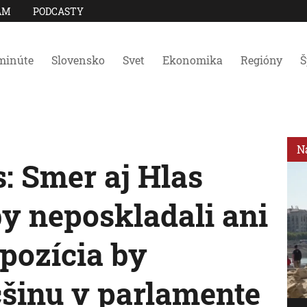
AM
PODCASTY
minúte
Slovensko
Svet
Ekonomika
Regióny
Š
N
: Smer aj Hlas
by neposkladali ani
pozícia by
čšinu v parlamente