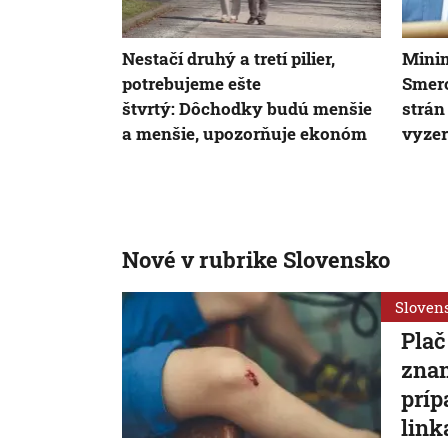
Nestačí druhý a tretí pilier,
Minim
potrebujeme ešte
Smer
štvrtý: Dôchodky budú menšie
strán
a menšie, upozorňuje ekonóm
vyze
Nové v rubrike Slovensko
Sloven
Plač
znam
príp
link