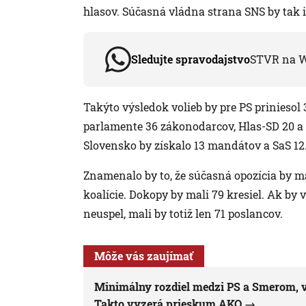
hlasov. Súčasná vládna strana SNS by tak i
Sledujte spravodajstvo
STVR na 
Takýto výsledok volieb by pre PS priniesol
parlamente 36 zákonodarcov, Hlas-SD 20 a 
Slovensko by získalo 13 mandátov a SaS 12
Znamenalo by to, že súčasná opozícia by m
koalície. Dokopy by mali 79 kresiel. Ak by
neuspel, mali by totiž len 71 poslancov.
Môže vás zaujímať
Minimálny rozdiel medzi PS a Smerom, v
Takto vyzerá prieskum AKO