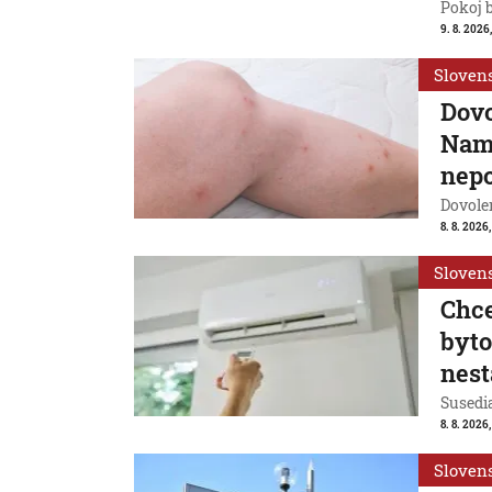
Pokoj 
9. 8. 2026
Sloven
Dovo
Nami
nepo
Dovolen
8. 8. 2026,
Sloven
Chce
byto
nest
Susedia
8. 8. 2026,
Sloven