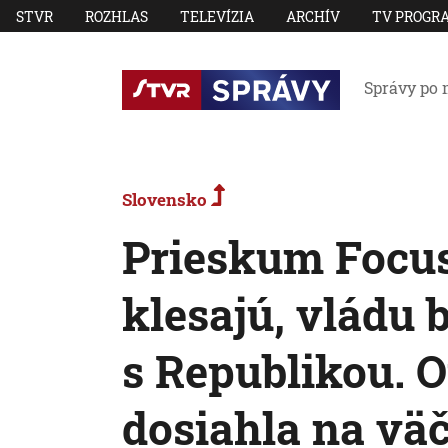
STVR
ROZHLAS
TELEVÍZIA
ARCHÍV
TV PROGR
Správy po 
Slovensko
Prieskum Focus
klesajú, vládu 
s Republikou. O
dosiahla na vä