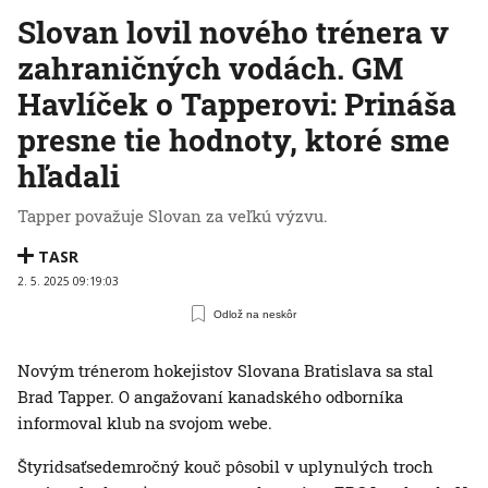
Slovan lovil nového trénera v
zahraničných vodách. GM
Havlíček o Tapperovi: Prináša
presne tie hodnoty, ktoré sme
hľadali
Tapper považuje Slovan za veľkú výzvu.
TASR
2. 5. 2025 09:19:03
Odlož na neskôr
Novým trénerom hokejistov Slovana Bratislava sa stal
Brad Tapper. O angažovaní kanadského odborníka
informoval klub na svojom webe.
Štyridsaťsedemročný kouč pôsobil v uplynulých troch