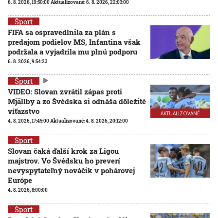
6. 8. 2026, 19:50:00
Aktualizované:
6. 8. 2026, 22:03:00
Šport
FIFA sa ospravedlnila za plán s
predajom podielov MS, Infantina však
podržala a vyjadrila mu plnú podporu
6. 8. 2026, 9:54:23
Šport
VIDEO: Slovan zvrátil zápas proti
Mjällby a zo Švédska si odnáša dôležité
víťazstvo
AKTUALIZOVANÉ
4. 8. 2026, 17:45:00
Aktualizované:
4. 8. 2026, 20:12:00
Šport
Slovan čaká ďalší krok za Ligou
majstrov. Vo Švédsku ho preverí
nevyspytateľný nováčik v pohárovej
Európe
4. 8. 2026, 8:00:00
Šport