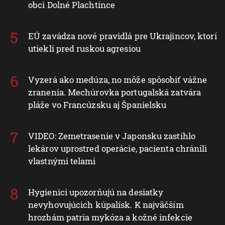
obci Dolné Plachtince
EÚ zavádza nové pravidlá pre Ukrajincov, ktorí
utiekli pred ruskou agresiou
Vyzerá ako medúza, no môže spôsobiť vážne
zranenia. Mechúrovka portugalská zatvára
pláže vo Francúzsku aj Španielsku
VIDEO: Zemetrasenie v Japonsku zastihlo
lekárov uprostred operácie, pacienta chránili
vlastnými telami
Hygienici upozorňujú na desiatky
nevyhovujúcich kúpalísk. K najväčším
hrozbám patria mykóza a kožné infekcie