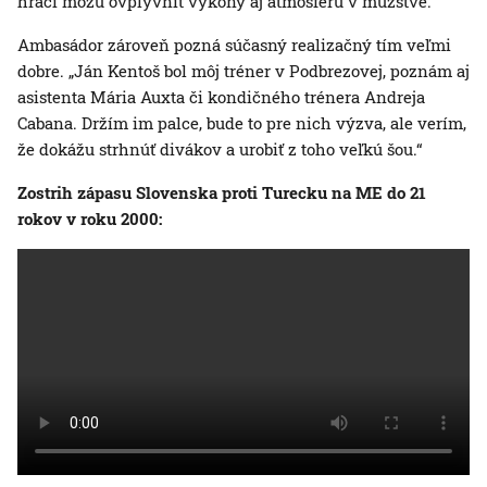
hráči môžu ovplyvniť výkony aj atmosféru v mužstve.“
Ambasádor zároveň pozná súčasný realizačný tím veľmi
dobre. „Ján Kentoš bol môj tréner v Podbrezovej, poznám aj
asistenta Mária Auxta či kondičného trénera Andreja
Cabana. Držím im palce, bude to pre nich výzva, ale verím,
že dokážu strhnúť divákov a urobiť z toho veľkú šou.“
Zostrih zápasu Slovenska proti Turecku na ME do 21
rokov v roku 2000: