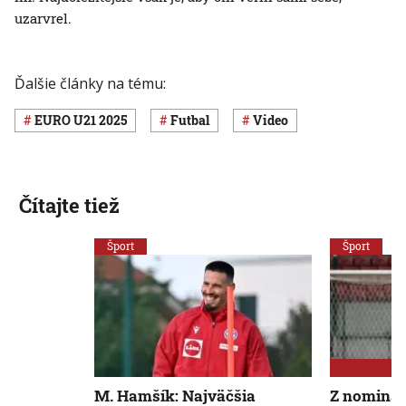
uzarvrel.
Ďalšie články na tému:
EURO U21 2025
Futbal
Video
Čítajte tiež
Šport
Šport
M. Hamšík: Najväčšia
Z nominác