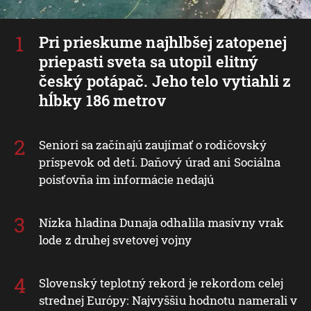
Pri prieskume najhlbšej zatopenej
priepasti sveta sa utopil elitný
český potápač. Jeho telo vytiahli z
hĺbky 186 metrov
Seniori sa začínajú zaujímať o rodičovský
príspevok od detí. Daňový úrad ani Sociálna
poisťovňa im informácie nedajú
Nízka hladina Dunaja odhalila masívny vrak
lode z druhej svetovej vojny
Slovenský teplotný rekord je rekordom celej
strednej Európy: Najvyššiu hodnotu namerali v