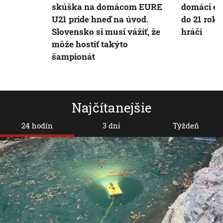
skúška na domácom EURE
domáci eu
U21 príde hneď na úvod.
do 21 roko
Slovensko si musí vážiť, že
hráči
môže hostiť takýto
šampionát
Najčítanejšie
24 hodín
3 dni
Týždeň