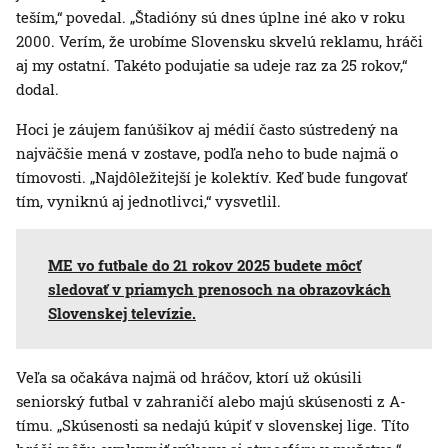
teším,“ povedal. „Štadióny sú dnes úplne iné ako v roku
2000. Verím, že urobíme Slovensku skvelú reklamu, hráči
aj my ostatní. Takéto podujatie sa udeje raz za 25 rokov,“
dodal.
Hoci je záujem fanúšikov aj médií často sústredený na
najväčšie mená v zostave, podľa neho to bude najmä o
tímovosti. „Najdôležitejší je kolektív. Keď bude fungovať
tím, vyniknú aj jednotlivci,“ vysvetlil.
ME vo futbale do 21 rokov 2025 budete môcť
sledovať v priamych prenosoch na obrazovkách
Slovenskej televízie.
Veľa sa očakáva najmä od hráčov, ktorí už okúsili
seniorský futbal v zahraničí alebo majú skúsenosti z A-
tímu. „Skúsenosti sa nedajú kúpiť v slovenskej lige. Títo