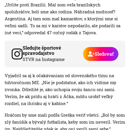
„Určite proti Brazílii. Mal som veľa brazílskych
spoluhráčov, boli sme ako rodina. Náhradná možnosť?
Argentína. Aj tam som mal kamarátov, s ktorými sme si
veľmi sadli. To sa mi v kariére nepodarilo, ale podarili sa
iné veci,“ odpovedal 47-ročný rodák z Tajova.
Sledujte športové
spravodajstvo
Sledovať
STVR na Instagrame
Vyjadril sa aj k očakávaniam od slovenského tímu na
tohtoročnom ME. „Nie je podstatné, ako ich vidíme my
zvonka. Dôležité je, ako uchopia svoju šancu oni sami.
Verím, že ak prídu aj hráči z Áčka, môžu urobiť veľký
rozdiel, na ihrisku aj v kabíne.“
Hráčom by sme mali podľa Greška veriť všetci. „Bol by som
zlý fanúšik a bývalý futbalista, keby som im neveril. Verím
im. Najdôležitejšie však je, aby oni verili sami sebe,“