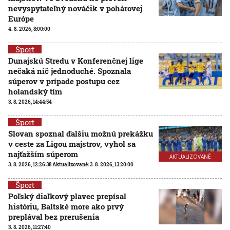
nevyspytateľný nováčik v pohárovej
Európe
4. 8. 2026, 8:00:00
Šport
Dunajskú Stredu v Konferenčnej lige
nečaká nič jednoduché. Spoznala
súperov v prípade postupu cez
holandský tím
3. 8. 2026, 14:44:54
Šport
Slovan spoznal ďalšiu možnú prekážku
v ceste za Ligou majstrov, vyhol sa
najťažším súperom
AKTUALIZOVANÉ
3. 8. 2026, 12:26:38
Aktualizované:
3. 8. 2026, 13:20:00
Šport
Poľský diaľkový plavec prepísal
históriu, Baltské more ako prvý
preplával bez prerušenia
3. 8. 2026, 11:27:40