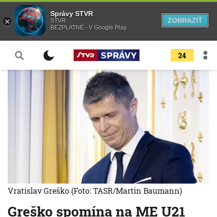
Správy STVR
ZOBRAZIŤ
STVR
BEZPLATNÉ - V Google Play
24
Vratislav Greško
(Foto: TASR/Martin Baumann)
Greško spomína na ME U21