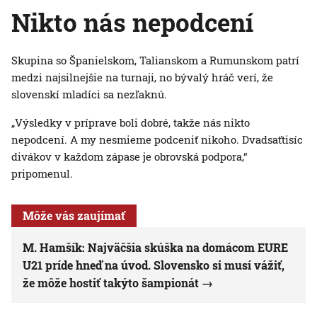
Nikto nás nepodcení
Skupina so Španielskom, Talianskom a Rumunskom patrí
medzi najsilnejšie na turnaji, no bývalý hráč verí, že
slovenskí mladíci sa nezľaknú.
„Výsledky v príprave boli dobré, takže nás nikto
nepodcení. A my nesmieme podceniť nikoho. Dvadsaťtisíc
divákov v každom zápase je obrovská podpora,“
pripomenul.
Môže vás zaujímať
M. Hamšík: Najväčšia skúška na domácom EURE
U21 príde hneď na úvod. Slovensko si musí vážiť,
že môže hostiť takýto šampionát