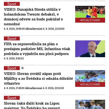
Šport
VIDEO: Dunajská Streda utŕžila v
holandskom Twente debakel, v
domácej odvete sa bude pokúšať o
AKTUALIZOVANÉ
nemožné
6. 8. 2026, 19:50:00
Aktualizované:
6. 8. 2026, 22:03:00
Šport
FIFA sa ospravedlnila za plán s
predajom podielov MS, Infantina však
podržala a vyjadrila mu plnú podporu
6. 8. 2026, 9:54:23
Šport
VIDEO: Slovan zvrátil zápas proti
Mjällby a zo Švédska si odnáša dôležité
víťazstvo
AKTUALIZOVANÉ
4. 8. 2026, 17:45:00
Aktualizované:
4. 8. 2026, 20:12:00
Šport
Slovan čaká ďalší krok za Ligou
majstrov. Vo Švédsku ho preverí