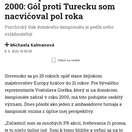
2000: Gól proti Turecku som
nacvičoval pol roka
Psychický tlak domáceho šampionátu je podľa neho
zvládnuteľný.
Michaela Kalmanová
8. 6. 2025 10:00:00
Odlož na neskôr
Slovensko sa po 25 rokoch opäť stane dejiskom
majstrovstiev Európy hráčov do 21 rokov. Pre bývalého
reprezentanta Vratislava Greška, ktorý si na domácom
šampionáte zahral v roku 2000, má toto podujatie osobitý
význam. Dnes pôsobí ako jeden z ambasádorov turnaja a
šampionát vníma z úplne inej perspektívy.
„Zúčastnil som sa mnohých PR akcií, žrebovania či proma,
je to niečo úplne iné. Som k tomu bližšie a veľmi sa na to