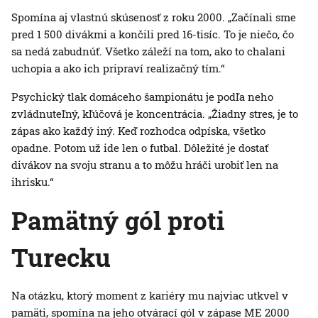
Spomína aj vlastnú skúsenosť z roku 2000. „Začínali sme
pred 1 500 divákmi a končili pred 16-tisíc. To je niečo, čo
sa nedá zabudnúť. Všetko záleží na tom, ako to chalani
uchopia a ako ich pripraví realizačný tím.“
Psychický tlak domáceho šampionátu je podľa neho
zvládnuteľný, kľúčová je koncentrácia. „Žiadny stres, je to
zápas ako každý iný. Keď rozhodca odpíska, všetko
opadne. Potom už ide len o futbal. Dôležité je dostať
divákov na svoju stranu a to môžu hráči urobiť len na
ihrisku.“
Pamätný gól proti
Turecku
Na otázku, ktorý moment z kariéry mu najviac utkvel v
pamäti, spomína na jeho otvárací gól v zápase ME 2000