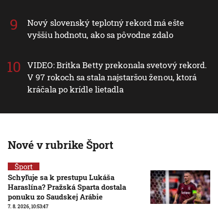
Nový slovenský teplotný rekord má ešte
vyššiu hodnotu, ako sa pôvodne zdalo
VIDEO: Britka Betty prekonala svetový rekord.
V 97 rokoch sa stala najstaršou ženou, ktorá
kráčala po krídle lietadla
Nové v rubrike Šport
Šport
Schyľuje sa k prestupu Lukáša
Haraslína? Pražská Sparta dostala
ponuku zo Saudskej Arábie
7. 8. 2026, 10:53:47