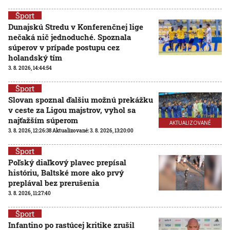
Šport
Dunajskú Stredu v Konferenčnej lige
nečaká nič jednoduché. Spoznala
súperov v prípade postupu cez
holandský tím
3. 8. 2026, 14:44:54
Šport
Slovan spoznal ďalšiu možnú prekážku
v ceste za Ligou majstrov, vyhol sa
najťažším súperom
AKTUALIZOVANÉ
3. 8. 2026, 12:26:38
Aktualizované:
3. 8. 2026, 13:20:00
Šport
Poľský diaľkový plavec prepísal
históriu, Baltské more ako prvý
preplával bez prerušenia
3. 8. 2026, 11:27:40
Šport
Infantino po rastúcej kritike zrušil