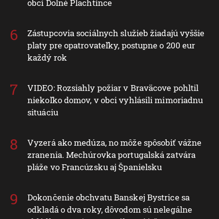
obci Dolné Plachtince
Zástupcovia sociálnych služieb žiadajú vyššie
platy pre opatrovateľky, postupne o 200 eur
každý rok
VIDEO: Rozsiahly požiar v Braväcove pohltil
niekoľko domov, v obci vyhlásili mimoriadnu
situáciu
Vyzerá ako medúza, no môže spôsobiť vážne
zranenia. Mechúrovka portugalská zatvára
pláže vo Francúzsku aj Španielsku
Dokončenie obchvatu Banskej Bystrice sa
odkladá o dva roky, dôvodom sú nelegálne