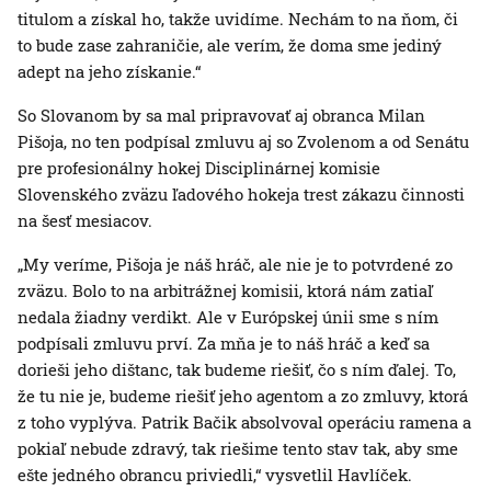
titulom a získal ho, takže uvidíme. Nechám to na ňom, či
to bude zase zahraničie, ale verím, že doma sme jediný
adept na jeho získanie.“
So Slovanom by sa mal pripravovať aj obranca Milan
Pišoja, no ten podpísal zmluvu aj so Zvolenom a od Senátu
pre profesionálny hokej Disciplinárnej komisie
Slovenského zväzu ľadového hokeja trest zákazu činnosti
na šesť mesiacov.
„My veríme, Pišoja je náš hráč, ale nie je to potvrdené zo
zväzu. Bolo to na arbitrážnej komisii, ktorá nám zatiaľ
nedala žiadny verdikt. Ale v Európskej únii sme s ním
podpísali zmluvu prví. Za mňa je to náš hráč a keď sa
dorieši jeho dištanc, tak budeme riešiť, čo s ním ďalej. To,
že tu nie je, budeme riešiť jeho agentom a zo zmluvy, ktorá
z toho vyplýva. Patrik Bačik absolvoval operáciu ramena a
pokiaľ nebude zdravý, tak riešime tento stav tak, aby sme
ešte jedného obrancu priviedli,“ vysvetlil Havlíček.