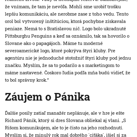
že vnímam, že tam je nevôľa. Mohli sme urobiť trošku
lepšiu komunikáciu, ale nerobme zase z toho vedu. Tento
orol bol vytvorený inštitúciou, ktorá pochybne získavala
peniaze. Nemá to s Bratislavou nič. Logo bolo ukradnuté
Pittsburghu Penguins a keď sa oznámilo, tak sa hovorilo o
Slovane ako o papagájoch. Máme tu moderné
severoamerické logo, ktoré pokrýva štyri kluby. Pre
agentúru nie je jednoduché stotožniť štyri kluby pod jednu
značku. Myslím, že sa to podarilo a s marketingom to
máme nastavené. Čoskoro ľudia podľa mňa budú vidieť, že
to bol správny krok.“
Záujem o Pánika
Ďalšie posily zatiaľ manažér neplánuje, ale v hre je ešte
Richard Pánik, ktorý si dres Slovana obliekal aj vlani. „S
Rišom komunikujem, ale to je čisto na jeho rozhodnutí.
Myslím si, že minulý rok mal dobrého ´ciťáka´, išiel si za