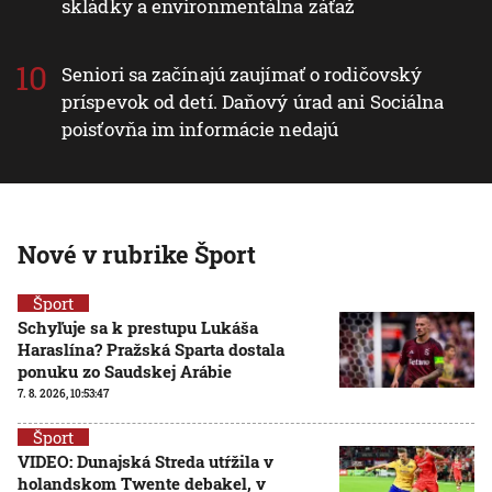
skládky a environmentálna záťaž
Seniori sa začínajú zaujímať o rodičovský
príspevok od detí. Daňový úrad ani Sociálna
poisťovňa im informácie nedajú
Nové v rubrike Šport
Šport
Schyľuje sa k prestupu Lukáša
Haraslína? Pražská Sparta dostala
ponuku zo Saudskej Arábie
7. 8. 2026, 10:53:47
Šport
VIDEO: Dunajská Streda utŕžila v
holandskom Twente debakel, v