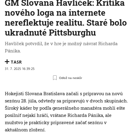
GM Slovana Havlíček: Kritika
nového loga na internete
nereflektuje realitu. Staré bolo
ukradnuté Pittsburghu
Havlíček potvrdil, že v hre je možný návrat Richarda
Pánika.
TASR
31. 7. 2025 16:39:25
Odlož na neskôr
Hokejisti Slovana Bratislava začali s prípravou na novú
sezónu 28. júla, odvtedy sa pripravujú v dvoch skupinách.
Široký káder by podľa generálneho manažéra mohli ešte
posilniť nejakí hráči, vrátane Richarda Pánika, ale
mužstvo je prakticky pripravené začať sezónu v
aktuálnom zložení.