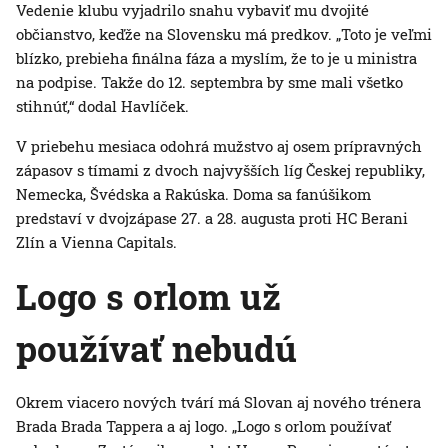
Vedenie klubu vyjadrilo snahu vybaviť mu dvojité
občianstvo, keďže na Slovensku má predkov. „Toto je veľmi
blízko, prebieha finálna fáza a myslím, že to je u ministra
na podpise. Takže do 12. septembra by sme mali všetko
stihnúť,“ dodal Havlíček.
V priebehu mesiaca odohrá mužstvo aj osem prípravných
zápasov s tímami z dvoch najvyšších líg Českej republiky,
Nemecka, Švédska a Rakúska. Doma sa fanúšikom
predstaví v dvojzápase 27. a 28. augusta proti HC Berani
Zlín a Vienna Capitals.
Logo s orlom už
používať nebudú
Okrem viacero nových tvárí má Slovan aj nového trénera
Brada Brada Tappera a aj logo. „Logo s orlom používať