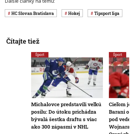
Ďalšie články na tému:
HC Slovan Bratislava
Hokej
Tipsport liga
Čítajte tiež
Šport
Šport
Michalovce predstavili veľkú
Cieľom je 
posilu: Do útoku prichádza
Barani odš
bývalá šestka draftu s viac
pod veden
ako 300 zápasmi v NHL
Wojnara, 