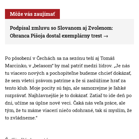
Môže vás zaujímať
Podpísal zmluvu so Slovanom aj Zvolenom:
Obranca Pišoja dostal exemplárny trest
Po pôsobení v Čechách sa na sezónu teší aj Tomáš
Marcinko, v „belasom“ by mal patriť medzi lídrov. „Je nás
tu viacero nových a pochopiteľne budeme chcieť dokázať,
že sem všetci právom patríme a že si zaslúžime hrať za
tento klub. Moje pocity sú fajn, ale samozrejme je ľahké
rozprávať. Najhlavnejšie je to dokázať. Zatiaľ to ide deň po
dni, učíme sa úplne nové veci. Čaká nás veľa práce, ale
tým, že tu máme viacerí niečo odohrané, tak si myslím, že
to zvládneme.“