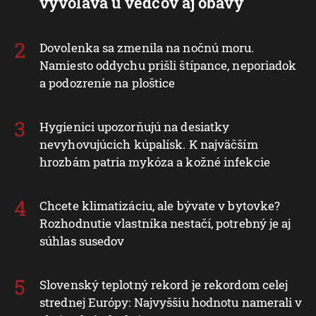
vyvoláva u vedcov aj obavy
Dovolenka sa zmenila na nočnú moru.
Namiesto oddychu prišli štípance, neporiadok
a podozrenie na ploštice
Hygienici upozorňujú na desiatky
nevyhovujúcich kúpalísk. K najväčším
hrozbám patria mykóza a kožné infekcie
Chcete klimatizáciu, ale bývate v bytovke?
Rozhodnutie vlastníka nestačí, potrebný je aj
súhlas susedov
Slovenský teplotný rekord je rekordom celej
strednej Európy: Najvyššiu hodnotu namerali v