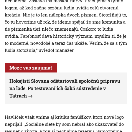
nebudeme. Zostáva iba maskot Harvy. Pracujeme s týmto
logom, až keď začne sezónu ľudia uvidia celú otvorenú
kreáciu. Nie je to len nálepka dvoch písmen. Stotožňujú to,
čo tu hovoríme už rok, že ideme spájať, že sme komunita a
tie písmenká tiež niečo znamenajú. Čoskoro to ľudia
uvidia. Farebnosť dáva historický význam, myslím si, že je
to moderné, novodobé a teraz čas ukáže. Verím, že sa s tým
ľudia stotožnia,“ uviedol manažér.
Môže vás zaujímať
Hokejisti Slovana odštartovali spoločnú prípravu
na ľade. Po testovaní ich čaká sústredenie v
Tatrách
Havlíček však vníma aj kritiku fanúšikov, ktorí nové logo
neprijali: „Sociálne siete by som nebral ako ukazovateľ do
reálneho života. Vždy si nechajme rezervu. Samozrejme,