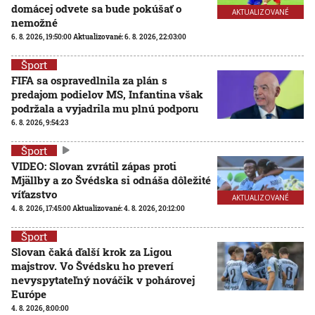
domácej odvete sa bude pokúšať o
AKTUALIZOVANÉ
nemožné
6. 8. 2026, 19:50:00
Aktualizované:
6. 8. 2026, 22:03:00
Šport
FIFA sa ospravedlnila za plán s
predajom podielov MS, Infantina však
podržala a vyjadrila mu plnú podporu
6. 8. 2026, 9:54:23
Šport
VIDEO: Slovan zvrátil zápas proti
Mjällby a zo Švédska si odnáša dôležité
víťazstvo
AKTUALIZOVANÉ
4. 8. 2026, 17:45:00
Aktualizované:
4. 8. 2026, 20:12:00
Šport
Slovan čaká ďalší krok za Ligou
majstrov. Vo Švédsku ho preverí
nevyspytateľný nováčik v pohárovej
Európe
4. 8. 2026, 8:00:00