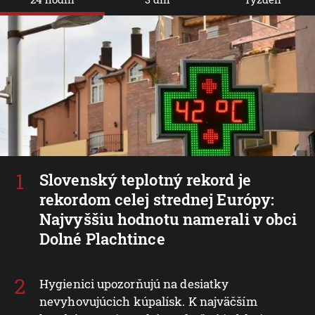
Slovenský teplotný rekord je
rekordom celej strednej Európy:
Najvyššiu hodnotu namerali v obci
Dolné Plachtince
Hygienici upozorňujú na desiatky
nevyhovujúcich kúpalísk. K najväčším