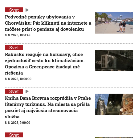
Svet
Podvodné ponuky ubytovania v
Chorvátsku: Pár kliknutí na internete a
môžete prísť o peniaze aj dovolenku
8. 8. 2026, 10:51:49
Svet
Rakúsko reaguje na horúčavy, chce
zjednodušiť cestu ku klimatizáciám.
Opozícia a Greenpeace žiadajú iné
riešenia
8. 8. 2026, 10:00:00
Svet
Kniha Dana Browna rozprúdila v Prahe
literárny turizmus. Na miesta sa prišla
pozrieť aj najväčšia streamovacia
služba
8. 8. 2026, 9:00:00
Svet