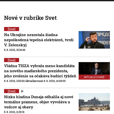
Nové v rubrike Svet
Svet
Na Ukrajine nezostala žiadna
nepoškodená tepelná elektráreň, tvrdí
V. Zelenskyj
8. 8. 2026, 15:34:46
Svet
Vládna TISZA vybrala meno kandidáta
na nového maďarského prezidenta,
jeho zvolenie sa očakáva budúci týždeň
AKTUALIZOVANÉ
8. 8. 2026, 13:51:54
Aktualizované:
8. 8. 2026, 14:49:00
Svet
Nízka hladina Dunaja odhalila aj nové
termálne pramene, objav vyvoláva u
vedcov aj obavy
8. 8. 2026, 11:30:31