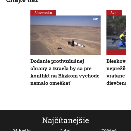
Slovensko
Svet
Dodanie protivzdušnej
Bleskové 
obrany z Izraela by sa pre
neprežilo 
konflikt na Blízkom východe
vrátane 2
nemalo omeškať
dievčensk
Najčítanejšie
24 hodín
3 dni
Týždeň