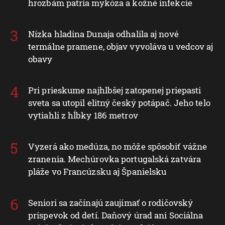
hrozbám patria mykóza a kožné infekcie
Nízka hladina Dunaja odhalila aj nové
termálne pramene, objav vyvoláva u vedcov aj
obavy
Pri prieskume najhlbšej zatopenej priepasti
sveta sa utopil elitný český potápač. Jeho telo
vytiahli z hĺbky 186 metrov
Vyzerá ako medúza, no môže spôsobiť vážne
zranenia. Mechúrovka portugalská zatvára
pláže vo Francúzsku aj Španielsku
Seniori sa začínajú zaujímať o rodičovský
príspevok od detí. Daňový úrad ani Sociálna