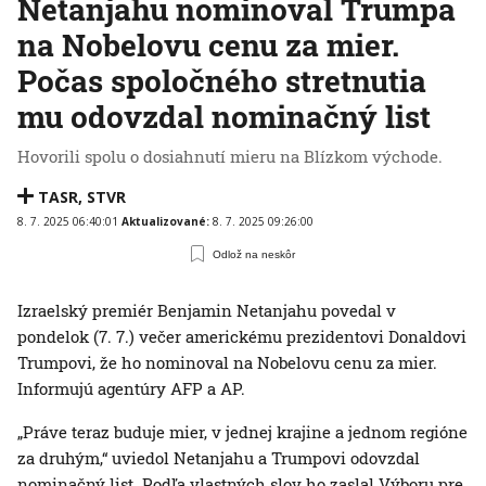
Netanjahu nominoval Trumpa
na Nobelovu cenu za mier.
Počas spoločného stretnutia
mu odovzdal nominačný list
Hovorili spolu o dosiahnutí mieru na Blízkom východe.
TASR
,
STVR
8. 7. 2025 06:40:01
Aktualizované:
8. 7. 2025 09:26:00
Odlož na neskôr
Izraelský premiér Benjamin Netanjahu povedal v
pondelok (7. 7.) večer americkému prezidentovi Donaldovi
Trumpovi, že ho nominoval na Nobelovu cenu za mier.
Informujú agentúry AFP a AP.
„Práve teraz buduje mier, v jednej krajine a jednom regióne
za druhým,“ uviedol Netanjahu a Trumpovi odovzdal
nominačný list. Podľa vlastných slov ho zaslal Výboru pre