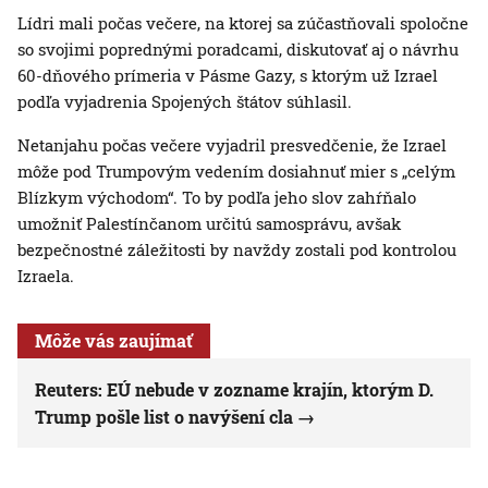
Lídri mali počas večere, na ktorej sa zúčastňovali spoločne
so svojimi poprednými poradcami, diskutovať aj o návrhu
60-dňového prímeria v Pásme Gazy, s ktorým už Izrael
podľa vyjadrenia Spojených štátov súhlasil.
Netanjahu počas večere vyjadril presvedčenie, že Izrael
môže pod Trumpovým vedením dosiahnuť mier s „celým
Blízkym východom“. To by podľa jeho slov zahŕňalo
umožniť Palestínčanom určitú samosprávu, avšak
bezpečnostné záležitosti by navždy zostali pod kontrolou
Izraela.
Môže vás zaujímať
Reuters: EÚ nebude v zozname krajín, ktorým D.
Trump pošle list o navýšení cla