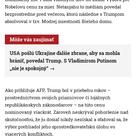
Nobelovu cenu za mier. Netanjahu to médiám povedal
bezprostredne pred večerou, ktorú následne s Trumpom
absolvoval v tzv. Modrej miestnosti Bieleho domu.
Môže vás zaujímať
USA pošlú Ukrajine ďalšie zbrane, aby sa mohla
brániť, povedal Trump. S Vladimirom Putinom
„nie je spokojný“
Ako približuje AFP, Trump bol v priebehu rokov –
prostredníctvom svojich priaznivcov či lojálnych
republikánskych zákonodarcov – na túto cenu
nominovaný viackrát. Zároveň neskrýval pohoršenie nad
skutočnosťou, že ju dosiaľ nikdy nezískal a sťažoval sa, že
výbor prehliadol jeho sprostredkovateľskú úlohu vo
viacerých konfliktoch.