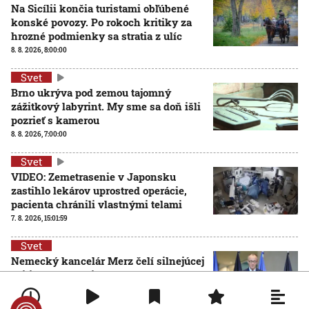
Na Sicílii končia turistami obľúbené
konské povozy. Po rokoch kritiky za
hrozné podmienky sa stratia z ulíc
8. 8. 2026, 8:00:00
Svet
Brno ukrýva pod zemou tajomný
zážitkový labyrint. My sme sa doň išli
pozrieť s kamerou
8. 8. 2026, 7:00:00
Svet
VIDEO: Zemetrasenie v Japonsku
zastihlo lekárov uprostred operácie,
pacienta chránili vlastnými telami
7. 8. 2026, 15:01:59
Svet
Nemecký kancelár Merz čelí silnejúcej
kritike pre štátnickú neschopnosť.
Jeho dôvera v udržanie jednotnosti
klesá