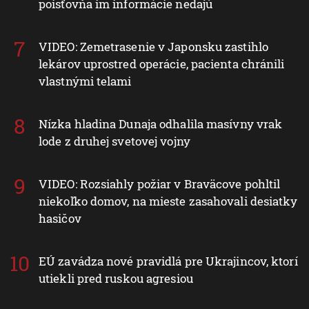
poisťovňa im informácie nedajú
VIDEO: Zemetrasenie v Japonsku zastihlo
lekárov uprostred operácie, pacienta chránili
vlastnými telami
Nízka hladina Dunaja odhalila masívny vrak
lode z druhej svetovej vojny
VIDEO: Rozsiahly požiar v Braväcove pohltil
niekoľko domov, na mieste zasahovali desiatky
hasičov
EÚ zavádza nové pravidlá pre Ukrajincov, ktorí
utiekli pred ruskou agresiou