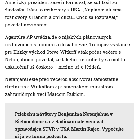
Americký prezident zase informoval, že súhlasil so
žiadosťou Iránu o rozhovory s USA. „Naplánovali sme
rozhovory s Iránom a oni chcú… Chcú sa rozprávať,“
povedal novinárom.
Agentúra AP uvádza, že o nijakých plánovaných
rozhovoroch s Iránom sa dosiaľ nevie, Trumpov vyslanec
pre Blízky východ Steve Witkoff však počas večere s
Netanjahuom povedal, že takéto stretnutie by sa mohlo
uskutočniť už čoskoro – možno už o týždeň.
Netanjahu ešte pred večerou absolvoval samostatné
stretnutia s Witkoffom aj s americkým ministrom
zahraničných vecí Marcom Rubiom.
Priebehu návštevy Benjamina Netanjahua v
Bielom dome sa v Rádiožurnále venoval
spravodajca STVR v USA Martin Rajec. Vypočujte
si ju vo forme podcastu: