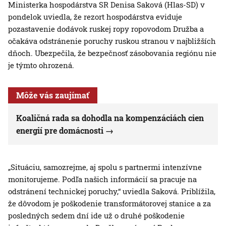
Ministerka hospodárstva SR Denisa Saková (Hlas-SD) v
pondelok uviedla, že rezort hospodárstva eviduje
pozastavenie dodávok ruskej ropy ropovodom Družba a
očakáva odstránenie poruchy ruskou stranou v najbližších
dňoch. Ubezpečila, že bezpečnosť zásobovania regiónu nie
je týmto ohrozená.
Môže vás zaujímať
Koaličná rada sa dohodla na kompenzáciách cien
energií pre domácnosti
„Situáciu, samozrejme, aj spolu s partnermi intenzívne
monitorujeme. Podľa našich informácií sa pracuje na
odstránení technickej poruchy,“ uviedla Saková. Priblížila,
že dôvodom je poškodenie transformátorovej stanice a za
posledných sedem dní ide už o druhé poškodenie