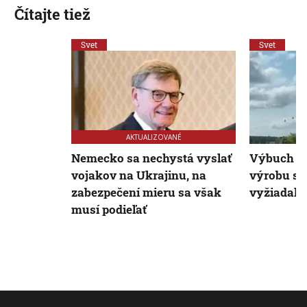
Čítajte tiež
Svet
Svet
AKTUALIZOVANÉ
Nemecko sa nechystá vyslať
Výbuch ru
vojakov na Ukrajinu, na
výrobu st
zabezpečení mieru sa však
vyžiadal d
musí podieľať