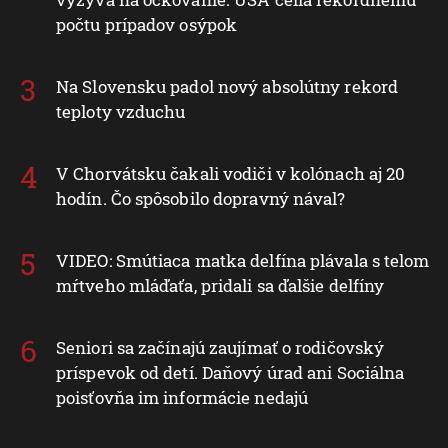
počtu prípadov osýpok
Na Slovensku padol nový absolútny rekord
teploty vzduchu
V Chorvátsku čakali vodiči v kolónach aj 20
hodín. Čo spôsobilo dopravný nával?
VIDEO: Smútiaca matka delfína plávala s telom
mŕtveho mláďaťa, pridali sa ďalšie delfíny
Seniori sa začínajú zaujímať o rodičovský
príspevok od detí. Daňový úrad ani Sociálna
poisťovňa im informácie nedajú