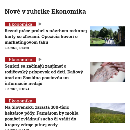
Nové v rubrike Ekonomika
Ekonomika
Rezort práce prišiel s návrhom rodinnej
karty so zľavami. Opozícia hovorí o
marketingovom ťahu
5. 8. 2026, 19:14:20
Ekonomika
Seniori sa začínajú zaujímať o
rodičovský príspevok od detí. Daňový
úrad ani Sociálna poisťovňa im
informácie nedajú
5. 8. 2026, 19:08:24
Ekonomika
Na Slovensku zarastá 300-tisíc
hektárov pôdy. Farmárom by mohla
pomôcť zvládnuť sucho či vrátiť do
krajiny zdroje pitnej vody