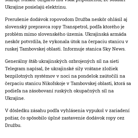
Ukrajine posielajú elektrinu.
Prerušenie dodávok ropovodom Družba neskôr ohlásil aj
slovenský prepravca ropy Transpetrol, podľa ktorého je
problém mimo slovenského územia. Ukrajinská armáda
neskôr potvrdila, že vykonala útok na čerpaciu stanicu v
ruskej Tambovskej oblasti. Informuje stanica Sky News.
Generálny štáb ukrajinských ozbrojených síl na sieti
Telegram napísal, že ukrajinské sily vrátane zložiek
bezpilotných systémov v noci na pondelok zaútočili na
čerpaciu stanicu Nikoľskoje v Tambovskej oblasti, ktorá sa
podieľa na zásobovaní ruských okupačných síl na
Ukrajine.
V dôsledku zásahu podľa vyhlásenia vypukol v zariadení
požiar, čo spôsobilo úplné zastavenie dodávok ropy cez
Družbu.