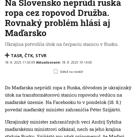
Na Slovensko neprúdi ruská
ropa cez ropovod Družba.
Rovnaký problém hlási aj
Maďarsko
Ukrajina potvrdila útok na čerpaciu stanicu v Rusku.
TASR
,
ČTK
,
STVR
18. 8. 2025 11:50:09
Aktualizované:
18. 8. 2025 19:14:00
Odlož na neskôr
Do Maďarska neprúdi ropa z Ruska, dôvodom je ukrajinský
útok na transformátorovú stanicu ropovodu vedúcu na
maďarské územie. Na Facebooku to v pondelok (18. 8.)
povedal maďarský minister zahraničia Péter Szijjártó.
Ukrajinský minister zahraničných vecí Andrij Sybiha
maďarskému ministrovi odkázal, nech sa jeho krajina
sťažuje Rusku. Szijjártó mu však pripomenul, že Maďari