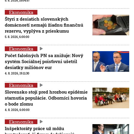
5. 8. 2026, 15:04:57
Ekonomika
Štyri z desiatich slovenských
domácností nemajú žiadnu finančnú
rezervu, vyplýva z prieskumu
5. 8. 2026, 6:00:00
Ekonomika
Počet falošných PN sa znižuje: Nový
systém Sociálnej poisťovni ušetril
desiatky miliónov eur
4. 8. 2026, 19:11:30
Ekonomika
Slovensko stojí pred hrozbou epidémie
starnutia populácie. Odborníci hovoria
o bode zlomu
4. 8. 2026, 6:00:00
Ekonomika
Inšpektoráty práce už môžu