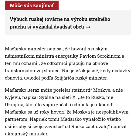
Môže vás zaujímať
Výbuch ruskej továrne na výrobu strelného
prachu si vyžiadal dvadsať obetí
Maďarský minister napísal, že hovoril s ruským
námestníkom ministra energetiky Pavlom Sorokinom a
ten mu oznámil, že odborníci pracujú na obnove
transformátorovej stanice. Nie je však jasné, kedy dodávky
obnovia, uviedol podľa Szijjártóa ruský minister.
Maďarsko „teraz môže posielať sťažnosti“ Moskve, a nie
Kyjevu, napísal Sybiha na sieti X. „Je to Rusko, nie
Ukrajina, kto túto vojnu začal a odmieta ju ukončiť.
Maďarsku sa už roky hovorí, že Moskva je nespoľahlivým
partnerom. Napriek tomu Maďarsko vynaložilo všetko
úsilie, aby si svoju závislosť od Ruska zachovalo,“ napísal
ukrajinský minister.