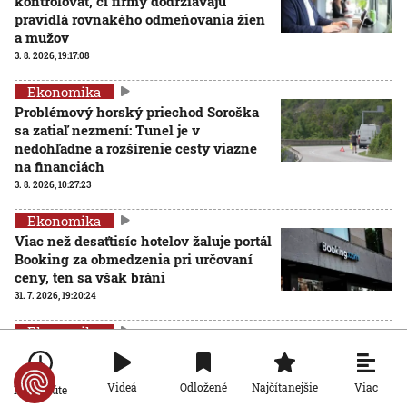
kontrolovať, či firmy dodržiavajú
pravidlá rovnakého odmeňovania žien
a mužov
3. 8. 2026, 19:17:08
Ekonomika
Problémový horský priechod Soroška
sa zatiaľ nezmení: Tunel je v
nedohľadne a rozšírenie cesty viazne
na financiách
3. 8. 2026, 10:27:23
Ekonomika
Viac než desaťtisíc hotelov žaluje portál
Booking za obmedzenia pri určovaní
ceny, ten sa však bráni
31. 7. 2026, 19:20:24
Ekonomika
Plyn zlacnel, domácnosti by zaň mohli
platiť menej. Isté to však nie je
Viac
Videá
Odložené
Najčítanejšie
Po minúte
31. 7. 2026, 19:15:31