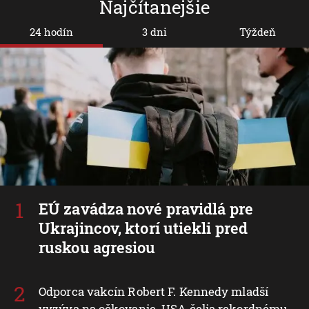
Najčítanejšie
24 hodín
3 dni
Týždeň
EÚ zavádza nové pravidlá pre
Ukrajincov, ktorí utiekli pred
ruskou agresiou
Odporca vakcín Robert F. Kennedy mladší
vyzýva na očkovanie. USA čelia rekordnému